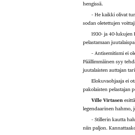
hengissä.
– He kaikki olivat t
sodan oletettujen voittaj
1930- ja 40-lukujen 
pelastamaan juutalaispak
– Antisemitismi ei o
Päällimmäinen syy tehd
juutalaisten auttajan ta
Elokuvaohjaaja ei ot
pakolaisten pelastajan 
Ville Virtasen
esittä
legendaarinen hahmo, jok
– Stillerin kautta h
niin paljon. Kannattaako