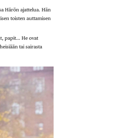
sa Härön ajattelua. Hän
tisen toisten auttamisen
ät, papit… He ovat
heisiään tai sairasta