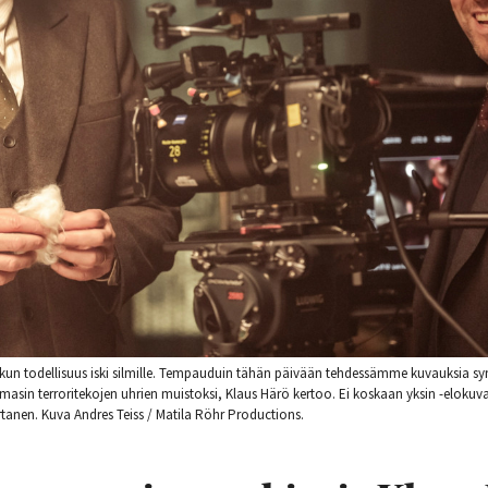
, kun todellisuus iski silmille. Tempauduin tähän päivään tehdessämme kuvauksia syn
asin terroritekojen uhrien muistoksi, Klaus Härö kertoo. Ei koskaan yksin -elokuva 
tanen. Kuva Andres Teiss / Matila Röhr Productions.