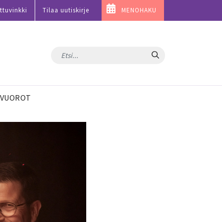
ttuvinkki
Tilaa uutiskirje
MENOHAKU
Hae
VUOROT