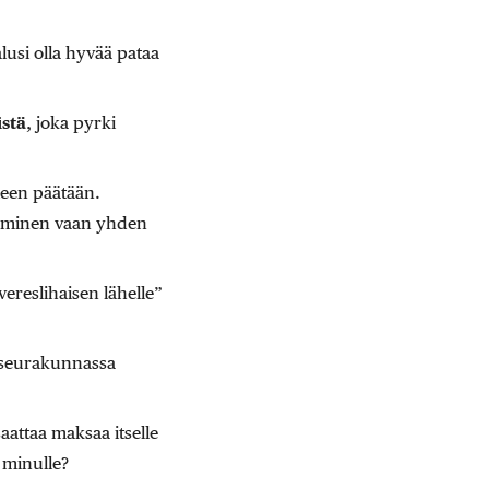
lusi olla hyvää pataa
stä
, joka pyrki
leen päätään.
aaminen vaan yhden
vereslihaisen lähelle”
a seurakunnassa
aattaa maksaa itselle
 minulle?