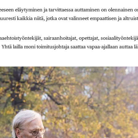
eeseen eläytyminen ja tarvittaessa auttaminen on olennainen o
uresti kaikkia niitä, jotka ovat valinneet empaattisen ja altruis
aehtoistyöntekijät, sairaanhoitajat, opettajat, sosiaalityöntekij
. Yhtä lailla moni toimitusjohtaja saattaa vapaa-ajallaan auttaa lä