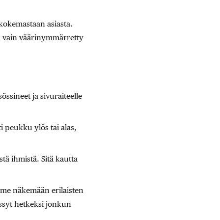
 kokemastaan asiasta.
n vain väärinymmärretty
össineet ja sivuraiteelle
i peukku ylös tai alas,
tä ihmistä. Sitä kautta
imme näkemään erilaisten
ässyt hetkeksi jonkun