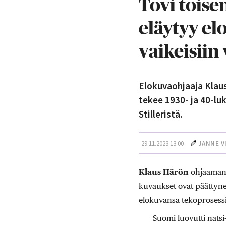
Tovi toise
eläytyy el
vaikeisiin
Elokuvaohjaaja Klaus
tekee 1930- ja 40-lu
Stilleristä.
29.11.2023 13:00
JANNE V
Klaus Härön
ohjaaman
kuvaukset ovat päättyne
elokuvansa tekoprosessi
Suomi luovutti natsi-