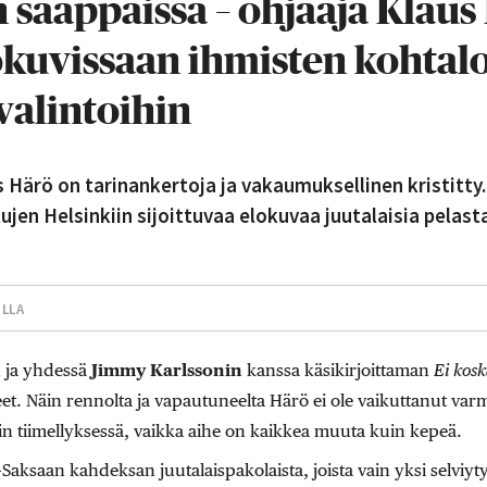
n saappaissa – ohjaaja Klaus
okuvissaan ihmisten kohtalo
 valintoihin
 Härö on tarinankertoja ja vakaumuksellinen kristitty.
kujen Helsinkiin sijoittuvaa elokuvaa juutalaisia pela
ILLA
 ja yhdessä
Jimmy Karlssonin
kanssa käsikirjoittaman
Ei kosk
et. Näin rennolta ja vapautuneelta Härö ei ole vaikuttanut v
n tiimellyksessä, vaikka aihe on kaikkea muuta kuin kepeä.
Saksaan kahdeksan juutalaispakolaista, joista vain yksi selviytyi