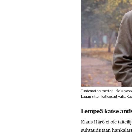
Tuntematon mestari -elokuvassa 
kauan sitten katkaissut välit. Ku
Lempeä katse anti
Klaus Härö ei ole taitei
suhtaudutaan hankalasti