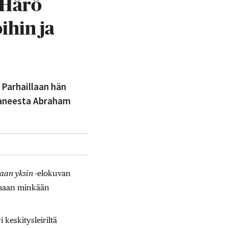
 Härö
ihin ja
 Parhaillaan hän
staneesta Abraham
aan yksin -
elokuvan
armaan minkään
 keskitysleiriltä