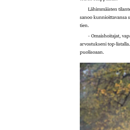
Lähimmäisten tilant
sanoo kunnioittavansa su
tien.
– Omaishoitajat, vapa
arvostukseni top-listalla
puolisoaan.