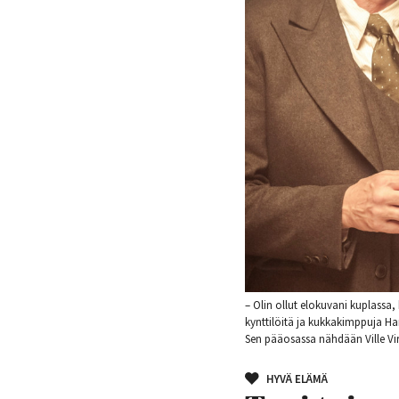
– Olin ollut elokuvani kuplassa
kynttilöitä ja kukkakimppuja Ham
Sen pääosassa nähdään Ville Vir
HYVÄ ELÄMÄ