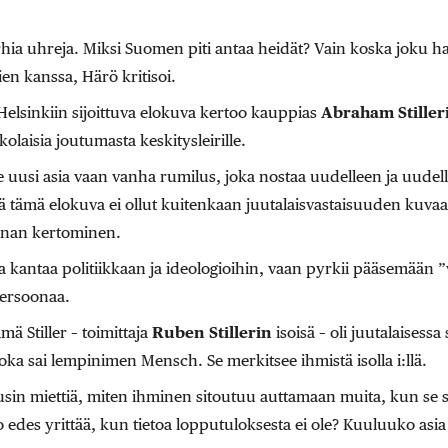
urhia uhreja. Miksi Suomen piti antaa heidät? Vain koska joku ha
ien kanssa, Härö kritisoi.
Helsinkiin sijoittuva elokuva kertoo kauppias
Abraham Stilleri
olaisia joutumasta keskitysleirille.
le uusi asia vaan vanha rumilus, joka nostaa uudelleen ja uudel
ä tämä elokuva ei ollut kuitenkaan juutalaisvastaisuuden kuv
rinan kertominen.
a kantaa politiikkaan ja ideologioihin, vaan pyrkii pääsemään ”
persoonaa.
mä Stiller – toimittaja
Ruben Stillerin
isoisä – oli juutalaisess
a sai lempinimen Mensch. Se merkitsee ihmistä isolla i:llä.
alusin miettiä, miten ihminen sitoutuu auttamaan muita, kun se s
 edes yrittää, kun tietoa lopputuloksesta ei ole? Kuuluuko asia