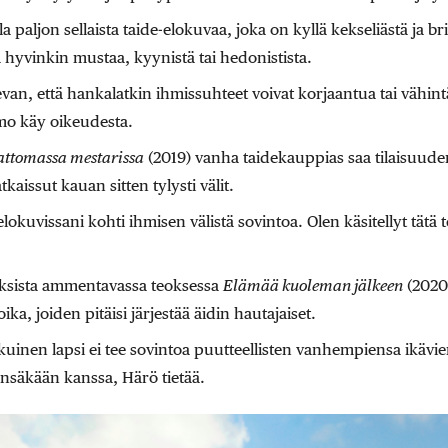
a paljon sellaista taide-elokuvaa, joka on kyllä kekseliästä ja bri
 hyvinkin mustaa, kyynistä tai hedonistista.
evan, että hankalatkin ihmissuhteet voivat korjaantua tai vähin
rmo käy oikeudesta.
ttomassa mestarissa
(2019) vanha taidekauppias saa tilaisuude
kaissut kauan sitten tylysti välit.
 elokuvissani kohti ihmisen välistä sovintoa. Olen käsitellyt tä
eksista ammentavassa teoksessa
Elämää kuoleman jälkeen
(2020)
ika, joiden pitäisi järjestää äidin hautajaiset.
kuinen lapsi ei tee sovintoa puutteellisten vanhempiensa ikävi
ensäkään kanssa, Härö tietää.