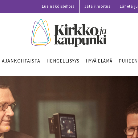
Lue näköislehteä
Jätä ilmoitus
Lähetä ju
AJANKOHTAISTA
HENGELLISYYS
HYVÄ ELÄMÄ
PUHEEN