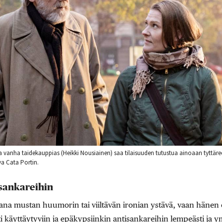
vanha taidekauppias (Heikki Nousiainen) saa tilaisuuden tutustua ainoaan tyttäre
va Cata Portin.
sankareihin
lijana mustan huumorin tai viiltävän ironian ystävä, vaan hänen
 käyttäytyviin ja epäkypsiinkin antisankareihin lempeästi ja y