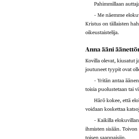
Pahimmillaan auttaja
– Me näemme elokuvis
Kristus on tällaisten h
oikeustaistelija.
Anna ääni äänettö
Kovilla olevat, kiusatut 
joutuneet tyypit ovat ol
– Yritän antaa äänen
toisia puolustetaan tai 
Härö kokee, että elo
voidaan koskettaa katsoj
– Kaikilla elokuvill
ihmisten sisään. Toivon 
toisen saappaisiin.