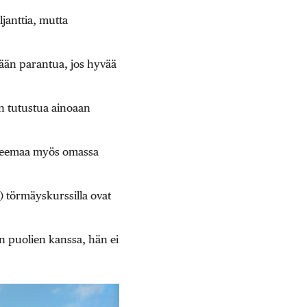
ljanttia, mutta
tään parantua, jos hyvää
n tutustua ainoaan
tä teemaa myös omassa
 törmäyskurssilla ovat
en puolien kanssa, hän ei