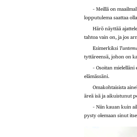
– Meillä on maailmall
lopputulema saattaa olla
Härö näyttää ajattel
tahtoa vain on, ja jos a
Esimerkiksi
Tuntema
tyttäreensä, johon on kat
– Osoitan mielelläni
elämässäni.
Omakohtaisista ain
äreä isä ja aikuistunut po
– Niin kauan kuin ai
pysty olemaan sinut its