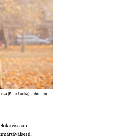
ensä (Pirjo Lonka), johon on
 elokuvissaan
mmärtäväisesti.