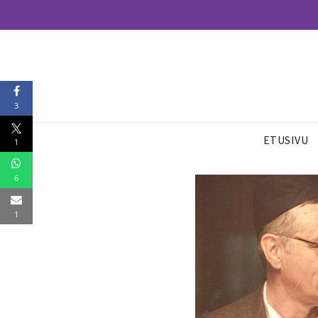
3
ETUSIVU
1
6
1