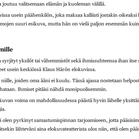
 joutuu valitsemaan elämän ja kuoleman välillä.
sa usein päähenkilön, joka maksaa kalliisti jostakin oikeaksi
ahmojen suuri esikuva, mutta hän on vielä paljon enemmän kui
mille
ja syrjityt yksilöt tai vähemmistöt sekä ihmissuhteensa ihan itse s
leet usein keskiössä Klaus Härön elokuvissa.
 niille, joiden oma ääni ei kuulu. Tässä ajassa nostetaan helpost
vihataan. Ihmiset pitäisi nähdä monipuolisemmin.
kuvan voima on mahdollisuudessa päästä hyvin lähelle yksittäis
ia.
ani olen pyrkinyt samastumispinnan tarjoamiseen, jotta pääsis
itsekin lähteväni aina elokuvateatterista ulos niin, että olen pä