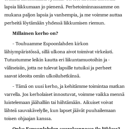
lapsia liikkumaan jo pienenä. Perhetoiminnassamme on
mukana paljon lapsia ja vanhempia, ja me voimme auttaa
perheitä löytämään yhdessä liikkumisen riemun.
Millainen kerho on?
– Touhuamme Espoonlahden kirkon
lähiympäristössä, sillä ulkona aivot toimivat virkeästi.
Tutustumme leikin kautta eri liikuntamuotoihin ja -
välineisiin, jotta ne tulevat lapsille tutuiksi ja perheet
saavat ideoita omiin ulkoiluhetkiinsä.
– Tämä on uusi kerho, ja kehitämme toimintaa matkan
varrella. Jos kerholaiset innostuvat, voimme vaikka mennä
luistelemaan jäähalliin tai hiihtämään. Aikuiset voivat
lähteä sauvakävelylle, kun lapset jäävät puuhailemaan
toisen ohjaajan kanssa.
Onko Espoonlahden seurakunnassa ilo liikkua?