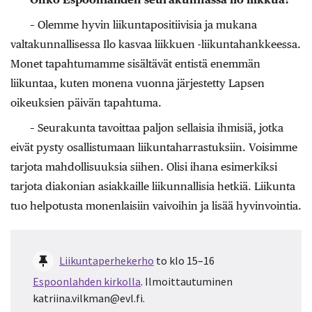
– Olemme hyvin liikuntapositiivisia ja mukana
valtakunnallisessa Ilo kasvaa liikkuen -liikuntahankkeessa.
Monet tapahtumamme sisältävät entistä enemmän
liikuntaa, kuten monena vuonna järjestetty Lapsen
oikeuksien päivän tapahtuma.
– Seurakunta tavoittaa paljon sellaisia ihmisiä, jotka
eivät pysty osallistumaan liikuntaharrastuksiin. Voisimme
tarjota mahdollisuuksia siihen. Olisi ihana esimerkiksi
tarjota diakonian asiakkaille liikunnallisia hetkiä. Liikunta
tuo helpotusta monenlaisiin vaivoihin ja lisää hyvinvointia.
Liikuntaperhekerho
to klo 15–16
Espoonlahden kirkolla
. Ilmoittautuminen
katriina.vilkman@evl.fi.