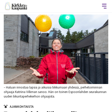
Avaa
– Haluan innostaa lapsia ja aikuisia liikkumaan yhdessä, perhetoiminnan
ohjaaja Katriina Vilkman sanoo. Hän on toinen Espoonlahden seurakunnan
uuden liikuntaperhekerhon ohjaajista.
AJANKOHTAISTA