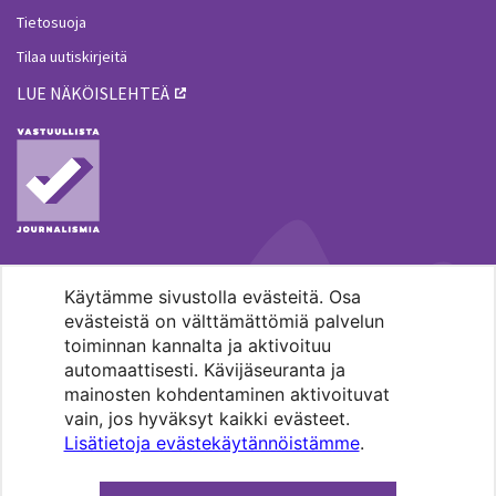
Tietosuoja
Tilaa uutiskirjeitä
LUE NÄKÖISLEHTEÄ
Käytämme sivustolla evästeitä. Osa
MENOHAKU
evästeistä on välttämättömiä palvelun
toiminnan kannalta ja aktivoituu
automaattisesti. Kävijäseuranta ja
mainosten kohdentaminen aktivoituvat
vain, jos hyväksyt kaikki evästeet.
Lisätietoja evästekäytännöistämme
.
Pääkaupunkiseudun evankelis-
luterilaisten seurakuntien media.