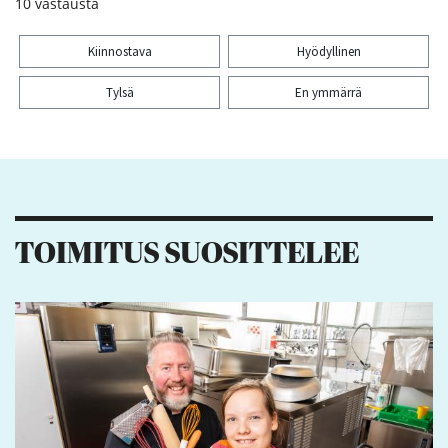
10
vastausta
Kiinnostava
Hyödyllinen
Tylsä
En ymmärrä
Kiitos palautteesta! Jaa artikkeli:
1
TOIMITUS SUOSITTELEE