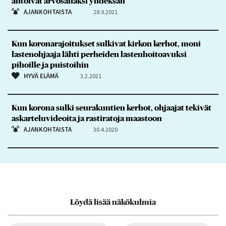
antoivat arvosanaksi yhdeksän
AJANKOHTAISTA
28.9.2021
Kun koronarajoitukset sulkivat kirkon kerhot, moni
lastenohjaaja lähti perheiden lastenhoitoavuksi
pihoille ja puistoihin
HYVÄ ELÄMÄ
3.2.2021
Kun korona sulki seurakuntien kerhot, ohjaajat tekivät
askarteluvideoita ja rastiratoja maastoon
AJANKOHTAISTA
30.4.2020
Löydä lisää näkökulmia