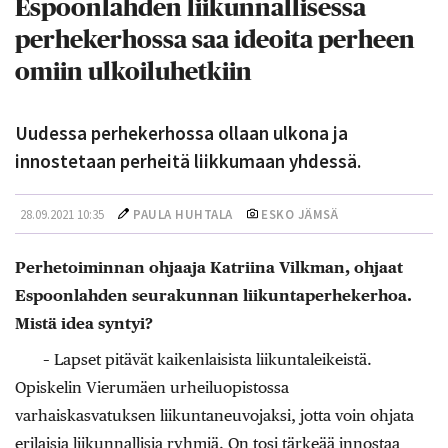
Espoonlahden liikunnallisessa
perhekerhossa saa ideoita perheen
omiin ulkoiluhetkiin
Uudessa perhekerhossa ollaan ulkona ja
innostetaan perheitä liikkumaan yhdessä.
28.09.2021 10:35
PAULA HUHTALA
ESKO JÄMSÄ
Perhetoiminnan ohjaaja Katriina Vilkman, ohjaat
Espoonlahden seurakunnan liikuntaperhekerhoa.
Mistä idea syntyi?
– Lapset pitävät kaikenlaisista liikuntaleikeistä.
Opiskelin Vierumäen urheiluopistossa
varhaiskasvatuksen liikuntaneuvojaksi, jotta voin ohjata
erilaisia liikunnallisia ryhmiä. On tosi tärkeää innostaa