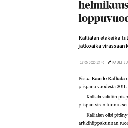
helmikuuss
loppuvuod
Kallialan eläkeikä t
jatkoaika virassaan
13.05.2020 13:40
PAULI J
Piispa
Kaarlo Kalliala
o
piispana vuodesta 2011.
Kalliala valittiin 
piispan viran tunnukset
Kallialan olisi pitä
arkkihiippakunnan tuom