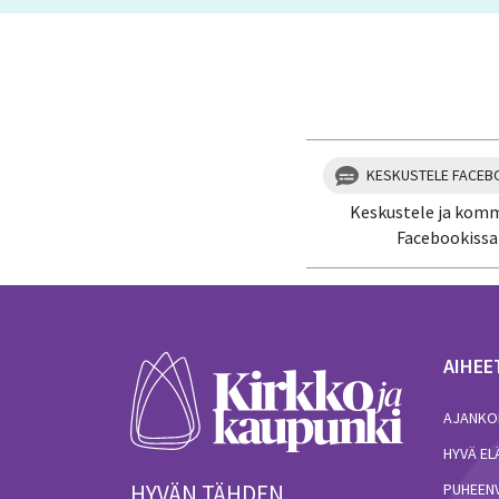
KESKUSTELE FACEB
Keskustele ja kom
Facebookissa
AIHEE
AJANKO
HYVÄ E
HYVÄN TÄHDEN.
PUHEEN