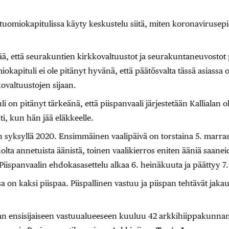
 tuomiokapitulissa käyty keskustelu siitä, miten koronavirusep
tää, että seurakuntien kirkkovaltuustot ja seurakuntaneuvostot
iokapituli ei ole pitänyt hyvänä, että päätösvalta tässä asiassa ol
ovaltuustojen sijaan.
i on pitänyt tärkeänä, että piispanvaali järjestetään Kallialan oll
sti, kun hän jää eläkkeelle.
n syksyllä 2020. Ensimmäinen vaalipäivä on torstaina 5. marra
uolta annetuista äänistä, toinen vaalikierros eniten ääniä saane
Piispanvaalin ehdokasasettelu alkaa 6. heinäkuuta ja päättyy 7
on kaksi piispaa. Piispallinen vastuu ja piispan tehtävät jakau
alan ensisijaiseen vastuualueeseen kuuluu 42 arkkihiippakunn