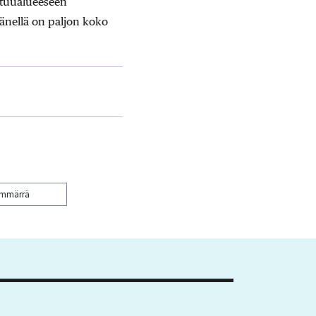
tuualueeseen
nellä on paljon koko
ymmärrä