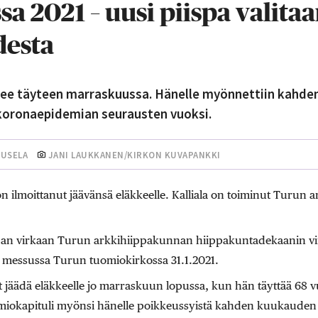
a 2021 – uusi piispa valita
esta
ulee täyteen marraskuussa. Hänelle myönnettiin kahd
 koronaepidemian seurausten vuoksi.
UUSELA
JANI LAUKKANEN/KIRKON KUVAPANKKI
n ilmoittanut jäävänsä eläkkeelle. Kalliala on toiminut Turun
piispan virkaan Turun arkkihiippakunnan hiippakuntadekaanin vi
 messussa Turun tuomiokirkossa 31.1.2021.
nyt jäädä eläkkeelle jo marraskuun lopussa, kun hän täyttää 68 
iokapituli myönsi hänelle poikkeussyistä kahden kuukauden 