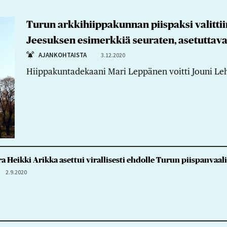
Turun arkkihiippakunnan piispaksi valittii
Jeesuksen esimerkkiä seuraten, asetuttav
AJANKOHTAISTA
3.12.2020
Hiippakuntadekaani Mari Leppänen voitti Jouni Leh
 Heikki Arikka asettui virallisesti ehdolle Turun piispanvaal
2.9.2020