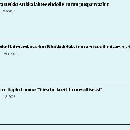
a Heikki Arikka lähtee ehdolle Turun piispanvaaliin
9.6.2020
iala: Hoivakeskustelun lähtökohdaksi on otettava ihmisarvo, e
29.1.2019
ttu Tapio Luoma: "Viestini koettiin turvalliseksi"
1.3.2018