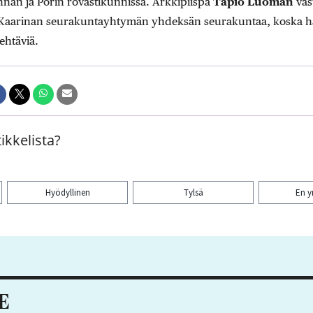
nnan ja Porin rovastikunnissa. Arkkipiispa
Tapio Luoman
vas
 Kaarinan seurakuntayhtymän yhdeksän seurakuntaa, koska hä
tehtäviä.
ikkelista?
Hyödyllinen
Tylsä
En 
aa artikkeli:
E