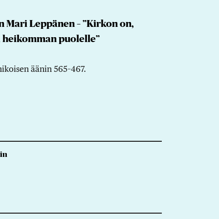
n Mari Leppänen – ”Kirkon on,
a heikomman puolelle”
ikoisen äänin 565–467.
iin