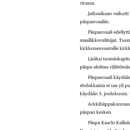
virassa.
Jatkoaikaan vaikutti
piispanvaaliin.
Piispanvaali edellyt
maallikkovalitsijat. Tuom
kirkkoneuvostoille kirkk
Lisäksi tuomiokapitul
piispa aloittaa välittömä
Piispanvaali käydää
ehdokkaista ei saa yli p
käydään 3. joulukuuta. 
Arkkihiippakunnassa 
piispan kesken.
Piispa Kaarlo Kalli