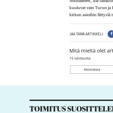
Nousiaisten, Ala-Sataku
kuuluvat vain Turun ja
kirkon asioihin liittyviä 
JAA TÄMÄ ARTIKKELI:
Mitä mieltä olet art
15
vastausta
Kiinnostava
Kiitos palautteesta! J
TOIMITUS SUOSITTELE