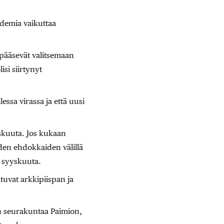
idemia vaikuttaa
 pääsevät valitsemaan
isi siirtynyt
essa virassa ja että uusi
skuuta. Jos kukaan
iden ehdokkaiden välillä
. syyskuuta.
tuvat arkkipiispan ja
an seurakuntaa Paimion,