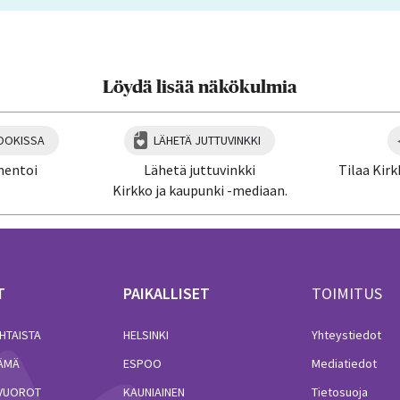
Löydä lisää näkökulmia
OOKISSA
LÄHETÄ JUTTUVINKKI
mentoi
Lähetä juttuvinkki
Tilaa Kirk
Kirkko ja kaupunki -mediaan.
T
PAIKALLISET
TOIMITUS
HTAISTA
HELSINKI
Yhteystiedot
LÄMÄ
ESPOO
Mediatiedot
VUOROT
KAUNIAINEN
Tietosuoja