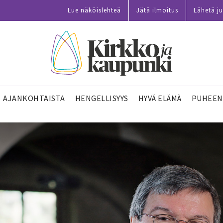
Lue näköislehteä
Jätä ilmoitus
Lähetä ju
AJANKOHTAISTA
HENGELLISYYS
HYVÄ ELÄMÄ
PUHEEN