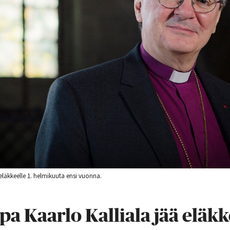
 eläkkeelle 1. helmikuuta ensi vuonna.
pa Kaarlo Kalliala jää eläkk