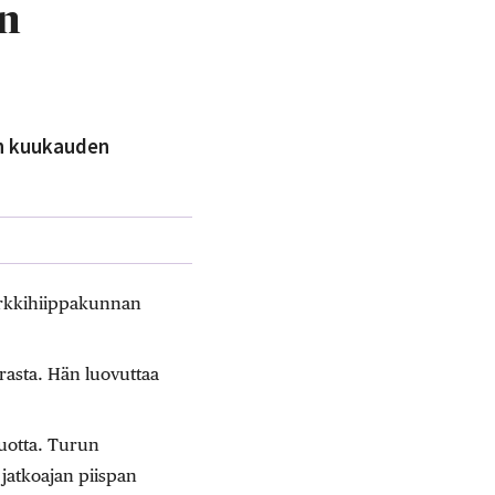
an
en kuukauden
 arkkihiippakunnan
rasta. Hän luovuttaa
vuotta. Turun
jatkoajan piispan