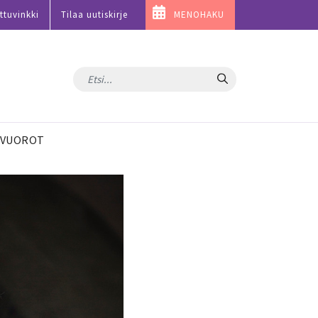
ttuvinkki
Tilaa uutiskirje
MENOHAKU
Hae
VUOROT