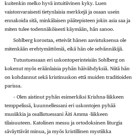
kuitenkin melko hyvä intuitiivinen kyky. Luen
vaistonvaraisesti tietynlaisia merkkejä ja osaan usein
ennakoida sitä, minkälaisen päätepisteen jokin asia saa ja
miten tulee todennäköisesti käymään, hän sanoo.
Sohlberg korostaa, etteivät hänen aavistuksensa ole
mitenkään erehtymättömiä, eikä hän ole selvännäkijä.
Tutustuessaan eri uskontoperinteisiin Sohlberg on
kokenut myös eräänlaisia pyhän häivähdyksiä. Niitä hän
on kohdannut sekä kristinuskon että muiden traditioiden
parissa.
– Olen aistinut pyhän esimerkiksi Krishna-liikkeen
temppelissä, kuunnellessani eri uskontojen pyhää
musiikkia ja osallistuessani Äiti Amma -liikkeen
tilaisuuteen. Katolinen messu ja ortodoksinen liturgia
säväyttävät minua, ja myös kristillinen mystiikka