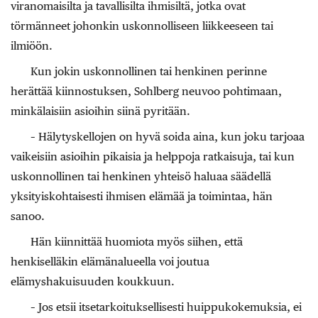
viranomaisilta ja tavallisilta ihmisiltä, jotka ovat
törmänneet johonkin uskonnolliseen liikkeeseen tai
ilmiöön.
Kun jokin uskonnollinen tai henkinen perinne
herättää kiinnostuksen, Sohlberg neuvoo pohtimaan,
minkälaisiin asioihin siinä pyritään.
– Hälytyskellojen on hyvä soida aina, kun joku tarjoaa
vaikeisiin asioihin pikaisia ja helppoja ratkaisuja, tai kun
uskonnollinen tai henkinen yhteisö haluaa säädellä
yksityiskohtaisesti ihmisen elämää ja toimintaa, hän
sanoo.
Hän kiinnittää huomiota myös siihen, että
henkiselläkin elämänalueella voi joutua
elämyshakuisuuden koukkuun.
– Jos etsii itsetarkoituksellisesti huippukokemuksia, ei