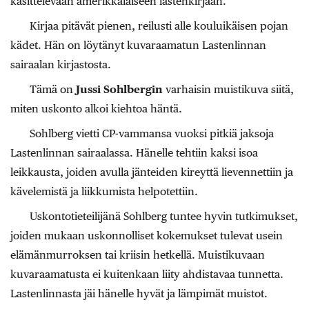
käsittelevään amerikkalaiseen lastenkirjaan.
Kirjaa pitävät pienen, reilusti alle kouluikäisen pojan
kädet. Hän on löytänyt kuvaraamatun Lastenlinnan
sairaalan kirjastosta.
Tämä on
Jussi Sohlbergin
varhaisin muistikuva siitä,
miten uskonto alkoi kiehtoa häntä.
Sohlberg vietti CP-vammansa vuoksi pitkiä jaksoja
Lastenlinnan sairaalassa. Hänelle tehtiin kaksi isoa
leikkausta, joiden avulla jänteiden kireyttä lievennettiin ja
kävelemistä ja liikkumista helpotettiin.
Uskontotieteilijänä Sohlberg tuntee hyvin tutkimukset,
joiden mukaan uskonnolliset kokemukset tulevat usein
elämänmurroksen tai kriisin hetkellä. Muistikuvaan
kuvaraamatusta ei kuitenkaan liity ahdistavaa tunnetta.
Lastenlinnasta jäi hänelle hyvät ja lämpimät muistot.