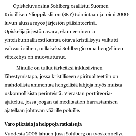
Opiskeluvuosina Sohlberg osallistui Suomen
Kristillisen Ylioppilasliiton (SKY) toimintaan ja toimi 2000-
luvun alussa myös järjestön pääsihteerinä.
Opiskelijajärjestön avara, ekumeeninen ja
yhteiskunnallisesti kantaa ottava kristillisyys vaikutti
vahvasti siihen, millaiseksi Sohlbergin oma hengellinen
viitekehys on muovautunut.
– Minulle on tullut tärkeäksi inklusiivinen
lähestymistapa, jossa kristilliseen spiritualiteettiin on
mahdollista ammentaa hengellisiä lahjoja myös muista
uskonnollisista perinteistä. Vierastan porttiteoria-
ajattelua, jossa joogan tai meditaation harrastamisen
ajatellaan johtavan väärille poluille.
Varo pikaisia ja helppoja ratkaisuja
Vuodesta 2006 lähtien Jussi Sohlberg on työskennellyt