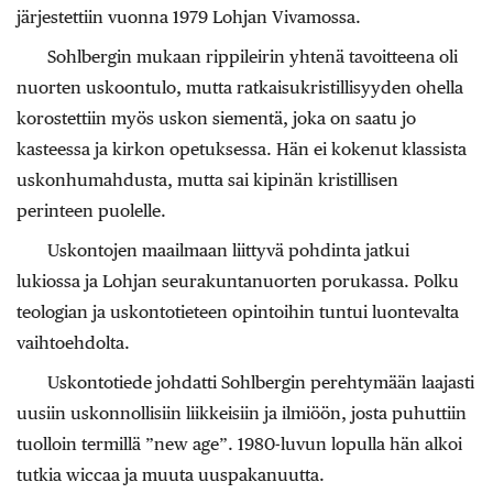
järjestettiin vuonna 1979 Lohjan Vivamossa.
Sohlbergin mukaan rippileirin yhtenä tavoitteena oli
nuorten uskoontulo, mutta ratkaisukristillisyyden ohella
korostettiin myös uskon siementä, joka on saatu jo
kasteessa ja kirkon opetuksessa. Hän ei kokenut klassista
uskonhumahdusta, mutta sai kipinän kristillisen
perinteen puolelle.
Uskontojen maailmaan liittyvä pohdinta jatkui
lukiossa ja Lohjan seurakuntanuorten porukassa. Polku
teologian ja uskontotieteen opintoihin tuntui luontevalta
vaihtoehdolta.
Uskontotiede johdatti Sohlbergin perehtymään laajasti
uusiin uskonnollisiin liikkeisiin ja ilmiöön, josta puhuttiin
tuolloin termillä ”new age”. 1980-luvun lopulla hän alkoi
tutkia wiccaa ja muuta uuspakanuutta.