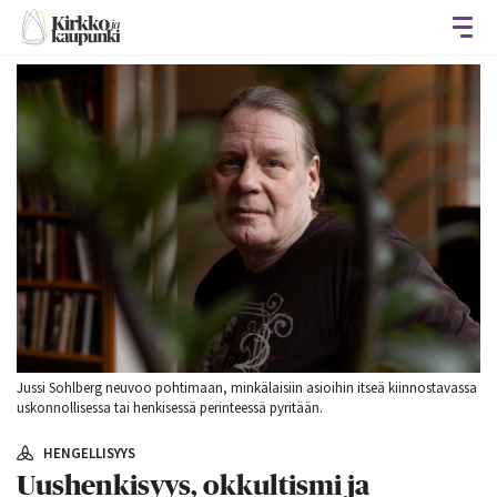
Avaa
Jussi Sohlberg neuvoo pohtimaan, minkälaisiin asioihin itseä kiinnostavassa
uskonnollisessa tai henkisessä perinteessä pyritään.
HENGELLISYYS
Uushenkisyys, okkultismi ja