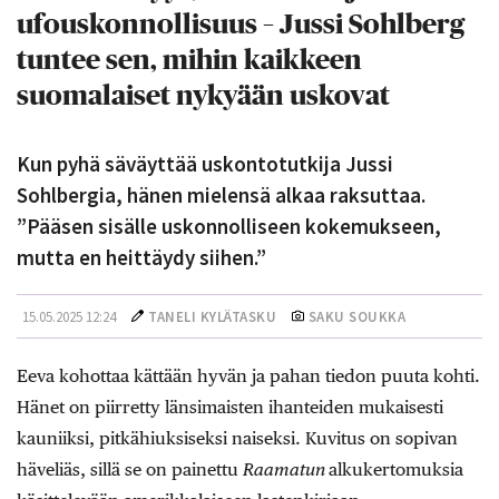
ufouskonnollisuus – Jussi Sohlberg
tuntee sen, mihin kaikkeen
suomalaiset nykyään uskovat
Kun pyhä säväyttää uskontotutkija Jussi
Sohlbergia, hänen mielensä alkaa raksuttaa.
”Pääsen sisälle uskonnolliseen kokemukseen,
mutta en heittäydy siihen.”
15.05.2025 12:24
TANELI KYLÄTASKU
SAKU SOUKKA
Eeva kohottaa kättään hyvän ja pahan tiedon puuta kohti.
Hänet on piirretty länsimaisten ihanteiden mukaisesti
kauniiksi, pitkähiuksiseksi naiseksi. Kuvitus on sopivan
häveliäs, sillä se on painettu
Raamatun
alkukertomuksia