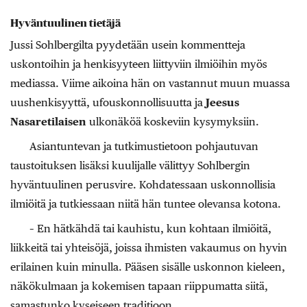
Hyväntuulinen tietäjä
Jussi Sohlbergilta pyydetään usein kommentteja
uskontoihin ja henkisyyteen liittyviin ilmiöihin myös
mediassa. Viime aikoina hän on vastannut muun muassa
uushenkisyyttä, ufouskonnollisuutta ja
Jeesus
Nasaretilaisen
ulkonäköä koskeviin kysymyksiin.
Asiantuntevan ja tutkimustietoon pohjautuvan
taustoituksen lisäksi kuulijalle välittyy Sohlbergin
hyväntuulinen perusvire. Kohdatessaan uskonnollisia
ilmiöitä ja tutkiessaan niitä hän tuntee olevansa kotona.
– En hätkähdä tai kauhistu, kun kohtaan ilmiöi­tä,
liikkeitä tai yhteisöjä, joissa ihmisten vakaumus on hyvin
erilainen kuin minulla. Pääsen sisälle uskonnon kieleen,
näkökulmaan ja kokemisen tapaan riippumatta siitä,
samastunko kyseiseen traditioon.