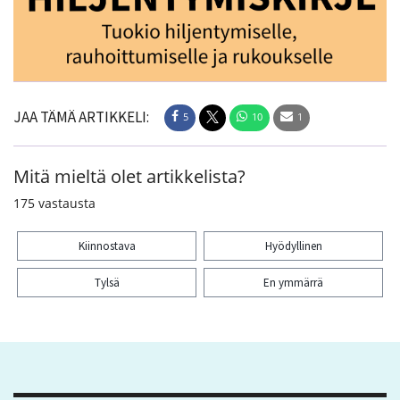
JAA TÄMÄ ARTIKKELI:
5
10
1
Mitä mieltä olet artikkelista?
175
vastausta
Kiinnostava
Hyödyllinen
Tylsä
En ymmärrä
Kiitos palautteesta! Jaa artikkeli:
5
10
1