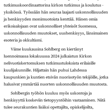
tutkimuskoordinaattorina kirkon tutkimus ja koulutus -
yksikössä. Työssään hän seuraa laajasti uskonnollisuuden
ja henkisyyden monimuotoista kenttää. Hänen omia
erikoisalojaan ovat uskonnolliset yhteisöt Suomessa,
uskonnollisuuden muutokset, uushenkisyys, länsimainen
esoteria ja okkultismi.
Viime kuukausina Sohlberg on kiertänyt
luennoimassa lokakuussa 2024 julkaistun Kirkon
nelivuotiskertomuksen tutkimustuloksista erilaisille
kuulijakunnille. Hiljattain hän puhui Lahdessa
kaupunkien ja kuntien etsivän nuorisotyön tekijöille, jotka
halusivat ymmärtää nuorten uskonnollisuuden muutosta.
Sohlbergin työhön kuuluu myös uskontoja ja
henkisyyttä koskeviin tietopyyntöihin vastaaminen. Niitä
tulee seurakuntien lisäksi opettajilta, opiskelijoilta,