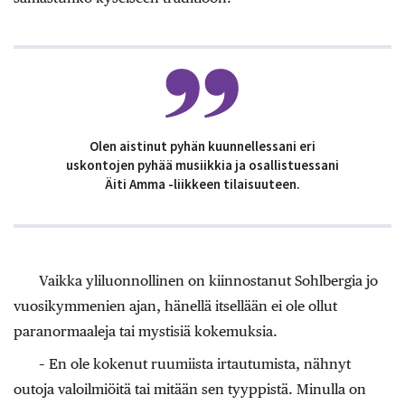
Olen aistinut pyhän kuunnellessani eri
uskontojen pyhää musiikkia ja osallistuessani
Äiti Amma -liikkeen tilaisuuteen.
Vaikka yliluonnollinen on kiinnostanut Sohlbergia jo
vuosikymmenien ajan, hänellä itsellään ei ole ollut
paranormaaleja tai mystisiä kokemuksia.
– En ole kokenut ruumiista irtautumista, nähnyt
outoja valoilmiöitä tai mitään sen tyyppistä. Minulla on