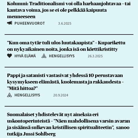
Kolumni: Traditionalismi voi olla harhaanjohtavaa – tai
kantava voima, jos se ei ole pelkkää kaipuuta
menneeseen
PUHEENVUOROT
3.6.2025
”Kun oma tytär tuli ulos luutakaapista” – Kuparikettu
on nykyaikainen noita, jonka isä on körttikristitty
HYVÄ ELÄMÄ
HENGELLISYYS
26.3.2025
Pappi ja satanisti vastasivat yhdessä 10 perustavaan
kysymykseen elämästä, kuolemasta ja rakkaudesta –
”Mitä hittoa?”
HENGELLISYYS
20.9.2024
Suomalaiset yhdistelevät nyt aineksia eri
uskontoperinteistä – ”Näen mahdollisena varsin avaran
ja sisäänsä sulkevan kristillisen spiritualiteetin”, sanoo
tutkija Jussi Sohlberg