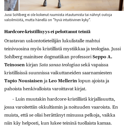
Jussi Sohlberg ei ole kokenut ruumiista irtautumista tai nähnyt outoja
valoilmiöitä, mutta hänellä on ”hyvä intuitiivinen kyky”.
Hardcore-kristillisyys ei pelottanut teiniä
Orastavan uskontotieteilijän lukulistalle mahtui
teinivuosina myös kristillistä mystiikkaa ja teologiaa. Jussi
Sohlberg mainitsee dogmatiikan professori
Seppo A.
Teinosen
kirjan
Sata sanaa teologiaa
sekä vapaissa
kristillisissä suunnissa vaikuttaneiden saarnamiesten
Tapio Nousiaisen
ja
Leo Mellerin
lopun ajoista ja
pahoista henkivalloista varoittavat kirjat.
– Luin muutakin hardcore-kristillistä kirjallisuutta,
jossa varoitettiin okkultismin ja noituuden vaaroista. En
muista, että se olisi herättänyt minussa pelkoja, vaikka
niin käy helposti, kun lukee teininä tuollaista kamaa.