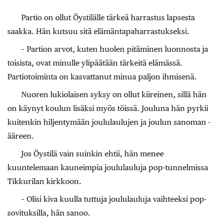
Partio on ollut Öystilälle tärkeä harrastus lapsesta
saakka. Hän kutsuu sitä elämäntapaharrastukseksi.
– Partion arvot, kuten huolen pitäminen luonnosta ja
toisista, ovat minulle ylipäätään tärkeitä elämässä.
Partiotoiminta on kasvattanut minua paljon ihmisenä.
Nuoren lukiolaisen syksy on ollut kiireinen, sillä hän
on käynyt koulun lisäksi myös töissä. Jouluna hän pyrkii
kuitenkin hiljentymään joululaulujen ja joulun sanoman ­
ääreen.
Jos Öystilä vain suinkin ehtii, hän menee
kuuntelemaan kauneimpia joululauluja pop-tunnelmissa
Tikkurilan kirkkoon.
– Olisi kiva kuulla tuttuja joululauluja vaihteeksi pop-
sovituksilla, hän sanoo.