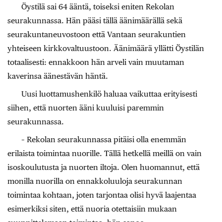
Öystilä sai 64 ääntä, toiseksi eniten Rekolan
seurakunnassa. Hän pääsi tällä äänimäärällä sekä
seurakuntaneuvostoon että Vantaan seurakuntien
yhteiseen kirkkovaltuustoon. Äänimäärä yllätti Öystilän
totaalisesti: ennakkoon hän arveli vain muutaman
kaverinsa äänestävän häntä.
Uusi luottamushenkilö haluaa vaikuttaa erityisesti
siihen, että nuorten ääni kuuluisi paremmin
seurakunnassa.
– Rekolan seurakunnassa pitäisi olla enemmän
erilaista toimintaa nuorille. Tällä hetkellä meillä on vain
isoskoulutusta ja nuorten iltoja. Olen huomannut, että
monilla nuorilla on ennakkoluuloja seurakunnan
toimintaa kohtaan, joten tarjontaa olisi hyvä laajentaa
esimerkiksi siten, että nuoria otettaisiin mukaan