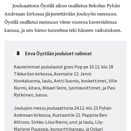
Jouluaattona Öystilä aikoo osallistua Rekolan Pyhän
Andreaan kirkossa järjestettävään Jouluyön messuun.
Öystilä osallistui messuun viime vuonna kavereidensa
kanssa, ja sen hieno tunnelma teki häneen vaikutuksen.
Eeva Öystilän jouluiset valinnat
Kauneimmat joululaulut goes Pop pe 16.12. klo 18
Tikkurilan kirkossa, Asematie 12. Jenni
Honkaluoma, laulu, Antti Suonio, koskettimet, Ville
Nurmi, kitara, Mikael Seire, lyömäsoittimet, ja Pasi
Rytkönen, basso.
Jouluyön messu jouluaattona 24.12. klo 23 Pyhän
Andreaan kirkossa, Kustaantie 22. Pappina Ben
Ahlroos. Sirkku-Liisa Niemi, urut ja laulu, Lily-
Marlene Puusepp, konserttiharppu, ja Oskari