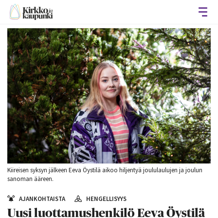
Avaa
Kiireisen syksyn jälkeen Eeva Öystilä aikoo hiljentyä joululaulujen ja joulun
sanoman ääreen.
AJANKOHTAISTA
HENGELLISYYS
Uusi luottamushenkilö Eeva Öystilä