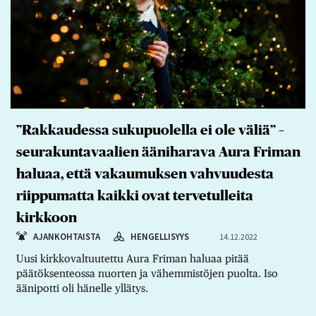
”Rakkaudessa sukupuolella ei ole väliä” –
seurakuntavaalien ääniharava Aura Friman
haluaa, että vakaumuksen vahvuudesta
riippumatta kaikki ovat tervetulleita
kirkkoon
AJANKOHTAISTA
HENGELLISYYS
14.12.2022
Uusi kirkkovaltuutettu Aura Friman haluaa pitää
päätöksenteossa nuorten ja vähemmistöjen puolta. Iso
äänipotti oli hänelle yllätys.