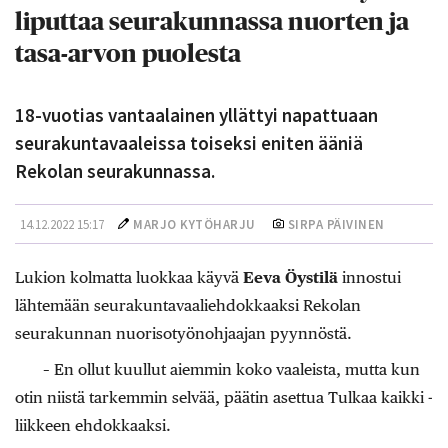
liputtaa seurakunnassa nuorten ja
tasa-arvon puolesta
18-vuotias vantaalainen yllättyi napattuaan
seurakuntavaaleissa toiseksi eniten ääniä
Rekolan seurakunnassa.
14.12.2022 15:17
MARJO KYTÖHARJU
SIRPA PÄIVINEN
Lukion kolmatta luokkaa käyvä ­
Eeva Öystilä
innostui
lähtemään seurakuntavaaliehdokkaaksi Rekolan
seurakunnan nuorisotyönohjaajan ­pyynnöstä.
– En ollut kuullut aiemmin koko vaaleista, mutta kun
otin niistä tarkemmin selvää, päätin asettua Tulkaa kaikki -
liikkeen ehdokkaaksi.