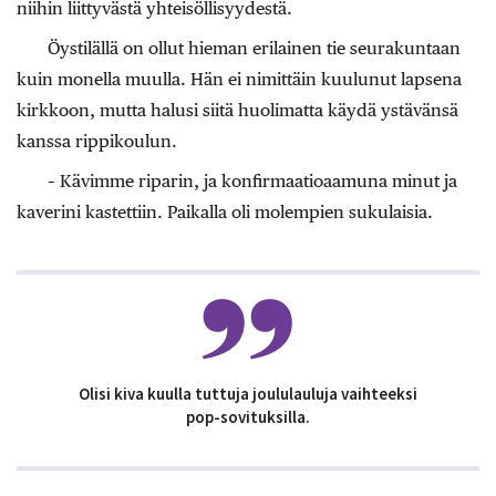
niihin liittyvästä yhteisöllisyydestä.
Öystilällä on ollut hieman erilainen tie seurakuntaan
kuin monella muulla. Hän ei nimittäin kuulunut lapsena
kirkkoon, mutta halusi siitä huolimatta käydä ystävänsä
kanssa rippikoulun.
– Kävimme riparin, ja konfirmaatioaamuna minut ja
kaverini kastettiin. Paikalla oli molempien sukulaisia.
Olisi kiva kuulla tuttuja joululauluja vaihteeksi
pop-sovituksilla.