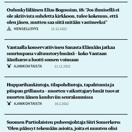
Oulunkyläläinen Elias Bogossian, 18: ”Jos ihmisellä ei
ole aktiivista suhdetta kirkkoon, tulee kokemus, että
olen jäsen, mutten saa siitä mitään vastineeksi”
HENGELLISYYS
13.12.2022
Vantaalla konservatiivinen Sanasta Elämään jatkaa
suurimpana valtuustoryhmänä – koko Vantaan
ääniharava luotti somen voimaan
AJANKOHTAISTA
21.11.2022
Hupparihankintoja, tilapohdintoja, tapahtumia ja
piispan grillausta – nuorten vaikuttajaryhmät tuovat
nuorten äänen kuuluviin seurakunnissa
AJANKOHTAISTA
16.2.2022
Suomen Partiolaisten puheenjohtaja Siiri Somerkero:
”Olen päässyt tekemään asioita, joita ei muuten olisi