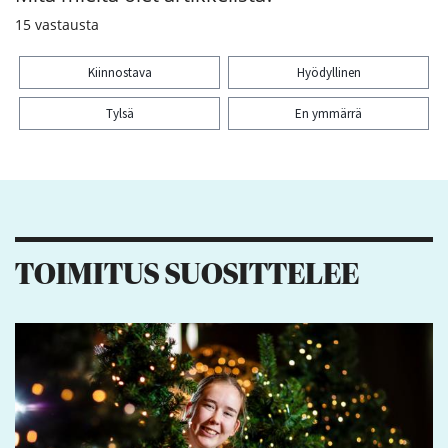
15
vastausta
Kiinnostava
Hyödyllinen
Tylsä
En ymmärrä
Kiitos palautteesta! Jaa artikkeli:
1
TOIMITUS SUOSITTELEE