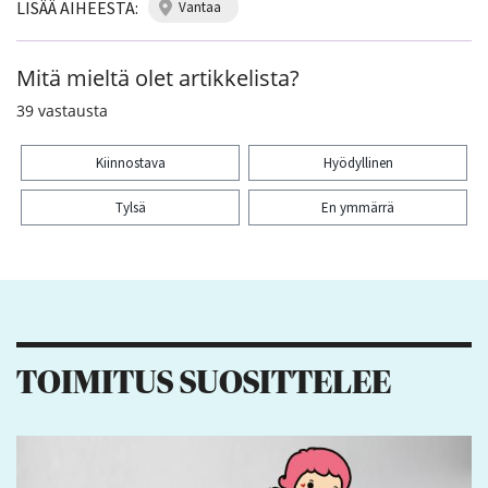
LISÄÄ AIHEESTA:
vantaa
Mitä mieltä olet artikkelista?
39
vastausta
Kiinnostava
Hyödyllinen
Tylsä
En ymmärrä
Kiitos palautteesta! Jaa artikkeli:
4
5
2
TOIMITUS SUOSITTELEE