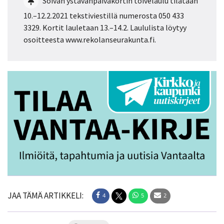
Soivan ystävänpäiväkortin toivelaulu tilataan
10.–12.2.2021 tekstiviestillä numerosta 050 433
3329. Kortit lauletaan 13.–14.2. Laululista löytyy
osoitteesta www.rekolanseurakunta.fi.
JAA TÄMÄ ARTIKKELI:
4
5
2