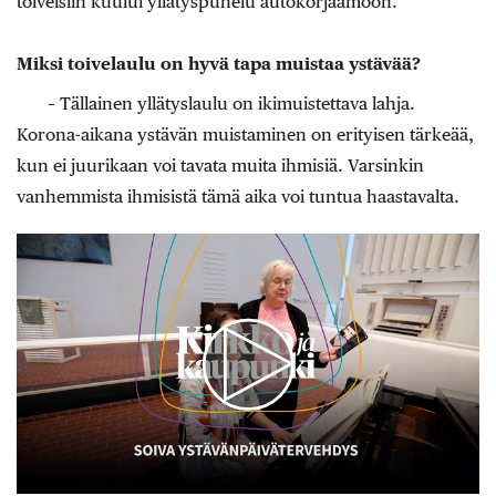
toiveisiin kuului yllätyspuhelu autokorjaamoon.
Miksi toivelaulu on hyvä tapa muistaa ystävää?
– Tällainen yllätyslaulu on ikimuistettava lahja.
Korona-aikana ystävän muistaminen on erityisen tärkeää,
kun ei juurikaan voi tavata muita ihmisiä. Varsinkin
vanhemmista ihmisistä tämä aika voi tuntua haastavalta.