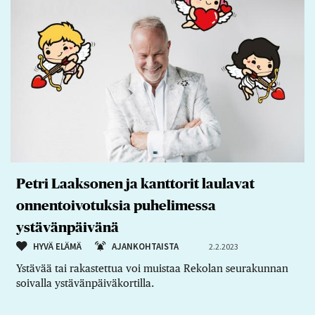
Petri Laaksonen ja kanttorit laulavat
onnentoivotuksia puhelimessa
ystävänpäivänä
HYVÄ ELÄMÄ
AJANKOHTAISTA
2.2.2023
Ystävää tai rakastettua voi muistaa Rekolan seurakunnan
soivalla ystävänpäiväkortilla.