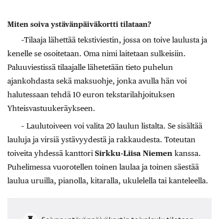
Miten soiva ystävänpäiväkortti tilataan?
–Tilaaja lähettää tekstiviestin, jossa on toive laulusta ja
kenelle se osoitetaan. Oma nimi laitetaan sulkeisiin.
Paluuviestissä tilaajalle lähetetään tieto puhelun
ajankohdasta sekä maksuohje, jonka avulla hän voi
halutessaan tehdä 10 euron tekstarilahjoituksen
Yhteisvastuukeräykseen.
– Laulutoiveen voi valita 20 laulun listalta. Se sisältää
lauluja ja virsiä ystävyydestä ja rakkaudesta. Toteutan
toiveita yhdessä kanttori
Sirkku-Liisa
Niemen
kanssa.
Puhelimessa vuorotellen toinen laulaa ja toinen säestää
laulua uruilla, pianolla, kitaralla, ukulelella tai kanteleella.