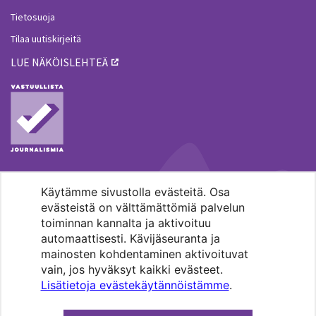
Tietosuoja
Tilaa uutiskirjeitä
LUE NÄKÖISLEHTEÄ
Käytämme sivustolla evästeitä. Osa
MENOHAKU
evästeistä on välttämättömiä palvelun
toiminnan kannalta ja aktivoituu
automaattisesti. Kävijäseuranta ja
mainosten kohdentaminen aktivoituvat
vain, jos hyväksyt kaikki evästeet.
Lisätietoja evästekäytännöistämme
.
Pääkaupunkiseudun evankelis-
luterilaisten seurakuntien media.