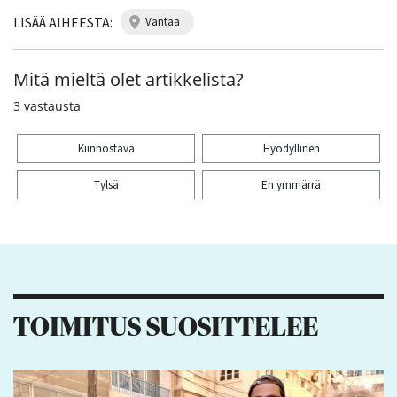
LISÄÄ AIHEESTA:
vantaa
Mitä mieltä olet artikkelista?
3
vastausta
Kiinnostava
Hyödyllinen
Tylsä
En ymmärrä
Kiitos palautteesta! Jaa artikkeli:
1
TOIMITUS SUOSITTELEE