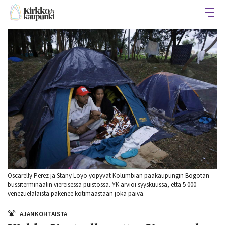
Avaa
Oscarelly Perez ja Stany Loyo yöpyvät Kolumbian pääkaupungin Bogotan
bussiterminaalin viereisessä puistossa. YK arvioi syyskuussa, että 5 000
venezuelalaista pakenee kotimaastaan joka päivä.
AJANKOHTAISTA