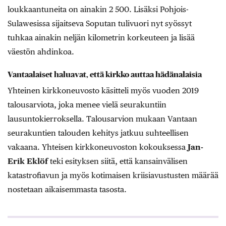
loukkaantuneita on ainakin 2 500. Lisäksi Pohjois-
Sulawesissa sijaitseva Soputan tulivuori nyt syössyt
tuhkaa ainakin neljän kilometrin korkeuteen ja lisää
väestön ahdinkoa.
Vantaalaiset haluavat, että kirkko auttaa hädänalaisia
Yhteinen kirkkoneuvosto käsitteli myös vuoden 2019
talousarviota, joka menee vielä seurakuntiin
lausuntokierroksella. Talousarvion mukaan Vantaan
seurakuntien talouden kehitys jatkuu suhteellisen
vakaana. Yhteisen kirkkoneuvoston kokouksessa
Jan-
Erik Eklöf
teki esityksen siitä, että kansainvälisen
katastrofiavun ja myös kotimaisen kriisiavustusten määrää
nostetaan aikaisemmasta tasosta.