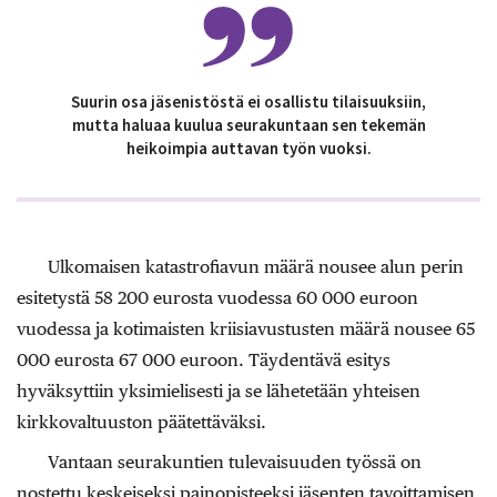
Suurin osa jäsenistöstä ei osallistu tilaisuuksiin,
mutta haluaa kuulua seurakuntaan sen tekemän
heikoimpia auttavan työn vuoksi.
Ulkomaisen katastrofiavun määrä nousee alun perin
esitetystä 58 200 eurosta vuodessa 60 000 euroon
vuodessa ja kotimaisten kriisiavustusten määrä nousee 65
000 eurosta 67 000 euroon. Täydentävä esitys
hyväksyttiin yksimielisesti ja se lähetetään yhteisen
kirkkovaltuuston päätettäväksi.
Vantaan seurakuntien tulevaisuuden työssä on
nostettu keskeiseksi painopisteeksi jäsenten tavoittamisen