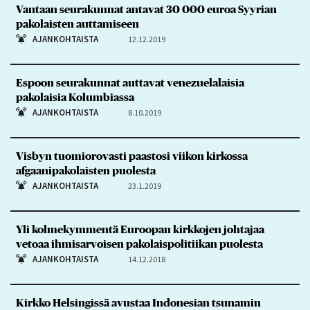
Vantaan seurakunnat antavat 30 000 euroa Syyrian
pakolaisten auttamiseen
AJANKOHTAISTA
12.12.2019
Espoon seurakunnat auttavat venezuelalaisia
pakolaisia Kolumbiassa
AJANKOHTAISTA
8.10.2019
Visbyn tuomiorovasti paastosi viikon kirkossa
afgaanipakolaisten puolesta
AJANKOHTAISTA
23.1.2019
Yli kolmekymmentä Euroopan kirkkojen johtajaa
vetoaa ihmisarvoisen pakolaispolitiikan puolesta
AJANKOHTAISTA
14.12.2018
Kirkko Helsingissä avustaa Indonesian tsunamin