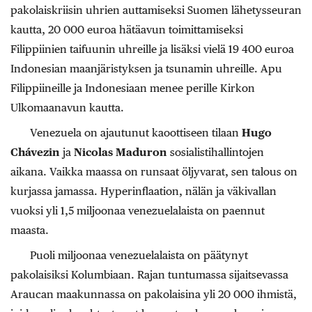
pakolaiskriisin uhrien auttamiseksi Suomen lähetysseuran
kautta, 20 000 euroa hätäavun toimittamiseksi
Filippiinien taifuunin uhreille ja lisäksi vielä 19 400 euroa
Indonesian maanjäristyksen ja tsunamin uhreille. Apu
Filippiineille ja Indonesiaan menee perille Kirkon
Ulkomaanavun kautta.
Venezuela on ajautunut kaoottiseen tilaan
Hugo
Chávezin
ja
Nicolas Maduron
sosialistihallintojen
aikana. Vaikka maassa on runsaat öljyvarat, sen talous on
kurjassa jamassa. Hyperinflaation, nälän ja väkivallan
vuoksi yli 1,5 miljoonaa venezuelalaista on paennut
maasta.
Puoli miljoonaa venezuelalaista on päätynyt
pakolaisiksi Kolumbiaan. Rajan tuntumassa sijaitsevassa
Araucan maakunnassa on pakolaisina yli 20 000 ihmistä,