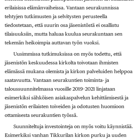
erilaisissa elämänvaiheissa. Vantaan seurakunnissa
tehtyjen tutkimusten ja selvitysten perusteella
tiedostetaan, että suurin osa jäsenistöstä ei osallistu
tilaisuuksiin, mutta haluaa kuulua seurakuntaan sen
tekemän heikoimpia auttavan työn vuoksi.
Uusimmissa tutkimuksissa on myös todettu, että
jäsenistön keskuudessa kirkolta toivotaan ihmisten
elämässä mukana olemista ja kirkon palveluiden helppoa
saatavuutta. Vantaan seurakuntien toiminta- ja
taloussuunnitelmassa vuosille 2019–2021 linjataan
esimerkiksi sähköisen asiakaspalvelun kehittämisestä ja
jäsenistön erilaisten toiveiden ja odotusten huomioon
ottamisesta seurakuntien työssä.
Suunniteltuja investointeja on myös voitu käynnistää.
Esimerkiksi vanhan Tikkurilan kirkon purku ja uuden