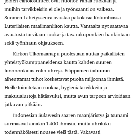
joiden elinolosuhteet ovat huonot: rahaa ruokaan ja
muihin tarvikkeisiin ei ole ja työnsaanti on vaikeaa.
Suomen Lähetysseura avustaa pakolaisia Kolumbiassa
Luterilaisen maailmanliiton kautta. Vantaalta nyt saatavaa
avustusta tarvitaan ruoka- ja tavarakuponkien hankintaan
sekä työnhaun ohjaukseen.
Kirkon Ulkomaanapu puolestaan auttaa paikallisten
yhteistyökumppaneidensa kautta kahden suuren
luonnonkatastrofin uhreja. Filippiinien taifuunin
aiheuttamat tuhot koskettavat puolta miljoonaa ihmistä.
Heille toimitetaan ruokaa, hygieniatarvikkeita ja
makuualustoja hätäavuksi, mutta avun tarpeen arvioidaan
jatkuvan pitkään.
Indonesian Sulawesin saaren maanjäristys ja tsunami
surmasivat ainakin 1 400 ihmistä, mutta uhriluku
todennäköisesti nousee vielä tästä. Vakavasti