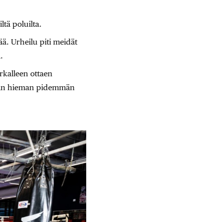
.
ltä poluilta.
ää. Urheilu piti meidät
.
arkalleen ottaen
tseään hieman pidemmän