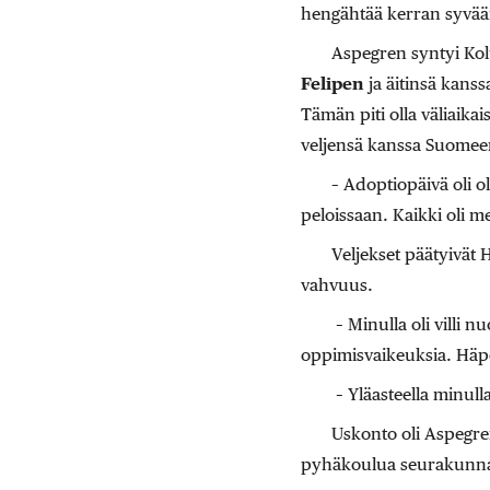
hengähtää kerran syvään
Aspegren syntyi Kol
Felipen
ja äitinsä kanss
Tämän piti olla väliaika
veljensä kanssa Suomeen
– Adoptiopäivä oli ol
peloissaan. Kaikki oli m
Veljekset päätyivät 
vahvuus.
– Minulla oli villi n
oppimisvaikeuksia. Häpe
– Yläasteella minull
Uskonto oli Aspegre
pyhäkoulua seurakunnan