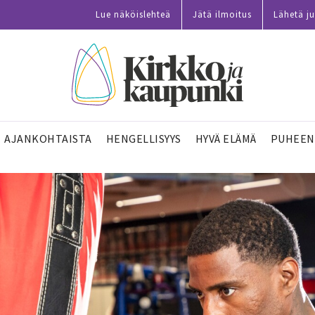
Lue näköislehteä
Jätä ilmoitus
Lähetä ju
AJANKOHTAISTA
HENGELLISYYS
HYVÄ ELÄMÄ
PUHEEN