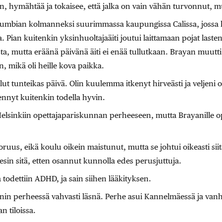
, hymähtää ja tokaisee, että jalka on vain vähän turvonnut, 
umbian kolmanneksi suurimmassa kaupungissa Calissa, jossa hä
a. ­Pian kuitenkin yksinhuoltajaäiti joutui laittamaan pojat laste
ista, mutta eräänä päivänä äiti ei enää tullutkaan. Brayan muut
, mikä oli heille kova paikka.
lut tunteikas päivä. Olin kuulemma itkenyt hirveästi ja veljeni o
ennyt kuitenkin todella hyvin.
Helsinkiin opettajapariskunnan perheeseen, mutta Brayanille opi
uoruus, eikä koulu oikein maistunut, mutta se johtui oikeasti siitä
sin sitä, etten osannut kunnolla edes perusjuttuja.
a todettiin ADHD, ja sain siihen lääkityksen.
nin perheessä vahvasti läsnä. Perhe asui Kannelmäessä ja van
 tiloissa.