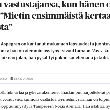
vastustajansa, kun hänen o
 ”Mietin ensimmäistä kerta
ta”
n Aspegren on kantanut mukanaan lapsuudesta juontu
nka hän on aiemmin pystynyt sivuuttamaan. Vasta kun 
ä oikean jalan, hän pysähtyi pakon sanelemana ja kohta
AAKSO
ESKO JÄMSÄ
a hiki virtaa ja jykevärakenteiset lihaskimput harjoittelevat pai
i voinut vielä kunnolla osallistua treeneihin, sillä hän on toipu
in loppuunmyydyllä Tampereen Nokia Arenalla. Hän istahtaa nyr