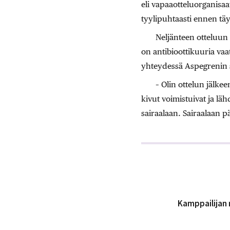
eli vapaaotteluorganisaa
tyylipuhtaasti ennen täyt
Neljänteen otteluun
on antibioottikuuria vaa
yhteydessä Aspegrenin s
– Olin ottelun jälke
kivut voimistuivat ja lähd
sairaalaan. Sairaalaan pä
Kamppailijan m