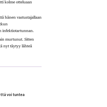
tti kolme otteluaan
tä hänen vastustajallaan
otkun
n infektiotartunnan.
vain murtunut. Sitten
ttä nyt täytyy lähteä
että voi tuntea