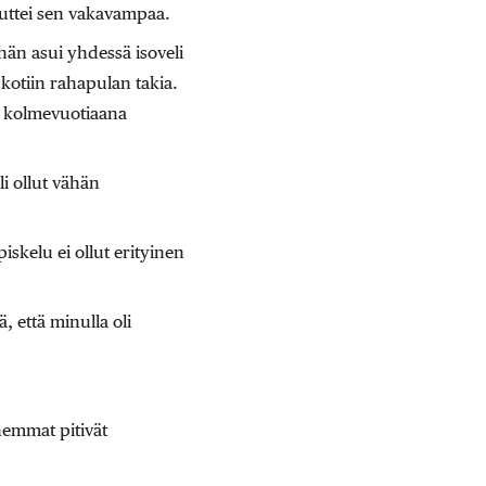
muttei sen vakavampaa.
n asui ­yhdessä isoveli
nkotiin rahapulan takia.
ti kolmevuotiaana
li ollut vähän
skelu ei ollut erityinen
, että minulla oli
hemmat pitivät