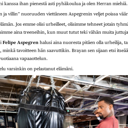
i kanssa ihan pienestä asti pyhäkoulua ja olen Herran miehiä
n ja villin” nuoruuden viettäneen Aspegrenin veljet poissa vääri
elämän. Jos emme olisi urheilleet, olisimme tehneet jotain tyhm
imme ­aina treeneihin, kun muut tutut teki vähän muita ­juttuja
pi
Felipe Aspegren
halusi aina nuoresta pitäen olla urheilija, t
ja, minkä tavoitteen hän saavuttikin. Brayan sen sijaan etsi i
8-vuo­tiaana vapaaottelun.
telu varsinkin on pelastanut elämäni.