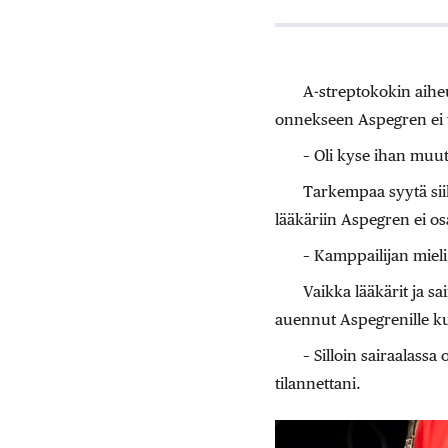
A-streptokokin aiheu
onnekseen Aspegren ei v
– Oli kyse ihan muut
Tarkempaa syytä sii
lääkäriin Aspegren ei os
– Kamppailijan mieli 
Vaikka lääkärit ja sa
auennut Aspegrenille 
– Silloin sairaalassa
tilannettani.