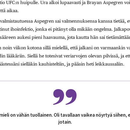
tio UFC:n huipulle. Ura alkoi lupaavasti ja Brayan Aspegren ­voi
tä ­aikaa.
 valmistautuessa Aspegren sai valmennuksensa kanssa tietää, et
tinut ihoinfektio, jonka ei pitänyt olla mikään ongelma. Jalkap
ääreen aukesi pieni haavauma, jota kautta hän sai tietämättää
en noin viikon kotona sillä mielellä, että jalkani on varmaankin 
in lääkäriin. Siellä he totesivat veriarvojen olevan pilvissä, ja e
ästessäni sielläkin kauhisteltiin, ja pääsin heti leikkaussaliin.
ieli on vähän tuollainen. Oli tavallaan vaikea nöyrtyä siihen, 
jotain.