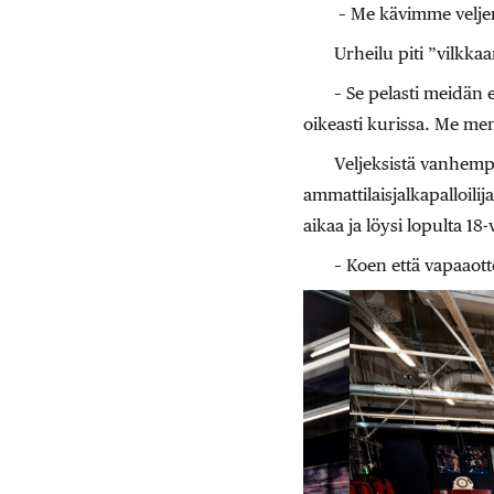
– Me kävimme veljen
Urheilu piti ”vilkkaa
– Se pelasti meidän 
oikeasti kurissa. Me men
Veljeksistä vanhem
ammattilaisjalkapalloili
aikaa ja löysi lopulta 1
– Koen että vapaaot