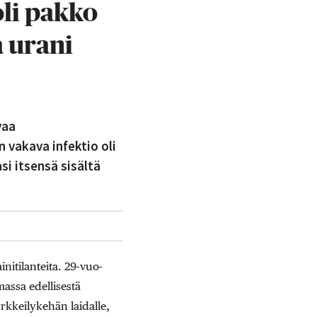
li pakko
a urani
vaa
vakava infektio oli
si itsensä sisältä
nitilanteita. 29-vuo­
massa edellisestä
kkeilykehän laidalle,