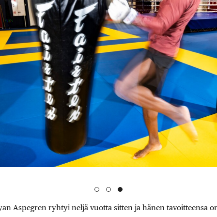
an Aspegren ryhtyi neljä vuotta sitten ja hänen tavoitteensa o