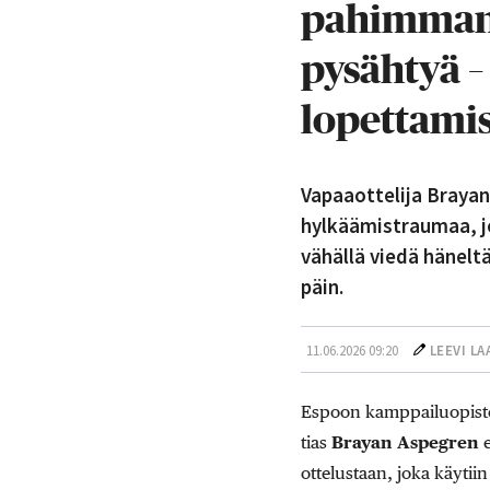
pahimman 
pysähtyä –
lopettamis
Vapaaottelija Braya
hylkäämistraumaa, jo
vähällä viedä hänelt
päin.
11.06.2026 09:20
LEEVI L
Espoon kamppailuopistoll
tias
Brayan Aspegren
e
ottelustaan, joka käyti