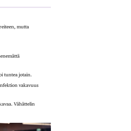
äreiteen, mutta
 menemättä
i tuntea jotain.
i infektion vakavuus
akavaa. Vähättelin