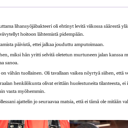
ttama lihansyöjäbakteeri oli ehtinyt levitä viikossa säärestä yl
iivytellyt hoitoon lähtemistä pidempään.
amista päivistä, ettei jalkaa jouduttu amputoimaan.
hen, miksi hän yritti selvitä oletetun murtuneen jalan kanssa
aa sanoa.
on vähän tuollainen. Oli tavallaan vaikea nöyrtyä siihen, että vo
iraalan henkilökunta olivat erittäin huolestuneita tilanteesta, e
kuin vasta myöhemmin.
 ollessani ajattelin jo seuraavaa matsia, että ei tämä ole mitään v