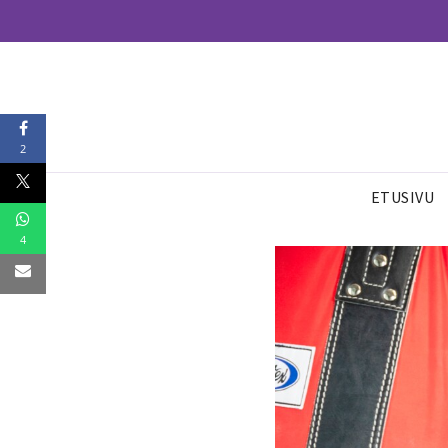
2
ETUSIVU
4