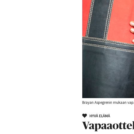
Brayan Aspegrenin mukaan vapaaot
HYVÄ ELÄMÄ
Vapaaottel