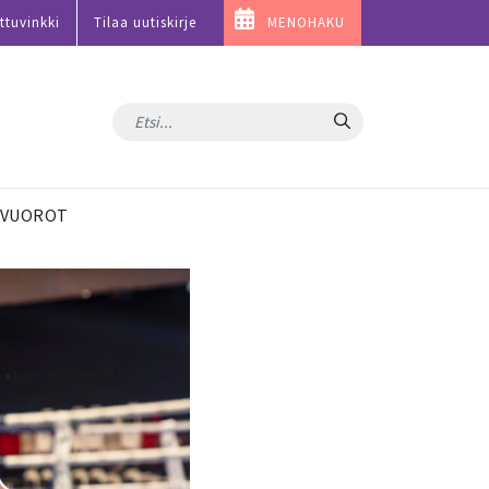
ttuvinkki
Tilaa uutiskirje
MENOHAKU
Hae
VUOROT