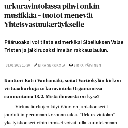
urkuravintolassa pihvi onkin
musiikkia – tuotot menevät
Yhteisvastuukeräykselle
Pääruoaksi voi tilata esimerkiksi Sibeliuksen Valse
Tristen ja jälkiruoaksi imelän rakkauslaulun.
31.01.2022 15:20
EIRA SERKKOLA
SIRPA PÄIVINEN
Kanttori Katri Vanhamäki, soitat Vartiokylän kirkon
virtuaaliurkuja urkuravintola Organumissa
sunnuntaina 13.2. Mistä ihmeestä on kyse?
– Virtuaaliurkujen käyttöönoton juhlakonsertit
jouduttiin perumaan koronan takia. ”Urkuravintolan”
yksityiskonsertteihin ihmiset voivat tulla kuuntelemaan