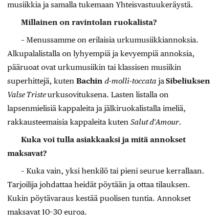
musiikkia ja samalla tukemaan Yhteisvastuukeräystä.
Millainen on ravintolan ruokalista?
– Menussamme on erilaisia urkumusiikkiannoksia.
Alkupalalistalla on lyhyempiä ja kevyempiä annoksia,
pääruoat ovat urkumusiikin tai klassisen musiikin
superhittejä, kuten
Bachin
d-molli-toccata
ja
Sibeliuksen
Valse Triste
urkusovituksena. Lasten listalla on
lapsenmielisiä kappaleita ja jälkiruokalistalla imeliä,
rakkausteemaisia kappaleita kuten
Salut d'Amour
.
Kuka voi tulla asiakkaaksi ja mitä annokset
maksavat?
– Kuka vain, yksi henkilö tai pieni seurue kerrallaan.
Tarjoilija johdattaa heidät pöytään ja ottaa tilauksen.
Kukin pöytävaraus kestää puolisen tuntia. Annokset
maksavat 10–30 euroa.