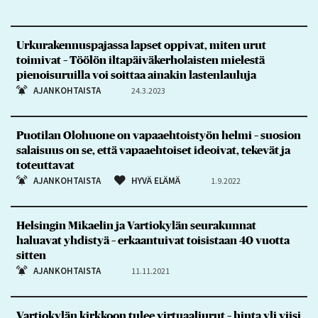
Urkurakennuspajassa lapset oppivat, miten urut
toimivat – Töölön iltapäiväkerholaisten mielestä
pienoisuruilla voi soittaa ainakin lastenlauluja
AJANKOHTAISTA
24.3.2023
Puotilan Olohuone on vapaaehtoistyön helmi – suosion
salaisuus on se, että vapaaehtoiset ideoivat, tekevät ja
toteuttavat
AJANKOHTAISTA
HYVÄ ELÄMÄ
1.9.2022
Helsingin Mikaelin ja Vartiokylän seurakunnat
haluavat yhdistyä – erkaantuivat toisistaan 40 vuotta
sitten
AJANKOHTAISTA
11.11.2021
Vartiokylän kirkkoon tulee virtuaaliurut – hinta yli viisi