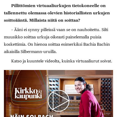
Pillittömien virtuaaliurkujen tietokoneelle on
tallennettu olemassa ole­vien historiallisten urkujen
soittoääntä. Millaista niitä on soittaa?
– Ääni ei synny pilleissä vaan se on nauhoitettu. Silti
muusikko soittaa urkuja oikeasti painelemalla puisia
koskettimia. On hienoa soittaa esimerkiksi Bachia Bachin
aikaisilla Silbermann-uruilla.
Katso ja kuuntele videolta, kuinka virtuaaliurut soivat.