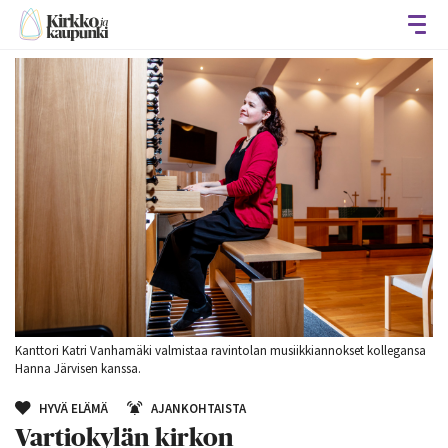
Avaa
Kanttori Katri Vanhamäki valmistaa ravintolan musiikkiannokset kollegansa
Hanna Järvisen kanssa.
HYVÄ ELÄMÄ
AJANKOHTAISTA
Vartiokylän kirkon