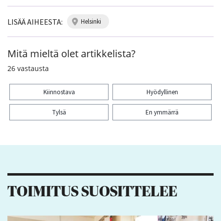
LISÄÄ AIHEESTA:
helsinki
Mitä mieltä olet artikkelista?
26
vastausta
Kiinnostava
Hyödyllinen
Tylsä
En ymmärrä
Kiitos palautteesta! Jaa artikkeli:
2
4
1
TOIMITUS SUOSITTELEE