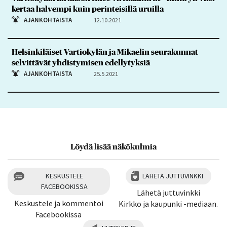
kertaa halvempi kuin perinteisillä uruilla
AJANKOHTAISTA
12.10.2021
Helsinkiläiset Vartiokylän ja Mikaelin seurakunnat
selvittävät yhdistymisen edellytyksiä
AJANKOHTAISTA
25.5.2021
Löydä lisää näkökulmia
KESKUSTELE
LÄHETÄ JUTTUVINKKI
FACEBOOKISSA
Lähetä juttuvinkki
Keskustele ja kommentoi
Kirkko ja kaupunki -mediaan.
Facebookissa