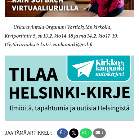
Urkuravintola Organum Vartiokylän kirkolla,
Kiviportintie 5, su 13.2. klo 14–18 ja ma 14.2. klo 17–19.
Pöytävaraukset: katri.vanhamaki@evl.fi
JAA TÄMÄ ARTIKKELI:
2
4
1