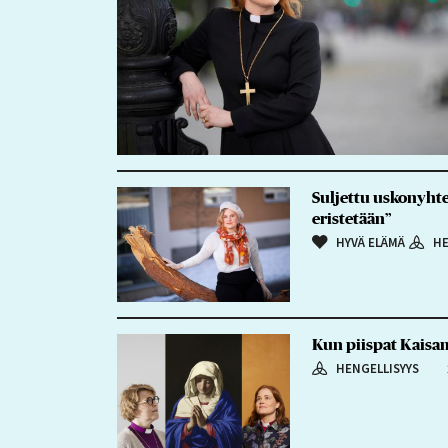
Suljettu uskonyhtei
eristetään”
HYVÄ ELÄMÄ
HE
Kun piispat Kaisam
HENGELLISYYS