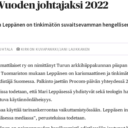
Vuoden johtajaksi 2022
Leppänen on tinkimätön suvaitsevamman hengellisen 
UHTALA
KIRKON KUVAPANKKI/JANI LAUKKANEN
mattilaiset ry on nimittänyt Turun arkkihiippakunnan piispa
. Tuomariston mukaan Leppänen on karismaattinen ja tinkim
edistäjä Suomessa. Palkinto jaettiin Procom-päivän yhteydessä 
issa todetaan, että Mari Leppäsessä yhdistyvät sekä teologin h
arttuva käytännönläheisyys.
saa käyttää tarinankerrontaa vaikuttamistyössään. Leppäsen inh
alisessa mediassa”, perusteluissa todetaan.