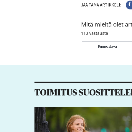
JAA TÄMÄ ARTIKKELI:
Mitä mieltä olet art
113
vastausta
Kiinnostava
Kiitos palautteesta! J
5
3
6
1
TOIMITUS SUOSITTELE