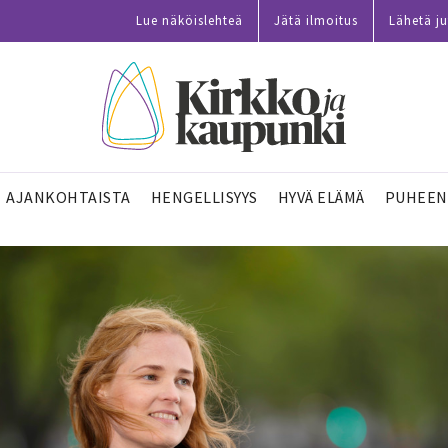
Lue näköislehteä
Jätä ilmoitus
Lähetä ju
AJANKOHTAISTA
HENGELLISYYS
HYVÄ ELÄMÄ
PUHEEN