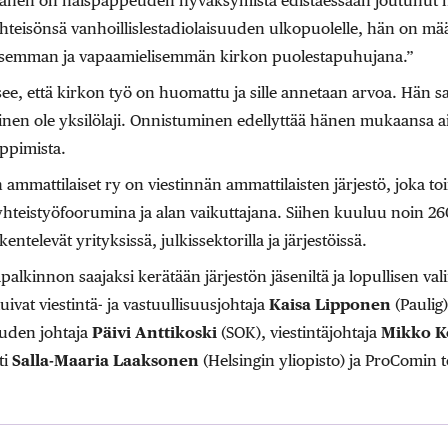
änen on naispappeuden hyväksymistä edistäessään joutunut h
yhteisönsä vanhoillislestadiolaisuuden ulkopuolelle, hän on määr
semman ja vapaamielisemmän kirkon puolestapuhujana.”
ee, että kirkon työ on huomattu ja sille annetaan arvoa. Hän san
minen ole yksilölaji. Onnistuminen edellyttää hänen mukaansa a
oppimista.
ammattilaiset ry on viestinnän ammattilaisten järjestö, joka to
yhteistyöfoorumina ja alan vaikuttajana. Siihen kuuluu noin 26
entelevät yrityksissä, julkissektorilla ja järjestöissä.
palkinnon saajaksi kerätään järjestön jäseniltä ja lopullisen va
vat viestintä- ja vastuullisuusjohtaja
Kaisa Lipponen
(Paulig
uuden johtaja
Päivi Anttikoski
(SOK), viestintäjohtaja
Mikko K
ti
Salla-Maaria Laaksonen
(Helsingin yliopisto) ja ProComin 