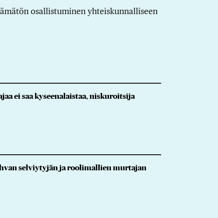
käämätön osallistuminen yhteiskunnalliseen
jaa ei saa kyseenalaistaa, niskuroitsija
hvan selviytyjän ja roolimallien murtajan