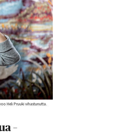
voo Heli Pruuki vihastunutta.
ua –