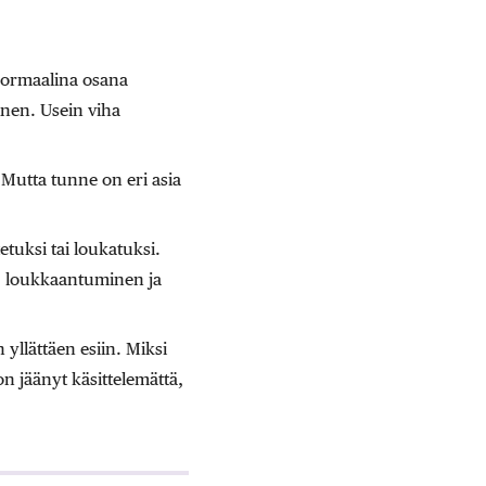
 normaalina osana
inen. Usein viha
 Mutta tunne on eri asia
tuksi tai loukatuksi.
u, loukkaantuminen ja
 yllättäen esiin. Miksi
on jäänyt käsittelemättä,