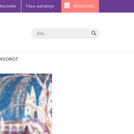
ttuvinkki
Tilaa uutiskirje
MENOHAKU
Hae
VUOROT