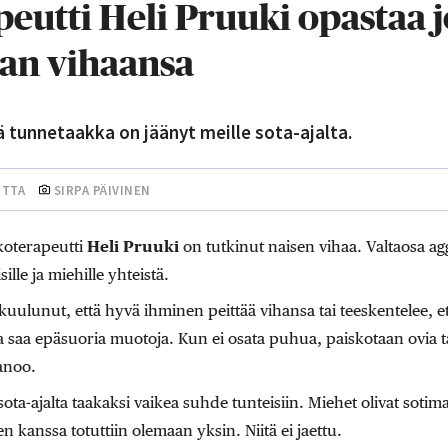
eutti Heli Pruuki opastaa j
an vihaansa
ä tunnetaakka on jäänyt meille sota-ajalta.
UTTA
SIRPA PÄIVINEN
koterapeutti
Heli Pruuki
on tutkinut naisen vihaa. Valtaosa agg
ille ja miehille yhteistä.
uulunut, että hyvä ihminen peittää vihansa tai teeskentelee, et
ha saa epäsuoria muotoja. Kun ei osata puhua, paiskotaan ovia t
anoo.
ta-ajalta taakaksi vaikea suhde tunteisiin. Miehet olivat sotimas
 kanssa totuttiin olemaan yksin. Niitä ei jaettu.