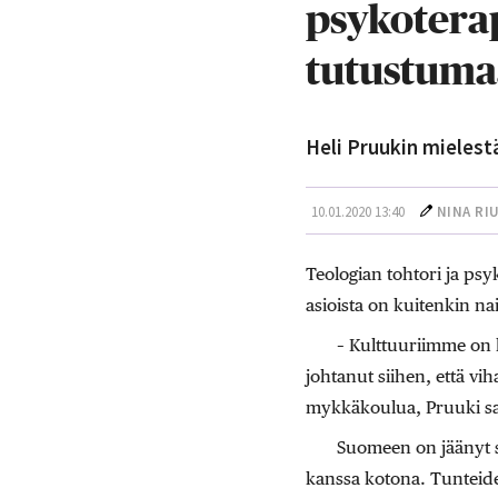
psykoterap
tutustuma
Heli Pruukin mielest
10.01.2020 13:40
NINA RI
Teologian tohtori ja psy
asioista on kuitenkin nais
– Kulttuuriimme on k
johtanut siihen, että vi
mykkäkoulua, Pruuki s
Suomeen on jäänyt so
kanssa kotona. Tunteiden