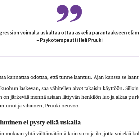
gression voimalla uskaltaa ottaa askelia parantaakseen eläm
– Psykoterapeutti Heli Pruuki
ssa kannattaa odottaa, että tunne laantuu. Ajan kanssa se laant
uohun laskevan, saa vähitellen aivot takaisin käyttöön. Silloin
n on järkevää mennä asiaan liittyvän henkilön luo ja alkaa purk
antunut ja vihainen, Pruuki neuvoo.
ihminen ei pysty eikä uskalla
n mukaan yhtä välttämätöntä kuin suru ja ilo, jotta voi elää k