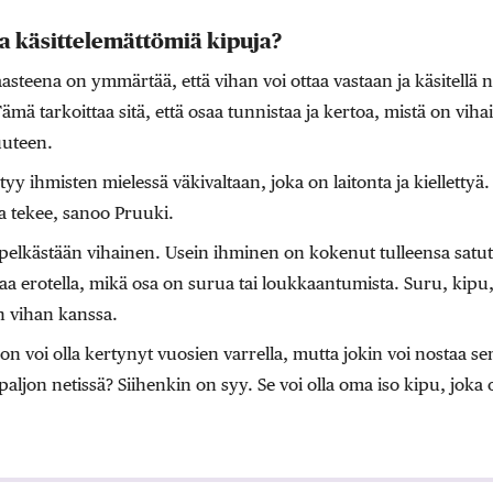
la käsittelemättömiä kipuja?
asteena on ymmärtää, että vihan voi ottaa vastaan ja käsitellä
mä tarkoittaa sitä, että osaa tunnistaa ja kertoa, mistä on viha
uuteen.
yy ihmisten mielessä väkivaltaan, joka on laitonta ja kiellettyä.
sa tekee, sanoo Pruuki.
elkästään vihainen. Usein ihminen on kokenut tulleensa satute
aa erotella, mikä osa on surua tai loukkaantumista. Suru, kip
n vihan kanssa.
on voi olla kertynyt vuosien varrella, mutta jokin voi nostaa sen
aljon netissä? Siihenkin on syy. Se voi olla oma iso kipu, joka 