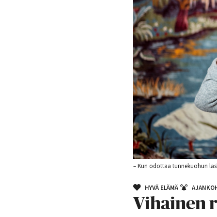
– Kun odottaa tunnekuohun laske
HYVÄ ELÄMÄ
AJANKOH
Vihainen r