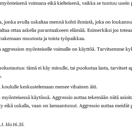
 myönteisenä voimana eikä kielteisenä, vaikka se tuntuu usein 
, jonka avulla uskaltaa mennä kohti ihmistä, joka on loukannut 
ltaa ottaa askelia parantaakseen elämää. Esimerkiksi jos toteaa
 hakemaan muutosta ja toista työpaikkaa.
aggression myönteiselle voimalle on käyttöä. Tarvitsemme kykyä
olustautua: tämä ei käy minulle, tai puolustaa lasta, tarvitset ag
.
u, koululle keskustelemaan menee vihainen äiti.
n myönteisessä käytössä. Aggressio auttaa tekemään niitä asioita
sty eikä uskalla, vaan on lamaantunut. Aggressio auttaa meidät
1. klo 16.35.