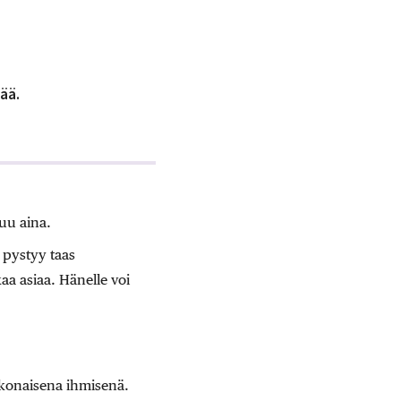
ää.
uu aina.
 pystyy taas
aa asiaa. Hänelle voi
okonaisena ihmisenä.