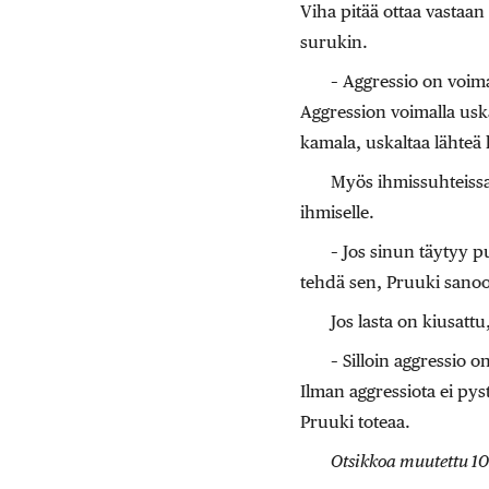
Viha pitää ottaa vastaan
surukin.
– Aggressio on voima
Aggression voimalla uska
kamala, uskaltaa lähteä
Myös ihmissuhteissa 
ihmiselle.
– Jos sinun täytyy pu
tehdä sen, Pruuki sanoo
Jos lasta on kiusatt
– Silloin aggressio o
Ilman aggressiota ei py
Pruuki toteaa.
Otsikkoa muutettu 10.