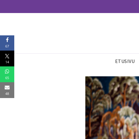
67
ETUSIVU
14
65
48