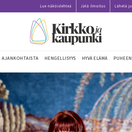
Lue näköislehteä
Jätä ilmoitus
Lähetä ju
AJANKOHTAISTA
HENGELLISYYS
HYVÄ ELÄMÄ
PUHEEN