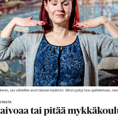
van, saa vähitellen aivot takaisin käyttöön. Silloin pystyy taas ajattelemaan, neu
TAISTA
aivoaa tai pitää mykkäkoul