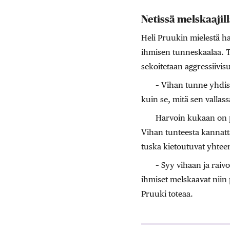
Netissä melskaajil
Heli Pruukin mielestä ha
ihmisen tunneskaalaa. Tä
sekoitetaan aggressiivis
– Vihan tunne yhdist
kuin se, mitä sen vallas
Harvoin kukaan on p
Vihan tunteesta kannatt
tuska kietoutuvat yhtee
– Syy vihaan ja raivo
ihmiset melskaavat niin p
Pruuki toteaa.