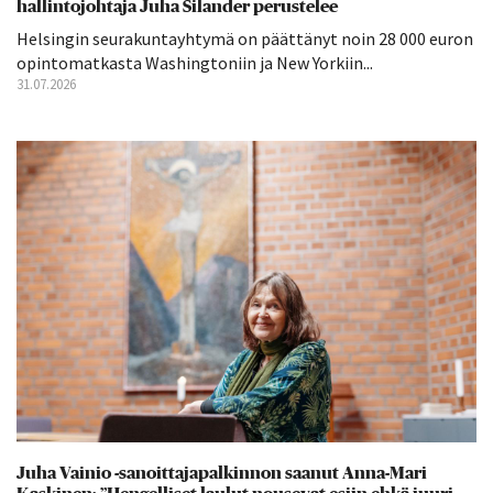
hallintojohtaja Juha Silander perustelee
Helsingin seurakuntayhtymä on päättänyt noin 28 000 euron
opintomatkasta Washingtoniin ja New Yorkiin...
31.07.2026
Juha Vainio -sanoittajapalkinnon saanut Anna-Mari