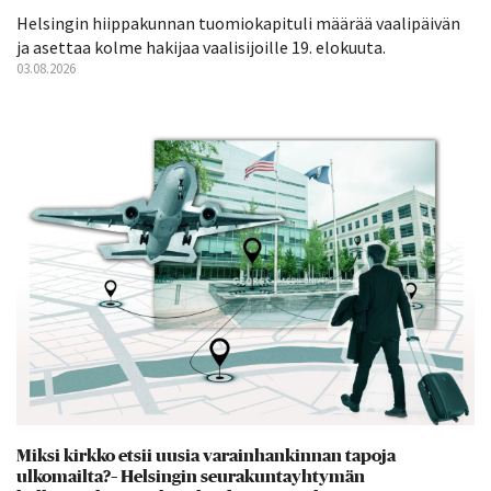
Helsingin hiippakunnan tuomiokapituli määrää vaalipäivän
ja asettaa kolme hakijaa vaalisijoille 19. elokuuta.
03.08.2026
Miksi kirkko etsii uusia varainhankinnan tapoja
ulkomailta?– Helsingin seurakuntayhtymän