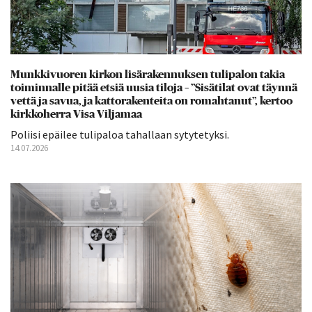
Munkkivuoren kirkon lisärakennuksen tulipalon takia
toiminnalle pitää etsiä uusia tiloja – ”Sisätilat ovat täynnä
vettä ja savua, ja kattorakenteita on romahtanut”, kertoo
kirkkoherra Visa Viljamaa
Poliisi epäilee tulipaloa tahallaan sytytetyksi.
14.07.2026