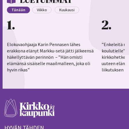
LUETUIMMAT
Tänään
Viikko
Kuukausi
1
2
Elokuvaohjaaja Karin Pennasen lähes
”Enkeleitä ma
erakkona elänyt Markku-setä jätti jälkeensä
koulutielle”–
häkellyttävän perinnön – ”Hän omisti
kirkkohetkess
elämänsä sisäiselle maailmalleen, joka oli
uuteen elämä
hyvin rikas”
liikutuksen h
HYVÄN TÄHDEN.