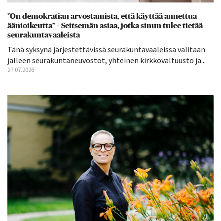
”On demokratian arvostamista, että käyttää annettua
äänioikeutta” – Seitsemän asiaa, jotka sinun tulee tietää
seurakuntavaaleista
Tänä syksynä järjestettävissä seurakuntavaaleissa valitaan
jälleen seurakuntaneuvostot, yhteinen kirkkovaltuusto ja...
27.07.2026