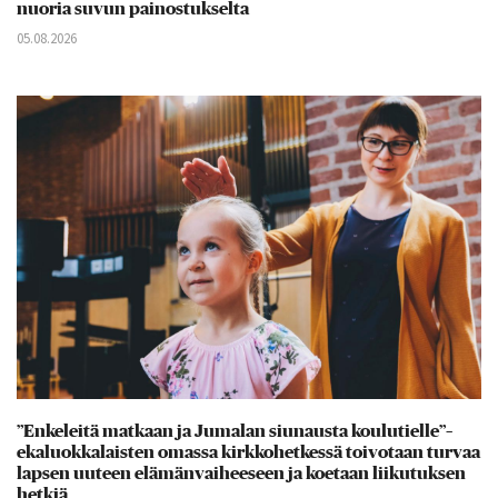
nuoria suvun painostukselta
05.08.2026
”Enkeleitä matkaan ja Jumalan siunausta koulutielle”–
ekaluokkalaisten omassa kirkkohetkessä toivotaan turvaa
lapsen uuteen elämänvaiheeseen ja koetaan liikutuksen
hetkiä