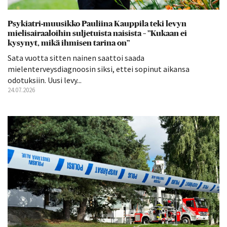
Psykiatri-muusikko Pauliina Kauppila teki levyn
mielisairaaloihin suljetuista naisista – ”Kukaan ei
kysynyt, mikä ihmisen tarina on”
Sata vuotta sitten nainen saattoi saada
mielenterveysdiagnoosin siksi, ettei sopinut aikansa
odotuksiin. Uusi levy...
24.07.2026