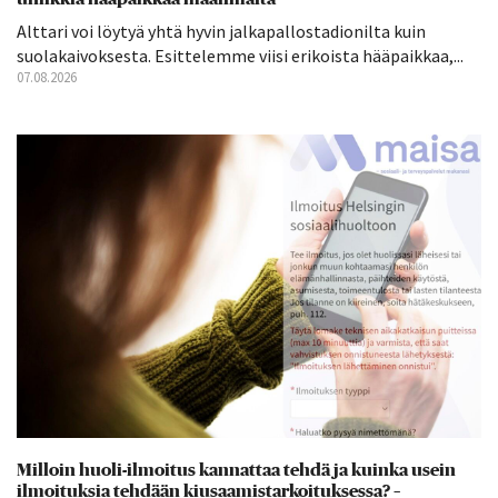
Alttari voi löytyä yhtä hyvin jalkapallostadionilta kuin
suolakaivoksesta. Esittelemme viisi erikoista hääpaikkaa,...
07.08.2026
Milloin huoli-ilmoitus kannattaa tehdä ja kuinka usein
ilmoituksia tehdään kiusaamistarkoituksessa? –