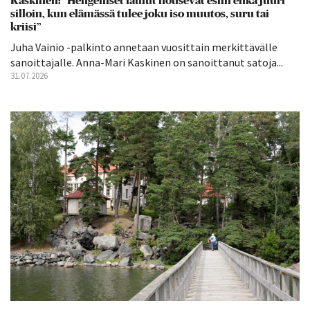
Kaskinen: ”Hengelliset laulut nousevat esiin ehkä juuri
silloin, kun elämässä tulee joku iso muutos, suru tai
kriisi”
Juha Vainio -palkinto annetaan vuosittain merkittävälle
sanoittajalle. Anna-Mari Kaskinen on sanoittanut satoja...
31.07.2026