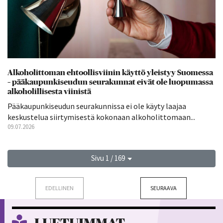
Alkoholittoman ehtoollisviinin käyttö yleistyy Suomessa
– pääkaupunkiseudun seurakunnat eivät ole luopumassa
alkoholillisesta viinistä
Pääkaupunkiseudun seurakunnissa ei ole käyty laajaa
keskustelua siirtymisestä kokonaan alkoholittomaan...
09.07.2026
Sivu 1 / 169
EDELLINEN
SEURAAVA