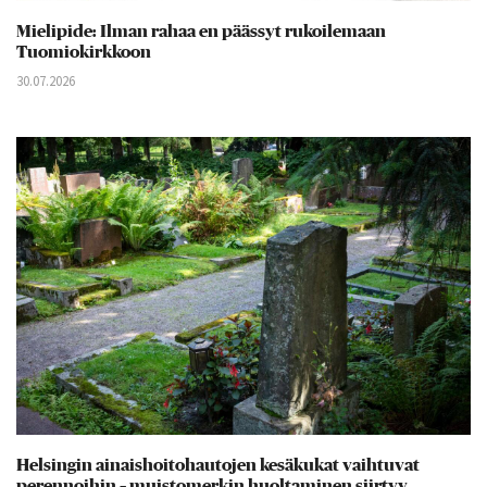
Mielipide: Ilman rahaa en päässyt rukoilemaan
Tuomiokirkkoon
30.07.2026
Helsingin ainaishoitohautojen kesäkukat vaihtuvat
perennoihin – muistomerkin huoltaminen siirtyy