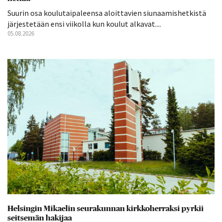
Suurin osa koulutaipaleensa aloittavien siunaamishetkistä
järjestetään ensi viikolla kun koulut alkavat....
05.08.2026
Helsingin Mikaelin seurakunnan kirkkoherraksi pyrkii
seitsemän hakijaa