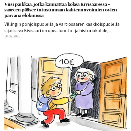
Viisi paikkaa, jotka kannattaa kokea Kivisaaressa –
saareen pääsee tutustumaan kahtena avoimien ovien
päivänä elokuussa
Villingin pohjoispuolella ja Vartiosaaren kaakkoispuolella
sijaitseva Kivisaari on upea luonto- ja historiakohde,...
30.07.2026