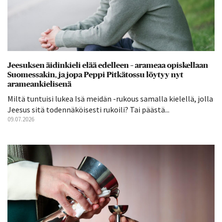
Jeesuksen äidinkieli elää edelleen – arameaa opiskellaan
Suomessakin, ja jopa Peppi Pitkätossu löytyy nyt
arameankielisenä
Miltä tuntuisi lukea Isä meidän -rukous samalla kielellä, jolla
Jeesus sitä todennäköisesti rukoili? Tai päästä...
09.07.2026