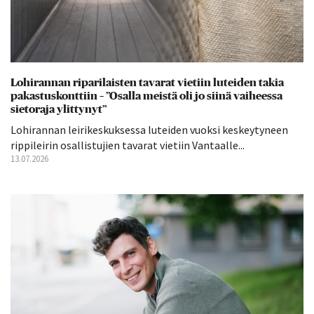
Lohirannan riparilaisten tavarat vietiin luteiden takia
pakastuskonttiin – ”Osalla meistä oli jo siinä vaiheessa
sietoraja ylittynyt”
Lohirannan leirikeskuksessa luteiden vuoksi keskeytyneen
rippileirin osallistujien tavarat vietiin Vantaalle...
13.07.2026