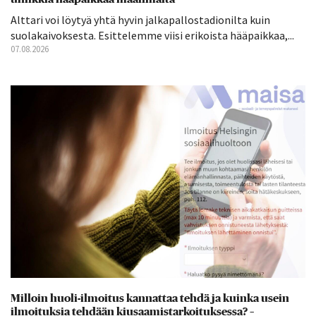
Alttari voi löytyä yhtä hyvin jalkapallostadionilta kuin
suolakaivoksesta. Esittelemme viisi erikoista hääpaikkaa,...
07.08.2026
Milloin huoli-ilmoitus kannattaa tehdä ja kuinka usein
ilmoituksia tehdään kiusaamistarkoituksessa? –