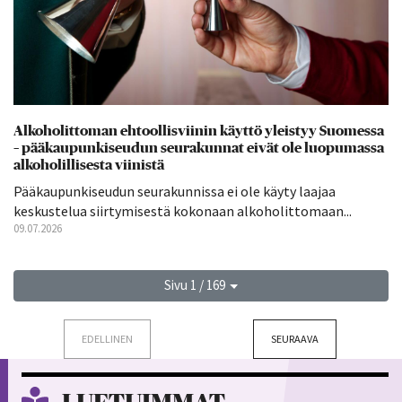
Alkoholittoman ehtoollisviinin käyttö yleistyy Suomessa
– pääkaupunkiseudun seurakunnat eivät ole luopumassa
alkoholillisesta viinistä
Pääkaupunkiseudun seurakunnissa ei ole käyty laajaa
keskustelua siirtymisestä kokonaan alkoholittomaan...
09.07.2026
Sivu 1 / 169
EDELLINEN
SEURAAVA