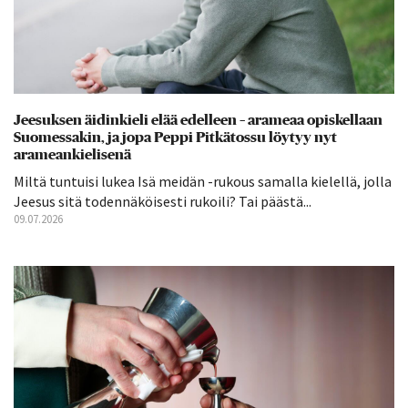
Jeesuksen äidinkieli elää edelleen – arameaa opiskellaan
Suomessakin, ja jopa Peppi Pitkätossu löytyy nyt
arameankielisenä
Miltä tuntuisi lukea Isä meidän -rukous samalla kielellä, jolla
Jeesus sitä todennäköisesti rukoili? Tai päästä...
09.07.2026