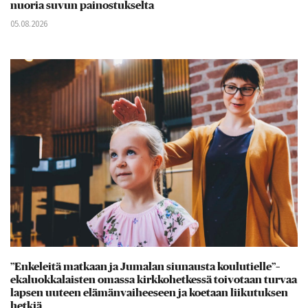
nuoria suvun painostukselta
05.08.2026
”Enkeleitä matkaan ja Jumalan siunausta koulutielle”–
ekaluokkalaisten omassa kirkkohetkessä toivotaan turvaa
lapsen uuteen elämänvaiheeseen ja koetaan liikutuksen
hetkiä