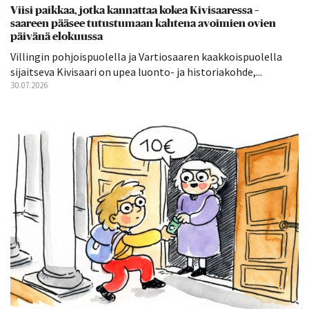
Viisi paikkaa, jotka kannattaa kokea Kivisaaressa –
saareen pääsee tutustumaan kahtena avoimien ovien
päivänä elokuussa
Villingin pohjoispuolella ja Vartiosaaren kaakkoispuolella
sijaitseva Kivisaari on upea luonto- ja historiakohde,...
30.07.2026