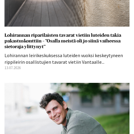
Lohirannan riparilaisten tavarat vietiin luteiden takia
pakastuskonttiin – ”Osalla meistä oli jo siinä vaiheessa
sietoraja ylittynyt”
Lohirannan leirikeskuksessa luteiden vuoksi keskeytyneen
rippileirin osallistujien tavarat vietiin Vantaalle...
13.07.2026