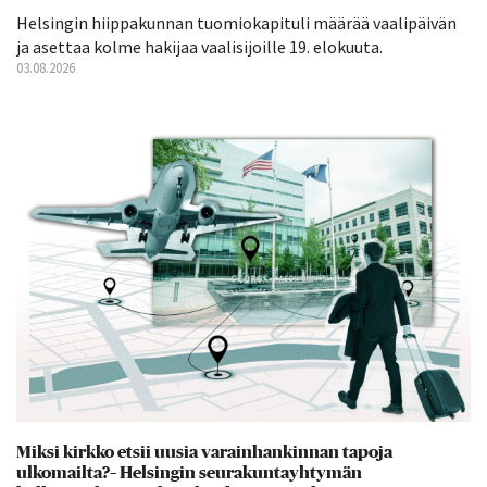
Helsingin hiippakunnan tuomiokapituli määrää vaalipäivän
ja asettaa kolme hakijaa vaalisijoille 19. elokuuta.
03.08.2026
Miksi kirkko etsii uusia varainhankinnan tapoja
ulkomailta?– Helsingin seurakuntayhtymän