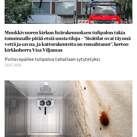
Munkkivuoren kirkon lisärakennuksen tulipalon takia
toiminnalle pitää etsiä uusia tiloja – ”Sisätilat ovat täynnä
vettä ja savua, ja kattorakenteita on romahtanut”, kertoo
kirkkoherra Visa Viljamaa
Poliisi epäilee tulipaloa tahallaan sytytetyksi.
14.07.2026