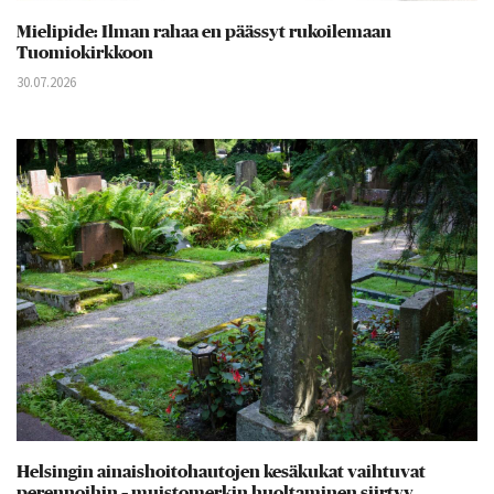
Mielipide: Ilman rahaa en päässyt rukoilemaan
Tuomiokirkkoon
30.07.2026
Helsingin ainaishoitohautojen kesäkukat vaihtuvat
perennoihin – muistomerkin huoltaminen siirtyy