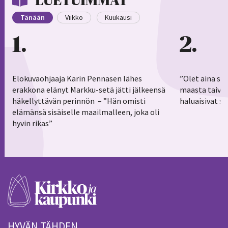
LUETUIMMAT
Tänään
Viikko
Kuukausi
1
2
Elokuvaohjaaja Karin Pennasen lähes
”Olet aina sy
erakkona elänyt Markku-setä jätti jälkeensä
maasta taivaa
häkellyttävän perinnön – ”Hän omisti
haluaisivat s
elämänsä sisäiselle maailmalleen, joka oli
hyvin rikas”
HYVÄN TÄHDEN.