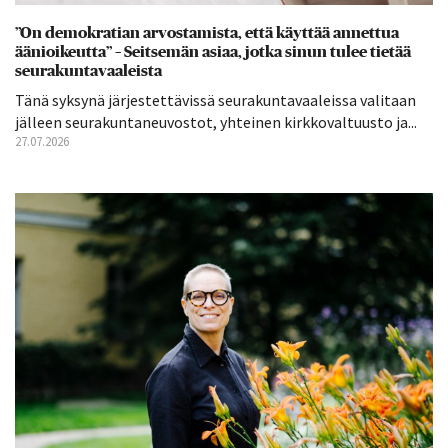
”On demokratian arvostamista, että käyttää annettua
äänioikeutta” – Seitsemän asiaa, jotka sinun tulee tietää
seurakuntavaaleista
Tänä syksynä järjestettävissä seurakuntavaaleissa valitaan
jälleen seurakuntaneuvostot, yhteinen kirkkovaltuusto ja...
27.07.2026