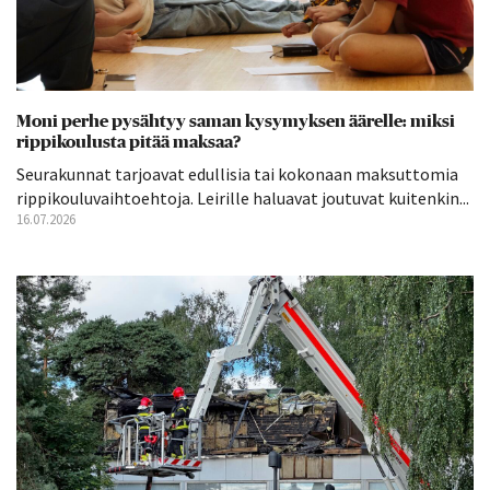
Moni perhe pysähtyy saman kysymyksen äärelle: miksi
rippikoulusta pitää maksaa?
Seurakunnat tarjoavat edullisia tai kokonaan maksuttomia
rippikouluvaihtoehtoja. Leirille haluavat joutuvat kuitenkin...
16.07.2026