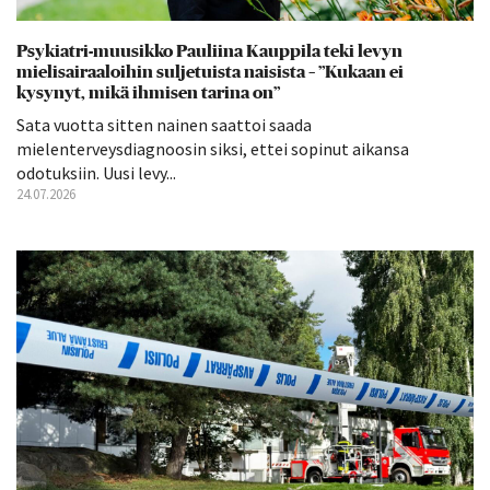
Psykiatri-muusikko Pauliina Kauppila teki levyn
mielisairaaloihin suljetuista naisista – ”Kukaan ei
kysynyt, mikä ihmisen tarina on”
Sata vuotta sitten nainen saattoi saada
mielenterveysdiagnoosin siksi, ettei sopinut aikansa
odotuksiin. Uusi levy...
24.07.2026