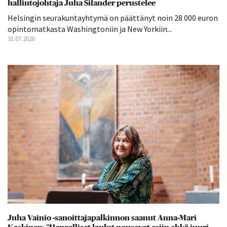
hallintojohtaja Juha Silander perustelee
Helsingin seurakuntayhtymä on päättänyt noin 28 000 euron
opintomatkasta Washingtoniin ja New Yorkiin...
31.07.2026
Juha Vainio -sanoittajapalkinnon saanut Anna-Mari