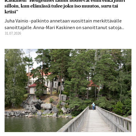
Kaskinen: ”Hengelliset laulut nousevat esiin ehkä juuri
silloin, kun elämässä tulee joku iso muutos, suru tai
kriisi”
Juha Vainio -palkinto annetaan vuosittain merkittävälle
sanoittajalle. Anna-Mari Kaskinen on sanoittanut satoja...
31.07.2026