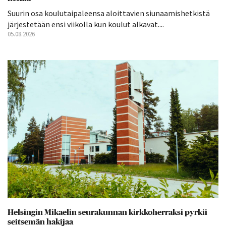
Suurin osa koulutaipaleensa aloittavien siunaamishetkistä
järjestetään ensi viikolla kun koulut alkavat....
05.08.2026
Helsingin Mikaelin seurakunnan kirkkoherraksi pyrkii
seitsemän hakijaa