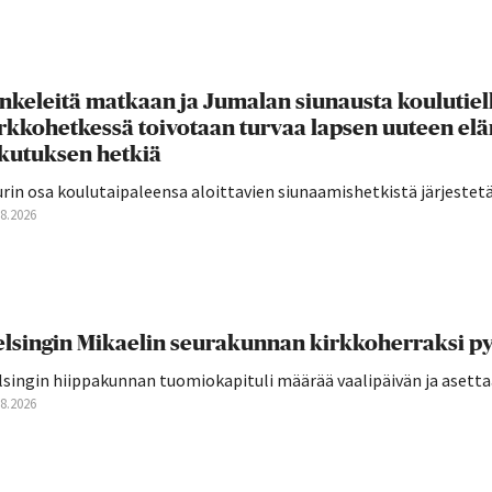
nkeleitä matkaan ja Jumalan siunausta koulutie
rkkohetkessä toivotaan turvaa lapsen uuteen el
ikutuksen hetkiä
rin osa koulutaipaleensa aloittavien siunaamishetkistä järjestetään
08.2026
lsingin Mikaelin seurakunnan kirkkoherraksi py
singin hiippakunnan tuomiokapituli määrää vaalipäivän ja asettaa 
08.2026