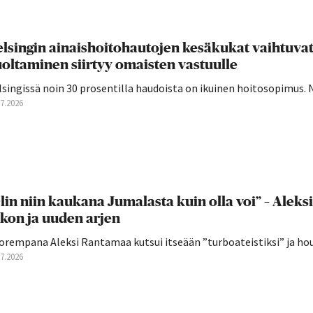
lsingin ainaishoitohautojen kesäkukat vaihtuva
oltaminen siirtyy omaisten vastuulle
singissä noin 30 prosentilla haudoista on ikuinen hoitosopimus. 
07.2026
lin niin kaukana Jumalasta kuin olla voi” – Aleks
kon ja uuden arjen
orempana Aleksi Rantamaa kutsui itseään ”turboateistiksi” ja hou
07.2026