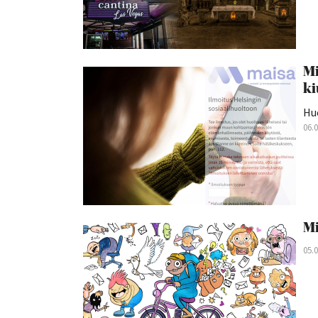
Mi
ki
Hu
06.
Mi
05.