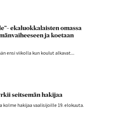
lle”– ekaluokkalaisten omassa
ämänvaiheeseen ja koetaan
 ensi viikolla kun koulut alkavat....
rkii seitsemän hakijaa
kolme hakijaa vaalisijoille 19. elokuuta.