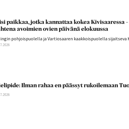
isi paikkaa, jotka kannattaa kokea Kivisaaressa
htena avoimien ovien päivänä elokuussa
lingin pohjoispuolella ja Vartiosaaren kaakkoispuolella sijaitseva K
07.2026
elipide: Ilman rahaa en päässyt rukoilemaan T
07.2026