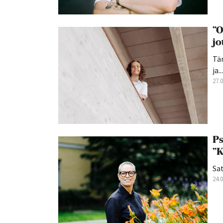
”O
jo
Tän
ja...
27.
Ps
”K
Sat
24.