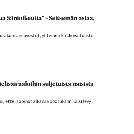
a äänioikeutta” – Seitsemän asiaa,
seurakuntaneuvostot, yhteinen kirkkovaltuusto
lisairaaloihin suljetuista naisista –
 ettei sopinut aikansa odotuksiin. Uusi levy...