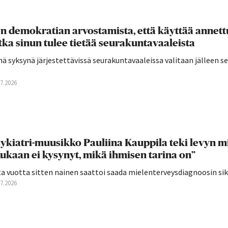
n demokratian arvostamista, että käyttää annettu
tka sinun tulee tietää seurakuntavaaleista
ä syksynä järjestettävissä seurakuntavaaleissa valitaan jälleen 
07.2026
ykiatri-muusikko Pauliina Kauppila teki levyn mie
ukaan ei kysynyt, mikä ihmisen tarina on”
a vuotta sitten nainen saattoi saada mielenterveysdiagnoosin siksi,
07.2026