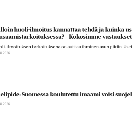
lloin huoli-ilmoitus kannattaa tehdä ja kuinka u
usaamistarkoituksessa? – Kokosimme vastaukset
oli-ilmoituksen tarkoituksena on auttaa ihminen avun piiriin. U
08.2026
elipide: Suomessa koulutettu imaami voisi suoje
08.2026