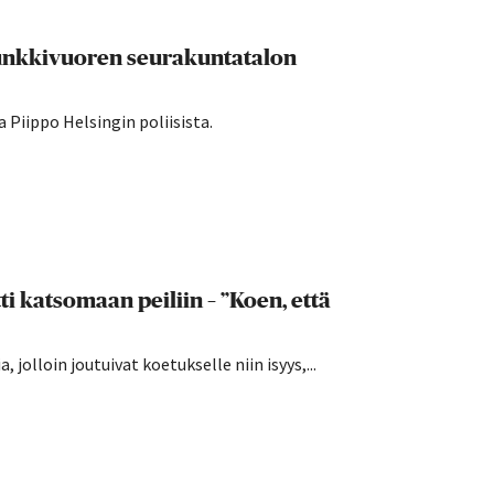
Munkkivuoren seurakuntatalon
 Piippo Helsingin poliisista.
i katsomaan peiliin – ”Koen, että
 jolloin joutuivat koetukselle niin isyys,...