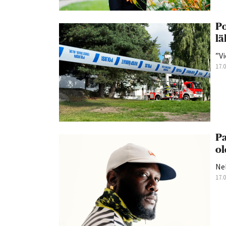
Po
lä
”Vi
17.
Pa
ol
Nel
17.