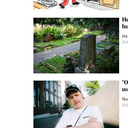
He
hu
Hel
29.
”O
us
Nu
29.