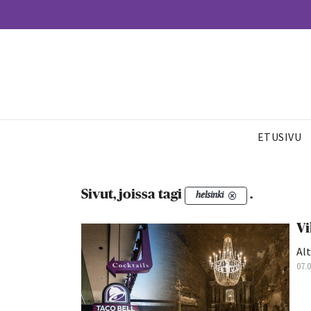
ETUSIVU
Sivut, joissa tagi
.
helsinki
Vi
Alt
07.