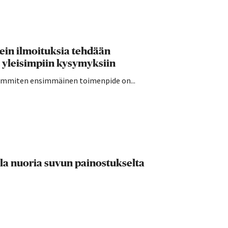
sein ilmoituksia tehdään
 yleisimpiin kysymyksiin
seimmiten ensimmäinen toimenpide on...
lla nuoria suvun painostukselta