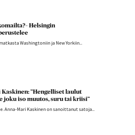
komailta?– Helsingin
perustelee
atkasta Washingtoniin ja New Yorkiin...
Kaskinen: ”Hengelliset laulut
 joku iso muutos, suru tai kriisi”
e. Anna-Mari Kaskinen on sanoittanut satoja...