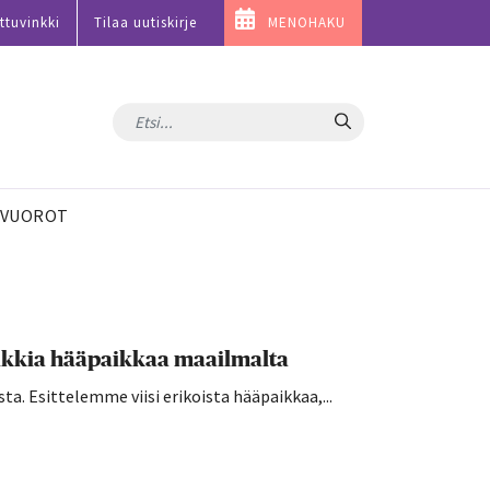
ttuvinkki
Tilaa uutiskirje
MENOHAKU
Hae
VUOROT
uniikkia hääpaikkaa maailmalta
sta. Esittelemme viisi erikoista hääpaikkaa,...