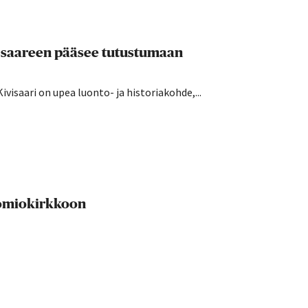
 – saareen pääsee tutustumaan
ivisaari on upea luonto- ja historiakohde,...
uomiokirkkoon