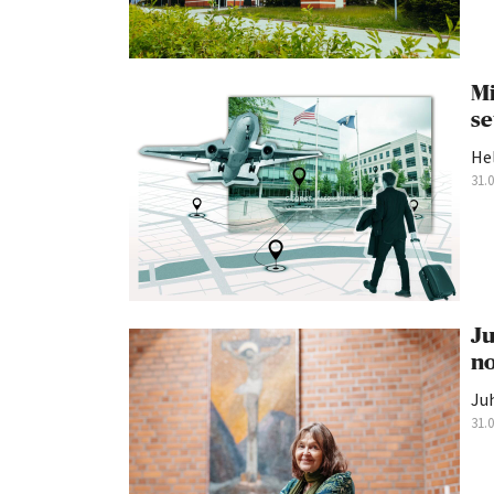
Mi
se
He
31.
Ju
no
Juh
31.