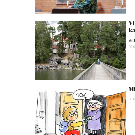
Vi
ka
Vil
30.
Mi
30.