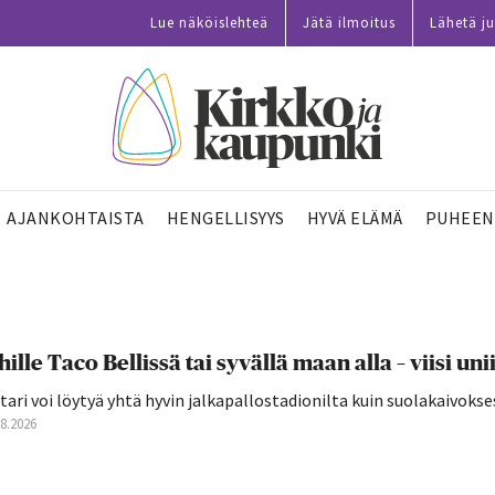
Lue näköislehteä
Jätä ilmoitus
Lähetä ju
AJANKOHTAISTA
HENGELLISYYS
HYVÄ ELÄMÄ
PUHEEN
hille Taco Bellissä tai syvällä maan alla – viisi 
tari voi löytyä yhtä hyvin jalkapallostadionilta kuin suolakaivokse
08.2026