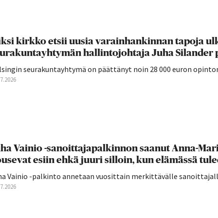
ksi kirkko etsii uusia varainhankinnan tapoja ul
urakuntayhtymän hallintojohtaja Juha Silander 
lsingin seurakuntayhtymä on päättänyt noin 28 000 euron opintom
07.2026
ha Vainio -sanoittajapalkinnon saanut Anna-Mari 
usevat esiin ehkä juuri silloin, kun elämässä tulee
a Vainio -palkinto annetaan vuosittain merkittävälle sanoittajall
07.2026