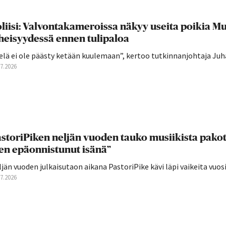
liisi: Valvontakameroissa näkyy useita poikia 
heisyydessä ennen tulipaloa
elä ei ole päästy ketään kuulemaan”, kertoo tutkinnanjohtaja Juha
07.2026
storiPiken neljän vuoden tauko musiikista pakott
en epäonnistunut isänä”
jän vuoden julkaisutaon aikana PastoriPike kävi läpi vaikeita vuosia,
07.2026