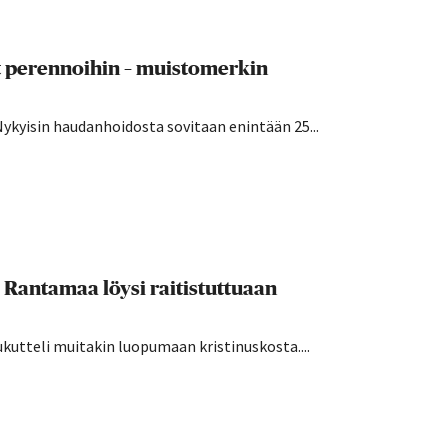
t perennoihin – muistomerkin
Nykyisin haudanhoidosta sovitaan enintään 25...
i Rantamaa löysi raitistuttuaan
kutteli muitakin luopumaan kristinuskosta....