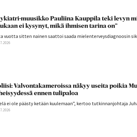
ykiatri-muusikko Pauliina Kauppila teki levyn mie
ukaan ei kysynyt, mikä ihmisen tarina on”
a vuotta sitten nainen saattoi saada mielenterveysdiagnoosin siksi,
07.2026
liisi: Valvontakameroissa näkyy useita poikia 
heisyydessä ennen tulipaloa
elä ei ole päästy ketään kuulemaan”, kertoo tutkinnanjohtaja Juha
07.2026