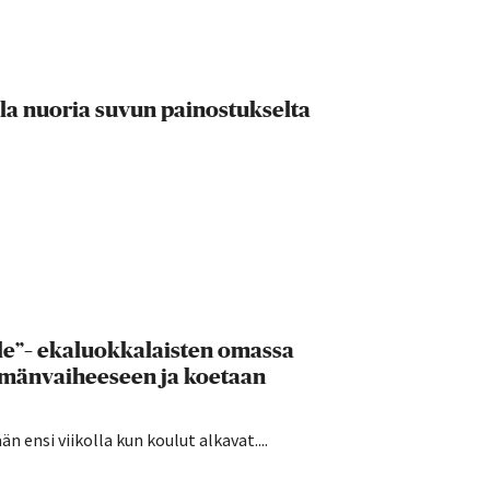
lla nuoria suvun painostukselta
lle”– ekaluokkalaisten omassa
ämänvaiheeseen ja koetaan
 ensi viikolla kun koulut alkavat....