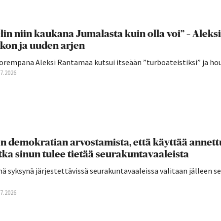
lin niin kaukana Jumalasta kuin olla voi” – Aleks
kon ja uuden arjen
orempana Aleksi Rantamaa kutsui itseään ”turboateistiksi” ja hou
07.2026
n demokratian arvostamista, että käyttää annettu
tka sinun tulee tietää seurakuntavaaleista
ä syksynä järjestettävissä seurakuntavaaleissa valitaan jälleen 
07.2026