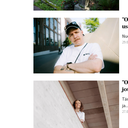
”O
us
Nu
29.
”O
jo
Tän
ja...
27.