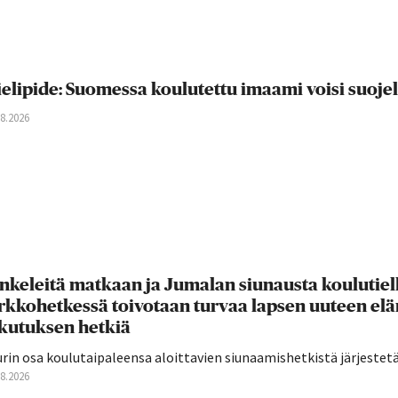
elipide: Suomessa koulutettu imaami voisi suoje
08.2026
nkeleitä matkaan ja Jumalan siunausta koulutie
rkkohetkessä toivotaan turvaa lapsen uuteen el
ikutuksen hetkiä
rin osa koulutaipaleensa aloittavien siunaamishetkistä järjestetään
08.2026