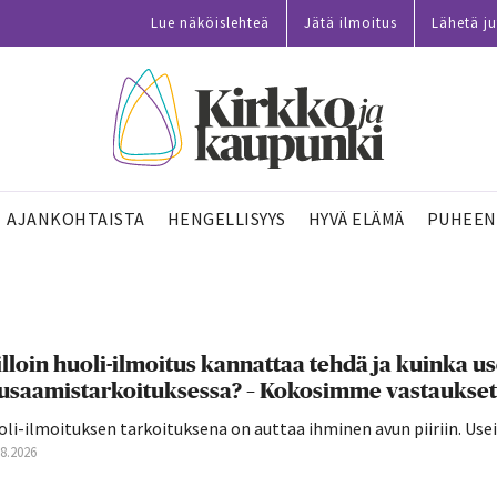
Lue näköislehteä
Jätä ilmoitus
Lähetä ju
AJANKOHTAISTA
HENGELLISYYS
HYVÄ ELÄMÄ
PUHEEN
lloin huoli-ilmoitus kannattaa tehdä ja kuinka u
usaamistarkoituksessa? – Kokosimme vastaukset
oli-ilmoituksen tarkoituksena on auttaa ihminen avun piiriin. U
08.2026