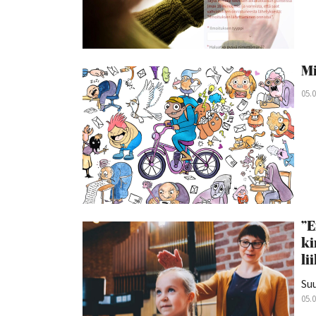
Mi
05.
”E
ki
li
Suu
05.