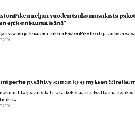
storiPiken neljän vuoden tauko musiikista pakott
en epäonnistunut isänä”
jän vuoden julkaisutaon aikana PastoriPike kävi läpi vaikeita vuosia,
07.2026
ni perhe pysähtyy saman kysymyksen äärelle: mi
rakunnat tarjoavat edullisia tai kokonaan maksuttomia rippikoulu
tenkin...
07.2026