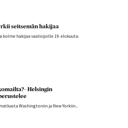
rkii seitsemän hakijaa
kolme hakijaa vaalisijoille 19. elokuuta.
komailta?– Helsingin
perustelee
atkasta Washingtoniin ja New Yorkiin...