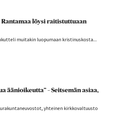
i Rantamaa löysi raitistuttuaan
kutteli muitakin luopumaan kristinuskosta....
a äänioikeutta” – Seitsemän asiaa,
seurakuntaneuvostot, yhteinen kirkkovaltuusto