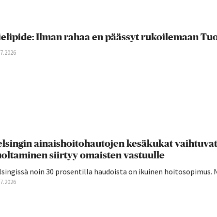
elipide: Ilman rahaa en päässyt rukoilemaan T
07.2026
lsingin ainaishoitohautojen kesäkukat vaihtuva
oltaminen siirtyy omaisten vastuulle
singissä noin 30 prosentilla haudoista on ikuinen hoitosopimus. 
07.2026