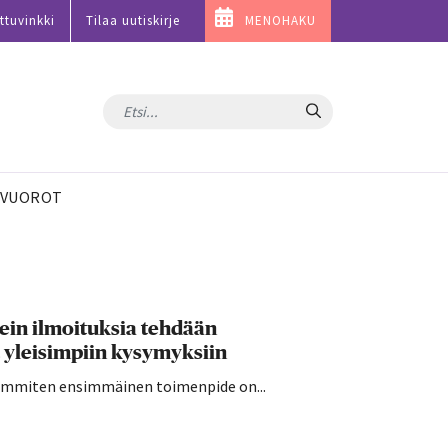
ttuvinkki
Tilaa uutiskirje
MENOHAKU
Hae
VUOROT
sein ilmoituksia tehdään
 yleisimpiin kysymyksiin
seimmiten ensimmäinen toimenpide on...