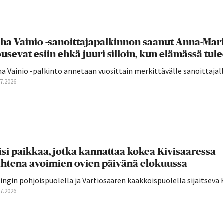
ha Vainio -sanoittajapalkinnon saanut Anna-Mari 
usevat esiin ehkä juuri silloin, kun elämässä tulee
a Vainio -palkinto annetaan vuosittain merkittävälle sanoittajall
07.2026
isi paikkaa, jotka kannattaa kokea Kivisaaressa
htena avoimien ovien päivänä elokuussa
lingin pohjoispuolella ja Vartiosaaren kaakkoispuolella sijaitseva K
07.2026