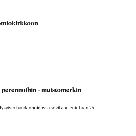
uomiokirkkoon
t perennoihin – muistomerkin
Nykyisin haudanhoidosta sovitaan enintään 25...