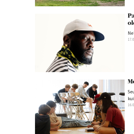
Pa
ol
Nel
17.
Mo
Seu
kui
16.