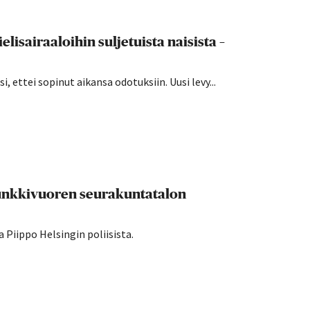
lisairaaloihin suljetuista naisista –
 ettei sopinut aikansa odotuksiin. Uusi levy...
Munkkivuoren seurakuntatalon
 Piippo Helsingin poliisista.