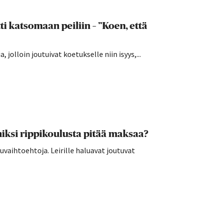
i katsomaan peiliin – ”Koen, että
 jolloin joutuivat koetukselle niin isyys,...
ksi rippikoulusta pitää maksaa?
vaihtoehtoja. Leirille haluavat joutuvat