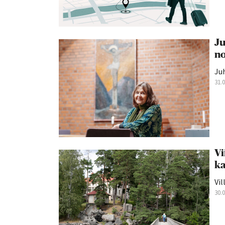
Ju
no
Juh
31.
Vi
ka
Vil
30.