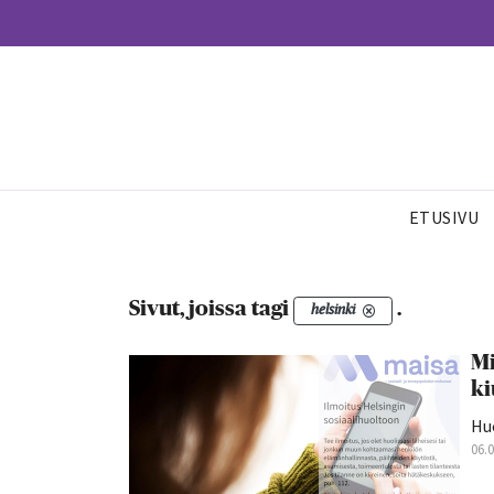
ETUSIVU
Sivut, joissa tagi
.
helsinki
Mi
ki
Hu
06.