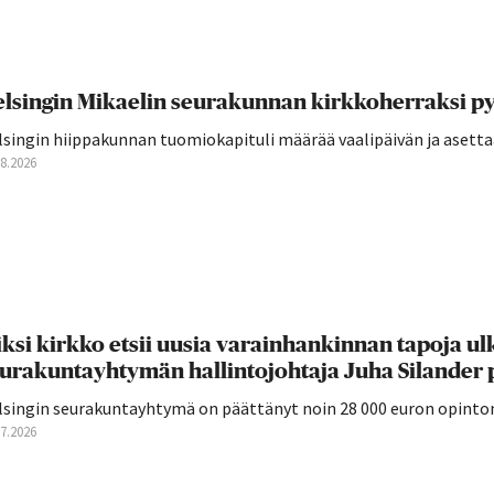
lsingin Mikaelin seurakunnan kirkkoherraksi py
singin hiippakunnan tuomiokapituli määrää vaalipäivän ja asettaa 
08.2026
ksi kirkko etsii uusia varainhankinnan tapoja ul
urakuntayhtymän hallintojohtaja Juha Silander 
lsingin seurakuntayhtymä on päättänyt noin 28 000 euron opintom
07.2026