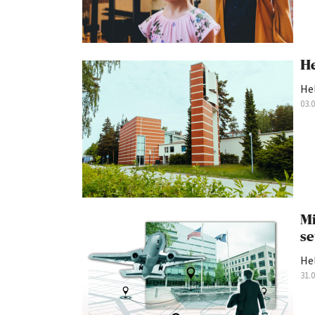
He
Hel
03.
Mi
se
He
31.