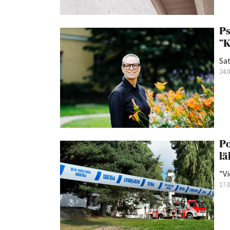
Ps
”K
Sat
24.
Po
lä
”Vi
17.