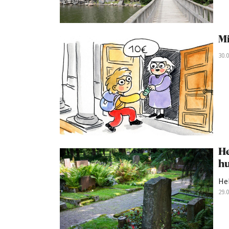
Mi
30.
He
hu
Hel
29.