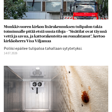
Munkkivuoren kirkon lisärakennuksen tulipalon takia
toiminnalle pitää etsiä uusia tiloja – ”Sisätilat ovat täynnä
vettä ja savua, ja kattorakenteita on romahtanut”, kertoo
kirkkoherra Visa Viljamaa
Poliisi epäilee tulipaloa tahallaan sytytetyksi.
14.07.2026