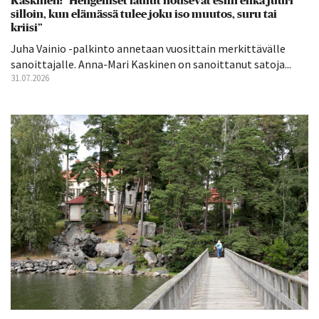
Kaskinen: ”Hengelliset laulut nousevat esiin ehkä juuri
silloin, kun elämässä tulee joku iso muutos, suru tai
kriisi”
Juha Vainio -palkinto annetaan vuosittain merkittävälle
sanoittajalle. Anna-Mari Kaskinen on sanoittanut satoja...
31.07.2026