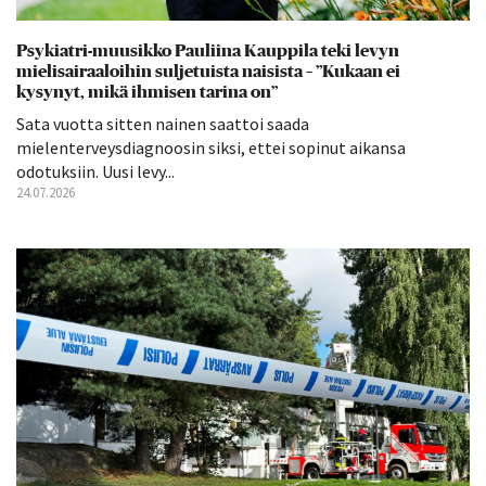
Psykiatri-muusikko Pauliina Kauppila teki levyn
mielisairaaloihin suljetuista naisista – ”Kukaan ei
kysynyt, mikä ihmisen tarina on”
Sata vuotta sitten nainen saattoi saada
mielenterveysdiagnoosin siksi, ettei sopinut aikansa
odotuksiin. Uusi levy...
24.07.2026