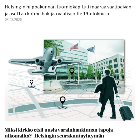
Helsingin hiippakunnan tuomiokapituli määrää vaalipäivän
ja asettaa kolme hakijaa vaalisijoille 19. elokuuta.
03.08.2026
Miksi kirkko etsii uusia varainhankinnan tapoja
ulkomailta?– Helsingin seurakuntayhtymän