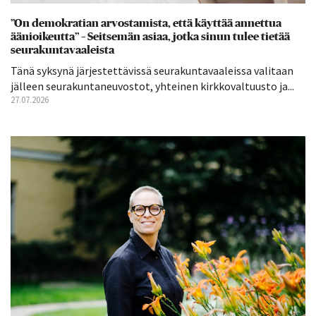
”On demokratian arvostamista, että käyttää annettua
äänioikeutta” – Seitsemän asiaa, jotka sinun tulee tietää
seurakuntavaaleista
Tänä syksynä järjestettävissä seurakuntavaaleissa valitaan
jälleen seurakuntaneuvostot, yhteinen kirkkovaltuusto ja...
27.07.2026