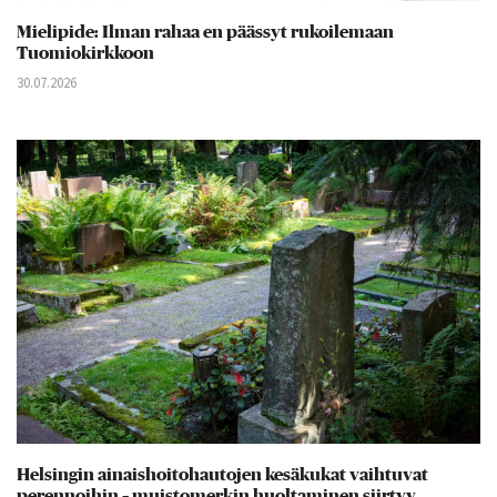
Mielipide: Ilman rahaa en päässyt rukoilemaan
Tuomiokirkkoon
30.07.2026
Helsingin ainaishoitohautojen kesäkukat vaihtuvat
perennoihin – muistomerkin huoltaminen siirtyy