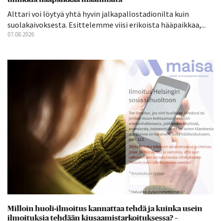
Alttari voi löytyä yhtä hyvin jalkapallostadionilta kuin
suolakaivoksesta. Esittelemme viisi erikoista hääpaikkaa,...
07.08.2026
Milloin huoli-ilmoitus kannattaa tehdä ja kuinka usein
ilmoituksia tehdään kiusaamistarkoituksessa? –