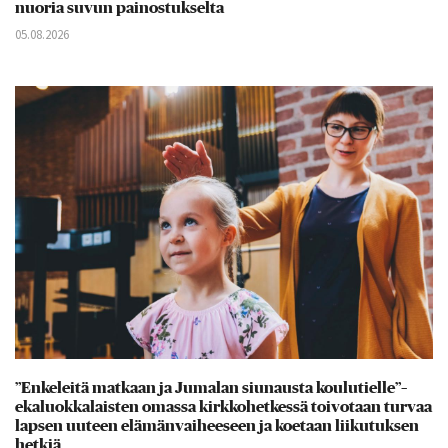
nuoria suvun painostukselta
05.08.2026
”Enkeleitä matkaan ja Jumalan siunausta koulutielle”–
ekaluokkalaisten omassa kirkkohetkessä toivotaan turvaa
lapsen uuteen elämänvaiheeseen ja koetaan liikutuksen
hetkiä