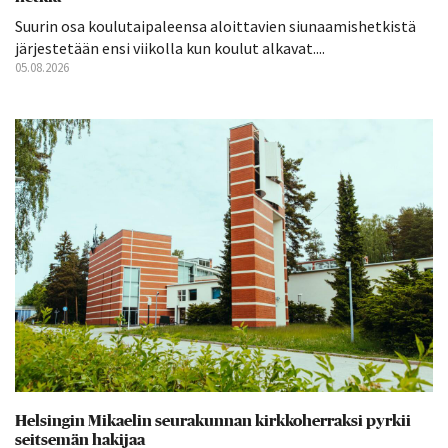
Suurin osa koulutaipaleensa aloittavien siunaamishetkistä
järjestetään ensi viikolla kun koulut alkavat....
05.08.2026
Helsingin Mikaelin seurakunnan kirkkoherraksi pyrkii
seitsemän hakijaa