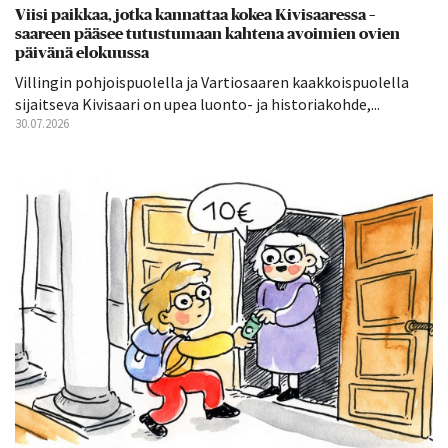
Viisi paikkaa, jotka kannattaa kokea Kivisaaressa –
saareen pääsee tutustumaan kahtena avoimien ovien
päivänä elokuussa
Villingin pohjoispuolella ja Vartiosaaren kaakkoispuolella
sijaitseva Kivisaari on upea luonto- ja historiakohde,...
30.07.2026