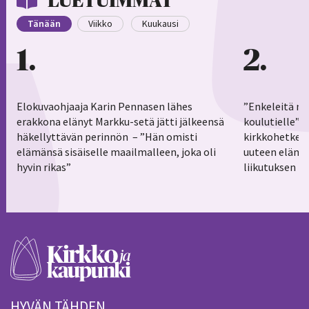
LUETUIMMAT
Tänään
Viikko
Kuukausi
1
2
Elokuvaohjaaja Karin Pennasen lähes
”Enkeleitä ma
erakkona elänyt Markku-setä jätti jälkeensä
koulutielle”–
häkellyttävän perinnön – ”Hän omisti
kirkkohetkess
elämänsä sisäiselle maailmalleen, joka oli
uuteen elämä
hyvin rikas”
liikutuksen h
HYVÄN TÄHDEN.