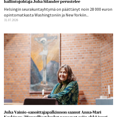
hallintojohtaja Juha Silander perustelee
Helsingin seurakuntayhtymä on päättänyt noin 28 000 euron
opintomatkasta Washingtoniin ja New Yorkiin...
31.07.2026
Juha Vainio -sanoittajapalkinnon saanut Anna-Mari