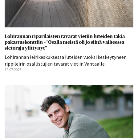
Lohirannan riparilaisten tavarat vietiin luteiden takia
pakastuskonttiin – ”Osalla meistä oli jo siinä vaiheessa
sietoraja ylittynyt”
Lohirannan leirikeskuksessa luteiden vuoksi keskeytyneen
rippileirin osallistujien tavarat vietiin Vantaalle...
13.07.2026