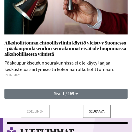
Alkoholittoman ehtoollisviinin käyttö yleistyy Suomessa
– pääkaupunkiseudun seurakunnat eivät ole luopumassa
alkoholillisesta viinistä
Pääkaupunkiseudun seurakunnissa ei ole käyty laajaa
keskustelua siirtymisestä kokonaan alkoholittomaan...
09.07.2026
Sivu 1 / 169
EDELLINEN
SEURAAVA