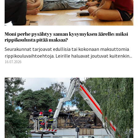
Moni perhe pysähtyy saman kysymyksen äärelle: miksi
rippikoulusta pitää maksaa?
Seurakunnat tarjoavat edullisia tai kokonaan maksuttomia
rippikouluvaihtoehtoja. Leirille haluavat joutuvat kuitenkin...
16.07.2026