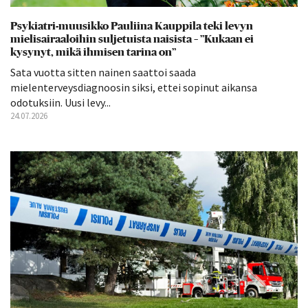
Psykiatri-muusikko Pauliina Kauppila teki levyn
mielisairaaloihin suljetuista naisista – ”Kukaan ei
kysynyt, mikä ihmisen tarina on”
Sata vuotta sitten nainen saattoi saada
mielenterveysdiagnoosin siksi, ettei sopinut aikansa
odotuksiin. Uusi levy...
24.07.2026