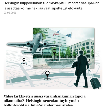
Helsingin hiippakunnan tuomiokapituli määrää vaalipäivän
ja asettaa kolme hakijaa vaalisijoille 19. elokuuta.
03.08.2026
Miksi kirkko etsii uusia varainhankinnan tapoja
ulkomailta?– Helsingin seurakuntayhtymän
hallintojohtaja Juha Silander perustelee