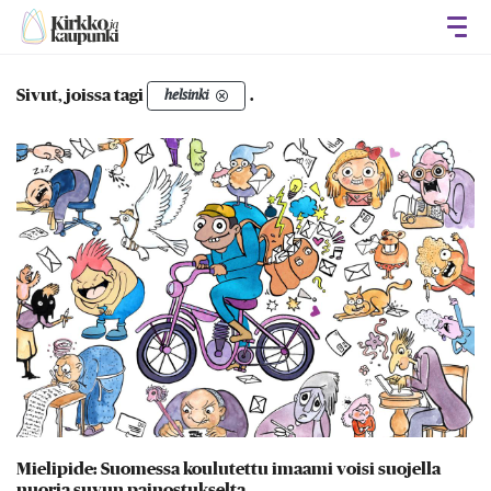
Avaa
Sivut, joissa tagi
.
helsinki
Mielipide: Suomessa koulutettu imaami voisi suojella
nuoria suvun painostukselta