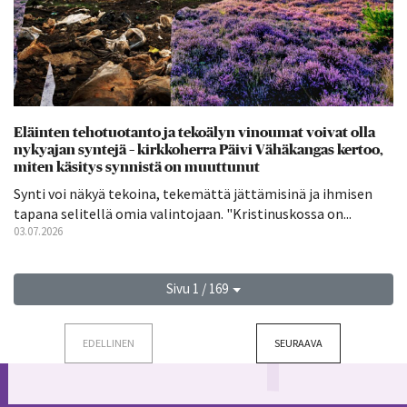
Eläinten tehotuotanto ja tekoälyn vinoumat voivat olla
nykyajan syntejä – kirkkoherra Päivi Vähäkangas kertoo,
miten käsitys synnistä on muuttunut
Synti voi näkyä tekoina, tekemättä jättämisinä ja ihmisen
tapana selitellä omia valintojaan. "Kristinuskossa on...
03.07.2026
Sivu 1 / 169
EDELLINEN
SEURAAVA