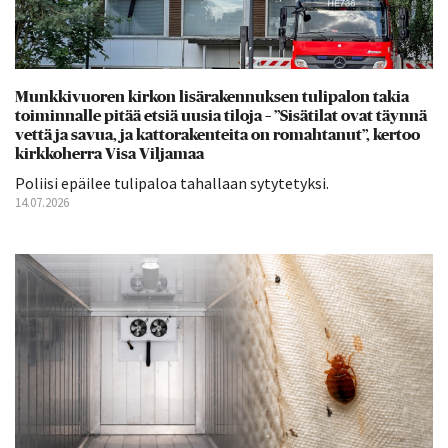
Munkkivuoren kirkon lisärakennuksen tulipalon takia
toiminnalle pitää etsiä uusia tiloja – ”Sisätilat ovat täynnä
vettä ja savua, ja kattorakenteita on romahtanut”, kertoo
kirkkoherra Visa Viljamaa
Poliisi epäilee tulipaloa tahallaan sytytetyksi.
14.07.2026