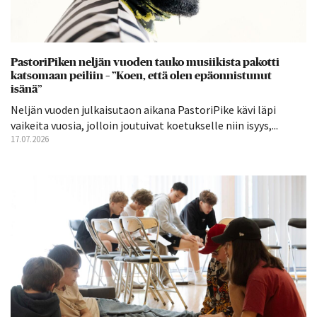
PastoriPiken neljän vuoden tauko musiikista pakotti
katsomaan peiliin – ”Koen, että olen epäonnistunut
isänä”
Neljän vuoden julkaisutaon aikana PastoriPike kävi läpi
vaikeita vuosia, jolloin joutuivat koetukselle niin isyys,...
17.07.2026