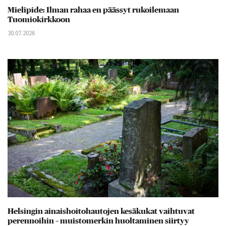
Mielipide: Ilman rahaa en päässyt rukoilemaan
Tuomiokirkkoon
30.07.2026
Helsingin ainaishoitohautojen kesäkukat vaihtuvat
perennoihin – muistomerkin huoltaminen siirtyy