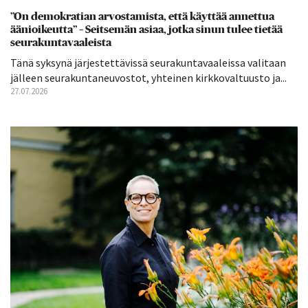
”On demokratian arvostamista, että käyttää annettua
äänioikeutta” – Seitsemän asiaa, jotka sinun tulee tietää
seurakuntavaaleista
Tänä syksynä järjestettävissä seurakuntavaaleissa valitaan
jälleen seurakuntaneuvostot, yhteinen kirkkovaltuusto ja...
27.07.2026