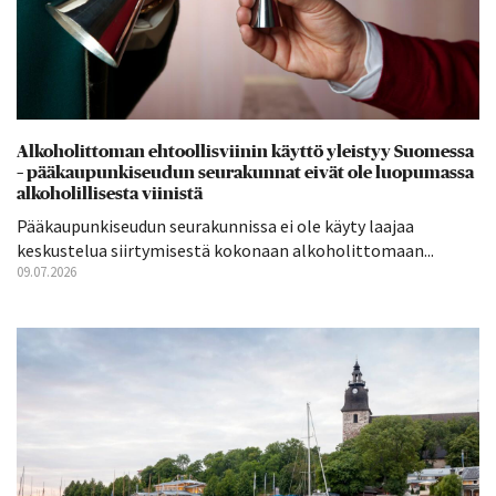
Alkoholittoman ehtoollisviinin käyttö yleistyy Suomessa
– pääkaupunkiseudun seurakunnat eivät ole luopumassa
alkoholillisesta viinistä
Pääkaupunkiseudun seurakunnissa ei ole käyty laajaa
keskustelua siirtymisestä kokonaan alkoholittomaan...
09.07.2026