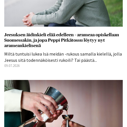
Jeesuksen äidinkieli elää edelleen – arameaa opiskellaan
Suomessakin, ja jopa Peppi Pitkätossu löytyy nyt
arameankielisenä
Miltä tuntuisi lukea Isä meidän -rukous samalla kielellä, jolla
Jeesus sitä todennäköisesti rukoili? Tai päästä...
09.07.2026