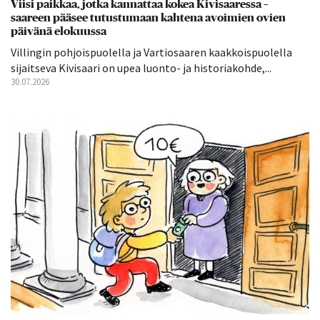
Viisi paikkaa, jotka kannattaa kokea Kivisaaressa –
saareen pääsee tutustumaan kahtena avoimien ovien
päivänä elokuussa
Villingin pohjoispuolella ja Vartiosaaren kaakkoispuolella
sijaitseva Kivisaari on upea luonto- ja historiakohde,...
30.07.2026