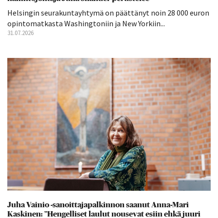
Helsingin seurakuntayhtymä on päättänyt noin 28 000 euron
opintomatkasta Washingtoniin ja New Yorkiin...
31.07.2026
Juha Vainio -sanoittajapalkinnon saanut Anna-Mari
Kaskinen: ”Hengelliset laulut nousevat esiin ehkä juuri