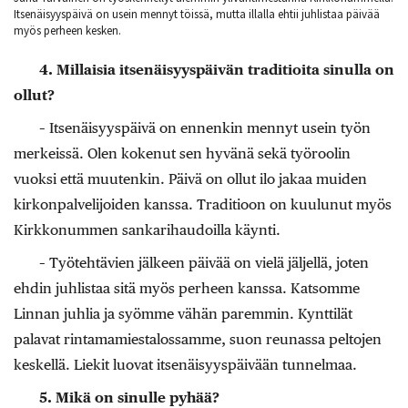
Itsenäisyyspäivä on usein mennyt töissä, mutta illalla ehtii juhlistaa päivää
myös perheen kesken.
4. Millaisia itsenäisyyspäivän traditioita sinulla on
ollut?
– Itsenäisyyspäivä on ennenkin mennyt usein työn
merkeissä. Olen kokenut sen hyvänä sekä työroolin
vuoksi että muutenkin. Päivä on ollut ilo jakaa muiden
kirkonpalvelijoiden kanssa. Traditioon on kuulunut myös
Kirkkonummen sankarihaudoilla käynti.
– Työtehtävien jälkeen päivää on vielä jäljellä, joten
ehdin juhlistaa sitä myös perheen kanssa. Katsomme
Linnan juhlia ja syömme vähän paremmin. Kynttilät
palavat rintamamiestalossamme, suon reunassa peltojen
keskellä. Liekit luovat itsenäisyyspäivään tunnelmaa.
5. Mikä on sinulle pyhää?