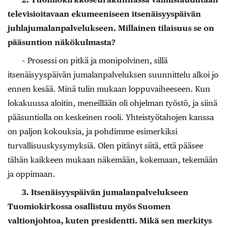
televisioitavaan ekumeeniseen itsenäisyyspäivän
juhlajumalanpalvelukseen. Millainen tilaisuus se on
pääsuntion näkökulmasta?
– Prosessi on pitkä ja monipolvinen, sillä
itsenäisyyspäivän jumalanpalveluksen suunnittelu alkoi jo
ennen kesää. Minä tulin mukaan loppuvaiheeseen. Kun
lokakuussa aloitin, meneillään oli ohjelman työstö, ja siinä
pääsuntiolla on keskeinen rooli. Yhteistyötahojen kanssa
on paljon kokouk­sia, ja pohdimme esimerkiksi
turvallisuuskysymyksiä. Olen pitänyt siitä, että pääsee
tähän kaikkeen mukaan näkemään, kokemaan, tekemään
ja oppimaan.
3. Itsenäisyyspäivän jumalan­palvelukseen
Tuomiokirkossa osallistuu myös Suomen
valtionjohtoa, kuten presidentti. Mikä sen merkitys