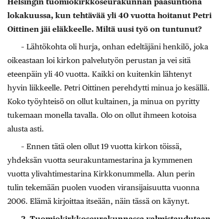
Helsingin tuomiokirkkoseurakunnan pääsuntiona
lokakuussa, kun tehtävää yli 40 vuotta hoitanut Petri
Oittinen jäi eläkkeelle. Miltä uusi työ on tuntunut?
– Lähtökohta oli hurja, onhan edeltäjäni henkilö, joka
oikeastaan loi kirkon palvelutyön perustan ja vei sitä
eteenpäin yli 40 vuotta. Kaikki on kuitenkin lähtenyt
hyvin liikkeelle. Petri Oittinen perehdytti minua jo kesällä.
Koko työyhteisö on ollut kultainen, ja minua on pyritty
tukemaan monella tavalla. Olo on ollut ihmeen kotoisa
alusta asti.
– Ennen tätä olen ollut 19 vuotta kirkon töissä,
yhdeksän vuotta seurakuntamestarina ja kymmenen
vuotta ylivahtimestarina Kirkkonummella. Alun perin
tulin tekemään puolen vuoden viransijaisuutta vuonna
2006. Elämä kirjoittaa it­seään, näin tässä on käynyt.
2. Tuomiokirkkoseurakunnassa valmistaudutaan