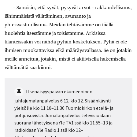
– Sanoisin, että syvät, pysyvät arvot – rakkaudellisuus,
lähimmäisistä välittäminen, avunanto ja
yhteisvastuullisuus. Meidän tehtävämme on täällä
huolehtia itsestämme ja toisistamme. Arkisissa
tilanteissakin voi nähdä pyhän kosketuksen. Pyhä ei ole
ihmisen muokattavissa eikä määräysvallassa. Se on jotakin
meille annettua, jotakin, mistä ei aktiivisella hakemisella
välttämättä saa kiinni.
Itsenäisyyspäivän ekumeeninen
juhlajumalanpalvelus 6.12. klo 12. Sisäänkäynti
yleisölle klo 11.10–11.30 Tuomiokirkon etelä- ja
pohjoisovista. Jumalanpalvelus televisioidaan
suorana lähetyksenä Yle TV1:ssä klo 11.55–13 ja
radioidaan Yle Radio 1:ssä klo 12–