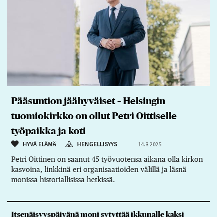
Pääsuntion jäähyväiset – Helsingin
tuomiokirkko on ollut Petri Oittiselle
työpaikka ja koti
HYVÄ ELÄMÄ
HENGELLISYYS
14.8.2025
Petri Oittinen on saanut 45 työvuotensa aikana olla kirkon
kasvoina, linkkinä eri organisaatioiden välillä ja läsnä
monissa historiallisissa hetkissä.
Itsenäisyyspäivänä moni sytyttää ikkunalle kaksi