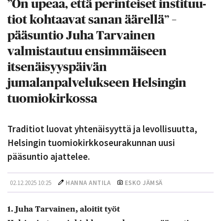
”On upeaa, että perinteiset instituu­
tiot kohtaavat sanan äärellä” –
pääsuntio Juha Tarvainen
valmistautuu ensimmäiseen
itsenäisyyspäivän
jumalanpalvelukseen Helsingin
tuomiokirkossa
Traditiot luovat yhtenäisyyttä ja levollisuutta,
Helsingin tuomiokirkkoseurakunnan uusi
pääsuntio ajattelee.
02.12.2025 10:25
HANNA ANTILA
ESKO JÄMSÄ
1. Juha Tarvainen, aloitit työt