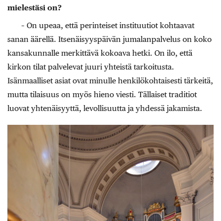
mielestäsi on?
– On upeaa, että perinteiset instituu­tiot kohtaavat
sanan äärellä. Itsenäisyyspäivän jumalanpalvelus on koko
kansakunnalle merkittävä kokoava hetki. On ilo, että
kirkon tilat palvelevat juuri yhteistä tarkoitusta.
Isänmaalliset asiat ovat minulle henkilökohtaisesti tärkeitä,
mutta tilaisuus on myös hieno viesti. Tällaiset traditiot
luovat yhtenäisyyttä, levollisuutta ja yhdessä jakamista.