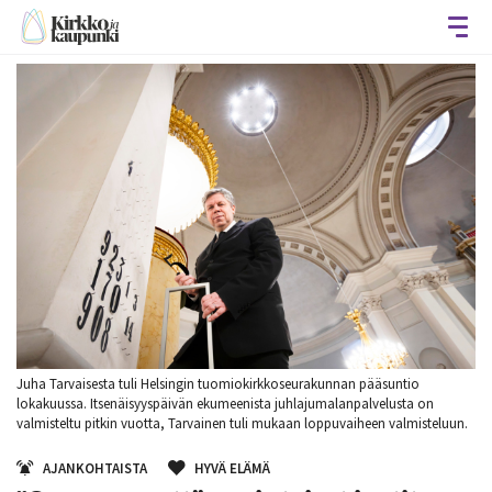
Avaa
Juha Tarvaisesta tuli Helsingin tuomiokirkkoseurakunnan pääsuntio
lokakuussa. Itsenäisyyspäivän ekumeenista juhlajumalanpalvelusta on
valmisteltu pitkin vuotta, Tarvainen tuli mukaan loppuvaiheen valmisteluun.
AJANKOHTAISTA
HYVÄ ELÄMÄ