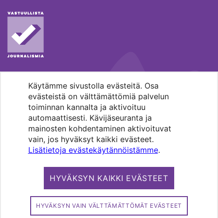
Käytämme sivustolla evästeitä. Osa
MENOHAKU
evästeistä on välttämättömiä palvelun
toiminnan kannalta ja aktivoituu
automaattisesti. Kävijäseuranta ja
mainosten kohdentaminen aktivoituvat
vain, jos hyväksyt kaikki evästeet.
Lisätietoja evästekäytännöistämme
.
Pääkaupunkiseudun evankelis-
luterilaisten seurakuntien media.
HYVÄKSYN KAIKKI EVÄSTEET
Copyright 2026. Kirkko ja kaupunki. All
rights reserved.
HYVÄKSYN VAIN VÄLTTÄMÄTTÖMÄT EVÄSTEET