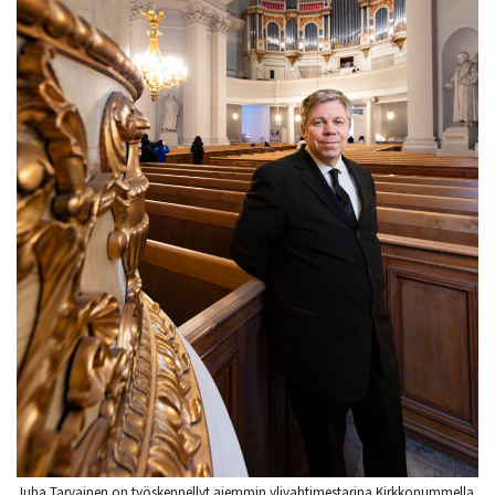
Juha Tarvainen on työskennellyt aiemmin ylivahtimestarina Kirkkonummella.