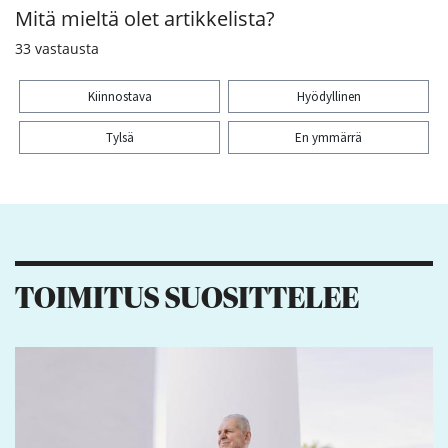
Mitä mieltä olet artikkelista?
33
vastausta
Kiinnostava
Hyödyllinen
Tylsä
En ymmärrä
Kiitos palautteesta! Jaa artikkeli:
9
2
TOIMITUS SUOSITTELEE