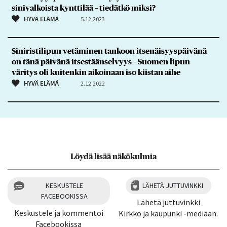
sinivalkoista kynttilää – tiedätkö miksi?
HYVÄ ELÄMÄ
5.12.2023
Siniristilipun vetäminen tankoon itsenäisyyspäivänä
on tänä päivänä itsestäänselvyys – Suomen lipun
väritys oli kuitenkin aikoinaan iso kiistan aihe
HYVÄ ELÄMÄ
2.12.2022
Löydä lisää näkökulmia
KESKUSTELE
LÄHETÄ JUTTUVINKKI
FACEBOOKISSA
Lähetä juttuvinkki
Keskustele ja kommentoi
Kirkko ja kaupunki -mediaan.
Facebookissa