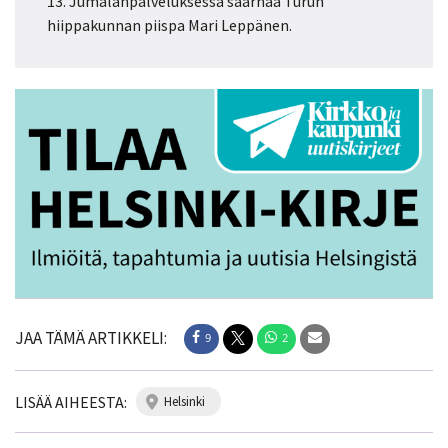
13. Jumalanpalveluksessa saarnaa Turun
hiippakunnan piispa Mari Leppänen.
JAA TÄMÄ ARTIKKELI:
9
2
LISÄÄ AIHEESTA:
helsinki