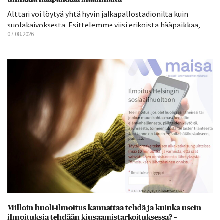
Alttari voi löytyä yhtä hyvin jalkapallostadionilta kuin
suolakaivoksesta. Esittelemme viisi erikoista hääpaikkaa,...
07.08.2026
Milloin huoli-ilmoitus kannattaa tehdä ja kuinka usein
ilmoituksia tehdään kiusaamistarkoituksessa? –