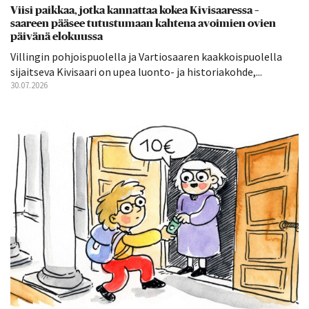
Viisi paikkaa, jotka kannattaa kokea Kivisaaressa –
saareen pääsee tutustumaan kahtena avoimien ovien
päivänä elokuussa
Villingin pohjoispuolella ja Vartiosaaren kaakkoispuolella
sijaitseva Kivisaari on upea luonto- ja historiakohde,...
30.07.2026