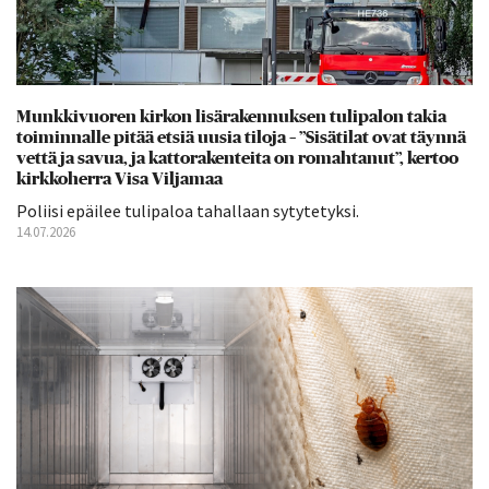
Munkkivuoren kirkon lisärakennuksen tulipalon takia
toiminnalle pitää etsiä uusia tiloja – ”Sisätilat ovat täynnä
vettä ja savua, ja kattorakenteita on romahtanut”, kertoo
kirkkoherra Visa Viljamaa
Poliisi epäilee tulipaloa tahallaan sytytetyksi.
14.07.2026