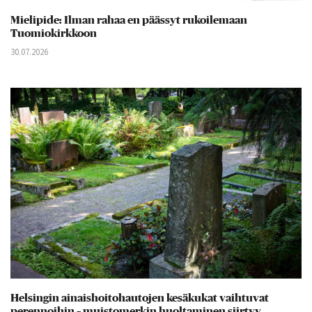
Mielipide: Ilman rahaa en päässyt rukoilemaan
Tuomiokirkkoon
30.07.2026
Helsingin ainaishoitohautojen kesäkukat vaihtuvat
perennoihin – muistomerkin huoltaminen siirtyy