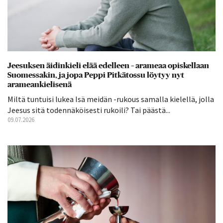
Jeesuksen äidinkieli elää edelleen – arameaa opiskellaan
Suomessakin, ja jopa Peppi Pitkätossu löytyy nyt
arameankielisenä
Miltä tuntuisi lukea Isä meidän -rukous samalla kielellä, jolla
Jeesus sitä todennäköisesti rukoili? Tai päästä...
09.07.2026