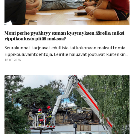
Moni perhe pysähtyy saman kysymyksen äärelle: miksi
rippikoulusta pitää maksaa?
Seurakunnat tarjoavat edullisia tai kokonaan maksuttomia
rippikouluvaihtoehtoja. Leirille haluavat joutuvat kuitenkin...
16.07.2026