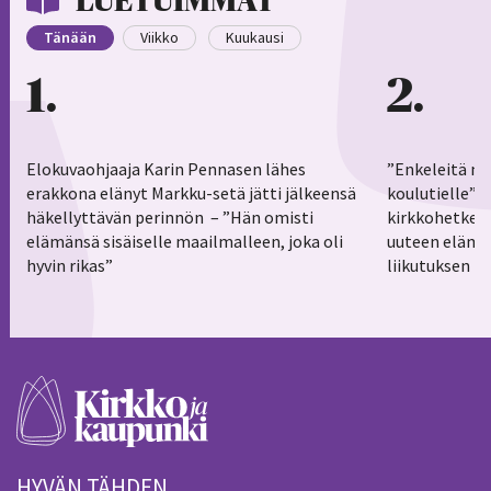
LUETUIMMAT
Tänään
Viikko
Kuukausi
1
2
Elokuvaohjaaja Karin Pennasen lähes
”Enkeleitä ma
erakkona elänyt Markku-setä jätti jälkeensä
koulutielle”–
häkellyttävän perinnön – ”Hän omisti
kirkkohetkess
elämänsä sisäiselle maailmalleen, joka oli
uuteen elämä
hyvin rikas”
liikutuksen h
HYVÄN TÄHDEN.