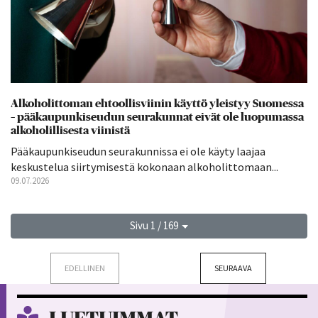
Alkoholittoman ehtoollisviinin käyttö yleistyy Suomessa
– pääkaupunkiseudun seurakunnat eivät ole luopumassa
alkoholillisesta viinistä
Pääkaupunkiseudun seurakunnissa ei ole käyty laajaa
keskustelua siirtymisestä kokonaan alkoholittomaan...
09.07.2026
Sivu 1 / 169
EDELLINEN
SEURAAVA