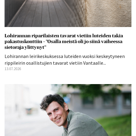
Lohirannan riparilaisten tavarat vietiin luteiden takia
pakastuskonttiin – ”Osalla meistä oli jo siinä vaiheessa
sietoraja ylittynyt”
Lohirannan leirikeskuksessa luteiden vuoksi keskeytyneen
rippileirin osallistujien tavarat vietiin Vantaalle...
13.07.2026