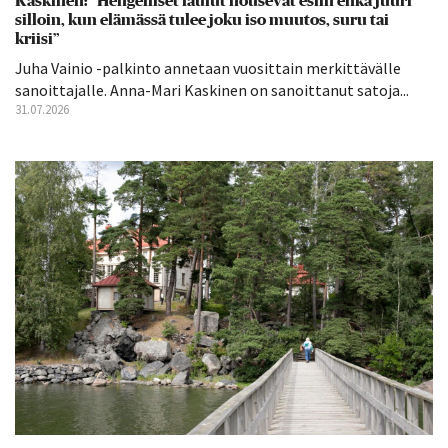
Kaskinen: ”Hengelliset laulut nousevat esiin ehkä juuri
silloin, kun elämässä tulee joku iso muutos, suru tai
kriisi”
Juha Vainio -palkinto annetaan vuosittain merkittävälle
sanoittajalle. Anna-Mari Kaskinen on sanoittanut satoja...
31.07.2026