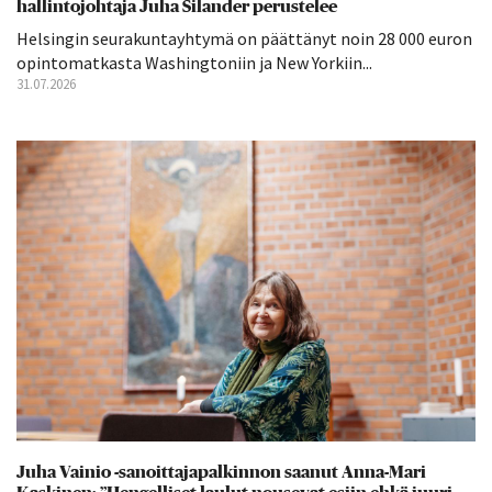
hallintojohtaja Juha Silander perustelee
Helsingin seurakuntayhtymä on päättänyt noin 28 000 euron
opintomatkasta Washingtoniin ja New Yorkiin...
31.07.2026
Juha Vainio -sanoittajapalkinnon saanut Anna-Mari