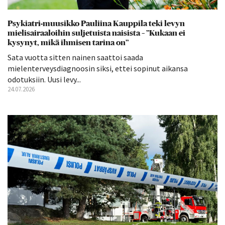
Psykiatri-muusikko Pauliina Kauppila teki levyn
mielisairaaloihin suljetuista naisista – ”Kukaan ei
kysynyt, mikä ihmisen tarina on”
Sata vuotta sitten nainen saattoi saada
mielenterveysdiagnoosin siksi, ettei sopinut aikansa
odotuksiin. Uusi levy...
24.07.2026