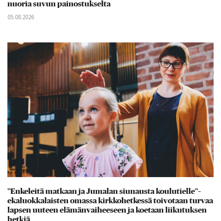
nuoria suvun painostukselta
05.08.2026
”Enkeleitä matkaan ja Jumalan siunausta koulutielle”–
ekaluokkalaisten omassa kirkkohetkessä toivotaan turvaa
lapsen uuteen elämänvaiheeseen ja koetaan liikutuksen
hetkiä