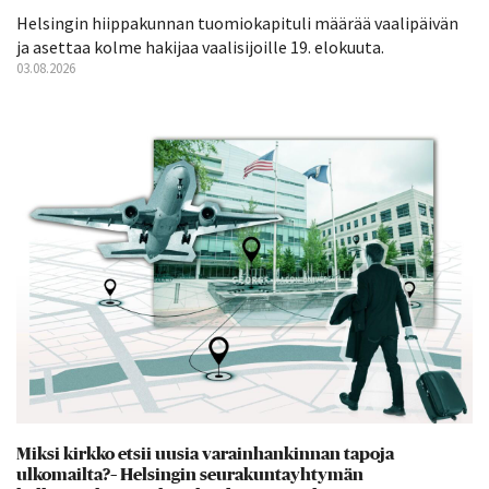
Helsingin hiippakunnan tuomiokapituli määrää vaalipäivän
ja asettaa kolme hakijaa vaalisijoille 19. elokuuta.
03.08.2026
Miksi kirkko etsii uusia varainhankinnan tapoja
ulkomailta?– Helsingin seurakuntayhtymän