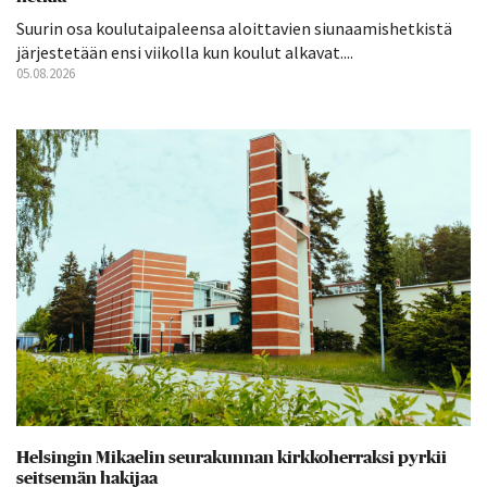
Suurin osa koulutaipaleensa aloittavien siunaamishetkistä
järjestetään ensi viikolla kun koulut alkavat....
05.08.2026
Helsingin Mikaelin seurakunnan kirkkoherraksi pyrkii
seitsemän hakijaa