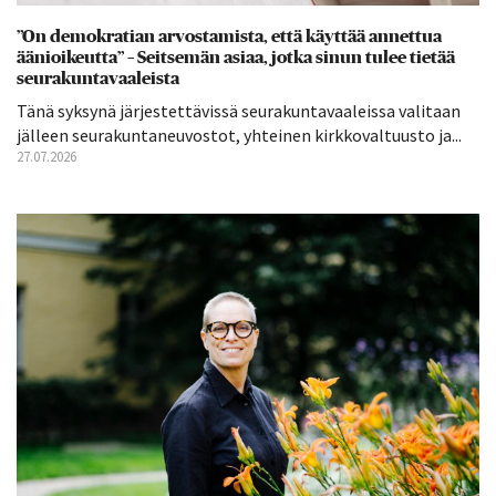
”On demokratian arvostamista, että käyttää annettua
äänioikeutta” – Seitsemän asiaa, jotka sinun tulee tietää
seurakuntavaaleista
Tänä syksynä järjestettävissä seurakuntavaaleissa valitaan
jälleen seurakuntaneuvostot, yhteinen kirkkovaltuusto ja...
27.07.2026