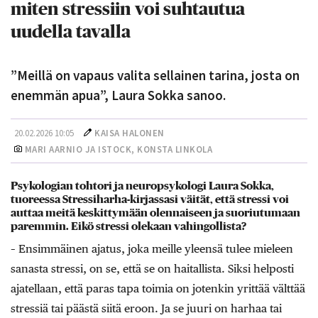
miten stressiin voi suhtautua
uudella tavalla
”Meillä on vapaus valita sellainen tarina, josta on
enemmän apua”, Laura Sokka sanoo.
20.02.2026 10:05
KAISA HALONEN
MARI AARNIO
JA ISTOCK, KONSTA LINKOLA
Psykologian tohtori ja neuropsykologi Laura Sokka,
tuoreessa Stressiharha-kirjassasi väität, että stressi voi
auttaa meitä keskittymään olennaiseen ja suoriutumaan
paremmin. Eikö stressi olekaan vahingollista?
– Ensimmäinen ajatus, joka meille yleensä tulee mieleen
sanasta stressi, on se, että se on haitallista. Siksi helposti
ajatellaan, että paras tapa toimia on jotenkin yrittää välttää
stressiä tai päästä siitä eroon. Ja se juuri on harhaa tai