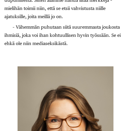
uupumisesta. Sitten alamme nähdä lisää merkkejä –
mielihän toimii niin, että se etsii vahvistusta niille
ajatuksille, joita meillä jo on.
– Vähemmän puhutaan siitä suuremmasta joukosta
ihmisiä, joka voi ihan kohtuullisen hyvin työssään. Se ei
ehkä ole niin mediaseksikästä.