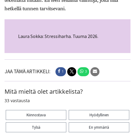
tekemättä mitään. Eli teen sellaisia valintoja, joita sillä
hetkellä tunnen tarvitsevani.
Laura Sokka: Stressiharha. Tuuma 2026.
JAA TÄMÄ ARTIKKELI:
1
3
Mitä mieltä olet artikkelista?
33
vastausta
Kiinnostava
Hyödyllinen
Tylsä
En ymmärrä