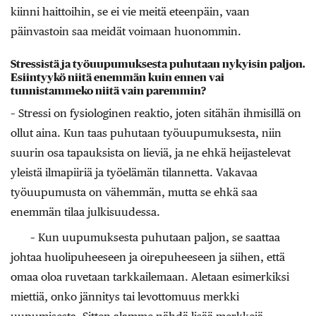
kiinni haittoihin, se ei vie meitä eteenpäin, vaan
päinvastoin saa meidät voimaan huonommin.
Stressistä ja työuupumuksesta puhutaan nykyisin paljon.
Esiintyykö niitä enemmän kuin ennen vai
tunnistammeko niitä vain paremmin?
– Stressi on fysiologinen reaktio, joten sitähän ihmisillä on
ollut aina. Kun taas puhutaan työuupumuksesta, niin
suurin osa tapauksista on lieviä, ja ne ehkä heijastelevat
yleistä ilmapiiriä ja työelämän tilannetta. Vakavaa
työuupumusta on vähemmän, mutta se ehkä saa
enemmän tilaa julkisuudessa.
– Kun uupumuksesta puhutaan paljon, se saattaa
johtaa huolipuheeseen ja oirepuheeseen ja siihen, että
omaa oloa ruvetaan tarkkailemaan. Aletaan esimerkiksi
miettiä, onko jännitys tai levottomuus merkki