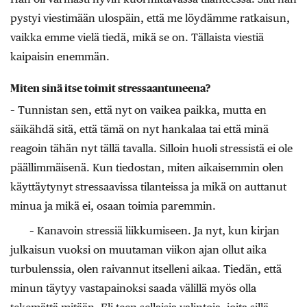
pystyi viestimään ulospäin, että me löydämme ratkaisun,
vaikka emme vielä tiedä, mikä se on. Tällaista viestiä
kaipaisin enemmän.
Miten sinä itse toimit stressaantuneena?
– Tunnistan sen, että nyt on vaikea paikka, mutta en
säikähdä sitä, että tämä on nyt hankalaa tai että minä
reagoin tähän nyt tällä tavalla. Silloin huoli stressistä ei ole
päällimmäisenä. Kun tiedostan, miten aikaisemmin olen
käyttäytynyt stressaavissa tilanteissa ja mikä on auttanut
minua ja mikä ei, osaan toimia paremmin.
– Kanavoin stressiä liikkumiseen. Ja nyt, kun kirjan
julkaisun vuoksi on muutaman viikon ajan ollut aika
turbulenssia, olen raivannut itselleni aikaa. Tiedän, että
minun täytyy vastapainoksi saada välillä myös olla