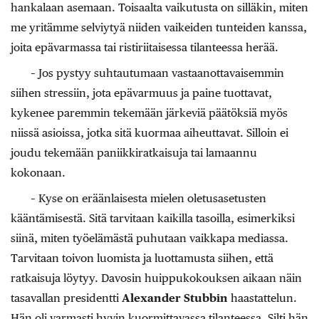
hankalaan asemaan. Toisaalta vaikutusta on silläkin, miten
me yritämme selviytyä niiden vaikeiden tunteiden kanssa,
joita epävarmassa tai ristiriitaisessa tilanteessa herää.
– Jos pystyy suhtautumaan vastaanottavaisemmin
siihen stressiin, jota epävarmuus ja paine tuottavat,
kykenee paremmin tekemään järkeviä päätöksiä myös
niissä asioissa, jotka sitä kuormaa aiheuttavat. Silloin ei
joudu tekemään paniikkiratkaisuja tai lamaannu
kokonaan.
– Kyse on eräänlaisesta mielen oletusasetusten
kääntämisestä. Sitä tarvitaan kaikilla tasoilla, esimerkiksi
siinä, miten työelämästä puhutaan vaikkapa mediassa.
Tarvitaan toivon luomista ja luottamusta siihen, että
ratkaisuja löytyy. Davosin huippukokouksen aikaan näin
tasavallan presidentti
Alexander Stubbin
haastattelun.
Hän oli varmasti hyvin kuormittavassa tilanteessa. Silti hän