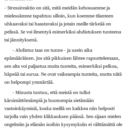
– Stressireaktio on sitä, mitä meidän kehossamme ja
mielessämme tapahtuu silloin, kun koemme tilanteen
uhkaavaksi tai haastavaksi ja jotain meille tärkeää on
pelissä. Se voi ilmentyä esimerkiksi ahdistuksen tunteena
tai jännityksenä.
– Ahdistus taas on tunne – ja usein aika
epämääräinen. Jos sitä pikkuisen lähtee rapsuttelemaan,
sen alta voi paljastua muita tunteita, esimerkiksi pelkoa,
häpeää tai surua. Ne ovat vaikeampia tunteita, mutta niitä
on helpompi ymmärtää.
– Minusta tuntuu, että meistä on tullut
kärsimättömämpiä ja huonompia sietämään
vastoinkäymisiä, koska meillä on kaikkea niin helposti
tarjolla vain yhden klikkauksen päässä. Sen sijaan mielen
ongelmiin ja elämän isoihin kysymyksiin ei välttämättä ole