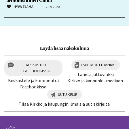
armollisuuden välillä
HYVÄ ELÄMÄ
25.9.2020
Löydä lisää näkökulmia
KESKUSTELE
LÄHETÄ JUTTUVINKKI
FACEBOOKISSA
Lähetä juttuvinkki
Keskustele ja kommentoi
Kirkko ja kaupunki -mediaan.
Facebookissa
UUTISKIRJE
Tilaa Kirkko ja kaupungin ilmaisia uutiskirjeitä.