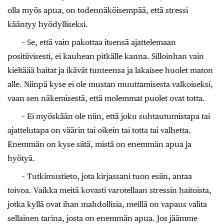
olla myös apua, on todennäköisempää, että stressi
kääntyy hyödylliseksi.
– Se, että vain pakottaa itsensä ajattelemaan
positiivisesti, ei kauhean pitkälle kanna. Silloinhan vain
kieltäää haitat ja ikävät tunteensa ja lakaisee huolet maton
alle. Niinpä kyse ei ole mustan muuttamisesta valkoiseksi,
vaan sen näkemisestä, että molemmat puolet ovat totta.
– Ei myöskään ole niin, että joku suhtautumistapa tai
ajattelutapa on väärin tai oikein tai totta tai valhetta.
Enemmän on kyse siitä, mistä on enemmän apua ja
hyötyä.
– Tutkimustieto, jota kirjassani tuon esiin, antaa
toivoa. Vaikka meitä kovasti varotellaan stressin haitoista,
jotka kyllä ovat ihan mahdollisia, meillä on vapaus valita
sellainen tarina, josta on enemmän apua. Jos jäämme