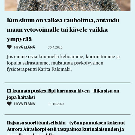
Kun sinun on vaikea rauhoittua, antaudu
maan vetovoimalle tai kävele vaikka
ympyrää
HYVÄ ELÄMÄ
30.4.2025
Jos emme osaa kuunnella kehoamme, kuormitumme ja
lopulta sairastumme, muistuttaa psykofyysinen
fysioterapeutti Karita Palomäki.
Ei kannata puskea läpi harmaan kiven – liika sisu on
jopa haitaksi
HYVÄ ELÄMÄ
13.10.2023
Rajansa suorittamisellakin – työuupumuksen kokenut
Aurora Airaskorpi etsii tasapainoa kurinalaisuuden ja