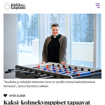
Avaa
”Kuulluksi ja nähdyksi tulemisen tarve on syvällä meissä kaikenikäisisissä
ihmisissä”, sanoo Karoliina Leikkari.
HYVÄ ELÄMÄ
Kaksi–kolmekymppiset tapaavat