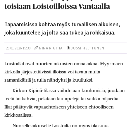
toisiaan Loistoilloissa Vantaalla
Tapaamisissa kohtaa myös turvallisen aikuisen,
joka kuuntelee ja jolta saa tukea ja rohkaisua.
20.01.2026 15:30
NINA RIUTTA
JUSSI HELTTUNEN
Loistoillat ovat nuorten aikuisten omaa aikaa. Myyrmäen
kirkolla järjestettävissä illoissa voi tavata muita
samanikäisiä ja tulla nähdyksi ja kuulluksi.
Kirkon Kipinä-tilassa vaihdetaan kuulumisia, juodaan
teetä tai kahvia, pelataan lautapelejä tai vaikka biljardia.
Illat päättyvät vapaaehtoiseen yhteiseen ehtoolliseen
kirkkosalissa.
Nuorelle aikuiselle Loistoilta on myös tilaisuus