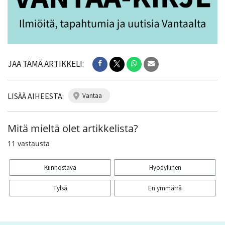
JAA TÄMÄ ARTIKKELI:
LISÄÄ AIHEESTA:
vantaa
Mitä mieltä olet artikkelista?
11
vastausta
Kiinnostava
Hyödyllinen
Tylsä
En ymmärrä
Kiitos palautteesta! Jaa artikkeli: