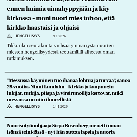
ennen huimia uimahyppyjään ja käy
kirkossa – moni nuori mies toivoo, että
kirkko haastaisi ja ohjaisi
HENGELLISYYS
9.1.2026
Tikkurilan seurakunta sai lisää ymmärrystä nuorten
miesten hengellisyydestä teettämällä aiheesta oman
tutkimuksen.
”Messussa käyminen tuo ihanaa lohtua ja turvaa”, sanoo
25-vuotias Ninni Lundahn – Kirkko ja kaupungin
lukijat, tutkija, piispa ja virsirunoilija kertovat, mikä
messussa on niin ihmeellistä
HENGELLISYYS
14.1.2026
Nuorisotyönohjaaja Sirpa Rosenberg menetti oman
isänsä teini-iässä – nyt hän auttaa lapsia ja nuoria