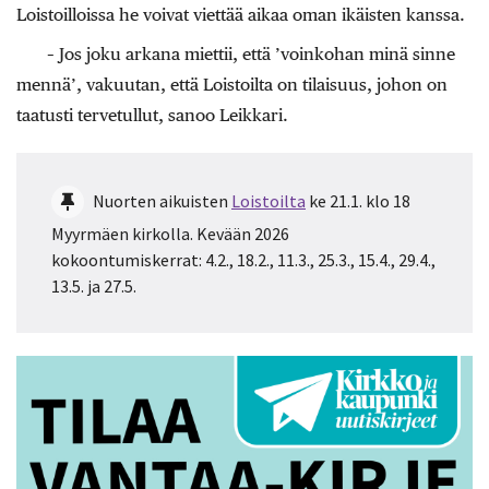
Loistoilloissa he voivat viettää aikaa oman ikäisten kanssa.
– Jos joku arkana miettii, että ’voinkohan minä sinne
mennä’, vakuutan, että Loistoilta on tilaisuus, johon on
taatusti tervetullut, sanoo Leikkari.
Nuorten aikuisten
Loistoilta
ke 21.1. klo 18
Myyrmäen kirkolla. Kevään 2026
kokoontumiskerrat: 4.2., 18.2., 11.3., 25.3., 15.4., 29.4.,
13.5. ja 27.5.