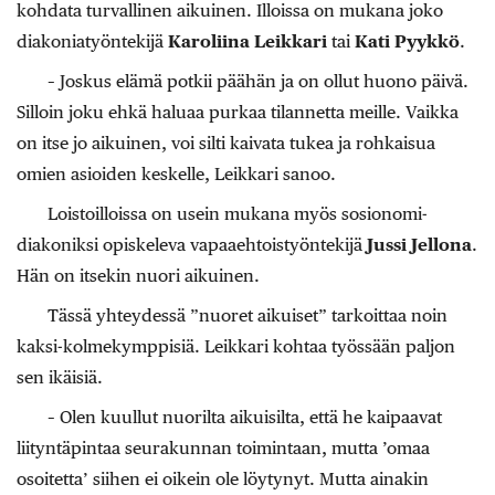
kohdata turvallinen aikuinen. Illoissa on mukana joko
diakoniatyöntekijä
Karoliina Leikkari
tai
Kati Pyykkö
.
– Joskus elämä potkii päähän ja on ollut huono päivä.
Silloin joku ehkä haluaa purkaa tilannetta meille. Vaikka
on itse jo aikuinen, voi silti kaivata tukea ja rohkaisua
omien asioiden keskelle, Leikkari sanoo.
Loistoilloissa on usein mukana myös sosionomi-
diakoniksi opiskeleva vapaaehtoistyöntekijä
Jussi Jellona
.
Hän on itsekin nuori aikuinen.
Tässä yhteydessä ”nuoret aikuiset” tarkoittaa noin
kaksi-kolmekymppisiä. Leikkari kohtaa työssään paljon
sen ikäisiä.
– Olen kuullut nuorilta aikuisilta, että he kaipaavat
liityntäpintaa seurakunnan toimintaan, mutta ’omaa
osoitetta’ siihen ei oikein ole löytynyt. Mutta ainakin