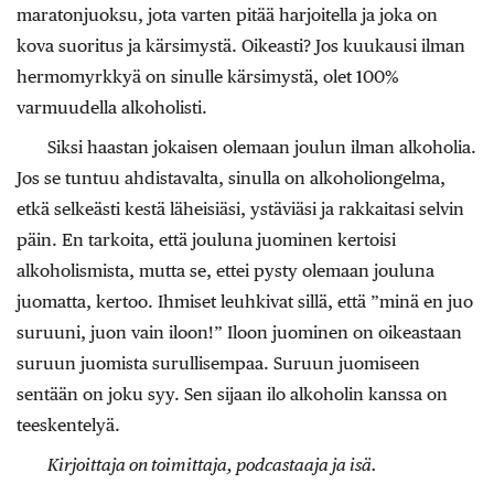
maratonjuoksu, jota varten pitää harjoitella ja joka on
kova suoritus ja kärsimystä. Oikeasti? Jos kuukausi ilman
hermomyrkkyä on sinulle kärsimystä, olet 100%
varmuudella alkoholisti.
Siksi haastan jokaisen olemaan joulun ilman alkoholia.
Jos se tuntuu ahdistavalta, sinulla on alkoholiongelma,
etkä selkeästi kestä läheisiäsi, ystäviäsi ja rakkaitasi selvin
päin. En tarkoita, että jouluna juominen kertoisi
alkoholismista, mutta se, ettei pysty olemaan jouluna
juomatta, kertoo. Ihmiset leuhkivat sillä, että ”minä en juo
suruuni, juon vain iloon!” Iloon juominen on oikeastaan
suruun juomista surullisempaa. Suruun juomiseen
sentään on joku syy. Sen sijaan ilo alkoholin kanssa on
teeskentelyä.
Kirjoittaja on toimittaja, podcastaaja ja isä.