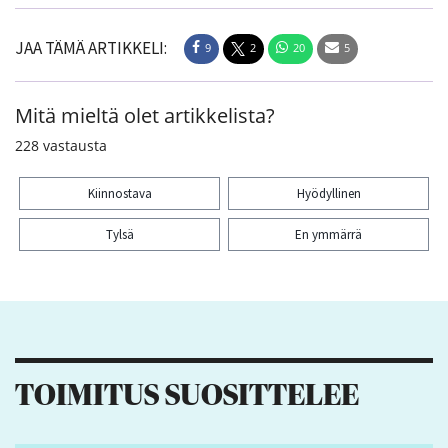
JAA TÄMÄ ARTIKKELI:
9
2
20
5
Mitä mieltä olet artikkelista?
228
vastausta
Kiinnostava
Hyödyllinen
Tylsä
En ymmärrä
Kiitos palautteesta! Jaa artikkeli:
9
2
20
5
TOIMITUS SUOSITTELEE