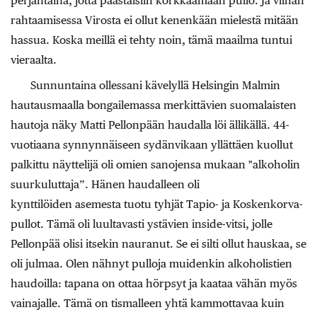
perjantaina, jotta päästäisiin korkkaamaan pullo. Ja viinan
rahtaamisessa Virosta ei ollut kenenkään mielestä mitään
hassua. Koska meillä ei tehty noin, tämä maailma tuntui
vieraalta.
Sunnuntaina ollessani kävelyllä Helsingin Malmin
hautausmaalla bongailemassa merkittävien suomalaisten
hautoja näky Matti Pellonpään haudalla löi ällikällä. 44-
vuotiaana synnynnäiseen sydänvikaan yllättäen kuollut
palkittu näyttelijä oli omien sanojensa mukaan "alkoholin
suurkuluttaja”. Hänen haudalleen oli
kynttilöiden asemesta tuotu tyhjät Tapio- ja Koskenkorva-
pullot. Tämä oli luultavasti ystävien inside-vitsi, jolle
Pellonpää olisi itsekin nauranut. Se ei silti ollut hauskaa, se
oli julmaa. Olen nähnyt pulloja muidenkin alkoholistien
haudoilla: tapana on ottaa hörpsyt ja kaataa vähän myös
vainajalle. Tämä on tismalleen yhtä kammottavaa kuin