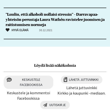
”Luulin, että alkoholi nollaisi stressin” – Darravapaa-
yhteisön perustaja Laura Wathén ravistelee juomisen ja
raitistumisen normeja
HYVÄ ELÄMÄ
30.12.2021
Löydä lisää näkökulmia
KESKUSTELE
LÄHETÄ JUTTUVINKKI
FACEBOOKISSA
Lähetä juttuvinkki
Keskustele ja kommentoi
Kirkko ja kaupunki -mediaan.
Facebookissa
UUTISKIRJE