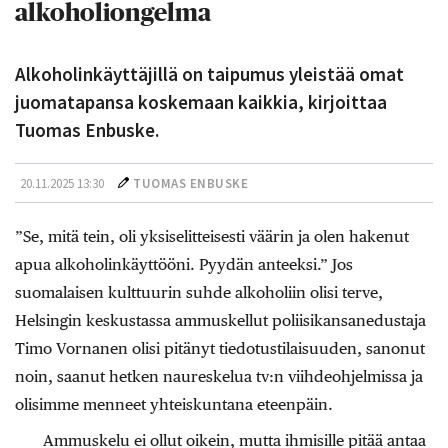
alkoholiongelma
Alkoholinkäyttäjillä on taipumus yleistää omat
juomatapansa koskemaan kaikkia, kirjoittaa
Tuomas Enbuske.
20.11.2025 13:30
TUOMAS ENBUSKE
”Se, mitä tein, oli yksiselitteisesti väärin ja olen hakenut
apua alkoholinkäyttööni. Pyydän anteeksi.” Jos
suomalaisen kulttuurin suhde alkoholiin olisi terve,
Helsingin keskustassa ammuskellut poliisikansanedustaja
Timo Vornanen olisi pitänyt tiedotustilaisuuden, sanonut
noin, saanut hetken naureskelua tv:n viihdeohjelmissa ja
olisimme menneet yhteiskuntana eteenpäin.
Ammuskelu ei ollut oikein, mutta ihmisille pitää antaa