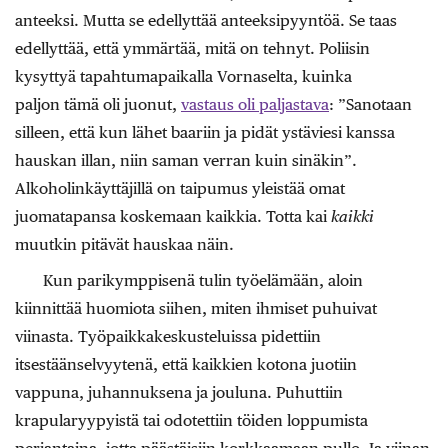
anteeksi. Mutta se edellyttää anteeksipyyntöä. Se taas
edellyttää, että ymmärtää, mitä on tehnyt. Poliisin
kysyttyä tapahtumapaikalla Vornaselta, kuinka
paljon tämä oli juonut,
vastaus oli paljastava
: ”Sanotaan
silleen, että kun lähet baariin ja pidät ystäviesi kanssa
hauskan illan, niin saman verran kuin sinäkin”.
Alkoholinkäyttäjillä on taipumus yleistää omat
juomatapansa koskemaan kaikkia. Totta kai
kaikki
muutkin pitävät hauskaa näin.
Kun parikymppisenä tulin työelämään, aloin
kiinnittää huomiota siihen, miten ihmiset puhuivat
viinasta. Työpaikkakeskusteluissa pidettiin
itsestäänselvyytenä, että kaikkien kotona juotiin
vappuna, juhannuksena ja jouluna. Puhuttiin
krapularyypyistä tai odotettiin töiden loppumista