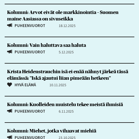
Kolumni: Arvot eivät ole markkinointia – Suomen
maine Aasiassa on sivuseikka
PUHEENVUOROT
18.12.2025
Kolumni: Vain haluttava saa haluta
PUHEENVUOROT
5.12.2025
Krista Heidenstrauchin isä ei enää nähnyt järkeä tässä
elämässä: ”Iskä ajautui liian pimeään hetkeen”
HYVÄ ELÄMÄ
10.11.2025
Kolumni: Kuolleiden muistelu tekee meistä ihmisiä
PUHEENVUOROT
6.11.2025
Kolumni: Miehet, jotka vihaavat miehiä
PUHEENVUOROT
23.10.2025