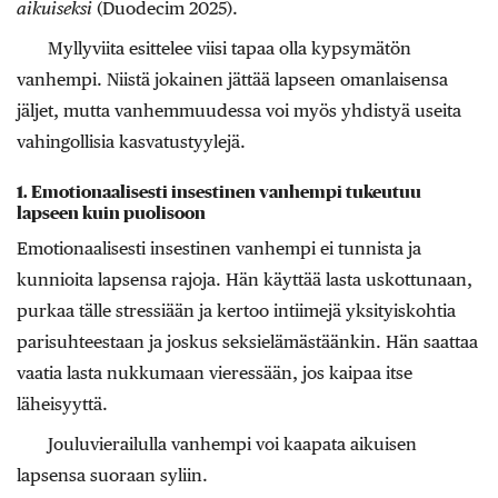
aikuiseksi
(Duodecim 2025).
Myllyviita esittelee viisi tapaa olla kypsymätön
vanhempi. Niistä jokainen jättää lapseen omanlaisensa
jäljet, mutta vanhemmuudessa voi myös yhdistyä useita
vahingollisia kasvatustyylejä.
1. Emotionaalisesti insestinen vanhempi tukeutuu
lapseen kuin puolisoon
Emotionaalisesti insestinen vanhempi ei tunnista ja
kunnioita lapsensa rajoja. Hän käyttää lasta uskottunaan,
purkaa tälle stressiään ja kertoo intiimejä yksityiskohtia
parisuhteestaan ja joskus seksielämästäänkin. Hän saattaa
vaatia lasta nukkumaan vieressään, jos kaipaa itse
läheisyyttä.
Jouluvierailulla vanhempi voi kaapata aikuisen
lapsensa suoraan syliin.