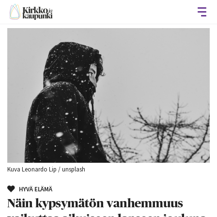
Avaa
Kuva Leonardo Lip / unsplash
HYVÄ ELÄMÄ
Näin kypsymätön vanhemmuus