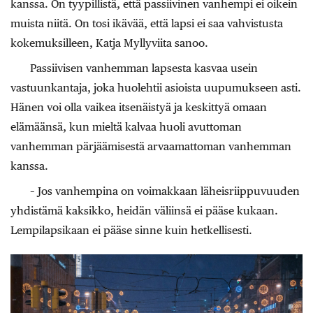
kanssa. On tyypillistä, että passiivinen vanhempi ei oikein
muista niitä. On tosi ikävää, että lapsi ei saa vahvistusta
kokemuksilleen, Katja Myllyviita sanoo.
Passiivisen vanhemman lapsesta kasvaa usein
vastuunkantaja, joka huolehtii asioista uupumukseen asti.
Hänen voi olla vaikea itsenäistyä ja keskittyä omaan
elämäänsä, kun mieltä kalvaa huoli avuttoman
vanhemman pärjäämisestä arvaamattoman vanhemman
kanssa.
– Jos vanhempina on voimakkaan läheisriippuvuuden
yhdistämä kaksikko, heidän väliinsä ei pääse kukaan.
Lempilapsikaan ei pääse sinne kuin hetkellisesti.