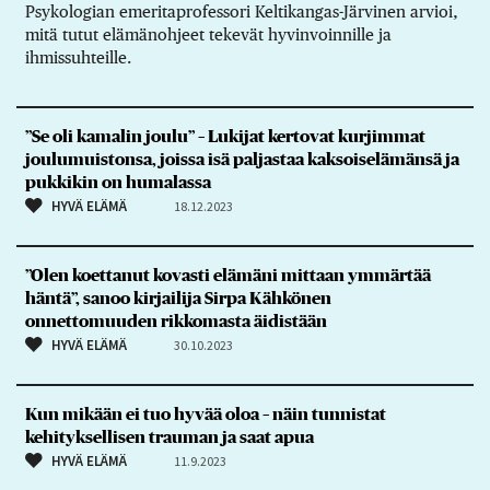
Psykologian emeritaprofessori Keltikangas-Järvinen arvioi,
mitä tutut elämänohjeet tekevät hyvinvoinnille ja
ihmissuhteille.
”Se oli kamalin joulu” – Lukijat kertovat kurjimmat
joulumuistonsa, joissa isä paljastaa kaksoiselämänsä ja
pukkikin on humalassa
HYVÄ ELÄMÄ
18.12.2023
”Olen koettanut kovasti elämäni mittaan ymmärtää
häntä”, sanoo kirjailija Sirpa Kähkönen
onnettomuuden rikkomasta äidistään
HYVÄ ELÄMÄ
30.10.2023
Kun mikään ei tuo hyvää oloa – näin tunnistat
kehityksellisen trauman ja saat apua
HYVÄ ELÄMÄ
11.9.2023