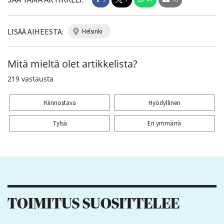
LISÄÄ AIHEESTA:
helsinki
Mitä mieltä olet artikkelista?
219
vastausta
Kiinnostava
Hyödyllinen
Tylsä
En ymmärrä
Kiitos palautteesta! Jaa artikkeli:
9
1
41
16
TOIMITUS SUOSITTELEE