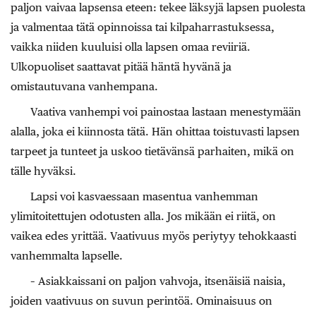
paljon vaivaa lapsensa eteen: tekee läksyjä lapsen puolesta
ja valmentaa tätä opinnoissa tai kilpaharrastuksessa,
vaikka niiden kuuluisi olla lapsen omaa reviiriä.
Ulkopuoliset saattavat pitää häntä hyvänä ja
omistautuvana vanhempana.
Vaativa vanhempi voi painostaa lastaan menestymään
alalla, joka ei kiinnosta tätä. Hän ohittaa toistuvasti lapsen
tarpeet ja tunteet ja uskoo tietävänsä parhaiten, mikä on
tälle hyväksi.
Lapsi voi kasvaessaan masentua vanhemman
ylimitoitettujen odotusten alla. Jos mikään ei riitä, on
vaikea edes yrittää. Vaativuus myös periytyy tehokkaasti
vanhemmalta lapselle.
– Asiakkaissani on paljon vahvoja, itsenäisiä naisia,
joiden vaativuus on suvun perintöä. Ominaisuus on