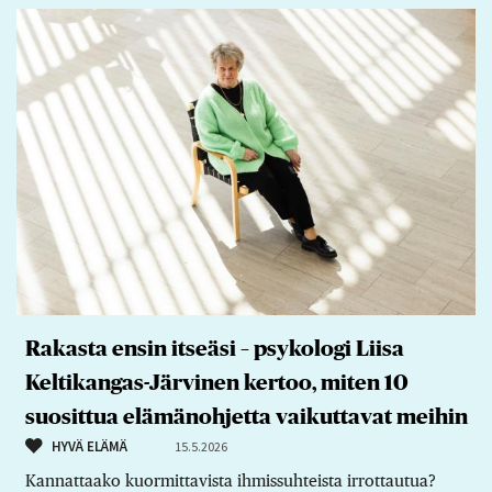
Rakasta ensin itseäsi – psykologi Liisa
Keltikangas-Järvinen kertoo, miten 10
suosittua elämänohjetta vaikuttavat meihin
HYVÄ ELÄMÄ
15.5.2026
Kannattaako kuormittavista ihmissuhteista irrottautua?