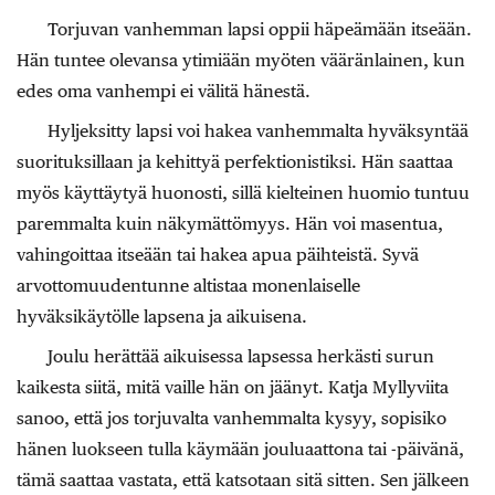
Torjuvan vanhemman lapsi oppii häpeämään itseään.
Hän tuntee olevansa ytimiään myöten vääränlainen, kun
edes oma vanhempi ei välitä hänestä.
Hyljeksitty lapsi voi hakea vanhemmalta hyväksyntää
suorituksillaan ja kehittyä perfektionistiksi. Hän saattaa
myös käyttäytyä huonosti, sillä kielteinen huomio tuntuu
paremmalta kuin näkymättömyys. Hän voi masentua,
vahingoittaa itseään tai hakea apua päihteistä. Syvä
arvottomuudentunne altistaa monenlaiselle
hyväksikäytölle lapsena ja aikuisena.
Joulu herättää aikuisessa lapsessa herkästi surun
kaikesta siitä, mitä vaille hän on jäänyt. Katja Myllyviita
sanoo, että jos torjuvalta vanhemmalta kysyy, sopisiko
hänen luokseen tulla käymään jouluaattona tai -päivänä,
tämä saattaa vastata, että katsotaan sitä sitten. Sen jälkeen