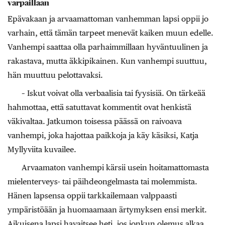
varpaillaan
Epävakaan ja arvaamattoman vanhemman lapsi oppii jo
varhain, että tämän tarpeet menevät kaiken muun edelle.
Vanhempi saattaa olla parhaimmillaan hyväntuulinen ja
rakastava, mutta äkkipikainen. Kun vanhempi suuttuu,
hän muuttuu pelottavaksi.
– Iskut voivat olla verbaalisia tai fyysisiä. On tärkeää
hahmottaa, että satuttavat kommentit ovat henkistä
väkivaltaa. Jatkumon toisessa päässä on raivoava
vanhempi, joka hajottaa paikkoja ja käy käsiksi, Katja
Myllyviita kuvailee.
Arvaamaton vanhempi kärsii usein hoitamattomasta
mielenterveys- tai päihdeongelmasta tai molemmista.
Hänen lapsensa oppii tarkkailemaan valppaasti
ympäristöään ja huomaamaan ärtymyksen ensi merkit.
Aikuisena lapsi havaitsee heti, jos jonkun olemus alkaa