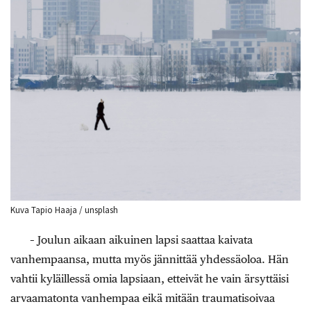
Kuva Tapio Haaja / unsplash
– Joulun aikaan aikuinen lapsi saattaa kaivata
vanhempaansa, mutta myös jännittää yhdessäoloa. Hän
vahtii kyläillessä omia lapsiaan, etteivät he vain ärsyttäisi
arvaamatonta vanhempaa eikä mitään traumatisoivaa