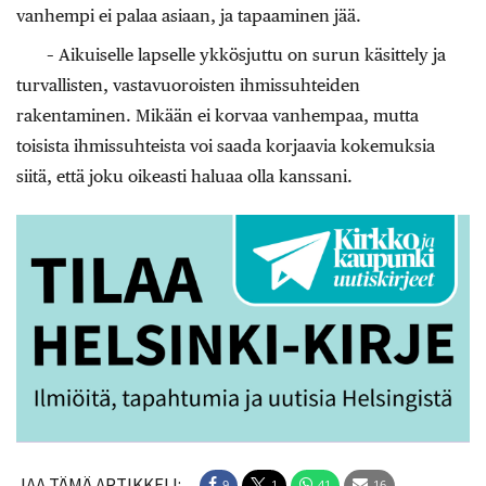
vanhempi ei palaa asiaan, ja tapaaminen jää.
– Aikuiselle lapselle ykkösjuttu on surun käsittely ja
turvallisten, vastavuoroisten ihmissuhteiden
rakentaminen. Mikään ei korvaa vanhempaa, mutta
toisista ihmissuhteista voi saada korjaavia kokemuksia
siitä, että joku oikeasti haluaa olla kanssani.
JAA TÄMÄ ARTIKKELI:
9
1
41
16