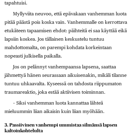
tapahtuisi.
Myllyviita neuvoo, että epävakaan vanhemman luota
pitää päästä pois koska vain. Vanhemmalle on kerrottava
etukäteen tapaamisen ehdot: päihteitä ei saa käyttää eikä
lapsiin koskea. Jos tällainen keskustelu tuntuu
mahdottomalta, on parempi kohdata korkeintaan
nopeasti julkisella paikalla.
Jos on pelännyt vanhempaansa lapsena, saattaa
jähmettyä hänen seurassaan aikuisenakin, mikäli tilanne
tuntuu uhkaavalta. Kyseessä on tahdosta riippumaton
traumareaktio, joka estää aktiivisen toiminnan.
– Siksi vanhemman luota kannattaa lähteä
mieluummin liian aikaisin kuin liian myöhään.
3. Passiivinen vanhempi ummistaa silmänsä lapsen
kaltoinkohtelulta