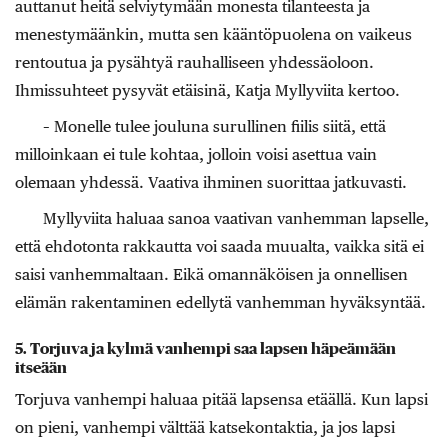
auttanut heitä selviytymään monesta tilanteesta ja
menestymäänkin, mutta sen kääntöpuolena on vaikeus
rentoutua ja pysähtyä rauhalliseen yhdessäoloon.
Ihmissuhteet pysyvät etäisinä, Katja Myllyviita kertoo.
– Monelle tulee jouluna surullinen fiilis siitä, että
milloinkaan ei tule kohtaa, jolloin voisi asettua vain
olemaan yhdessä. Vaativa ihminen suorittaa jatkuvasti.
Myllyviita haluaa sanoa vaativan vanhemman lapselle,
että ehdotonta rakkautta voi saada muualta, vaikka sitä ei
saisi vanhemmaltaan. Eikä omannäköisen ja onnellisen
elämän rakentaminen edellytä vanhemman hyväksyntää.
5. Torjuva ja kylmä vanhempi saa lapsen häpeämään
itseään
Torjuva vanhempi haluaa pitää lapsensa etäällä. Kun lapsi
on pieni, vanhempi välttää katsekontaktia, ja jos lapsi