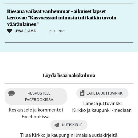
Riesana vaikeat vanhemmat – aikuiset lapset
kertovat: ”Kasvaessani minusta tuli kaikin tavoin
vääränlainen”
HYVÄ ELÄMÄ
21.10.2021
Löydä lisää näkökulmia
KESKUSTELE
LÄHETÄ JUTTUVINKKI
FACEBOOKISSA
Lähetä juttuvinkki
Keskustele ja kommentoi
Kirkko ja kaupunki -mediaan.
Facebookissa
UUTISKIRJE
Tilaa Kirkko ja kaupungin ilmaisia uutiskirjeitä.