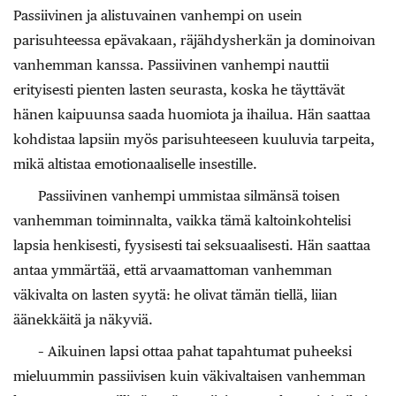
Passiivinen ja alistuvainen vanhempi on usein
parisuhteessa epävakaan, räjähdysherkän ja dominoivan
vanhemman kanssa. Passiivinen vanhempi nauttii
erityisesti pienten lasten seurasta, koska he täyttävät
hänen kaipuunsa saada huomiota ja ihailua. Hän saattaa
kohdistaa lapsiin myös parisuhteeseen kuuluvia tarpeita,
mikä altistaa emotionaaliselle insestille.
Passiivinen vanhempi ummistaa silmänsä toisen
vanhemman toiminnalta, vaikka tämä kaltoinkohtelisi
lapsia henkisesti, fyysisesti tai seksuaalisesti. Hän saattaa
antaa ymmärtää, että arvaamattoman vanhemman
väkivalta on lasten syytä: he olivat tämän tiellä, liian
äänekkäitä ja näkyviä.
– Aikuinen lapsi ottaa pahat tapahtumat puheeksi
mieluummin passiivisen kuin väkivaltaisen vanhemman