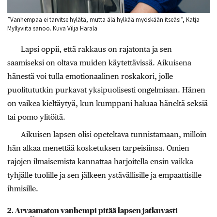
”Vanhempaa ei tarvitse hylätä, mutta älä hylkää myöskään itseäsi”, Katja
Myllyviita sanoo. Kuva Vilja Harala
Lapsi oppii, että rakkaus on rajatonta ja sen
saamiseksi on oltava muiden käytettävissä. Aikuisena
hänestä voi tulla emotionaalinen roskakori, jolle
puolitututkin purkavat yksipuolisesti ongelmiaan. Hänen
on vaikea kieltäytyä, kun kumppani haluaa häneltä seksiä
tai pomo ylitöitä.
Aikuisen lapsen olisi opeteltava tunnistamaan, milloin
hän alkaa menettää kosketuksen tarpeisiinsa. Omien
rajojen ilmaisemista kannattaa harjoitella ensin vaikka
tyhjälle tuolille ja sen jälkeen ystävällisille ja empaattisille
ihmisille.
2. Arvaamaton vanhempi pitää lapsen jatkuvasti