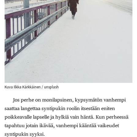
Kuva Ilkka Kärkkäinen / unsplash
Jos perhe on monilapsinen, kypsymätön vanhempi
saattaa langettaa syntipukin roolin itsestään eniten
poikkeavalle lapselle ja hylkiä vain häntä. Kun perheessä
tapahtuu jotain ikävää, vanhempi kääntää vaikeudet
syntipukin syyksi.