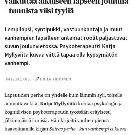
vaikuttaa aikuiseen lapseen jouluna
– tunnista viisi tyyliä
Lempilapsi, syntipukki, vastuunkantaja ja muut
vanhempien lapsilleen antamat roolit paljastuvat
suvun joulunvietossa. Psykoterapeutti Katja
Myllyviita kuvaa viittä tapaa olla kypsymätön
vanhempi.
04.12.2025 08:55
PIHLA TIIHONEN
Lapsuuden perhe on yhdelle kuin lämmin syli, toiselle
ammottava kita.
Katja Myllyviita
kohtaa psykologin ja
kognitiivisen psykoterapeutin työssään erityisesti
jälkimmäisiä ihmisiä. Hän kirjoitti vanhempiensa
haavoittamille kirjan
Sairas perhe – kun vanhempi ei kasva