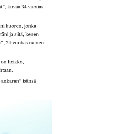
at”, kuvaa 34-vuotias
eni kuoren, jonka
äni ja siitä, kenen
en”, 24-vuotias nainen
o on heikko,
htaan.
 ankaran” isänsä