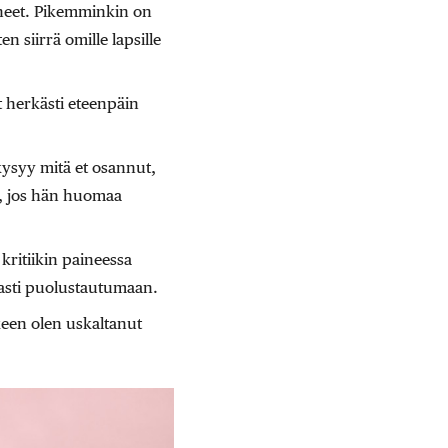
nneet. Pikemminkin on
n siirrä omille lapsille
t herkästi eteenpäin
kysyy mitä et osannut,
s, jos hän huomaa
kritiikin paineessa
vasti puolustautumaan.
een olen uskaltanut