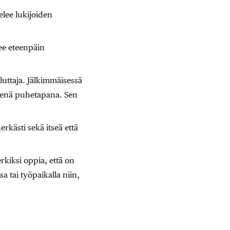
lee lukijoiden
see eteenpäin
uttaja. Jälkimmäisessä
isenä puhetapana. Sen
rkästi sekä itseä että
kiksi oppia, että on
sa tai työpaikalla niin,