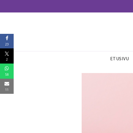
23
ETUSIVU
2
58
11