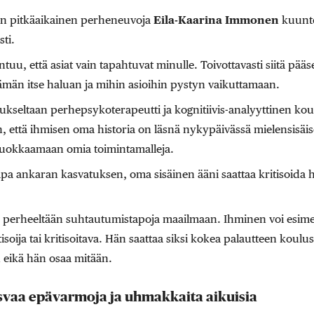
n pitkäaikainen perheneuvoja
Eila-Kaarina Immonen
kuunte
ti.
ntuu, että asiat vain tapahtuvat minulle. Toivottavasti siitä pää
lämän itse haluan ja mihin asioihin pystyn vaikuttamaan.
seltaan perhepsykoterapeutti ja kognitiivis-analyyttinen koul
n, että ihmisen oma historia on läsnä nykypäivässä mielensisä
uokkaamaan omia toimintamalleja.
pa ankaran kasvatuksen, oma sisäinen ääni saattaa kritisoida he
perheeltään suhtautumistapoja maailmaan. Ihminen voi esimer
tisoija tai kritisoitava. Hän saattaa siksi kokea palautteen koulus
n eikä hän osaa mitään.
svaa epävarmoja ja uhmakkaita aikuisia