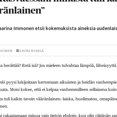
ränlainen”
arina Immonen etsii kokemuksista aineksia uudenlais
IIHONEN
LAURA RIIHELÄ
ssa herättää? Entä isä? Jos mieleen tulvahtaa lämpöä, läheisyyttä
nki
pyysi lukijoitaan kertomaan aikuisten ja heidän vanhempien
li sata. Moni kokee, että ei kelpaa vanhemmilleen sellaisena kuin
a tuli kaikin tavoin vääränlainen: laiska, huolimaton, omapäi
inen.
akastamaan minua vain tietyin ehdoin: kun olin riittävän samaa