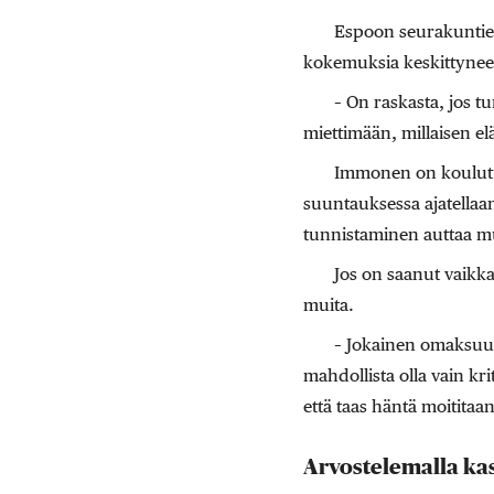
Espoon seurakuntie
kokemuksia keskittynees
– On raskasta, jos tu
miettimään, millaisen e
Immonen on koulutuk
suuntauksessa ajatellaa
tunnistaminen auttaa m
Jos on saanut vaikka
muita.
– Jokainen omaksuu 
mahdollista olla vain kri
että taas häntä moititaa
Arvostelemalla ka