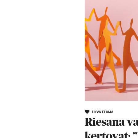
HYVÄ ELÄMÄ
Riesana va
kertovat: 