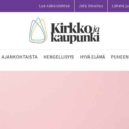
Lue näköislehteä
Jätä ilmoitus
Lähetä ju
AJANKOHTAISTA
HENGELLISYYS
HYVÄ ELÄMÄ
PUHEEN