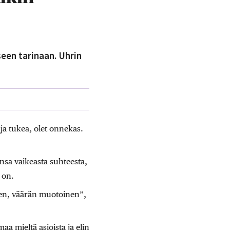
een tarinaan. Uhrin
 ja tukea, olet onnekas.
sa vaikeasta suhteesta,
 on.
nen, väärän muotoinen”,
 mieltä asioista ja elin