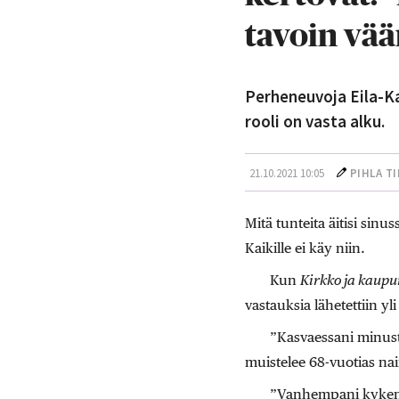
tavoin vää
Perheneuvoja Eila-Ka
rooli on vasta alku.
21.10.2021 10:05
PIHLA T
Mitä tunteita äitisi sinu
Kaikille ei käy niin.
Kun
Kirkko ja kaupu
vastauksia lähetettiin y
”Kasvaessani minust
muistelee 68-vuotias na
”Vanhempani kykeni r