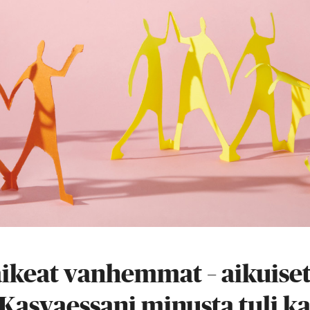
ikeat vanhemmat – aikuiset
”Kasvaessani minusta tuli k