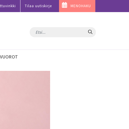
ttuvinkki
Tilaa uutiskirje
MENOHAKU
Hae
VUOROT