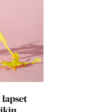
 lapset
aikin