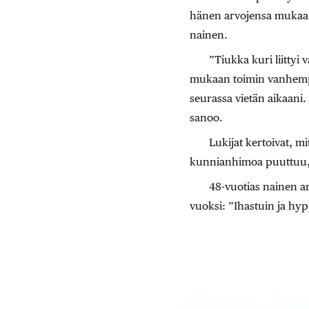
hänen arvojensa mukaan. 
nainen.
”Tiukka kuri liittyi
mukaan toimin vanhempien
seurassa vietän aikaani. 
sanoo.
Lukijat kertoivat, m
kunnianhimoa puuttuu, 
48-vuotias nainen 
vuoksi: ”Ihastuin ja hyp