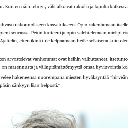
Kun en näin tehnyt, välit alkoivat rakoilla ja lopulta katkesiv
 vahvasti uskonnolliseen kasvatukseen. Opin rakentamaan itsell
i seurassa. Peitin tunteeni ja opin valehtelemaan mielipiteist
Ajattelin, etten ikinä tule kelpaamaan heille sellaisena kuin ol
iten arvostelevat vanhemmat ovat heihin vaikuttaneet: itsetunt
on masennusta ja välinpitämättömyyttä omaa hyvinvointia ko
arvelee hakeneensa nuorempana miesten hyväksyntää ”hirveän
päsin sänkyyn liian helposti.”