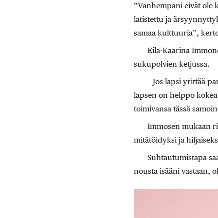
”Vanhempani eivät ole k
latistettu ja ärsyynnytty
samaa kulttuuria”, kert
Eila-Kaarina Immonen
sukupolvien ketjussa.
– Jos lapsi yrittää 
lapsen on helppo kokea 
toimivansa tässä samoi
Immosen mukaan riipp
mitätöidyksi ja hiljais
Suhtautumistapa saa
nousta isääni vastaan, ol