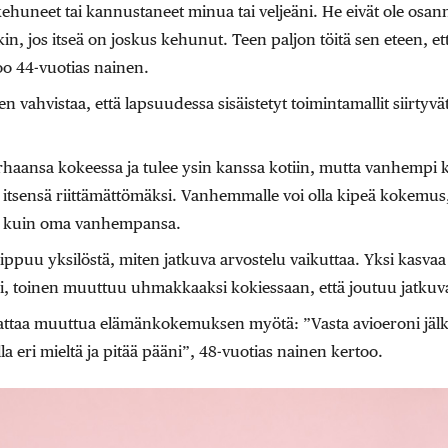
ehuneet tai kannustaneet minua tai veljeäni. He eivät ole osa
kin, jos itseä on joskus kehunut. Teen paljon töitä sen eteen, ette
oo 44-vuotias nainen.
 vahvistaa, että lapsuudessa sisäistetyt toimintamallit siirtyvä
parhaansa kokeessa ja tulee ysin kanssa kotiin, mutta vanhempi 
itsensä riittämättömäksi. Vanhemmalle voi olla kipeä kokemu
n kuin oma vanhempansa.
uu yksilöstä, miten jatkuva arvostelu vaikuttaa. Yksi kasvaa 
eksi, toinen muuttuu uhmakkaaksi kokiessaan, että joutuu jatku
ttaa muuttua elämänkokemuksen myötä: ”Vasta avioeroni jälk
la eri mieltä ja pitää pääni”, 48-vuotias nainen kertoo.