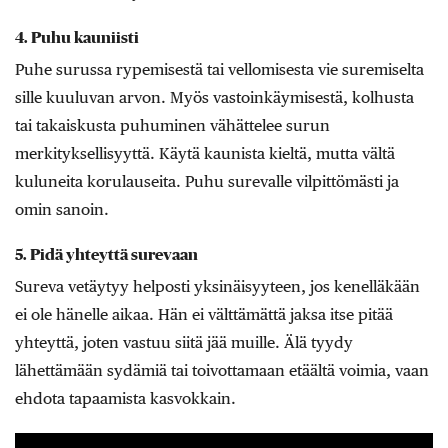
4. Puhu kauniisti
Puhe surussa rypemisestä tai vellomisesta vie suremiselta
sille kuuluvan arvon. Myös vastoinkäymisestä, kolhusta
tai takaiskusta puhuminen vähättelee surun
merkityksellisyyttä. Käytä kaunista kieltä, mutta vältä
kuluneita korulauseita. Puhu surevalle vilpittömästi ja
omin sanoin.
5. Pidä yhteyttä surevaan
Sureva vetäytyy helposti yksinäisyyteen, jos kenelläkään
ei ole hänelle aikaa. Hän ei välttämättä jaksa itse pitää
yhteyttä, joten vastuu siitä jää muille. Älä tyydy
lähettämään sydämiä tai toivottamaan etäältä voimia, vaan
ehdota tapaamista kasvokkain.