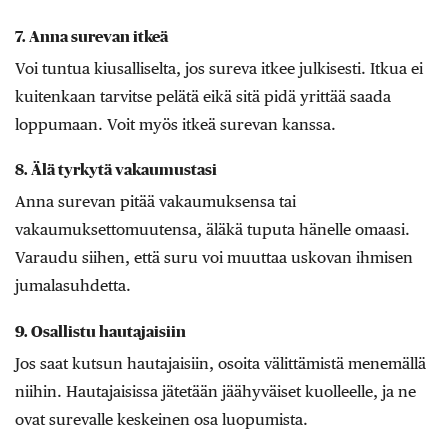
7. Anna surevan itkeä
Voi tuntua kiusalliselta, jos sureva itkee julkisesti. Itkua ei
kuitenkaan tarvitse pelätä eikä sitä pidä yrittää saada
loppumaan. Voit myös itkeä surevan kanssa.
8. Älä tyrkytä vakaumustasi
Anna surevan pitää vakaumuksensa tai
vakaumuksettomuutensa, äläkä tuputa hänelle omaasi.
Varaudu siihen, että suru voi muuttaa uskovan ihmisen
jumalasuhdetta.
9. Osallistu hautajaisiin
Jos saat kutsun hautajaisiin, osoita välittämistä menemällä
niihin. Hautajaisissa jätetään jäähyväiset kuolleelle, ja ne
ovat surevalle keskeinen osa luopumista.