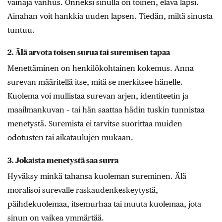
vainaja vanhus. Onneksi sinulla on toinen, elävä lapsi.
Ainahan voit hankkia uuden lapsen. Tiedän, miltä sinusta
tuntuu.
2. Älä arvota toisen surua tai suremisen tapaa
Menettäminen on henkilökohtainen kokemus. Anna
surevan määritellä itse, mitä se merkitsee hänelle.
Kuolema voi mullistaa surevan arjen, identiteetin ja
maailmankuvan – tai hän saattaa hädin tuskin tunnistaa
menetystä. Suremista ei tarvitse suorittaa muiden
odotusten tai aikataulujen mukaan.
3. Jokaista menetystä saa surra
Hyväksy minkä tahansa kuoleman sureminen. Älä
moralisoi surevalle raskaudenkeskeytystä,
päihdekuolemaa, itsemurhaa tai muuta kuolemaa, jota
sinun on vaikea ymmärtää.