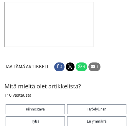
JAA TÄMÄ ARTIKKELI:
2
4
1
Mitä mieltä olet artikkelista?
110
vastausta
Kiinnostava
Hyödyllinen
Tylsä
En ymmärrä