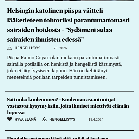
Helsingin katolinen piispa väitteli
lääketieteen tohtoriksi parantumattomasti
sairaiden hoidosta – ”Sydämeni sulaa
sairaiden ihmisten edessä”
HENGELLISYYS
2.6.2026
Piispa Raimo Goyarrolan mukaan parantumattomasti
sairailla potilailla on henkistä ja hengellistä kärsimystä,
joka ei liity fyysiseen kipuun. Hän on kehittänyt
menetelmiä potilaan tarpeiden tunnistamiseen.
Sattuuko kuoleminen? – Kuoleman asiantuntijat
vastaavat kysymyksiin, joita ihmiset miettivät elämän
lopussa
HYVÄ ELÄMÄ
HENGELLISYYS
18.4.2024