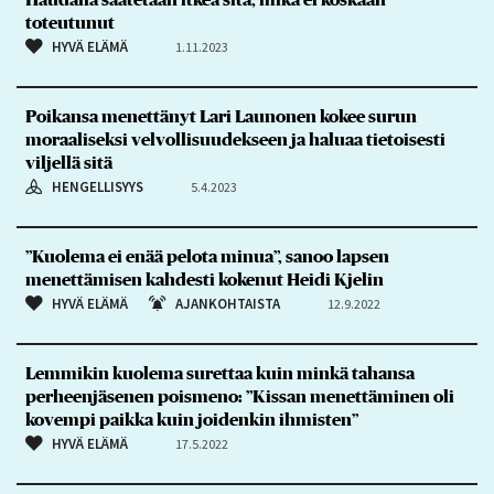
Haudalla saatetaan itkeä sitä, mikä ei koskaan
toteutunut
HYVÄ ELÄMÄ
1.11.2023
Poikansa menettänyt Lari Launonen kokee surun
moraaliseksi velvollisuudekseen ja haluaa tietoisesti
viljellä sitä
HENGELLISYYS
5.4.2023
”Kuolema ei enää pelota minua”, sanoo lapsen
menettämisen kahdesti kokenut Heidi Kjelin
HYVÄ ELÄMÄ
AJANKOHTAISTA
12.9.2022
Lemmikin kuolema surettaa kuin minkä tahansa
perheenjäsenen poismeno: ”Kissan menettäminen oli
kovempi paikka kuin joidenkin ihmisten”
HYVÄ ELÄMÄ
17.5.2022