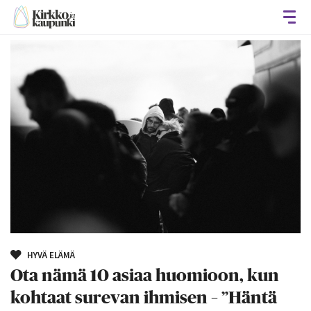
Avaa
HYVÄ ELÄMÄ
Ota nämä 10 asiaa huomioon, kun
kohtaat surevan ihmisen – ”Häntä