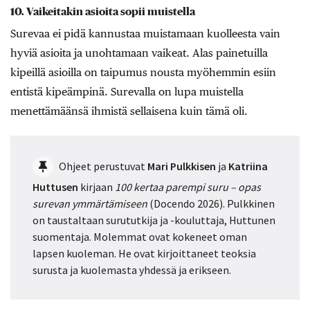
10. Vaikeitakin asioita sopii muistella
Surevaa ei pidä kannustaa muistamaan kuolleesta vain
hyviä asioita ja unohtamaan vaikeat. Alas painetuilla
kipeillä asioilla on taipumus nousta myöhemmin esiin
entistä kipeämpinä. Surevalla on lupa muistella
menettämäänsä ihmistä sellaisena kuin tämä oli.
Ohjeet perustuvat
Mari Pulkkisen
ja
Katriina
Huttusen
kirjaan
100 kertaa parempi suru – opas
surevan ymmärtämiseen
(Docendo 2026). Pulkkinen
on taustaltaan surututkija ja -kouluttaja, Huttunen
suomentaja. Molemmat ovat kokeneet oman
lapsen kuoleman. He ovat kirjoittaneet teoksia
surusta ja kuolemasta yhdessä ja erikseen.