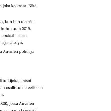
 joka kolkassa. Niitä
ta
, kun hän törmäsi
 huhtikuuta 2019.
 epoksihartsiin
a ja säteilyä.
ä Auvinen pohti, ja
tutkijoita, katsoi
n osallistui tieteelliseen
ta.
6), jossa Auvinen
 maailmasta kriiseistä