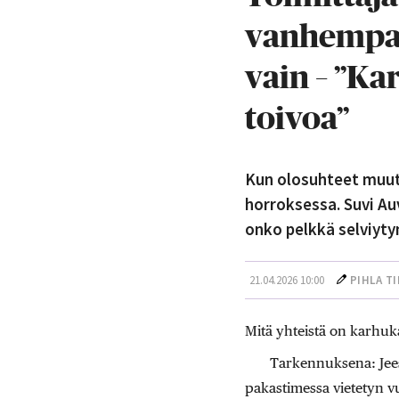
vanhempaan
vain – ”Ka
toivoa”
Kun olosuhteet muut
horroksessa. Suvi A
onko pelkkä selviyty
21.04.2026 10:00
PIHLA T
Mitä yhteistä on karhuka
Tarkennuksena: Jee
pakastimessa vietetyn v