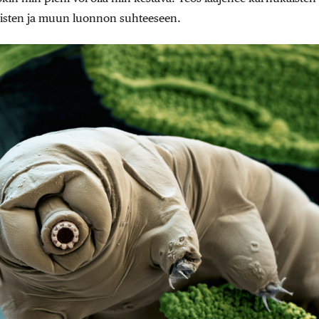
misten ja muun luonnon suhteeseen.