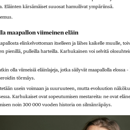
skea. Eläinten kärsämäiset suuosat hamuilivat ympäriinsä.
kemus.
la maapallon viimeinen eläin
pallosta elinkelvottoman itselleen ja lähes kaikelle muulle, to
n pienillä, pulleilla harteilla. Karhukainen voi selvitä olosuhtei
kin olla viimeisiä eläinlajeja, jotka säilyvät maapallolla elossa 
asteroidin törmäys.
tetään usein voimaan ja suuruuteen, mutta evoluution näköku
essa. Karhukaiset ovat sopeutumisen mestareita: ne ovat elänee
hmisen noin 300 000 vuoden historia on silmänräpäys.