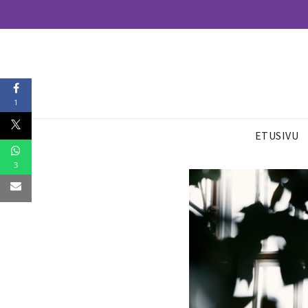
1
ETUSIVU
3