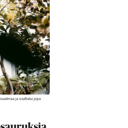
maailmaa ja osallistui jopa
osauruksia