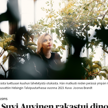
sista luettuaan kuuhun lähetetyistä otuksista. Hän matkusti niiden perässä ympäri 
t kuvattiin Helsingin Talvipuutarhassa vuonna 2023. Kuva: Joonas Brandt
ISYYS
 Suvi Auvinen rakastui din