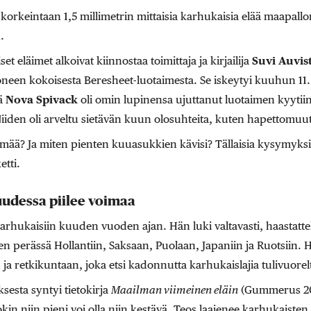
korkeintaan 1,5 millimetrin mittaisia karhukaisia elää maapallon
.
 eläimet alkoivat kiinnostaa toimittaja ja kirjailija
Suvi Auvis
een kokoisesta Beresheet-luotaimesta. Se iskeytyi kuuhun 11.
jä
Nova Spivack
oli omin lupinensa ujuttanut luotaimen kyytiin
iiden oli arveltu sietävän kuun olosuhteita, kuten hapettomuutt
ämää? Ja miten pienten kuuasukkien kävisi? Tällaisia kysymyksi
etti.
udessa piilee voimaa
rhukaisiin kuuden vuoden ajan. Hän luki valtavasti, haastatteli 
en perässä Hollantiin, Saksaan, Puolaan, Japaniin ja Ruotsiin. Hä
a retkikuntaan, joka etsi kadonnutta karhukaislajia tulivuorel
esta syntyi tietokirja
Maailman viimeinen eläin
(Gummerus 202
jokin niin pieni voi olla niin kestävä. Teos laajenee karhukaisten