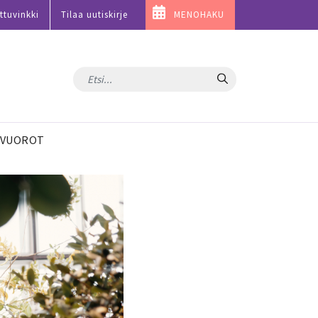
ttuvinkki
Tilaa uutiskirje
MENOHAKU
Hae
VUOROT