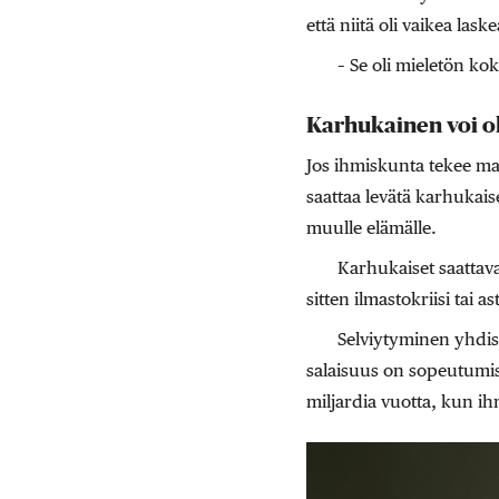
että niitä oli vaikea la
– Se oli mieletön ko
Karhukainen voi ol
Jos ihmiskunta tekee maa
saattaa levätä karhukaise
muulle elämälle.
Karhukaiset saattavat
sitten ilmastokriisi tai 
Selviytyminen yhdis
salaisuus on sopeutumis
miljardia vuotta, kun i