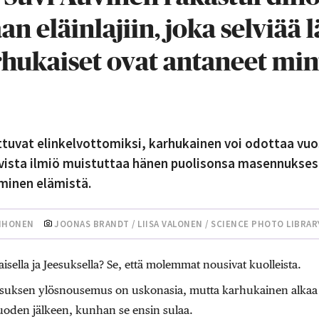
 eläinlajiin, joka selviää 
rhukaiset ovat antaneet min
tuvat elinkelvottomiksi, karhukainen voi odottaa vuo
uvista ilmiö muistuttaa hänen puolisonsa masennukses
minen elämistä.
IIHONEN
JOONAS BRANDT / LIISA VALONEN / SCIENCE PHOTO LIBRAR
isella ja Jeesuksella? Se, että molemmat nousivat kuolleista.
suksen ylösnousemus on uskonasia, mutta karhukainen alkaa 
uoden jälkeen, kunhan se ensin sulaa.