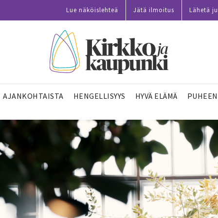
Lue näköislehteä
Jätä ilmoitus
Lähetä ju
AJANKOHTAISTA
HENGELLISYYS
HYVÄ ELÄMÄ
PUHEEN