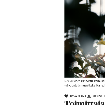
Suvi Auvinen kiinnostui karhukai
tulivuoritutkimusretkelle. Häne
HYVÄ ELÄMÄ
HENGELL
Toimittaja