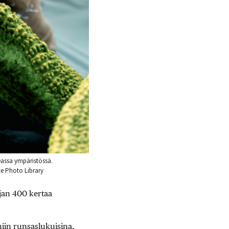
eassa ympäristössä.
ce Photo Library
jan 400 kertaa
niin runsaslukuisina,