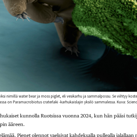
si nimillä water bear ja moss piglet, eli vesikarhu ja sammalpossu. Se viihtyy kost
assa on Paramacrobiotus craterlaki -karhukaislajin yksilö sammalessa. Kuva: Scien
hukaiset kunnolla Ruotsissa vuonna 2024, kun hän pääsi tutki
pin ääreen.
lämää. Pienet olennot vaelsivat kahdeksalla pullealla jalallaan 