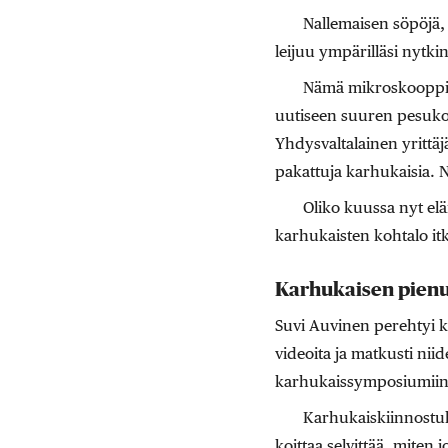
Nallemaisen söpöjä, 
leijuu ympärilläsi nytkin
Nämä mikroskooppiset
uutiseen suuren pesukon
Yhdysvaltalainen yrittä
pakattuja karhukaisia. N
Oliko kuussa nyt el
karhukaisten kohtalo itk
Karhukaisen pienu
Suvi Auvinen perehtyi ka
videoita ja matkusti niid
karhukaissymposiumiin j
Karhukaiskiinnostuks
koittaa selvittää, miten 