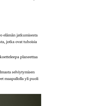
ivo elämän jatkumisesta
sta, jotka ovat tuhoisia
– koetteleepa planeettaa
lmasta selviytymisen
t maapallolla yli puoli