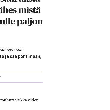
lähes mistä
ulle paljon
sia syvässä
ta ja saa pohtimaan,
Y
touhuta vaikka viiden