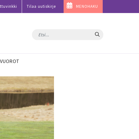
ttuvinkki
Tilaa uutiskirje
MENOHAKU
Hae
VUOROT