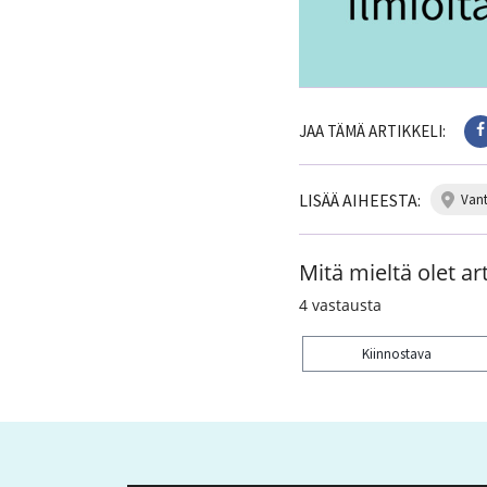
JAA TÄMÄ ARTIKKELI:
LISÄÄ AIHEESTA:
van
Mitä mieltä olet art
4
vastausta
Kiinnostava
Kiitos palautteesta! J