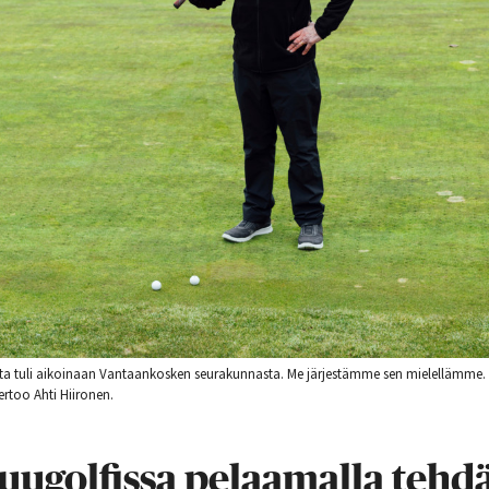
sta tuli aikoinaan Vantaankosken seurakunnasta. Me järjestämme sen mielellämme
ertoo Ahti Hiironen.
uugolfissa pelaamalla tehd