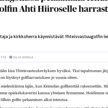
lfin Ahti Hiiroselle harras
taja ja kirkkoherra käynnistävät Yhteisvastuugolfin lei
UTTA
VILJA HARALA
tään kisa Yhteisvastuukeräyksen hyväksi. Yksi tapahtuman järjest
 on löytänyt golfharrastuksen jo vuosia sitten.
i mielenkiintoa lajiin, kun Keimolan golfkenttää rakennettiin. Min
imme opiskelukaverini kanssa yhteisen firmamme. Hoidimme si
 Silloin golfin pelaaminen alkoi toteutua.