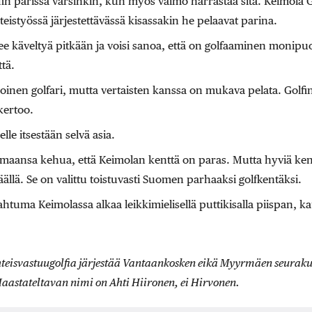
fin parissa varsinkin, kun myös vaimo harrastaa sitä. Keimola 
styössä järjestettävässä kisassakin he pelaavat parina.
ulee käveltyä pitkään ja voisi sanoa, että on golfaaminen monipuo
tä.
oinen golfari, mutta vertaisten kanssa on mukava pelata. Golfin
kertoo.
le itsestään selvä asia.
omaansa kehua, että Keimolan kenttä on paras. Mutta hyviä ken
ällä. Se on valittu toistuvasti Suomen parhaaksi golfkentäksi.
htuma Keimolassa alkaa leikkimielisellä puttikisalla piispan, k
 Yhteisvastuugolfia järjestää Vantaankosken eikä Myyrmäen seurak
 Haastateltavan nimi on Ahti Hiironen, ei Hirvonen.