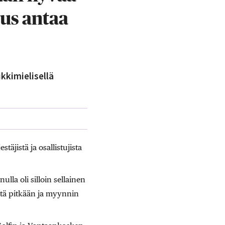
tus antaa
kkimielisellä
äjistä ja osallistujista
ulla oli silloin sellainen
tä pitkään ja myynnin