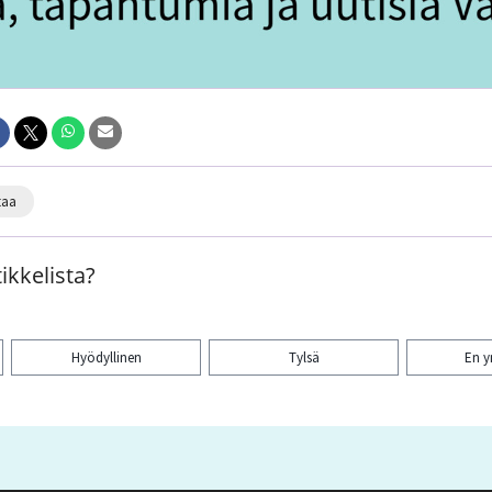
taa
ikkelista?
Hyödyllinen
Tylsä
En 
aa artikkeli: