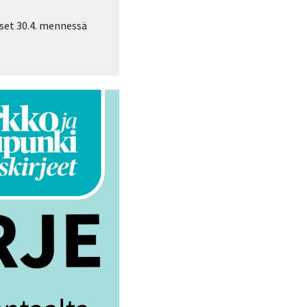
iset 30.4. mennessä