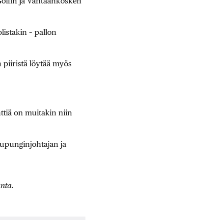
Golfin ja Vantaankosken
listakin – pallon
 piiristä löytää myös
ttiä on muitakin niin
aupunginjohtajan ja
unta.