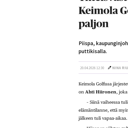
Keimola Go
paljon
Piispa, kaupunginjoh
puttikisalla.
20.04.2026 12:30
NINA RI
Keimola Golfissa järjeste
on
Ahti Hiironen
, joka
– Siinä vaiheessa tul
elämäntilanne, että my
jälkeen tuli vapaa-aikaa.