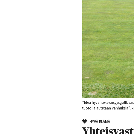
”Idea hyväntekeväisyysgolfkisa
tuotolla autetaan vanhuksia”, k
HYVÄ ELÄMÄ
Yhteisvast