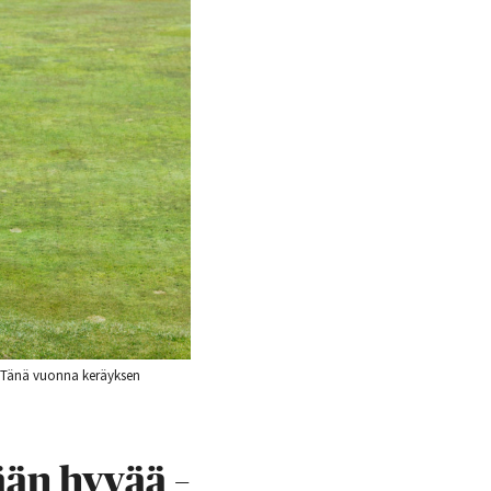
. Tänä vuonna keräyksen
ään hyvää –