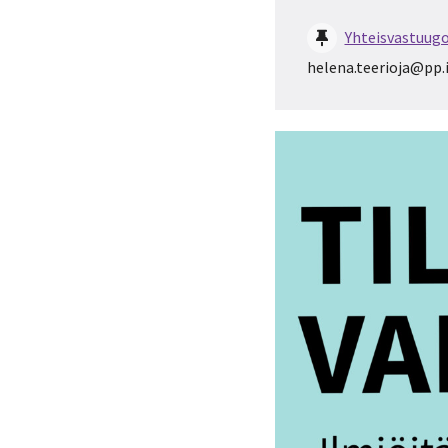
Yhteisvastuug
helena.teerioja@pp.in