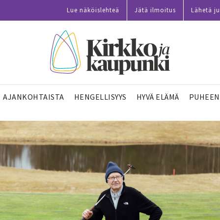
Lue näköislehteä
Jätä ilmoitus
Lähetä ju
AJANKOHTAISTA
HENGELLISYYS
HYVÄ ELÄMÄ
PUHEEN