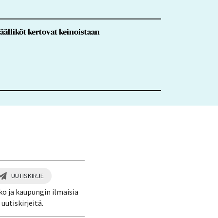
älliköt kertovat keinoistaan
UUTISKIRJE
ko ja kaupungin ilmaisia
uutiskirjeitä.