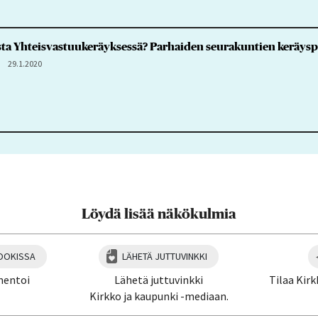
ta Yhteisvastuukeräyksessä? Parhaiden seurakuntien keräyspä
29.1.2020
Löydä lisää näkökulmia
OOKISSA
LÄHETÄ JUTTUVINKKI
mentoi
Lähetä juttuvinkki
Tilaa Kirk
Kirkko ja kaupunki -mediaan.