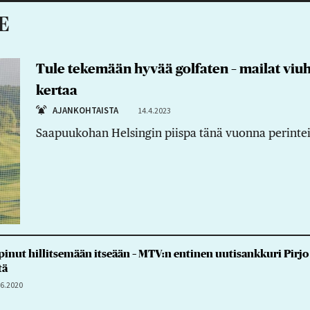
E
Tule tekemään hyvää golfaten – mailat viuh
kertaa
AJANKOHTAISTA
14.4.2023
Saapuukohan Helsingin piispa tänä vuonna perintei
nut hillitsemään itseään – MTV:n entinen uutisankkuri Pirjo N
tä
.6.2020