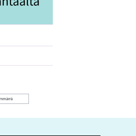
ymmärrä