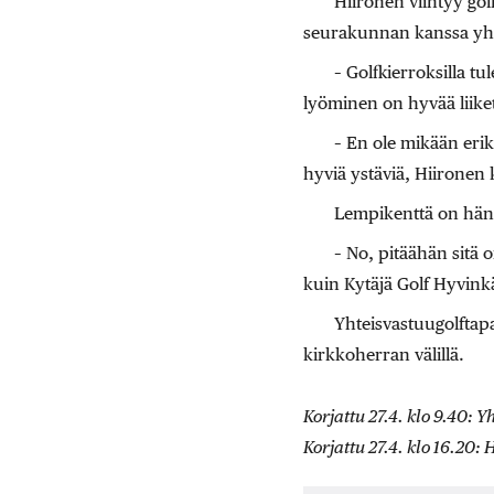
Hiironen viihtyy gol
seurakunnan kanssa yhtei
– Golfkierroksilla t
lyöminen on hyvää liiket
– En ole mikään erik
hyviä ystäviä, Hiironen 
Lempikenttä on hänel
– No, pitäähän sitä 
kuin Kytäjä Golf Hyvinkä
Yhteisvastuugolftapa
kirkkoherran välillä.
Korjattu 27.4. klo 9.40:
Korjattu 27.4. klo 16.20: