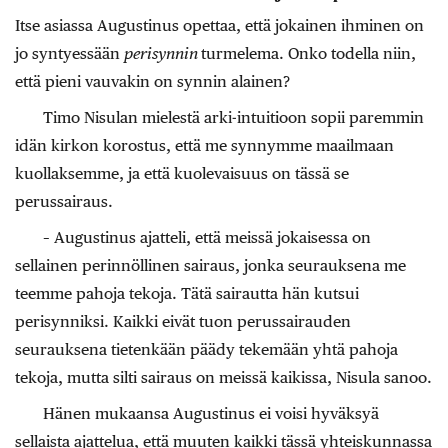
Itse asiassa Augustinus opettaa, että jokainen ihminen on
jo syntyessään
perisynnin
turmelema. Onko todella niin,
että pieni vauvakin on synnin alainen?
Timo Nisulan mielestä arki-intuitioon sopii paremmin
idän kirkon korostus, että me synnymme maailmaan
kuollaksemme, ja että kuolevaisuus on tässä se
perussairaus.
– Augustinus ajatteli, että meissä jokaisessa on
sellainen perinnöllinen sairaus, jonka seurauksena me
teemme pahoja tekoja. Tätä sairautta hän kutsui
perisynniksi. Kaikki eivät tuon perussairauden
seurauksena tietenkään päädy tekemään yhtä pahoja
tekoja, mutta silti sairaus on meissä kaikissa, Nisula sanoo.
Hänen mukaansa Augustinus ei voisi hyväksyä
sellaista ajattelua, että muuten kaikki tässä yhteiskunnassa