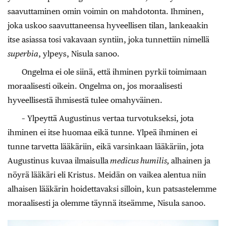
saavuttaminen omin voimin on mahdotonta. Ihminen,
joka uskoo saavuttaneensa hyveellisen tilan, lankeaakin
itse asiassa tosi vakavaan syntiin, joka tunnettiin nimellä
superbia
, ylpeys, Nisula sanoo.
Ongelma ei ole siinä, että ihminen pyrkii toimimaan
moraalisesti oikein. Ongelma on, jos moraalisesti
hyveellisestä ihmisestä tulee omahyväinen.
– Ylpeyttä Augustinus vertaa turvotukseksi, jota
ihminen ei itse huomaa eikä tunne. Ylpeä ihminen ei
tunne tarvetta lääkäriin, eikä varsinkaan lääkäriin, jota
Augustinus kuvaa ilmaisulla
medicus humilis,
alhainen ja
nöyrä lääkäri eli Kristus. Meidän on vaikea alentua niin
alhaisen lääkärin hoidettavaksi silloin, kun patsastelemme
moraalisesti ja olemme täynnä itseämme, Nisula sanoo.