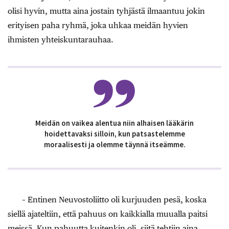
olisi hyvin, mutta aina jostain tyhjästä ilmaantuu jokin
erityisen paha ryhmä, joka uhkaa meidän hyvien
ihmisten yhteiskuntarauhaa.
Meidän on vaikea alentua niin alhaisen lääkärin
hoidettavaksi silloin, kun patsastelemme
moraalisesti ja olemme täynnä itseämme.
– Entinen Neuvostoliitto oli kurjuuden pesä, koska
siellä ajateltiin, että pahuus on kaikkialla muualla paitsi
meissä. Kun pahuutta kuitenkin oli, siitä tehtiin aina