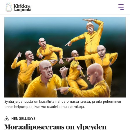
Avaa
Syntiä ja pahuutta on kiusallista nähdä omassa itsessä, ja siitä puhuminen
onkin helpompaa, kun voi osoitella muiden vikoja.
HENGELLISYYS
Moraaliposeeraus on ylpeyden