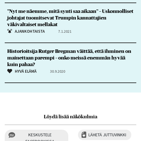
”Nyt me näemme, mitä synti saa aikaan” – Uskonnolliset
johtajat tuomitsevat Trumpin kannattajien
väkivaltaiset mellakat
AJANKOHTAISTA
7.1.2021
Historioitsija Rutger Bregman väittää, että ihminen on
mainettaan parempi – onko meissä enemmän hyvää
kuin pahaa?
HYVÄ ELÄMÄ
30.9.2020
Löydä lisää näkökulmia
KESKUSTELE
LÄHETÄ JUTTUVINKKI