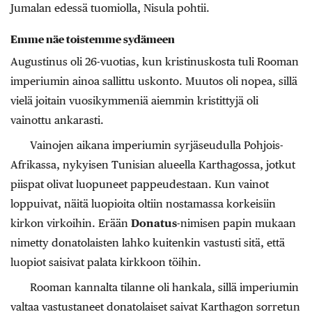
Jumalan edessä tuomiolla, Nisula pohtii.
Emme näe toistemme sydämeen
Augustinus oli 26-vuotias, kun kristinuskosta tuli Rooman
imperiumin ainoa sallittu uskonto. Muutos oli nopea, sillä
vielä joitain vuosikymmeniä aiemmin kristittyjä oli
vainottu ankarasti.
Vainojen aikana imperiumin syrjäseudulla Pohjois-
Afrikassa, nykyisen Tunisian alueella Karthagossa, jotkut
piispat olivat luopuneet pappeudestaan. Kun vainot
loppuivat, näitä luopioita oltiin nostamassa korkeisiin
kirkon virkoihin. Erään
Donatus
-nimisen papin mukaan
nimetty donatolaisten lahko kuitenkin vastusti sitä, että
luopiot saisivat palata kirkkoon töihin.
Rooman kannalta tilanne oli hankala, sillä imperiumin
valtaa vastustaneet donatolaiset saivat Karthagon sorretun