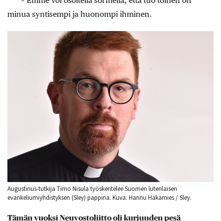
– Emme voi osoitella sormella, että tuo toinen on
minua syntisempi ja huonompi ihminen.
Augustinus-tutkija Timo Nisula työskentelee Suomen luterilaisen
evankeliumiyhdistyksen (Sley) pappina. Kuva: Hannu Häkämies / Sley.
Tämän vuoksi Neuvostoliitto oli kurjuuden pesä