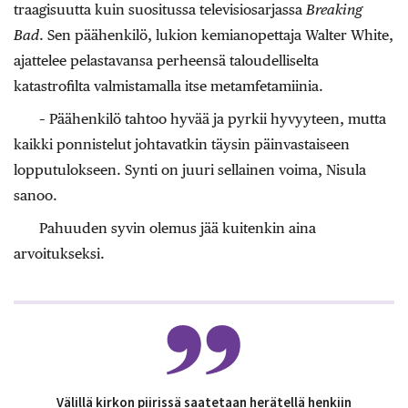
traagisuutta kuin suositussa televisiosarjassa
Breaking
Bad
. Sen päähenkilö, lukion kemianopettaja Walter White,
ajattelee pelastavansa perheensä taloudelliselta
katastrofilta valmistamalla itse metamfetamiinia.
– Päähenkilö tahtoo hyvää ja pyrkii hyvyyteen, mutta
kaikki ponnistelut johtavatkin täysin päinvastaiseen
lopputulokseen. Synti on juuri sellainen voima, Nisula
sanoo.
Pahuuden syvin olemus jää kuitenkin aina
arvoitukseksi.
Välillä kirkon piirissä saatetaan herätellä henkiin