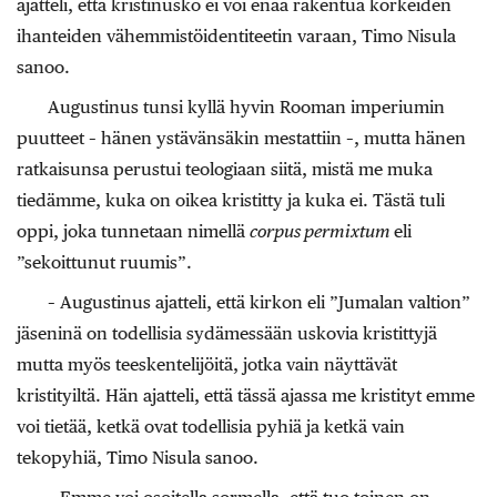
ajatteli, että kristinusko ei voi enää rakentua korkeiden
ihanteiden vähemmistöidentiteetin varaan, Timo Nisula
sanoo.
Augustinus tunsi kyllä hyvin Rooman imperiumin
puutteet – hänen ystävänsäkin mestattiin –, mutta hänen
ratkaisunsa perustui teologiaan siitä, mistä me muka
tiedämme, kuka on oikea kristitty ja kuka ei. Tästä tuli
oppi, joka tunnetaan nimellä
corpus permixtum
eli
”sekoittunut ruumis”.
– Augustinus ajatteli, että kirkon eli ”Jumalan valtion”
jäseninä on todellisia sydämessään uskovia kristittyjä
mutta myös teeskentelijöitä, jotka vain näyttävät
kristityiltä. Hän ajatteli, että tässä ajassa me kristityt emme
voi tietää, ketkä ovat todellisia pyhiä ja ketkä vain
tekopyhiä, Timo Nisula sanoo.