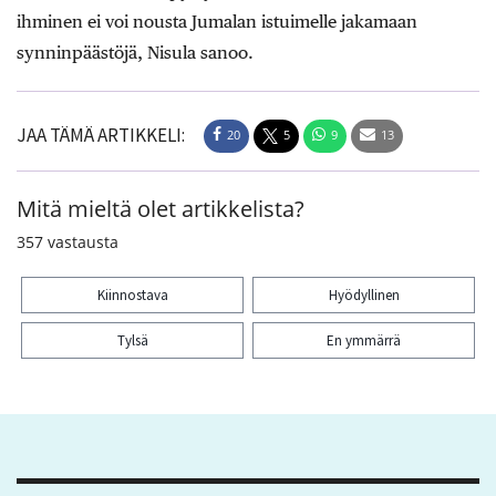
ihminen ei voi nousta Jumalan istuimelle jakamaan
synninpäästöjä, Nisula sanoo.
JAA TÄMÄ ARTIKKELI:
20
5
9
13
Mitä mieltä olet artikkelista?
357
vastausta
Kiinnostava
Hyödyllinen
Tylsä
En ymmärrä
Kiitos palautteesta! Jaa artikkeli:
20
5
9
13