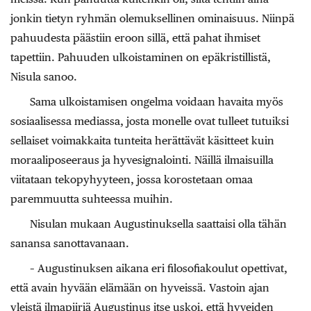
jonkin tietyn ryhmän olemuksellinen ominaisuus. Niinpä
pahuudesta päästiin eroon sillä, että pahat ihmiset
tapettiin. Pahuuden ulkoistaminen on epäkristillistä,
Nisula sanoo.
Sama ulkoistamisen ongelma voidaan havaita myös
sosiaalisessa mediassa, josta monelle ovat tulleet tutuiksi
sellaiset voimakkaita tunteita herättävät käsitteet kuin
moraaliposeeraus ja hyvesignalointi. Näillä ilmaisuilla
viitataan tekopyhyyteen, jossa korostetaan omaa
paremmuutta suhteessa muihin.
Nisulan mukaan Augustinuksella saattaisi olla tähän
sanansa sanottavanaan.
– Augustinuksen aikana eri filosofiakoulut opettivat,
että avain hyvään elämään on hyveissä. Vastoin ajan
yleistä ilmapiiriä Augustinus itse uskoi, että hyveiden