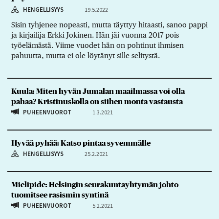
HENGELLISYYS
19.5.2022
Sisin tyhjenee nopeasti, mutta täyttyy hitaasti, sanoo pappi
ja kirjailija Erkki Jokinen. Hän jäi vuonna 2017 pois
työelämästä. Viime vuodet hän on pohtinut ihmisen
pahuutta, mutta ei ole löytänyt sille selitystä.
Kuula: Miten hyvän Jumalan maailmassa voi olla
pahaa? Kristinuskolla on siihen monta vastausta
PUHEENVUOROT
1.3.2021
Hyvää pyhää: Katso pintaa syvemmälle
HENGELLISYYS
25.2.2021
Mielipide: Helsingin seurakuntayhtymän johto
tuomitsee rasismin syntinä
PUHEENVUOROT
5.2.2021