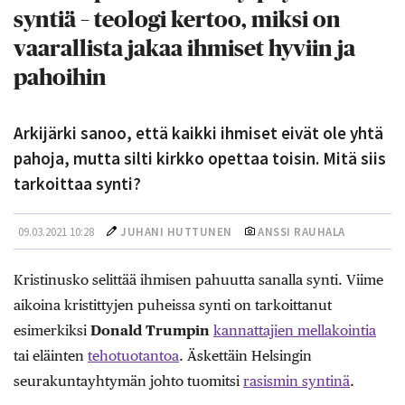
syntiä – teologi kertoo, miksi on
vaarallista jakaa ihmiset hyviin ja
pahoihin
Arkijärki sanoo, että kaikki ihmiset eivät ole yhtä
pahoja, mutta silti kirkko opettaa toisin. Mitä siis
tarkoittaa synti?
09.03.2021 10:28
JUHANI HUTTUNEN
ANSSI RAUHALA
Kristinusko selittää ihmisen pahuutta sanalla synti. Viime
aikoina kristittyjen puheissa synti on tarkoittanut
esimerkiksi
Donald Trumpin
kannattajien mellakointia
tai eläinten
tehotuotantoa
. Äskettäin Helsingin
seurakuntayhtymän johto tuomitsi
rasismin syntinä
.