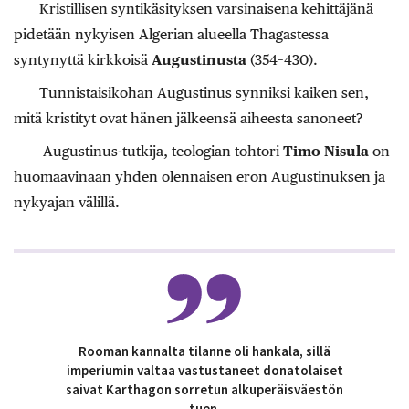
Kristillisen syntikäsityksen varsinaisena kehittäjänä
pidetään nykyisen Algerian alueella Thagastessa
syntynyttä kirkkoisä
Augustinusta
(354–430).
Tunnistaisikohan Augustinus synniksi kaiken sen,
mitä kristityt ovat hänen jälkeensä aiheesta sanoneet?
Augustinus-tutkija, teologian tohtori
Timo Nisula
on
huomaavinaan yhden olennaisen eron Augustinuksen ja
nykyajan välillä.
Rooman kannalta tilanne oli hankala, sillä
imperiumin valtaa vastustaneet donatolaiset
saivat Karthagon sorretun alkuperäisväestön
tuen.