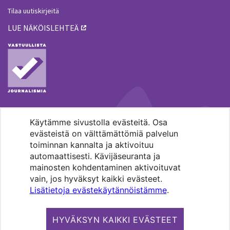
Tilaa uutiskirjeitä
LUE NÄKÖISLEHTEÄ
Käytämme sivustolla evästeitä. Osa
MENOHAKU
evästeistä on välttämättömiä palvelun
toiminnan kannalta ja aktivoituu
automaattisesti. Kävijäseuranta ja
mainosten kohdentaminen aktivoituvat
vain, jos hyväksyt kaikki evästeet.
Lisätietoja evästekäytännöistämme
.
Pääkaupunkiseudun evankelis-
luterilaisten seurakuntien media.
HYVÄKSYN KAIKKI EVÄSTEET