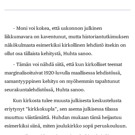
– Moni voi kokea, että uskonnon julkinen
liikkumavara on kaventunut, mutta historiantutkimuksen
näkökulmasta esimerkiksi kirkollinen lehdistö itsekin on
ollut osa tällaista kehitystä, Huhta sanoo.
– Tämän voi nähdä siitä, että kun kirkolliset teemat
marginalisoituivat 1920-luvulla maallisessa lehdistössä,
samantyyppinen kehitys on myöhemmin tapahtunut
seurakuntalehdistössä, Huhta sanoo.
Kun kirkosta tulee muusta julkisesta keskustelusta
eriytynyt ”kirkkokupla”, sen asema julkisessa tilassa
muuttuu väistämättä. Huhdan mukaan tämä heijastuu
esimerkiksi siinä, miten joulukirkko sopii peruskouluun.