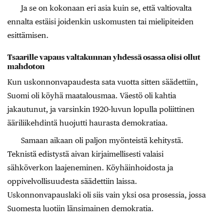
Ja se on kokonaan eri asia kuin se, että valtiovalta
ennalta estäisi joidenkin uskomusten tai mielipiteiden
esittämisen.
Tsaarille vapaus valtakunnan yhdessä osassa olisi ollut
mahdoton
Kun uskonnonvapaudesta sata vuotta sitten säädettiin,
Suomi oli köyhä maatalousmaa. Väes­tö oli kahtia
jakautunut, ja varsinkin 1920-luvun lopulla poliittinen
ääriliikehdintä huojutti haurasta demokratiaa.
Samaan aikaan oli paljon myönteistä kehitystä.
Teknistä edistystä aivan kirjaimellisesti valaisi
sähköverkon laajeneminen. Köyhäinhoidosta ja
oppivelvollisuudesta säädettiin laissa.
Uskonnonvapauslaki oli siis vain yksi osa prosessia, jossa
Suomesta luotiin länsimainen demokratia.