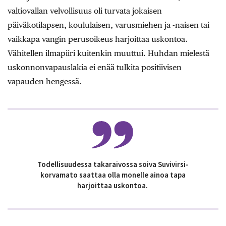
valtiovallan velvollisuus oli turvata jokaisen
päiväkotilapsen, koululaisen, varusmiehen ja -naisen tai
vaikkapa vangin perusoikeus harjoittaa uskontoa.
Vähitellen ilmapiiri kuitenkin muuttui. Huhdan mielestä
uskonnonvapauslakia ei enää tulkita positiivisen
vapauden hengessä.
Todellisuudessa takaraivossa soiva Suvivirsi-
korvamato saattaa olla monelle ainoa tapa
harjoittaa uskontoa.