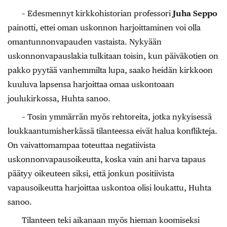
– Edesmennyt kirkkohistorian professori
Juha Seppo
painotti, ettei oman uskonnon harjoittaminen voi olla
omantunnonvapauden vastaista. Nykyään
uskonnonvapauslakia tulkitaan toisin, kun päiväkotien on
pakko pyytää vanhemmilta lupa, saako heidän kirkkoon
kuuluva lapsensa harjoittaa omaa uskontoaan
joulukirkossa, Huhta sanoo.
– Tosin ymmärrän myös rehtoreita, jotka nykyisessä
loukkaantumisherkässä tilanteessa eivät halua konflikteja.
On vaivattomampaa toteuttaa negatiivista
uskonnonvapausoikeutta, koska vain ani harva tapaus
päätyy oikeuteen siksi, että jonkun positiivista
vapausoikeutta harjoittaa uskontoa olisi loukattu, Huhta
sanoo.
Tilanteen teki aikanaan myös hieman koomiseksi