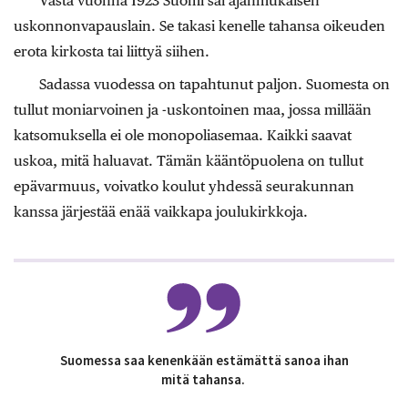
Vasta vuonna 1923 Suomi sai ajanmukaisen
uskonnonvapauslain. Se takasi kenelle tahansa oikeuden
erota kirkosta tai liittyä siihen.
Sadassa vuodessa on tapahtunut paljon. Suomesta on
tullut moniarvoinen ja -uskontoinen maa, jossa millään
katsomuksella ei ole monopoliasemaa. Kaikki saavat
uskoa, mitä haluavat. Tämän kääntöpuolena on tullut
epävarmuus, voivatko koulut yhdessä seurakunnan
kanssa järjestää enää vaikkapa joulukirkkoja.
Suomessa saa kenenkään estämättä sanoa ihan
mitä tahansa.