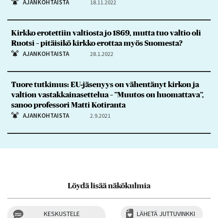
AJANKOHTAISTA
18.11.2022
Kirkko erotettiin valtiosta jo 1869, mutta tuo valtio oli
Ruotsi – pitäisikö kirkko erottaa myös Suomesta?
AJANKOHTAISTA
28.1.2022
Tuore tutkimus: EU-jäsenyys on vähentänyt kirkon ja
valtion vastakkainasettelua – ”Muutos on huomattava”,
sanoo professori Matti Kotiranta
AJANKOHTAISTA
2.9.2021
Löydä lisää näkökulmia
KESKUSTELE
LÄHETÄ JUTTUVINKKI