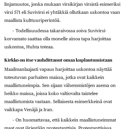
linjamuutos, jonka mukaan virsikirjan virsistä esimeriksi
virsi 571 eli Suvivirsi ei yhtäkkiä ollutkaan uskontoa vaan
maallista kulttuuri­perintöä.
– Todellisuudessa takaraivossa soiva Suvivirsi-
korvamato saattaa olla monelle ainoa tapa harjoittaa
uskontoa, Huhta toteaa.
Kirkko on itse vauhdittanut omaa kuplautumistaan
Maailmanlaajasti vapaus harjoittaa uskontoa näyttää
toteutuvan parhaiten maissa, jotka ovat kaikkein
maallistuneimpia. Sen sijaan vähemmistöjen asema on
heikko maissa, joissa koko valtiovalta taistelee
maallistumista vastaan. Sellaisesta esimerkkeinä ovat
vaikkapa Venäjä ja Iran.
– On huomattavaa, että kaikkein maallistuneimmat
maat ovat järjestään protestanttisia. Protestanttisissa