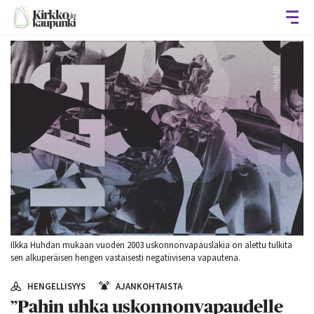
Avaa
Ilkka Huhdan mukaan vuoden 2003 uskonnonvapauslakia on alettu tulkita
sen alkuperäisen hengen vastaisesti negatiivisena vapautena.
HENGELLISYYS
AJANKOHTAISTA
”Pahin uhka uskonnonvapaudelle