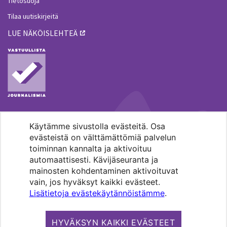
Tietosuoja
Tilaa uutiskirjeitä
LUE NÄKÖISLEHTEÄ
Käytämme sivustolla evästeitä. Osa
MENOHAKU
evästeistä on välttämättömiä palvelun
toiminnan kannalta ja aktivoituu
automaattisesti. Kävijäseuranta ja
mainosten kohdentaminen aktivoituvat
vain, jos hyväksyt kaikki evästeet.
Lisätietoja evästekäytännöistämme
.
Pääkaupunkiseudun evankelis-
luterilaisten seurakuntien media.
HYVÄKSYN KAIKKI EVÄSTEET