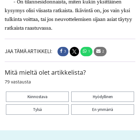
– On tilannesidonnaista, miten kukin yksittäinen
kysymys olisi viisasta ratkaista. Ikävintä on, jos vain yksi
tulkinta voittaa, tai jos neuvottelemisen sijaan asiat täytyy
ratkaista raastuvassa.
JAA TÄMÄ ARTIKKELI:
3
1
2
Mitä mieltä olet artikkelista?
79
vastausta
Kiinnostava
Hyödyllinen
Tylsä
En ymmärrä
Kiitos palautteesta! Jaa artikkeli:
3
1
2