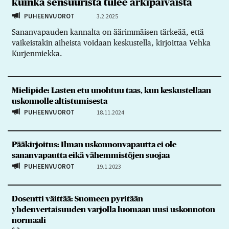
kuinka sensuurista tulee arkipäiväistä
PUHEENVUOROT
3.2.2025
Sananvapauden kannalta on äärimmäisen tärkeää, että
vaikeistakin aiheista voidaan keskustella, kirjoittaa Vehka
Kurjenmiekka.
Mielipide: Lasten etu unohtuu taas, kun keskustellaan
uskonnolle altistumisesta
PUHEENVUOROT
18.11.2024
Pääkirjoitus: Ilman uskonnonvapautta ei ole
sananvapautta eikä vähemmistöjen suojaa
PUHEENVUOROT
19.1.2023
Dosentti väittää: Suomeen pyritään
yhdenvertaisuuden varjolla luomaan uusi uskonnoton
normaali