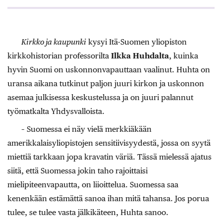
Kirkko ja kaupunki
kysyi Itä-Suomen yliopiston
kirkkohistorian professorilta
Ilkka ­Huhdalta
, kuinka
hyvin Suomi on uskonnonvapauttaan vaalinut. Huhta on
uransa aikana tutkinut paljon juuri kirkon ja uskonnon
asemaa julkisessa keskustelussa ja on juuri palannut
työmatkalta Yhdysvalloista.
– Suomessa ei näy vielä merkkiäkään
amerikkalaisyliopistojen sensitiivisyydestä, jossa on syytä
miettiä tarkkaan jopa kravatin väriä. Tässä mielessä ajatus
siitä, että Suomessa jokin taho rajoittaisi
mielipiteenvapautta, on liioittelua. Suomessa saa
kenenkään estämättä sanoa ihan mitä tahansa. Jos porua
tulee, se tulee vasta jälkikäteen, Huhta sanoo.