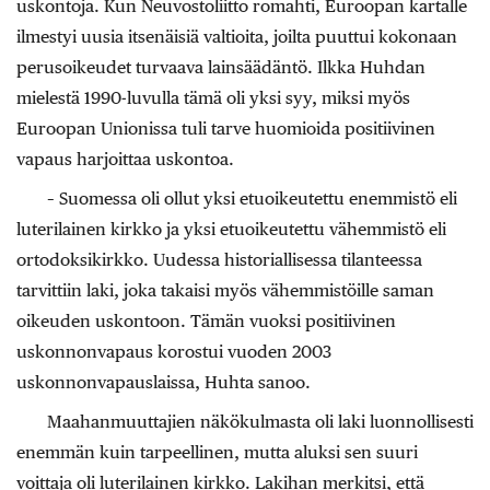
uskontoja. Kun Neuvostoliitto romahti, Euroopan kartalle
ilmestyi uusia itsenäisiä valtioita, joilta puuttui kokonaan
perusoikeudet turvaava lainsäädäntö. Ilkka Huhdan
mielestä 1990-luvulla tämä oli yksi syy, miksi myös
Euroopan Unionissa tuli tarve huomioida positiivinen
vapaus harjoittaa uskontoa.
– Suomessa oli ollut yksi etuoikeutettu enemmistö eli
luterilainen kirkko ja yksi etuoikeutettu vähemmistö eli
ortodoksikirkko. Uudessa historiallisessa tilanteessa
tarvittiin laki, joka takaisi myös vähemmistöille saman
oikeuden uskontoon. Tämän vuoksi positiivinen
uskonnonvapaus korostui vuoden 2003
uskonnonvapauslaissa, Huhta sanoo.
Maahanmuuttajien näkökulmasta oli laki luonnollisesti
enemmän kuin tarpeellinen, mutta aluksi sen suuri
voittaja oli luterilainen kirkko. Lakihan merkitsi, että