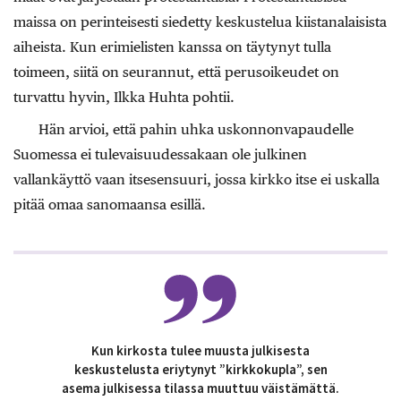
maissa on perinteisesti siedetty keskustelua kiistanalaisista
aiheista. Kun erimielisten kanssa on täytynyt tulla
toimeen, siitä on seurannut, että perusoikeudet on
turvattu hyvin, Ilkka Huhta pohtii.
Hän arvioi, että pahin uhka uskonnonvapaudelle
Suomessa ei tulevaisuudessakaan ole julkinen
vallankäyttö vaan itsesensuuri, jossa kirkko itse ei uskalla
pitää omaa sanomaansa esillä.
Kun kirkosta tulee muusta julkisesta
keskustelusta eriytynyt ”kirkkokupla”, sen
asema julkisessa tilassa muuttuu väistämättä.