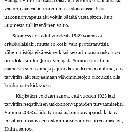
Venäjän yhdessä osassa olisivat merkinneet samanlaisia
vaatimuksia valtakunnan muissakin osissa. Siksi
uskonnonvapauslaki voitiin säätää vasta sitten, kun
Suomesta tuli itsenäinen valtio.
Suomessa oli ollut vuodesta 1889 voimassa
eriuskolaislaki, mutta se koski vain protestanttisia
vähemmistöjä eikä esimerkiksi keisarin omaa uskontoa
ortodoksisuutta. Juuri Venäjältä Suomeen oli tullut
esimerkiksi muslimeja ja juutalaisia. Ei mikään ihme, että
tarvittiin laki suojaamaan vähemmistöjen oikeuksia olla
kuulumatta kirkkoon.
– Kärjistäen voidaan sanoa, että vuoden 1923 laki
tarvittiin negatiivisen ­uskonnonvapauden turvaamiseksi.
Vuonna 2003 säädetty ­uusi uskonnonvapauslaki taas
tarvittiin positiivisen uskon­nonvapauden turvaamiseksi,
Huhta sanoo.