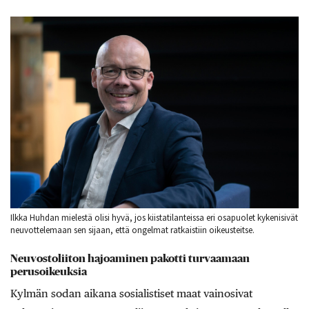
Ilkka Huhdan mielestä olisi hyvä, jos kiistatilanteissa eri osapuolet kykenisivät
neuvottelemaan sen sijaan, että ongelmat ratkaistiin oikeusteitse.
Neuvostoliiton hajoaminen pakotti turvaamaan
perusoikeuksia
Kylmän sodan aikana sosialistiset maat vainosivat