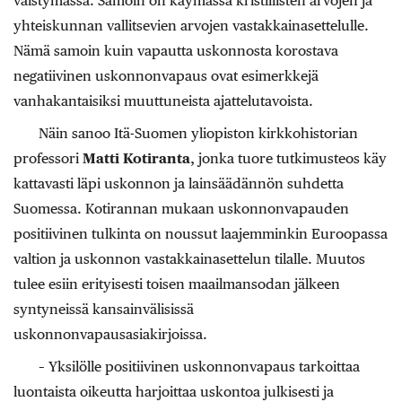
väistymässä. Samoin on käymässä kristillisten arvojen ja
yhteiskunnan vallitsevien arvojen vastakkainasettelulle.
Nämä samoin kuin vapautta uskonnosta korostava
negatiivinen uskonnonvapaus ovat esimerkkejä
vanhakantaisiksi muuttuneista ajattelutavoista.
Näin sanoo Itä-Suomen yliopiston kirkkohistorian
professori
Matti Kotiranta
, jonka tuore tutkimusteos käy
kattavasti läpi uskonnon ja lainsäädännön suhdetta
Suomessa. Kotirannan mukaan uskonnonvapauden
positiivinen tulkinta on noussut laajemminkin Euroopassa
valtion ja uskonnon vastakkainasettelun tilalle. Muutos
tulee esiin erityisesti toisen maailmansodan jälkeen
syntyneissä kansainvälisissä
uskonnonvapausasiakirjoissa.
– Yksilölle positiivinen uskonnonvapaus tarkoittaa
luontaista oikeutta harjoittaa uskontoa julkisesti ja