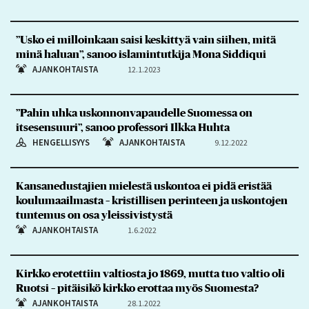
”Usko ei milloinkaan saisi keskittyä vain siihen, mitä
minä haluan”, sanoo islamintutkija Mona Siddiqui
AJANKOHTAISTA
12.1.2023
”Pahin uhka uskonnonvapaudelle Suomessa on
itsesensuuri”, sanoo professori Ilkka Huhta
HENGELLISYYS
AJANKOHTAISTA
9.12.2022
Kansanedustajien mielestä uskontoa ei pidä eristää
koulumaailmasta – kristillisen perinteen ja uskontojen
tuntemus on osa yleissivistystä
AJANKOHTAISTA
1.6.2022
Kirkko erotettiin valtiosta jo 1869, mutta tuo valtio oli
Ruotsi – pitäisikö kirkko erottaa myös Suomesta?
AJANKOHTAISTA
28.1.2022