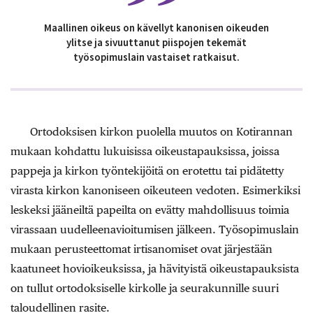
Maallinen oikeus on kävellyt kanonisen oikeuden
ylitse ja sivuuttanut piispojen tekemät
työsopimuslain vastaiset ratkaisut.
Ortodoksisen kirkon puolella muutos on Kotirannan
mukaan kohdattu lukuisissa oikeustapauksissa, joissa
pappeja ja kirkon työntekijöitä on erotettu tai pidätetty
virasta kirkon kanoniseen oikeuteen vedoten. Esimerkiksi
leskeksi jääneiltä papeilta on evätty mahdollisuus toimia
virassaan uudelleenavioitumisen jälkeen. Työsopimuslain
mukaan perusteettomat irtisanomiset ovat järjestään
kaatuneet hovioikeuksissa, ja hävityistä oikeustapauksista
on tullut ortodoksiselle kirkolle ja seurakunnille suuri
taloudellinen rasite.