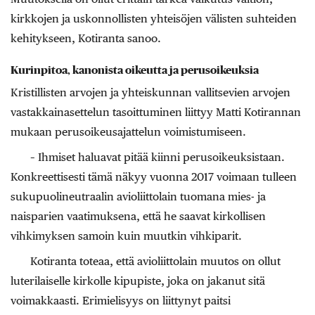
kirkkojen ja uskonnollisten yhteisöjen välisten suhteiden
kehitykseen, Kotiranta sanoo.
Kurinpitoa, kanonista oikeutta ja perusoikeuksia
Kristillisten arvojen ja yhteiskunnan vallitsevien arvojen
vastakkainasettelun tasoittuminen liittyy Matti Kotirannan
mukaan perusoikeusajattelun voimistumiseen.
– Ihmiset haluavat pitää kiinni perusoikeuksistaan.
Konkreettisesti tämä näkyy vuonna 2017 voimaan tulleen
sukupuolineutraalin avioliittolain tuomana mies- ja
naisparien vaatimuksena, että he saavat kirkollisen
vihkimyksen samoin kuin muutkin vihkiparit.
Kotiranta toteaa, että avioliittolain muutos on ollut
luterilaiselle kirkolle kipupiste, joka on jakanut sitä
voimakkaasti. Erimielisyys on liittynyt paitsi