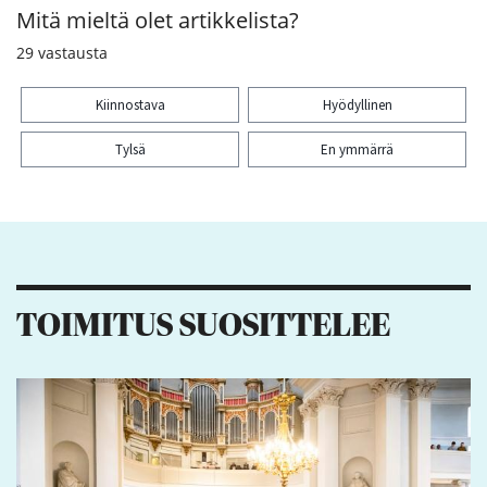
Mitä mieltä olet artikkelista?
29
vastausta
Kiinnostava
Hyödyllinen
Tylsä
En ymmärrä
Kiitos palautteesta! Jaa artikkeli:
2
9
TOIMITUS SUOSITTELEE