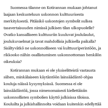
Suomessa tilanne on Kotirannan mukaan johtanut
laajaan keskusteluun uskonnon kulttuurisesta
merkityksestä. Pitäisikö uskontojen symbolit sulkea
tasavertaisuuden nimissä julkisen tilan ulkopuolelle?
Ovatko kansalliseen kulttuuriin kuuluvat joululaulut,
joulukuvaelmat ja tavat mahdollisia julkisella paikalla?
Sisältyvätkö ne uskonnolliseen vai kulttuuriperintöön, ja
rikkooko niihin osallistuminen uskonnottoman henkilön
oikeuksia?
Kotirannan mukaan ei ole yksiselitteistä vastausta
siihen, minkälaiseen käytäntöön lainsäädäntö ohjaa
kouluja näissä kysymyksissä. Suomessa ei ole
lainsäädäntöä, jossa nimenomaisesti kiellettäisiin
uskonnollisten symbolien käyttö julkisissa tiloissa.
Kouluilta ja julkishallinnolta voidaan kuitenkin edellyttää