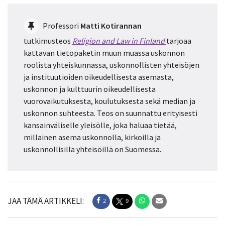
Professori
Matti Kotirannan
tutkimusteos
Religion and Law in Finland
tarjoaa
kattavan tietopaketin muun muassa uskonnon
roolista yhteiskunnassa, uskonnollisten yhteisöjen
ja instituutioiden oikeudellisesta asemasta,
uskonnon ja kulttuurin oikeudellisesta
vuorovaikutuksesta, koulutuksesta sekä median ja
uskonnon suhteesta. Teos on suunnattu erityisesti
kansainväliselle yleisölle, joka haluaa tietää,
millainen asema uskonnolla, kirkoilla ja
uskonnollisilla yhteisöillä on Suomessa.
JAA TÄMÄ ARTIKKELI:
2
9