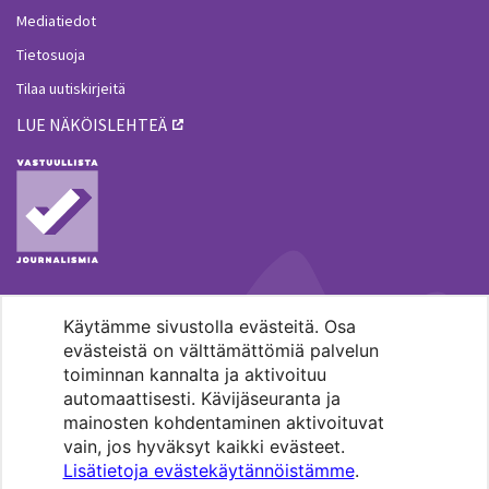
Mediatiedot
Tietosuoja
Tilaa uutiskirjeitä
LUE NÄKÖISLEHTEÄ
Käytämme sivustolla evästeitä. Osa
MENOHAKU
evästeistä on välttämättömiä palvelun
toiminnan kannalta ja aktivoituu
automaattisesti. Kävijäseuranta ja
mainosten kohdentaminen aktivoituvat
vain, jos hyväksyt kaikki evästeet.
Lisätietoja evästekäytännöistämme
.
Pääkaupunkiseudun evankelis-