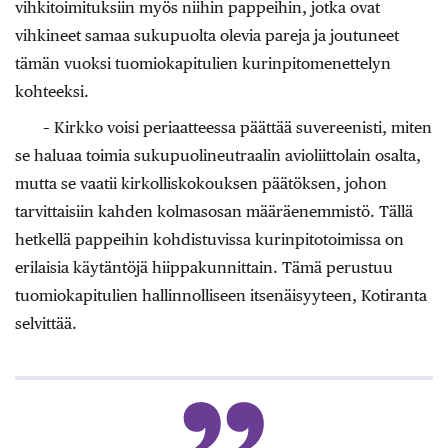
vihkitoimituksiin myös niihin pappeihin, jotka ovat
vihkineet samaa sukupuolta olevia pareja ja joutuneet
tämän vuoksi tuomiokapitulien kurinpitomenettelyn
kohteeksi.
– Kirkko voisi periaatteessa päättää suvereenisti, miten
se haluaa toimia sukupuolineutraalin avioliittolain osalta,
mutta se vaatii kirkolliskokouksen päätöksen, johon
tarvittaisiin kahden kolmasosan määräenemmistö. Tällä
hetkellä pappeihin kohdistuvissa kurinpitotoimissa on
erilaisia käytäntöjä hiippakunnittain. Tämä perustuu
tuomiokapitulien hallinnolliseen itsenäisyyteen, Kotiranta
selvittää.