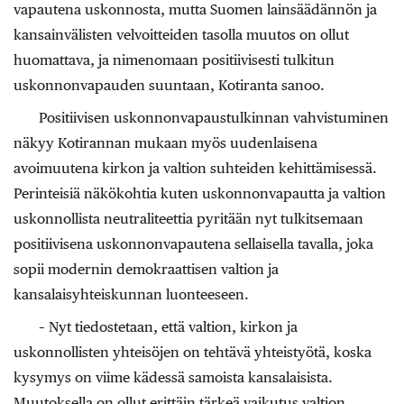
vapautena uskonnosta, mutta Suomen lainsäädännön ja
kansainvälisten velvoitteiden tasolla muutos on ollut
huomattava, ja nimenomaan positiivisesti tulkitun
uskonnonvapauden suuntaan, Kotiranta sanoo.
Positiivisen uskonnonvapaustulkinnan vahvistuminen
näkyy Kotirannan mukaan myös uudenlaisena
avoimuutena kirkon ja valtion suhteiden kehittämisessä.
Perinteisiä näkökohtia kuten uskonnonvapautta ja valtion
uskonnollista neutraliteettia pyritään nyt tulkitsemaan
positiivisena uskonnonvapautena sellaisella tavalla, joka
sopii modernin demokraattisen valtion ja
kansalaisyhteiskunnan luonteeseen.
– Nyt tiedostetaan, että valtion, kirkon ja
uskonnollisten yhteisöjen on tehtävä yhteistyötä, koska
kysymys on viime kädessä samoista kansalaisista.
Muutoksella on ollut erittäin tärkeä vaikutus valtion,