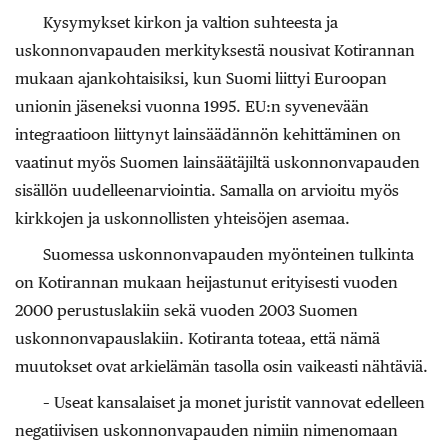
Kysymykset kirkon ja valtion suhteesta ja
uskonnonvapauden merkityksestä nousivat Kotirannan
mukaan ajankohtaisiksi, kun Suomi liittyi Euroopan
unionin jäseneksi vuonna 1995. EU:n syvenevään
integraatioon liittynyt lainsäädännön kehittäminen on
vaatinut myös Suomen lainsäätäjiltä uskonnonvapauden
sisällön uudelleenarviointia. Samalla on arvioitu myös
kirkkojen ja uskonnollisten yhteisöjen asemaa.
Suomessa uskonnonvapauden myönteinen tulkinta
on Kotirannan mukaan heijastunut erityisesti vuoden
2000 perustuslakiin sekä vuoden 2003 Suomen
uskonnonvapauslakiin. Kotiranta toteaa, että nämä
muutokset ovat arkielämän tasolla osin vaikeasti nähtäviä.
– Useat kansalaiset ja monet juristit vannovat edelleen
negatiivisen uskonnonvapauden nimiin nimenomaan