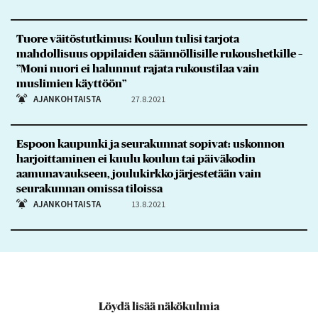
Tuore väitöstutkimus: Koulun tulisi tarjota
mahdollisuus oppilaiden säännöllisille rukoushetkille –
”Moni nuori ei halunnut rajata rukoustilaa vain
muslimien käyttöön”
AJANKOHTAISTA
27.8.2021
Espoon kaupunki ja seurakunnat sopivat: uskonnon
harjoittaminen ei kuulu koulun tai päiväkodin
aamunavaukseen, joulukirkko järjestetään vain
seurakunnan omissa tiloissa
AJANKOHTAISTA
13.8.2021
Löydä lisää näkökulmia