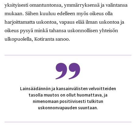
yksityisesti omantuntonsa, ymmärryksensä ja valintansa
mukaan. Siihen kuuluu edelleen myös oikeus olla
harjoittamatta uskontoa, vapaus elää ilman uskontoa ja
oikeus pysyä minkä tahansa uskonnollisen yhteisön
ulkopuolella, Kotiranta sanoo.
Lainsäädännön ja kansainvälisten velvoitteiden
tasolla muutos on ollut huomattava, ja
nimenomaan positiivisesti tulkitun
uskonnonvapauden suuntaan.