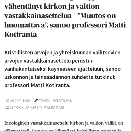
vähentänyt kirkon ja valtion
vastakkainasettelua – ”Muutos on
huomattava”, sanoo professori Matti
Kotiranta
Kristillisten arvojen ja yhteiskunnan vallitsevien
arvojen vastakkainasettelu perustuu
vanhakantaiseksi käyneeseen ajatteluun, sanoo
uskonnon ja lainsäädännön suhdetta tutkinut
professori Matti Kotiranta.
02.09.2021 13:00
TANELI KYLÄTASKU
ISTOCK JA KIRSTI MALKAMÄKI
Ideologinen vastakkainasettelu kirkon ja valtion välillä on