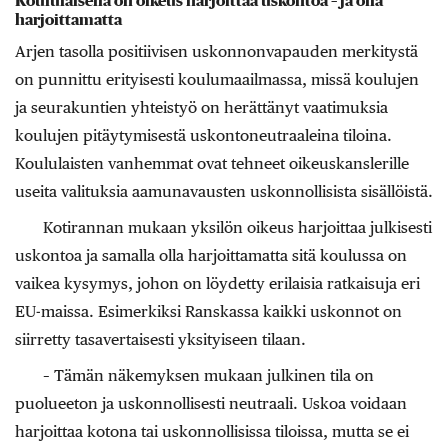
Koululaisella on oikeus harjoittaa uskontoa – ja olla
harjoittamatta
Arjen tasolla positiivisen uskonnonvapauden merkitystä
on punnittu erityisesti koulumaailmassa, missä koulujen
ja seurakuntien yhteistyö on herättänyt vaatimuksia
koulujen pitäytymisestä uskontoneutraaleina tiloina.
Koululaisten vanhemmat ovat tehneet oikeuskanslerille
useita valituksia aamunavausten uskonnollisista sisällöistä.
Kotirannan mukaan yksilön oikeus harjoittaa julkisesti
uskontoa ja samalla olla harjoittamatta sitä koulussa on
vaikea kysymys, johon on löydetty erilaisia ratkaisuja eri
EU-maissa. Esimerkiksi Ranskassa kaikki uskonnot on
siirretty tasavertaisesti yksityiseen tilaan.
– Tämän näkemyksen mukaan julkinen tila on
puolueeton ja uskonnollisesti neutraali. Uskoa voidaan
harjoittaa kotona tai uskonnollisissa tiloissa, mutta se ei