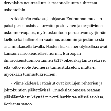
tietynlaista neutraaliutta ja tasapuolisuutta suhteessa
uskontoihin.
Arkielämän ratkaisuja ohjaavat Kotirannan mukaan
paitsi perustuslaissa turvattu positiivinen ja negatiivinen
uskonnonvapaus, myös uskontoon perustuvan syrjinnän
kielto sekä hallintolain vaatimus asioinnin järjestämisestä
asianmukaisella tavalla. Näiden lisäksi merkityksellisiä ovat
kansainvälisoikeudelliset normit, Euroopan
ihmisoikeustuomioistuimen (EIT) oikeuskäytäntö sekä se,
että valtio ei ole Suomessa tunnustukseton, mutta ei
myöskään tunnustuksellinen.
– Viime kädessä ratkaisut ovat koulujen rehtorien ja
johtokuntien päätettävissä. Onneksi Suomessa osataan
pääsääntöisesti käyttää tervettä harkintaa näissä asioissa,
Kotiranta sanoo.