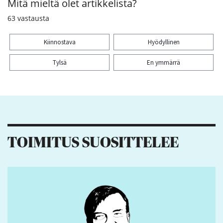
Mitä mieltä olet artikkelista?
63
vastausta
Kiinnostava
Hyödyllinen
Tylsä
En ymmärrä
Kiitos palautteesta! Jaa artikkeli:
1
1
2
TOIMITUS SUOSITTELEE