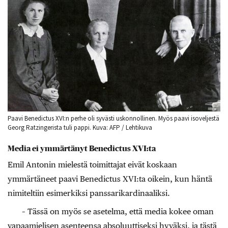
Paavi Benedictus XVI:n perhe oli syvästi uskonnollinen. Myös paavi isoveljestä
Georg Ratzingerista tuli pappi. Kuva: AFP / Lehtikuva
Media ei ymmärtänyt Benedictus XVI:ta
Emil Antonin mielestä toimittajat eivät koskaan
ymmärtäneet paavi Benedictus XVI:ta oikein, kun häntä
nimiteltiin esimerkiksi panssarikardinaaliksi.
– Tässä on myös se asetelma, että media kokee oman
vapaamielisen asenteensa absoluuttiseksi hyväksi, ja tästä