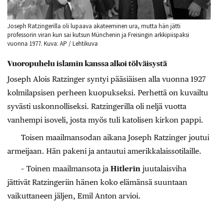
Joseph Ratzingerilla oli lupaava akateeminen ura, mutta hän jätti
professorin viran kun sai kutsun Münchenin ja Freisingin arkkipiispaksi
vuonna 1977. Kuva: AP / Lehtikuva
Vuoropuhelu islamin kanssa alkoi tölväisystä
Joseph Alois Ratzinger syntyi pääsiäisen alla vuonna 1927
kolmilapsisen perheen kuopukseksi. Perhettä on kuvailtu
syvästi uskonnolliseksi. Ratzingerilla oli neljä vuotta
vanhempi isoveli, josta myös tuli katolisen kirkon pappi.
Toisen maailmansodan aikana Joseph Ratzinger joutui
armeijaan. Hän pakeni ja antautui amerikkalaissotilaille.
– Toinen maailmansota ja
Hitlerin
juutalaisviha
jättivät Ratzingeriin hänen koko elämänsä suuntaan
vaikuttaneen jäljen, Emil Anton arvioi.