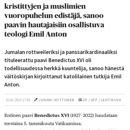
kristittyjen ja muslimien
vuoropuhelun edistäjä, sanoo
paavin hautajaisiin osallistuva
teologi Emil Anton
Jumalan rottweileriksi ja panssarikardinaaliksi
tituleerattu paavi Benedictus XVI oli
todellisuudessa herkkä kuuntelija, sanoo hänestä
väitöskirjan kirjoittanut katolilainen tutkija Emil
Anton.
02.01.2023 17:00
JUHANI HUTTUNEN
AP / AFP / LEHTIKUVA
Entinen paavi
Benedictus XVI
(1927–2022) haudataan
torstaina 5. tammikuuta Vatikaanissa.