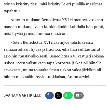
toinen kristitty tiesi, mitä kristityille eri puolilla maailmaa
tapahtuu.
Antonin mukaan Benedictus XVI ei mennyt koskaan
massan mukana, vaan kunkin ilmiön kohdalla hän pohti,
mitä hyvää ja mitä huonoa niissä on.
– Siten Benedictus XVI näki myös valistuksessa
samaan aikaan hyvää ja huonoa, eikä hän suhtautunut
asioihin mustavalkoisesti. Benedictus XVI vastusti sokeaa
uskoa, joten valistuksen tapa korostaa järkeä oli hänelle
arvokasta, mutta toisaalta ilman uskon valoa järkikin oli
hänen mielestään hyvin tunkkaista, Anton arvioi.
JAA TÄMÄ ARTIKKELI:
1
1
2