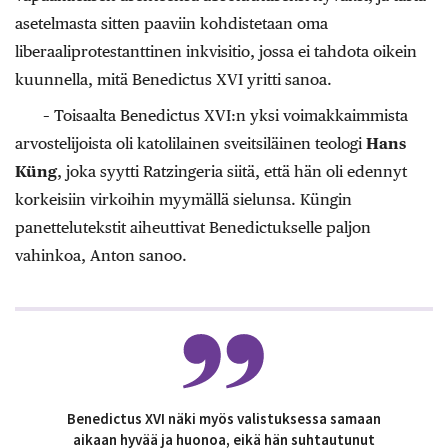
asetelmasta sitten paaviin kohdistetaan oma
liberaaliprotestanttinen inkvisitio, jossa ei tahdota oikein
kuunnella, mitä Benedictus XVI yritti sanoa.
– Toisaalta Benedictus XVI:n yksi voimakkaimmista
arvostelijoista oli katolilainen sveitsiläinen teologi
Hans
Küng
, joka syytti Ratzingeria siitä, että hän oli edennyt
korkeisiin virkoihin myymällä sielunsa. Küngin
panettelutekstit aiheuttivat Benedictukselle paljon
vahinkoa, Anton sanoo.
Benedictus XVI näki myös valistuksessa samaan
aikaan hyvää ja huonoa, eikä hän suhtautunut