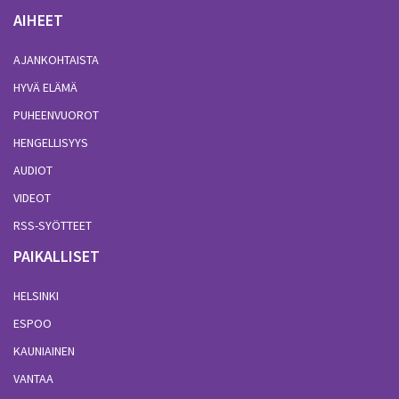
AIHEET
AJANKOHTAISTA
HYVÄ ELÄMÄ
PUHEENVUOROT
HENGELLISYYS
AUDIOT
VIDEOT
RSS-SYÖTTEET
PAIKALLISET
HELSINKI
ESPOO
KAUNIAINEN
VANTAA