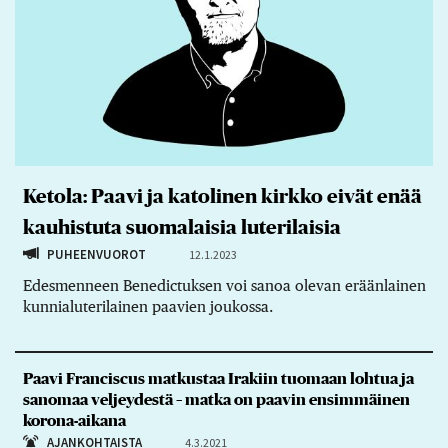
Ketola: Paavi ja katolinen kirkko eivät enää
kauhistuta suomalaisia luterilaisia
PUHEENVUOROT
12.1.2023
Edesmenneen Benedictuksen voi sanoa olevan eräänlainen
kunnialuterilainen paavien joukossa.
Paavi Franciscus matkustaa Irakiin tuomaan lohtua ja
sanomaa veljeydestä – matka on paavin ensimmäinen
korona-aikana
AJANKOHTAISTA
4.3.2021