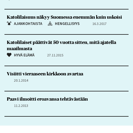
Katolilaisuus näkyy Suomessa enemmän kuin uskoisi
AJANKOHTAISTA
HENGELLISYYS
16.3.2017
Katolilaiset päättivät 50 vuotta sitten, mitä ajatella
maailmasta
HYVÄ ELÄMÄ
27.11.2015
Visiitti vieraaseen kirkkoon avartaa
20.1.2014
Paavi ilmoitti eroavansa tehtävästään
11.2.2013