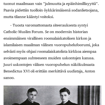
tuonut maailmaan vain ”julmuutta ja epäinhimillisyyttä”.
Paavia pidettiin tuolloin öykkärimäisenä sodanlietsojana,
mutta tilanne kääntyi voitoksi.
– Tuosta varomattomasta siteerauksesta syntyi
Catholic-Muslim Forum. Se on modernin historian
ensimmäinen virallinen roomalaiskatolisen kirkon ja
islamilaisen maailman välinen vuoropuhelufoorumi, joka
selvästi myös ohjasi roomalaiskatolista kirkkoa aiempaa
avoimempaan suhteeseen muiden uskontojen kanssa.
Juuri uskontojen välisen vuoropuhelun näkökulmasta
Benedictus XVI oli erittäin merkittävä uudistaja, Anton
sanoo.