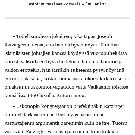
asioihin mustavalkoisesti. – Emil Anton
– Todellisuudessa jokainen, joka tapasi Joseph
Ratzingerin, tietää, että hän oli hyvin nöyrä. Kun hän
islamilaisten johtajien kanssa käydyissä vuoropuheluissa
korosti valistuksen hyviä hedelmiä, kuten uskonnon ja
valtion erottelua, hän tässäkin suhteessa pysyi nöyränä
eurooppalaisena, koska roomalaiskatolinen kirkko itse oli
omaksunut uskonnonvapauden vasta Vatikaanin toisessa
konsiilissa 1960-luvulla, Anton sanoo.
– Uskonopin kongregaation prefektinäkin Ratzinger
kuunteli tarkasti muita. Hän myös usein tunsi
vastustajiensa argumentit paremmin kuin he itse. Tuossa
virassaan Ratzinger varmasti paremmin kuin kukaan