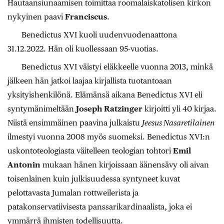
Hautaansiunaamisen toimittaa roomalaiskatolisen kirkon
nykyinen paavi
Franciscus
.
Benedictus XVI kuoli uudenvuodenaattona
31.12.2022. Hän oli kuollessaan 95-vuotias.
Benedictus XVI väistyi eläkkeelle vuonna 2013, minkä
jälkeen hän jatkoi laajaa kirjallista tuotantoaan
yksityishenkilönä. Elämänsä aikana Benedictus XVI eli
syntymänimeltään
Joseph Ratzinger
kirjoitti yli 40 kirjaa.
Niistä ensimmäinen paavina julkaistu
Jeesus Nasaretilainen
ilmestyi vuonna 2008 myös suomeksi. Benedictus XVI:n
uskontoteologiasta väitelleen teologian tohtori
Emil
Antonin
mukaan hänen kirjoissaan äänensävy oli aivan
toisenlainen kuin julkisuudessa syntyneet kuvat
pelottavasta Jumalan rottweilerista ja
patakonservatiivisesta panssarikardinaalista, joka ei
ymmärrä ihmisten todellisuutta.