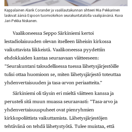
Kappalainen Alarik Corander ja vaalilautakunnan sihteeri Mia Pekkarinen
laskivat ääniä Espoon tuomiokirkon seurakuntatalolla vaalipäivänä. Kuva
Jari-Pekka Niskanen.
Vaalikoneessa Seppo Särkiniemi kertoi
lestadiolaisuuden olevan itselleen läheisin kirkossa
vaikuttavista liikkeistä. Vaalikoneessa pyydettiin
ehdokkaiden kantaa seuraavaan väitteeseen:
”Seurakuntani taloudellisessa tuessa lähetysjärjestöille
tulisi ottaa huomioon se, miten lähetysjärjestö toteuttaa
yhdenvertaisuuden ja tasa-arvon periaatteita.”
Särkiniemi oli täysin eri mieltä väitteen kanssa ja
perusteli sitä muun muassa seuraavasti: ”Tasa-arvo ja
yhdenvertaisuuspuheet ovat pienryhmien
kirkkopoliittista vaikuttamista. Lähetysjärjestöjen
tehtävänä on tehdä lähetystyötä. Tulee muistaa, että