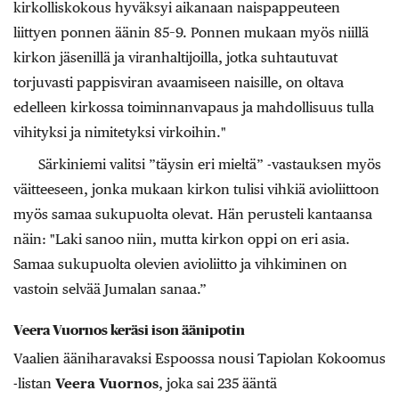
kirkolliskokous hyväksyi aikanaan naispappeuteen
liittyen ponnen äänin 85–9. Ponnen mukaan myös niillä
kirkon jäsenillä ja viranhaltijoilla, jotka suhtautuvat
torjuvasti pappisviran avaamiseen naisille, on oltava
edelleen kirkossa toiminnanvapaus ja mahdollisuus tulla
vihityksi ja nimitetyksi virkoihin."
Särkiniemi valitsi ”täysin eri mieltä” -vastauksen myös
väitteeseen, jonka mukaan kirkon tulisi vihkiä avioliittoon
myös samaa sukupuolta olevat. Hän perusteli kantaansa
näin: "Laki sanoo niin, mutta kirkon oppi on eri asia.
Samaa sukupuolta olevien avioliitto ja vihkiminen on
vastoin selvää Jumalan sanaa.”
Veera Vuornos keräsi ison äänipotin
Vaalien ääniharavaksi Espoossa nousi Tapiolan Kokoomus
-listan
Veera Vuornos
, joka sai 235 ääntä