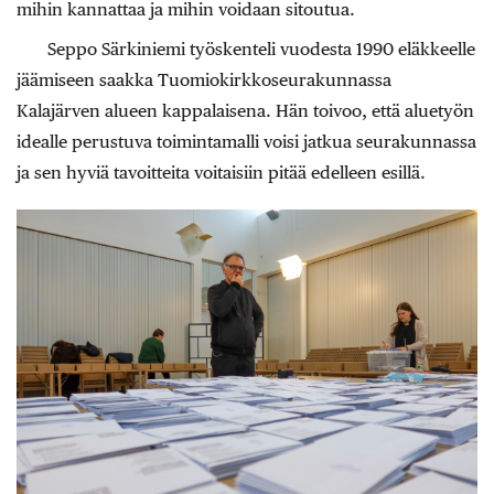
mihin kannattaa ja mihin voidaan sitoutua.
Seppo Särkiniemi työskenteli vuodesta 1990 eläkkeelle
jäämiseen saakka Tuomiokirkkoseurakunnassa
Kalajärven alueen kappalaisena. Hän toivoo, että aluetyön
idealle perustuva toimintamalli voisi jatkua seurakunnassa
ja sen hyviä tavoitteita voitaisiin pitää edelleen esillä.