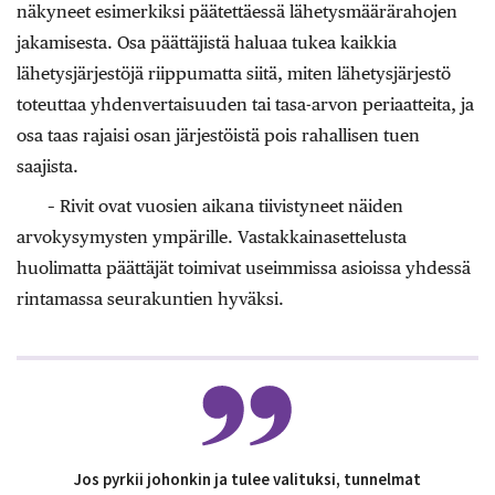
näkyneet esimerkiksi päätettäessä lähetysmäärärahojen
jakamisesta. Osa päättäjistä haluaa tukea kaikkia
lähetysjärjestöjä riippumatta siitä, miten lähetysjärjestö
toteuttaa yhdenvertaisuuden tai tasa-arvon periaatteita, ja
osa taas rajaisi osan järjestöistä pois rahallisen tuen
saajista.
– Rivit ovat vuosien aikana tiivistyneet näiden
arvokysymysten ympärille. Vastakkainasettelusta
huolimatta päättäjät toimivat useimmissa asioissa yhdessä
rintamassa seurakuntien hyväksi.
Jos pyrkii johonkin ja tulee valituksi, tunnelmat