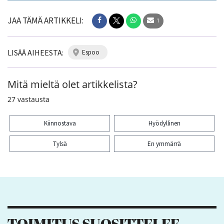
JAA TÄMÄ ARTIKKELI:
1
LISÄÄ AIHEESTA:
espoo
Mitä mieltä olet artikkelista?
27
vastausta
Kiinnostava
Hyödyllinen
Tylsä
En ymmärrä
Kiitos palautteesta! Jaa artikkeli:
1