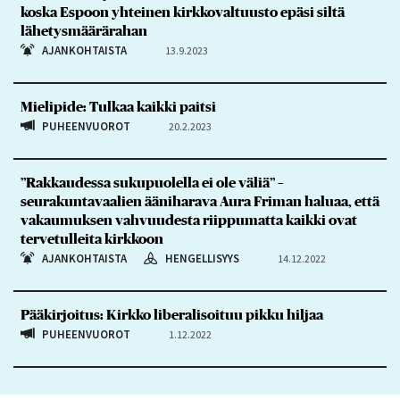
koska Espoon yhteinen kirkkovaltuusto epäsi siltä
lähetysmäärärahan
AJANKOHTAISTA
13.9.2023
Mielipide: Tulkaa kaikki paitsi
PUHEENVUOROT
20.2.2023
”Rakkaudessa sukupuolella ei ole väliä” –
seurakuntavaalien ääniharava Aura Friman haluaa, että
vakaumuksen vahvuudesta riippumatta kaikki ovat
tervetulleita kirkkoon
AJANKOHTAISTA
HENGELLISYYS
14.12.2022
Pääkirjoitus: Kirkko liberalisoituu pikku hiljaa
PUHEENVUOROT
1.12.2022