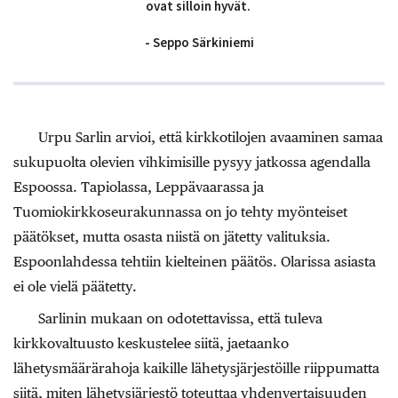
ovat silloin hyvät.
- Seppo Särkiniemi
Urpu Sarlin arvioi, että kirkkotilojen avaaminen samaa
sukupuolta olevien vihkimisille pysyy jatkossa agendalla
Espoossa. Tapiolassa, Leppävaarassa ja
Tuomiokirkkoseurakunnassa on jo tehty myönteiset
päätökset, mutta osasta niistä on jätetty valituksia.
Espoonlahdessa tehtiin kielteinen päätös. Olarissa asiasta
ei ole vielä päätetty.
Sarlinin mukaan on odotettavissa, että tuleva
kirkkovaltuusto keskustelee siitä, jaetaanko
lähetysmäärärahoja kaikille lähetysjärjestöille riippumatta
siitä, miten lähetysjärjestö toteuttaa yhdenvertaisuuden