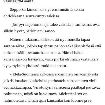
vaalissa 284 ääntä.
Seppo Särkiniemi oli nyt ensimmäistä kertaa
ehdokkaana seurakuntavaaleissa.
– Jos pyrkii johonkin ja tulee valituksi, tunnelmat ovat
silloin hyvät, Särkiniemi sanoo.
Hänen mukaansa kirkko elää nyt monella tapaa
sarana-aikaa, jolloin tapahtuu paljon sekä jäsenistössä että
kirkon sisällä periaatteiden tasolla. Hän ei halua
kansankirkon häviävän, vaan pyrkii etsimään vastauksia
kysymyksiin yhdessä muiden kanssa.
– Etelä-Suomessa kirkossa eroaminen on voimakasta
ja kristinuskon keskeisistä periaatteista irtoaminen vielä
voimakkaampaa. Verotulojen vähetessä päättäjät joutuvat
pohtimaan, mistä on luovuttava. Mielestäni nyt on
hahmotettava tämän ajan kansankirkon luonne ja se,