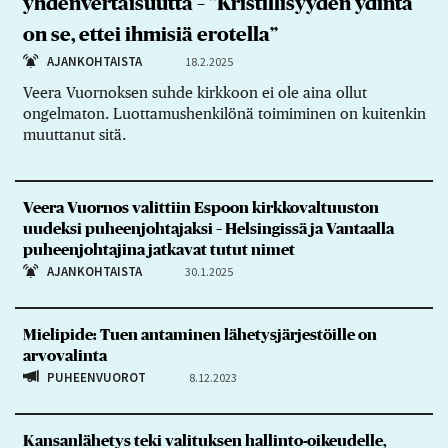
yhdenvertaisuutta – ”Kristillisyyden ydintä
on se, ettei ihmisiä erotella”
AJANKOHTAISTA
18.2.2025
Veera Vuornoksen suhde kirkkoon ei ole aina ollut
ongelmaton. Luottamushenkilönä toimiminen on kuitenkin
muuttanut sitä.
Veera Vuornos valittiin Espoon kirkkovaltuuston
uudeksi puheenjohtajaksi – Helsingissä ja Vantaalla
puheenjohtajina jatkavat tutut nimet
AJANKOHTAISTA
30.1.2025
Mielipide: Tuen antaminen lähetysjärjestöille on
arvovalinta
PUHEENVUOROT
8.12.2023
Kansanlähetys teki valituksen hallinto-oikeudelle,