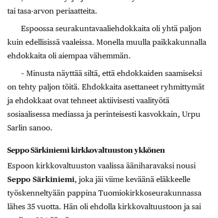
tai tasa-arvon periaatteita.
Espoossa seurakuntavaaliehdokkaita oli yhtä paljon
kuin edellisissä vaaleissa. Monella muulla paikkakunnalla
ehdokkaita oli aiempaa vähemmän.
– Minusta näyttää siltä, että ehdokkaiden saamiseksi
on tehty paljon töitä. Ehdokkaita asettaneet ryhmittymät
ja ehdokkaat ovat tehneet aktiivisesti vaalityötä
sosiaalisessa mediassa ja perinteisesti kasvokkain, Urpu
Sarlin sanoo.
Seppo Särkiniemi kirkkovaltuuston ykkönen
Espoon kirkkovaltuuston vaalissa ääniharavaksi nousi
Seppo Särkiniemi
, joka jäi viime keväänä eläkkeelle
työskenneltyään pappina Tuomiokirkkoseurakunnassa
lähes 35 vuotta. Hän oli ehdolla kirkkovaltuustoon ja sai