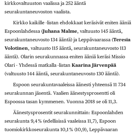
kirkkovaltuuston vaalissa ja 252 ääntä
seurakuntaneuvoston vaalista.
Kirkko kaikille -listan ehdokkaat keräsivät eniten ääniä
Espoonlahdessa (
Juhana Malme
, valtuusto 145 ääntä,
seurakuntaneuvosto 134 ääntä) ja Leppävaarassa (
Teresia
Volotinen
, valtuusto 115 ääntä, seurakuntaneuvosto 113
ääntä). Olarin seurakunnassa eniten ääniä keräsi Missio
Olari - Yhdessä matkalla
-listan
Kaarina Järvenpää
(valtuusto 144 ääntä, seurakuntaneuvosto 130 ääntä).
Espoon seurakuntavaaleissa äänesti yhteensä 11 734
seurakunnan jäsentä. Vaalien äänestysprosentti oli
Espoossa tasan kymmenen. Vuonna 2018 se oli 11,3.
Äänestysprosentit seurakunnittain: Espoonlahden
seurakunta 9,4 % (edellisissä vaaleissa 11,7), Espoon
tuomiokirkkoseurakunta 10,1 % (10,9), Leppävaaran