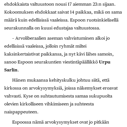
ehdokkaista valtuustoon nousi 17 aiemman 23:n sijaan.
Kokoomuksen ehdokkaat saivat 14 paikkaa, mikä on sama
määrä kuin edellisissä vaaleissa. Espoon ruotsinkielisellä
seurakunnalla on kuusi edustajaa valtuustossa.
– Arvoliberaalien aseman vahvistuminen alkoi jo
edellisissä vaaleissa, jolloin ryhmät miltei
kaksinkertaistivat paikkansa, ja nyt kävi lähes samoin,
sanoo Espoon seurakuntien viestintäpäällikkö
Urpu
Sarlin
.
Hänen mukaansa kehityskulku johtuu siitä, että
kirkossa on arvokysymyksiä, joissa näkemykset eroavat
vahvasti. Kyse on suhtautumisesta samaa sukupuolta
olevien kirkolliseen vihkimiseen ja suhteesta
naispappeuteen.
Espoossa nämä arvokysymykset ovat jo pitkään