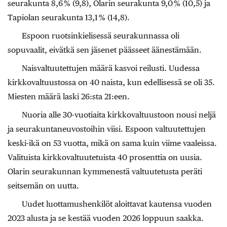
seurakunta 8,6 % (9,8), Olarin seurakunta 9,0 % (10,5) ja
Tapiolan seurakunta 13,1 % (14,8).
Espoon ruotsinkielisessä seurakunnassa oli
sopuvaalit, eivätkä sen jäsenet päässeet äänestämään.
Naisvaltuutettujen määrä kasvoi reilusti. Uudessa
kirkkovaltuustossa on 40 naista, kun edellisessä se oli 35.
Miesten määrä laski 26:sta 21:een.
Nuoria alle 30-vuotiaita kirkkovaltuustoon nousi neljä
ja seurakuntaneuvostoihin viisi. Espoon valtuutettujen
keski-ikä on 53 vuotta, mikä on sama kuin viime vaaleissa.
Valituista kirkkovaltuutetuista 40 prosenttia on uusia.
Olarin seurakunnan kymmenestä valtuutetusta peräti
seitsemän on uutta.
Uudet luottamushenkilöt aloittavat kautensa vuoden
2023 alusta ja se kestää vuoden 2026 loppuun saakka.