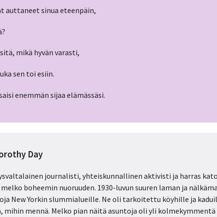
vat auttaneet sinua eteenpäin,
ä?
sitä, mikä hyvän varasti,
uka sen toi esiin.
 saisi enemmän sijaa elämässäsi.
orothy Day
ysvaltalainen journalisti, yhteiskunnallinen aktivisti ja harras kat
ti melko boheemin nuoruuden. 1930-luvun suuren laman ja nälkäma
ja New Yorkin slummialueille. Ne oli tarkoitettu köyhille ja kaduill
kaa, mihin mennä. Melko pian näitä asuntoja oli yli kolmekymmentä e