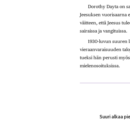
Dorothy Dayta on sa
Jeesuksen vuorisaarna e
väitteen, että Jeesus tul
sairaissa ja vangituissa.
1930-luvun suuren l
vieraanvaraisuuden taloj
tueksi hän perusti myö
mielenosoituksissa.
Suuri alkaa p