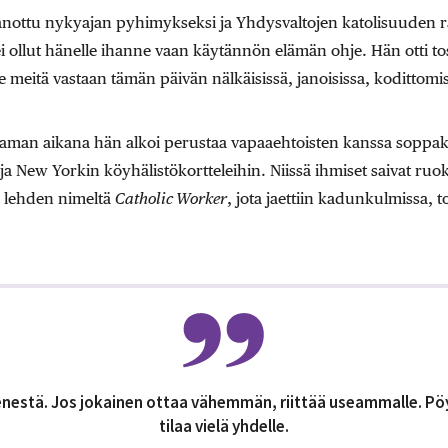
nottu nykyajan pyhimykseksi ja Yhdysvaltojen katolisuuden r
i ollut hänelle ihanne vaan käytännön elämän ohje. Hän otti t
ee meitä vastaan tämän päivän nälkäisissä, janoisissa, kodittomi
aman aikana hän alkoi perustaa vapaaehtoisten kanssa soppakei
a New Yorkin köyhälistökortteleihin. Niissä ihmiset saivat ruo
s lehden nimeltä
Catholic Worker
, jota jaettiin kadunkulmissa, to
ienestä. Jos jokainen ottaa vähemmän, riittää useammalle. Pö
tilaa vielä yhdelle.