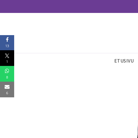
13
ETUSIVU
1
8
6