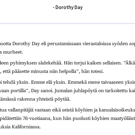
- Dorothy Day
uotta Dorothy Day eli perustamissaan vierastaloissa syöden so
ja murheet.
elleen pyhimyksen sädekehää. Hän torjui kaiken sellaisen. ”Äl
että pääsette minusta niin helpolla”, hän totesi.
voi tehdä yksin. Emme elä yksin. Emmekä mene taivaaseen yksi
vaan portilla”, Day sanoi. Jumalan juhlapöytä on tarkoitettu kaik
elämässä rakenna yhteistä pöytää.
ua vallanpitäjiä vastaan eikä seistä köyhien ja kansalaisoikeuksi
idätettiin 76-vuo­tiaana, kun hän puolusti köyhien maatyöläist
sia Kaliforniassa.