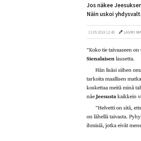
Jos näkee Jeesuksen 
Näin uskoi yhdysvalt
13.09.2018 12:40
LAURI M
”Koko tie taivaaseen on 
Sienalaisen
lausetta.
Hän lisäsi siihen oma
tarkoita maallisen matk
koskettaa meitä minä 
näe
Jeesusta
kaikkein vä
”Helvetti on sitä, e
on lähellä taivasta. Pyhy
ihmisiä, jotka eivät mene