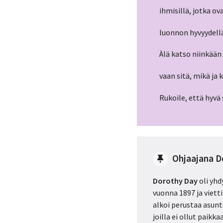
ihmisillä, jotka o
luonnon hyvyydell
Älä katso niinkään 
vaan sitä, mikä ja k
Rukoile, että hyvä
Ohjaajana D
Dorothy Day
oli yhd
vuonna 1897 ja viet
alkoi perustaa asunto
joilla ei ollut paik