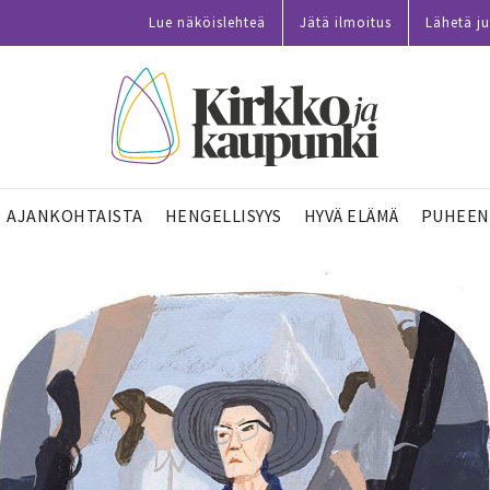
Lue näköislehteä
Jätä ilmoitus
Lähetä ju
AJANKOHTAISTA
HENGELLISYYS
HYVÄ ELÄMÄ
PUHEEN