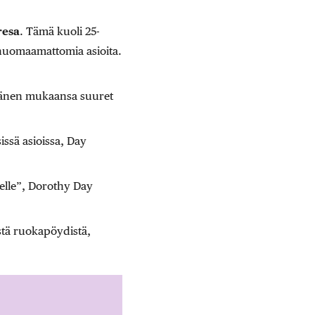
resa
. Tämä kuoli 25-
 huomaamattomia asioita.
 Hänen mukaansa suuret
issä asioissa, Day
delle”, Dorothy Day
istä ruokapöydistä,