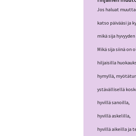
Jos haluat muutta
katso päivääsi ja ky
mikä sija hyvyyden 
Mikä sija siinä on ol
hiljaisilla huokauks
hymyllä, myötätunt
ystävällisellä kosk
hyvillä sanoilla,
hyvillä askelilla,
hyvillä aikeilla ja t