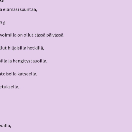
a elämäsi suuntaa,
sy,
voimilla on ollut tässä päivässä.
lut hiljaisilla hetkillä,
illa ja hengitystauoilla,
oisella katseella,
etuksella,
eoilla,