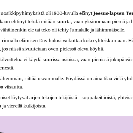
uosikkipyhimyksistä oli 1800-luvulla elänyt
Jeesus-lapsen Te
oskaan ehtinyt tehdä mitään suurta, vaan yksinomaan pieniä ja
 vähäinenkin ele tai teko oli tehty Jumalalle ja lähimmäiselle.
n rinnalla elämisen Day halusi vaikuttaa koko yhteiskuntaan.
 jos niissä ­sivuutetaan oven pielessä oleva köyhä.
ilvoittelua ei käydä suurissa asioissa, vaan pienissä jokapäiväis
enestä.
vähemmän, riittää useammalle. Pöydässä on aina tilaa vielä yh
a viisautta.
set löytyvät arjen tekojen tekijöistä – soppakeittiöistä, yhteis
 ja vierellä kulkijoista.
os