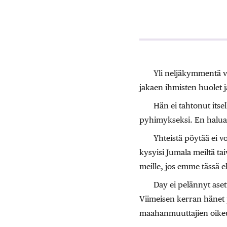
Yli neljäkymmentä v
jakaen ihmisten huolet 
Hän ei tahtonut its
pyhimykseksi. En halua, 
Yhteistä pöytää ei 
kysyisi Jumala meiltä tai
meille, jos emme tässä 
Day ei pelännyt asett
Viimeisen kerran hänet p
maahanmuuttajien oikeuk