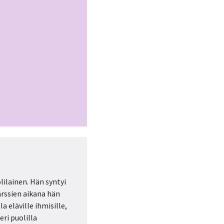
olilainen. Hän syntyi
rssien aikana hän
a eläville ihmisille,
ri puolilla