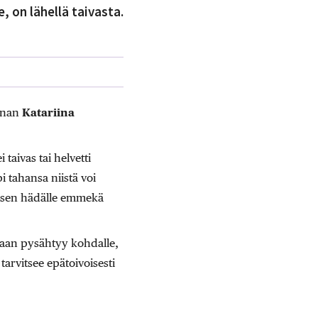
 on lähellä taivasta.
unnan
Katariina
 taivas tai helvetti
 tahansa niistä voi
isen hädälle emmekä
 vaan pysähtyy kohdalle,
tarvitsee epätoivoisesti