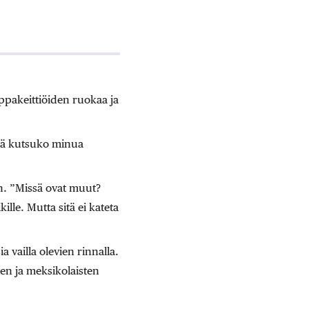
ppakeittiöiden ruokaa ja
kää kutsuko minua
n. ”Missä ovat muut?
ille. Mutta sitä ei kateta
a vailla olevien rinnalla.
en ja meksikolaisten