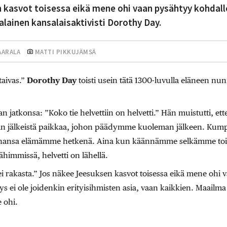
kasvot toisessa eikä mene ohi vaan pysähtyy kohdalle,
alainen kansalaisaktivisti Dorothy Day.
AARALA
MATTI PIKKUJÄMSÄ
taivas.”
Dorothy Day
toisti usein tätä 1300-luvulla eläneen n
n jatkonsa: ”Koko tie helvettiin on helvetti.” Hän muistutti, ettei
an jälkeistä paikkaa, johon päädymme kuoleman jälkeen. Kumpi
tahansa elämämme hetkenä. Aina kun käännämme selkämme to
himmissä, helvetti on lähellä.
ttei rakasta.” Jos näkee Jeesuksen kasvot toisessa eikä mene ohi
ys ei ole joidenkin erityisihmisten asia, vaan kaikkien. Maailma 
 ohi.