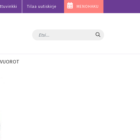
ttuvinkki
Tilaa uutiskirje
MENOHAKU
Hae
VUOROT