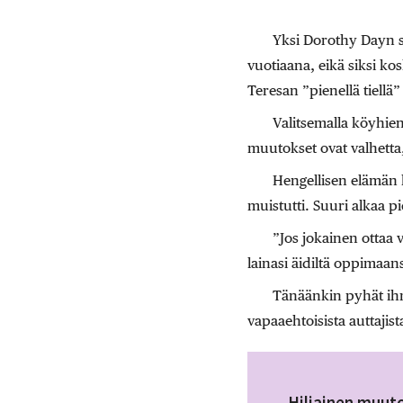
Yksi Dorothy Dayn s
vuotiaana, eikä siksi k
Teresan ”pienellä tiellä”
Valitsemalla köyhie
muutokset ovat valhetta,
Hengellisen elämän k
muistutti. Suuri alkaa pi
”Jos jokainen ottaa 
lainasi äidiltä oppimaans
Tänäänkin pyhät ihmi
vapaaehtoisista auttajista
Hiljainen muut