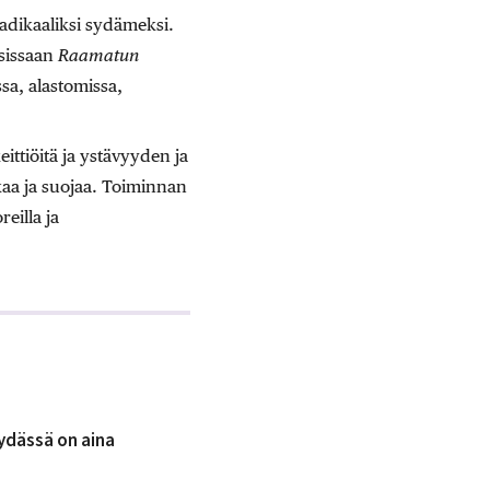
adikaaliksi sydämeksi.
osissaan
Raamatun
ssa, alastomissa,
ttiöitä ja ystävyyden ja
kaa ja suojaa. Toiminnan
reilla ja
ydässä on aina