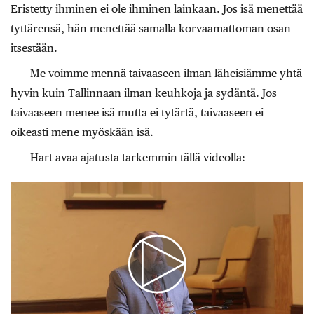
Eristetty ihminen ei ole ihminen lainkaan. Jos isä menettää
tyttärensä, hän menettää samalla korvaamattoman osan
itsestään.
Me voimme mennä taivaaseen ilman läheisiämme yhtä
hyvin kuin Tallinnaan ilman keuhkoja ja sydäntä. Jos
taivaaseen menee isä mutta ei tytärtä, taivaaseen ei
oikeasti mene myöskään isä.
Hart avaa ajatusta tarkemmin tällä videolla: