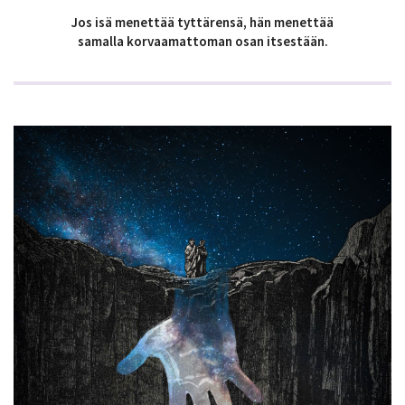
Jos isä menettää tyttärensä, hän menettää
samalla korvaamattoman osan itsestään.