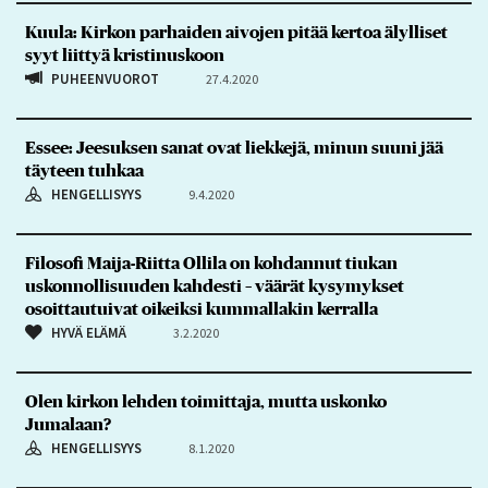
Kuula: Kirkon parhaiden aivojen pitää kertoa älylliset
syyt liittyä kristinuskoon
PUHEENVUOROT
27.4.2020
Essee: Jeesuksen sanat ovat liekkejä, minun suuni jää
täyteen tuhkaa
HENGELLISYYS
9.4.2020
Filosofi Maija-Riitta Ollila on kohdannut tiukan
uskonnollisuuden kahdesti – väärät kysymykset
osoittautuivat oikeiksi kummallakin kerralla
HYVÄ ELÄMÄ
3.2.2020
Olen kirkon lehden toimittaja, mutta uskonko
Jumalaan?
HENGELLISYYS
8.1.2020