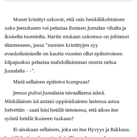
Monet kristityt uskovat, että vain henkilökohtainen
usko Jeesukseen voi pelastaa ihmisen Jumalan vihalta ja
ikuiselta tuomiolta. Hartin mukaan uskomus on johtanut
tilanteeseen, jossa ”monien kristittyjen syy
evankelioimiselle on kautta vuosien ollut epätoivoinen
kilpajuoksu pelastaa mahdollisimman monta sielua
Jumalalta – –”.
Mistä sellainen epätoivo kumpuaa?
Jeesus puhui Jumalasta taivaallisena isänä.
Minkälainen isä antaisi uppiniskaisten lastensa astua
helvettiin – saati loisi heidät tietoisena, että aikoo itse
syöstä heidät ikuiseen tuskaan?
Ei ainakaan sellainen, joka on itse Hyvyys ja Rakkaus.