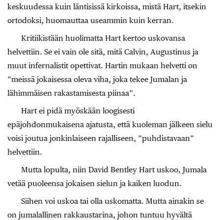
keskuudessa kuin läntisissä kirkoissa, mistä Hart, itsekin
ortodoksi, huomauttaa useammin kuin kerran.
Kritiikistään huolimatta Hart kertoo uskovansa
helvettiin. Se ei vain ole sitä, mitä Calvin, Augustinus ja
muut infernalistit opettivat. Hartin mukaan helvetti on
”meissä jokaisessa oleva viha, joka tekee Jumalan ja
lähimmäisen rakastamisesta piinaa”.
Hart ei pidä myöskään loogisesti
epäjohdonmukaisena ajatusta, että kuoleman jälkeen sielu
voisi joutua jonkinlaiseen rajalliseen, ”puhdistavaan”
helvettiin.
Mutta lopulta, niin David Bentley Hart uskoo, Jumala
vetää puoleensa jokaisen sielun ja kaiken luodun.
Siihen voi uskoa tai olla uskomatta. Mutta ainakin se
on jumalallinen rakkaustarina, johon tuntuu hyvältä