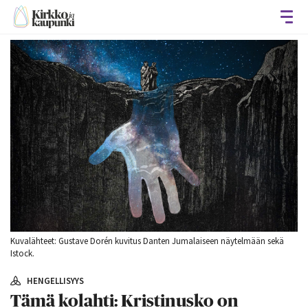
Avaa
Kuvalähteet: Gustave Dorén kuvitus Danten Jumalaiseen näytelmään sekä
Istock.
HENGELLISYYS
Tämä kolahti: Kristinusko on