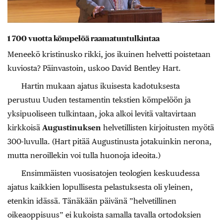
1 700 vuotta kömpelöä raamatuntulkintaa
Meneekö kristinusko rikki, jos ikuinen helvetti poistetaan
kuviosta? Päinvastoin, uskoo David Bentley Hart.
Hartin mukaan ajatus ikuisesta kadotuksesta
perustuu Uuden testamentin tekstien kömpelöön ja
yksipuoliseen tulkintaan, joka alkoi levitä valtavirtaan
kirkkoisä
Augustinuksen
helvetillisten kirjoitusten myötä
300-luvulla. (Hart pitää Augustinusta jotakuinkin nerona,
mutta neroillekin voi tulla huonoja ideoita.)
Ensimmäisten vuosisatojen teologien keskuudessa
ajatus kaikkien lopullisesta pelastuksesta oli yleinen,
etenkin idässä. Tänäkään päivänä ”helvetillinen
oikeaoppisuus” ei kukoista samalla tavalla ortodoksien