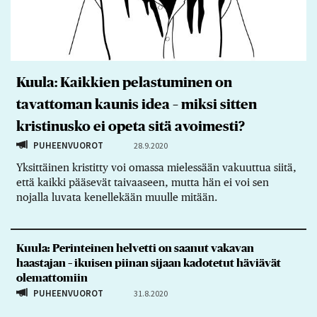
Kuula: Kaikkien pelastuminen on
tavattoman kaunis idea – miksi sitten
kristinusko ei opeta sitä avoimesti?
PUHEENVUOROT
28.9.2020
Yksittäinen kristitty voi omassa mielessään vakuuttua siitä,
että kaikki pääsevät taivaaseen, mutta hän ei voi sen
nojalla luvata kenellekään muulle mitään.
Kuula: Perinteinen helvetti on saanut vakavan
haastajan – ikuisen piinan sijaan kadotetut häviävät
olemattomiin
PUHEENVUOROT
31.8.2020