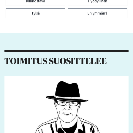
Kiinnostava
Hyödyllinen
Tylsä
En ymmärrä
Kiitos palautteesta! Jaa artikkeli:
26
6
28
11
TOIMITUS SUOSITTELEE