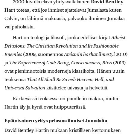
2000-luvulla elävä yhdysvaltalainen
David Bentley
Hart
toteaa, että jos ihmiset ajattelevat Jumalasta kuten
Calvin, on lähinnä makuasia, palvooko ihminen Jumalaa
vai paholaista.
Hart on teologi ja filosofi, jonka edelliset kirjat
Atheist
Delusions: The Christian Revolution and Its Fashionable
Enemies
(2009, suomennos
Ateismin harhat ilmestyi
2010)
ja
The Experience of God: Being, Consciousness, Bliss
(2013)
ovat pienimuotoisia moderneja klassikoita. Hänen uusin
teoksensa
That All Shall Be Saved: Heaven, Hell, and
Universal Salvation
käsittelee taivasta ja helvettiä.
Kärkevässä teoksessa on pamfletin makua, mutta
Hartin äly ja kynä ovat huipputerässä.
Epätoivoinen yritys pelastaa ihmiset Jumalalta
David Bentley Hartin mukaan kristillisen kertomuksen