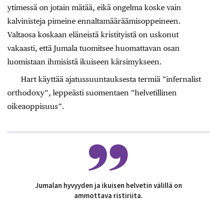
ytimessä on jotain mätää, eikä ongelma koske vain
kalvinisteja pimeine ennaltamääräämisoppeineen.
Valtaosa koskaan eläneistä kristityistä on uskonut
vakaasti, että Jumala tuomitsee huomattavan osan
luomistaan ihmisistä ikuiseen kärsimykseen.
Hart käyttää ajatussuuntauksesta termiä ”infernalist
orthodoxy”, leppeästi suomentaen ”helvetillinen
oikeaoppisuus”.
Jumalan hyvyyden ja ikuisen helvetin välillä on
ammottava ristiriita.