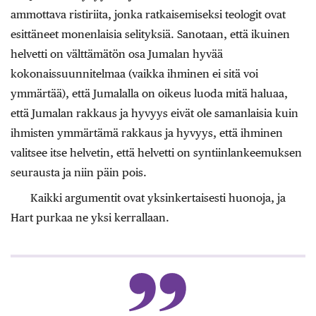
ammottava ristiriita, jonka ratkaisemiseksi teologit ovat
esittäneet monenlaisia selityksiä. Sanotaan, että ikuinen
helvetti on välttämätön osa Jumalan hyvää
kokonaissuunnitelmaa (vaikka ihminen ei sitä voi
ymmärtää), että Jumalalla on oikeus luoda mitä haluaa,
että Jumalan rakkaus ja hyvyys eivät ole samanlaisia kuin
ihmisten ymmärtämä rakkaus ja hyvyys, että ihminen
valitsee itse helvetin, että helvetti on syntiinlankeemuksen
seurausta ja niin päin pois.
Kaikki argumentit ovat yksinkertaisesti huonoja, ja
Hart purkaa ne yksi kerrallaan.