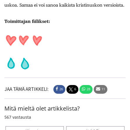
uskoa. Samaa ei voi sanoa kaikista kristinuskon versioista.
Toimittajan fiilikset:
JAA TÄMÄ ARTIKKELI:
26
6
28
11
Mitä mieltä olet artikkelista?
567
vastausta