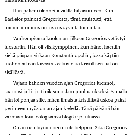
Hän pakeni tilannetta välillä hiljaisuuteen. Kun
Basileios painosti Gregoriosta, tämä muistutti, että
toimimattomuus on joskus syvintä toimintaa.
Vanhempiensa kuoleman jälkeen Gregorios vetäytyi
luostariin. Hän oli viisikymppinen, kun hänet haettiin
sieltä piispan virkaan Konstantinopoliin, jossa käytiin
tuohon aikaan kiivasta keskustelua kristillisen uskon
sisällöstä.
Vajaan kahden vuoden ajan Gregorios luennoi,
saarnasi ja kirjoitti oikean uskon puolustukseksi. Samalla
hän loi pohjaa sille, miten ilmaista kristillistä uskoa paitsi
perinteen myös oman ajan kielellä. Tänä päivänä hän
varmaan loisi teologiaansa blogikirjoituksissa.
Oman tien löytäminen ei ole helppoa. Siksi Gregorios