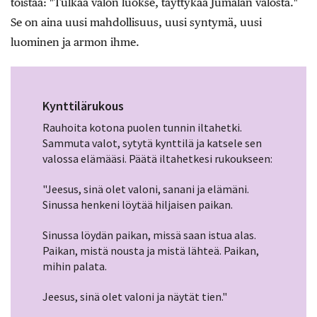
toistaa: "Tulkaa valon luokse, täyttykää Jumalan valosta."
Se on aina uusi mahdollisuus, uusi syntymä, uusi
luominen ja armon ihme.
Kynttilärukous
Rauhoita kotona puolen tunnin iltahetki.
Sammuta valot, sytytä kynttilä ja katsele sen
valossa elämääsi. Päätä iltahetkesi rukoukseen:
"Jeesus, sinä olet valoni, sanani ja elämäni.
Sinussa henkeni löytää hiljaisen paikan.
Sinussa löydän paikan, missä saan istua alas.
Paikan, mistä nousta ja mistä lähteä. Paikan,
mihin palata.
Jeesus, sinä olet valoni ja näytät tien."