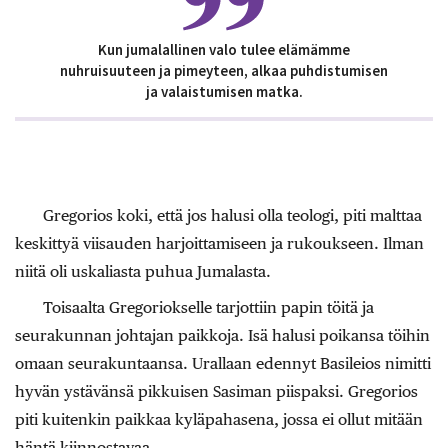
Kun jumalallinen valo tulee elämämme
nuhruisuuteen ja pimeyteen, alkaa puhdistumisen
ja valaistumisen matka.
Gregorios koki, että jos halusi olla teologi, piti malttaa
keskittyä viisauden harjoittamiseen ja rukoukseen. Ilman
niitä oli uskaliasta puhua Jumalasta.
Toisaalta Gregoriokselle tarjottiin papin töitä ja
seurakunnan johtajan paikkoja. Isä halusi poikansa töihin
omaan seurakuntaansa. Urallaan edennyt Basileios nimitti
hyvän ystävänsä pikkuisen Sasiman piispaksi. Gregorios
piti kuitenkin paikkaa kyläpahasena, jossa ei ollut mitään
häntä kiinnostavaa.