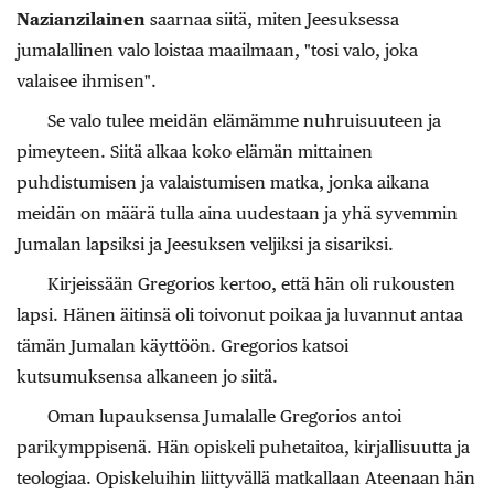
Nazianzilainen
saarnaa siitä, miten Jeesuksessa
jumalallinen valo loistaa maailmaan, "tosi valo, joka
valaisee ihmisen".
Se valo tulee meidän elämämme nuhruisuuteen ja
pimeyteen. Siitä alkaa koko elämän mittainen
puhdistumisen ja valaistumisen matka, jonka aikana
meidän on määrä tulla aina uudestaan ja yhä syvemmin
Jumalan lapsiksi ja Jeesuksen veljiksi ja sisariksi.
Kirjeissään Gregorios
kertoo, että hän oli rukousten
lapsi. Hänen äitinsä oli toivonut poikaa ja luvannut antaa
tämän Jumalan käyttöön. Gregorios katsoi
kutsumuksensa alkaneen jo siitä.
Oman lupauksensa Jumalalle Gregorios antoi
parikymppisenä. Hän opiskeli puhetaitoa, kirjallisuutta ja
teologiaa. Opiskeluihin liittyvällä matkallaan Ateenaan hän