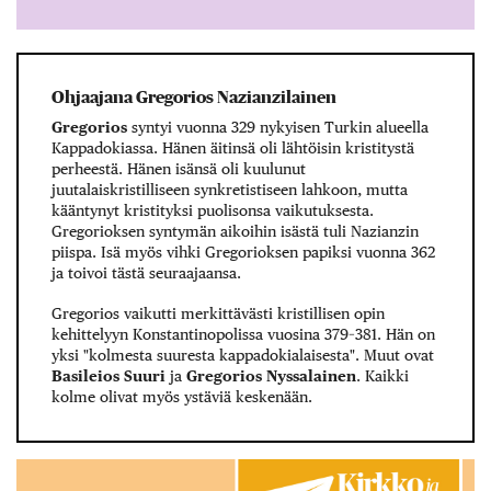
Ohjaajana Gregorios Nazianzilainen
Gregorios
syntyi vuonna 329 nykyisen Turkin alueella
Kappadokiassa. Hänen äitinsä oli lähtöisin kristitystä
perheestä. Hänen isänsä oli kuulunut
juutalaiskristilliseen synkretistiseen lahkoon, mutta
kääntynyt kristityksi puolisonsa vaikutuksesta.
Gregorioksen syntymän aikoihin isästä tuli Nazianzin
piispa. Isä myös vihki Gregorioksen papiksi vuonna 362
ja toivoi tästä seuraajaansa.
Gregorios vaikutti merkittävästi kristillisen opin
kehittelyyn Konstantinopolissa vuosina 379–381. Hän on
yksi "kolmesta suuresta kappadokialaisesta". Muut ovat
Basileios Suuri
ja
Gregorios Nyssalainen
. Kaikki
kolme olivat myös ystäviä keskenään.