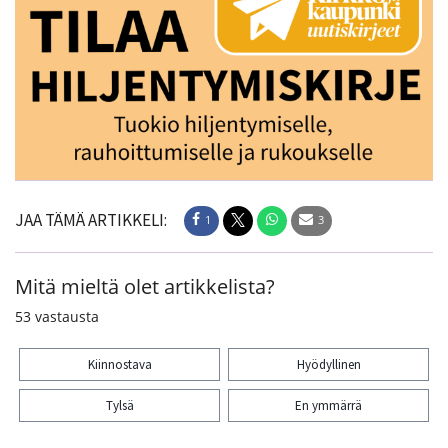
JAA TÄMÄ ARTIKKELI:
1
3
Mitä mieltä olet artikkelista?
53
vastausta
Kiinnostava
Hyödyllinen
Tylsä
En ymmärrä