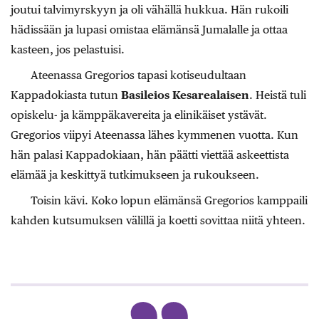
joutui talvimyrskyyn ja oli vähällä hukkua. Hän rukoili
hädissään ja lupasi omistaa elämänsä Jumalalle ja ottaa
kasteen, jos pelastuisi.
Ateenassa Gregorios tapasi kotiseudultaan
Kappadokiasta tutun
Basileios Kesarealaisen
. Heistä tuli
opiskelu- ja kämppäkavereita ja elinikäiset ystävät.
Gregorios viipyi Ateenassa lähes kymmenen vuotta. Kun
hän palasi Kappadokiaan, hän päätti viettää askeettista
elämää ja keskittyä tutkimukseen ja rukoukseen.
Toisin kävi.
Koko lopun elämänsä Gregorios kamppaili
kahden kutsumuksen välillä ja koetti sovittaa niitä yhteen.