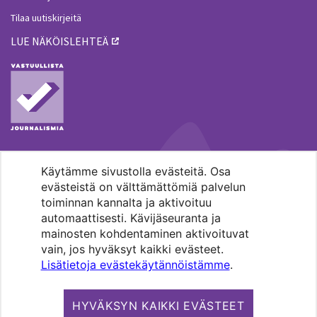
Tilaa uutiskirjeitä
LUE NÄKÖISLEHTEÄ
Käytämme sivustolla evästeitä. Osa
MENOHAKU
evästeistä on välttämättömiä palvelun
toiminnan kannalta ja aktivoituu
automaattisesti. Kävijäseuranta ja
mainosten kohdentaminen aktivoituvat
vain, jos hyväksyt kaikki evästeet.
Lisätietoja evästekäytännöistämme
.
Pääkaupunkiseudun evankelis-
luterilaisten seurakuntien media.
HYVÄKSYN KAIKKI EVÄSTEET