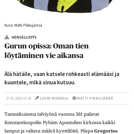
Kuva: Matti Pikkujämsä
HENGELLISYYS
Gurun opissa: Oman tien
löytäminen vie aikansa
Älä hätäile, vaan katsele rohkeasti elämääsi ja
kuuntele, mikä sinua kutsuu.
27.01.2016 15:30
LAURI MAARALA
MATTI PIKKUJÄMSÄ
Tammikuisena talviyönä vuonna 381 palavat
Konstantinopolin Pyhien Apostolien kirkossa kaikki
lamput ja valtava määrä kynttilöitä. Piispa
Gregorios