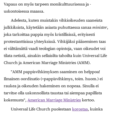
Vapaus on myös tarpeen monikulttuurisessa ja -
uskontoisessa maassa.
Adelesta, kuten muistakin vihkioikeuden saaneista
julkkiksista, käytetään asiasta puhuttaessa sanaa
minister
,
joka tarkoittaa pappia myös kristillisissä, erityisesti
protestanttisissa yhteyksissä. Vihkijäksi pääseminen taas
ei välttämättä vaadi teologian opintoja, vaan oikeudet voi
tilata netistä, ainakin sellaisilta tahoilta kuin Universal Life
Church ja American Marriage Ministries (AMM).
"AMM pappisvihkimyksen saaminen on helppoa!
Ilmainen oordinatio (=pappisvihkimys, toim. huom.) ei
raukea ja oikeuden hakeminen on nopeaa. Sinulla ei
tarvitse olla uskonnollista taustaa tai aiempaa papillista
kokemusta",
American Marriage Ministries
kertoo.
Universal Life Church puolestaan
korostaa
, kuinka