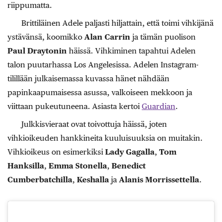
riippumatta.
Brittiläinen Adele paljasti hiljattain, että toimi vihkijänä
ystävänsä, koomikko
Alan Carrin
ja tämän puolison
Paul Draytonin
häissä. Vihkiminen tapahtui Adelen
talon puutarhassa Los Angelesissa. Adelen Instagram-
tilillään julkaisemassa kuvassa hänet nähdään
papinkaapumaisessa asussa, valkoiseen mekkoon ja
viittaan pukeutuneena. Asiasta kertoi
Guardian
.
Julkkisvieraat ovat toivottuja häissä, joten
vihkioikeuden hankkineita kuuluisuuksia on muitakin.
Vihkioikeus on esimerkiksi
Lady Gagalla
,
Tom
Hanksilla
,
Emma Stonella
,
Benedict
Cumberbatchilla
,
Keshalla
ja
Alanis Morrissettella
.