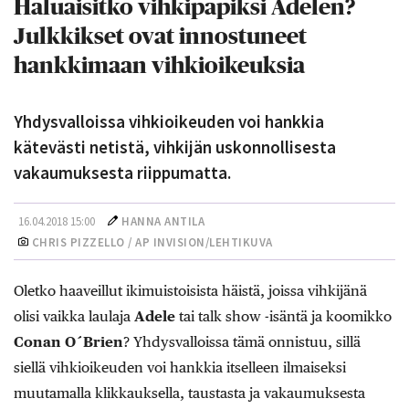
Haluaisitko vihkipapiksi Adelen?
Julkkikset ovat innostuneet
hankkimaan vihkioikeuksia
Yhdysvalloissa vihkioikeuden voi hankkia
kätevästi netistä, vihkijän uskonnollisesta
vakaumuksesta riippumatta.
16.04.2018 15:00
HANNA ANTILA
CHRIS PIZZELLO / AP INVISION/LEHTIKUVA
Oletko haaveillut ikimuistoisista häistä, joissa vihkijänä
olisi vaikka laulaja
Adele
tai talk show -isäntä ja koomikko
Conan O´Brien
? Yhdysvalloissa tämä onnistuu, sillä
siellä vihkioikeuden voi hankkia itselleen ilmaiseksi
muutamalla klikkauksella, taustasta ja vakaumuksesta