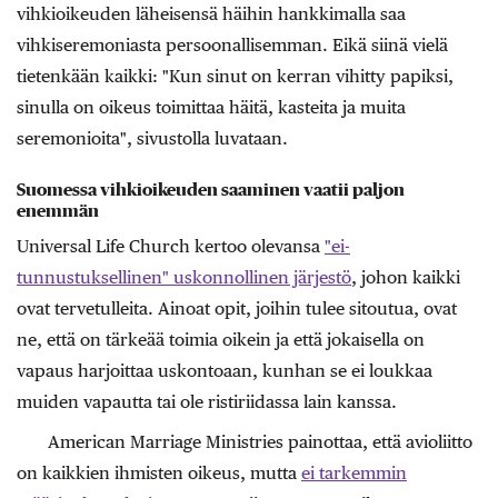
vihkioikeuden läheisensä häihin hankkimalla saa
vihkiseremoniasta persoonallisemman. Eikä siinä vielä
tietenkään kaikki: "Kun sinut on kerran vihitty papiksi,
sinulla on oikeus toimittaa häitä, kasteita ja muita
seremonioita", sivustolla luvataan.
Suomessa vihkioikeuden saaminen vaatii paljon
enemmän
Universal Life Church kertoo olevansa
"ei-
tunnustuksellinen" uskonnollinen järjestö
, johon kaikki
ovat tervetulleita. Ainoat opit, joihin tulee sitoutua, ovat
ne, että on tärkeää toimia oikein ja että jokaisella on
vapaus harjoittaa uskontoaan, kunhan se ei loukkaa
muiden vapautta tai ole ristiriidassa lain kanssa.
American Marriage Ministries painottaa, että avioliitto
on kaikkien ihmisten oikeus, mutta
ei tarkemmin