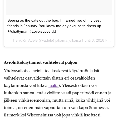
Seeing as the cats out the bag. I married two of my best
friends in January. You know me any excuse to dress up...
@chattyman #LoveisLove 🏳️‍🌈
Henkilön
Adele
(@adele) jakama julkaisu
Huhti 3, 2018 kello 7.57 PDT
Avioliittokäytännöt vaihtelevat paljon
Yhdysvalloissa avioliittoa koskevat käytännöt ja lait
vaihtelevat osavaltioittain (listan eri osavaltioiden
käytännöistä voit lukea
täältä
). Yleisesti ottaen voi
kuitenkin sanoa, että avioliitto vaatii paperityötä ennen ja
jälkeen vihkiseremonian, mutta siinä, kuka vihkijänä voi
toimia, on enemmän vapautta kuin vaikkapa Suomessa.
Esimerkiksi Wisconsinissa voit jopa vihkiä itse itsesi.