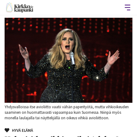
Avaa
Yhdysvalloissa itse avioliitto vaatii vähän paperityötä, mutta vihkioikeuden
saaminen on huomattavasti vapaampaa kuin Suomessa. Niinpä myös
monella laulajalla tai näyttelijällä on oikeus vihkiä avioliittoon.
HYVÄ ELÄMÄ