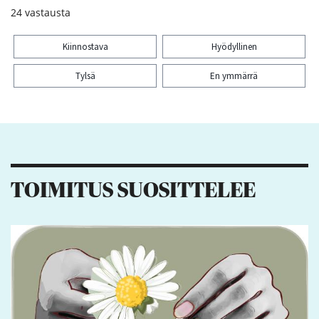
24
vastausta
Kiinnostava
Hyödyllinen
Tylsä
En ymmärrä
Kiitos palautteesta! Jaa artikkeli:
1
TOIMITUS SUOSITTELEE