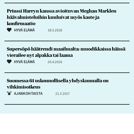
Prinssi Harryn kanssa avioituvan Meghan Marklen
häävalmisteluihin kuuluivat myös kaste ja
konfirmaatio
HYVÄ ELÄMÄ
18.5.2018
Supersöpö häätrendi maailmalta: muodikkaissa häissä
vierailee nyt alpakka tai laama
HYVÄ ELÄMÄ
20.4.2018
Suomessa 61 uskonnollisella yhdyskunnalla on
vihkimisoikeus
AJANKOHTAISTA
21.3.2017