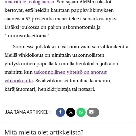
määrittele teologiaansa
. Sen sijaan AMM:n tilastot
kertovat, että heidän kauttaan pappisvihkimyksen
saaneista 57 prosenttia määrittelee itsensä kristityksi.
Lisäksi joukossa on paljon uskonnottomia ja
"tunnustuksettomia".
Suomessa julkkikset eivät noin vaan saa vihkioikeutta.
Meillä vihkioikeus on nimittäin uskonnollisten
yhdyskuntien papeilla tai muilla henkilöillä, jotka on
mainittu kun
uskonnollinen yhteisö on anonut
vihkioikeutta
. Siviilivihkimiset toimittaa laamanni,
käräjätuomari, henkikirjoittaja tai notaari.
JAA TÄMÄ ARTIKKELI:
1
Mitä mieltä olet artikkelista?