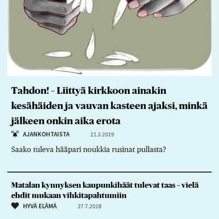
Tahdon! – Liittyä kirkkoon ainakin
kesähäiden ja vauvan kasteen ajaksi, minkä
jälkeen onkin aika erota
AJANKOHTAISTA
21.3.2019
Saako tuleva hääpari noukkia rusinat pullasta?
Matalan kynnyksen kaupunkihäät tulevat taas – vielä
ehdit mukaan vihkitapahtumiin
HYVÄ ELÄMÄ
27.7.2018