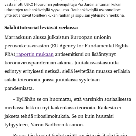
vastaanotti USKOT-foorumin puheenjohtaja Pia Jardin antaman kukan
uskontojen rauhankävelyllä syyskuussa. Rauhankävelyllä uskonnolliset
yhteisöt antavat toisilleen kukan rauhan ja sopuisan yhteiselon merkkinä.
Salaliittoteoriat leviävät verkossa
Marraskuun alussa julkaistun Euroopan unionin
perusoikeusviraston (EU Agency for Fundamental Rights
FRA)
raportin mukaan
antisemitismi on lisääntynyt
koronaviruspandemian aikana. Juutalaisvastaisuutta
esiintyy erityisesti netissä: siellä levitetään muassa erilaisia
salaliittoteorioita, joissa juutalaisia syytetään
pandemiasta.
– Kyllähän se on huomattu, että varsinkin sosiaalisessa
mediassa liikkuu nyt kaikenlaisia teorioita. Kaikesta ei
jakseta tehdä rikosilmoituksia. Se on kuin huutaisi
tyhjyyteen, Yaron Nadbornik sanoo.
Raporttiin kootut tiedot eri EU-maista eivät ole täysin