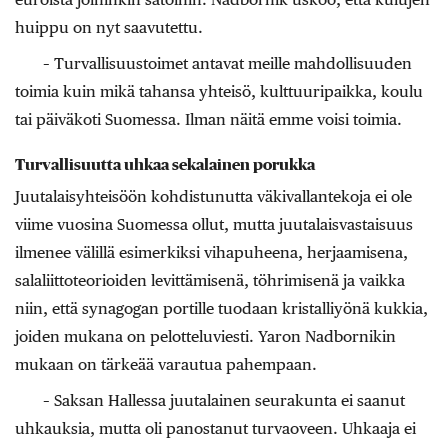
huippu on nyt saavutettu.
– Turvallisuustoimet antavat meille mahdollisuuden
toimia kuin mikä tahansa yhteisö, kulttuuripaikka, koulu
tai päiväkoti Suomessa. Ilman näitä emme voisi toimia.
Turvallisuutta uhkaa sekalainen porukka
Juutalaisyhteisöön kohdistunutta väkivallantekoja ei ole
viime vuosina Suomessa ollut, mutta juutalaisvastaisuus
ilmenee välillä esimerkiksi vihapuheena, herjaamisena,
salaliittoteorioiden levittämisenä, töhrimisenä ja vaikka
niin, että synagogan portille tuodaan kristalliyönä kukkia,
joiden mukana on pelotteluviesti. Yaron Nadbornikin
mukaan on tärkeää varautua pahempaan.
– Saksan Hallessa juutalainen seurakunta ei saanut
uhkauksia, mutta oli panostanut turvaoveen. Uhkaaja ei