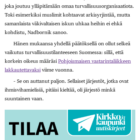
joka joutuu ylläpitämään omaa turvallisuusorganisaatiota.
Toki esimerkiksi muslimit kohtaavat arkisyrjintää, mutta
samanlaista väkivaltaisen iskun uhkaa heihin ei ehkä
kohdistu, Nadbornik sanoo.
Hänen mukaansa yhdellä päätöksellä on ollut selkeä
vaikutus turvallisuustilanteeseen Suomessa: sillä, että
korkein oikeus määräsi
Pohjoismaisen vastarintaliikkeen
lakkautettavaksi
viime vuonna.
– Se on auttanut paljon. Sellaiset järjestöt, jotka ovat
ihmisvihamielisiä, pitäisi kieltää, oli järjestö minkä
suuntainen vaan.