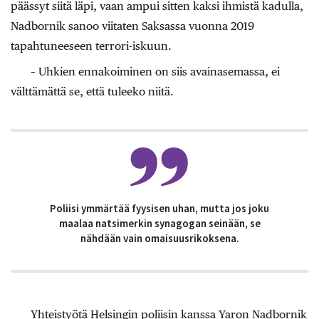
päässyt siitä läpi, vaan ampui sitten kaksi ihmistä kadulla,
Nadbornik sanoo viitaten Saksassa vuonna 2019
tapahtuneeseen terrori-iskuun.
– Uhkien ennakoiminen on siis avainasemassa, ei
välttämättä se, että tuleeko niitä.
Poliisi ymmärtää fyysisen uhan, mutta jos joku
maalaa natsimerkin synagogan seinään, se
nähdään vain omaisuusrikoksena.
Yhteistyötä Helsingin poliisin kanssa Yaron Nadbornik