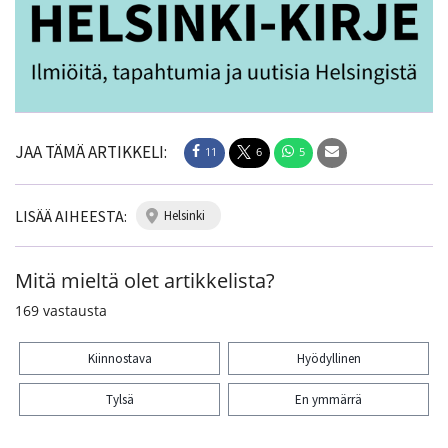
JAA TÄMÄ ARTIKKELI:
11
6
5
LISÄÄ AIHEESTA:
helsinki
Mitä mieltä olet artikkelista?
169
vastausta
Kiinnostava
Hyödyllinen
Tylsä
En ymmärrä
Kiitos palautteesta! Jaa artikkeli: