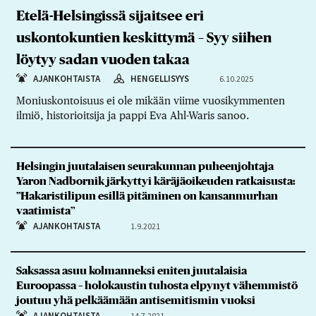
Etelä-Helsingissä sijaitsee eri
uskontokuntien keskittymä – Syy siihen
löytyy sadan vuoden takaa
AJANKOHTAISTA
HENGELLISYYS
6.10.2025
Moniuskontoisuus ei ole mikään viime vuosikymmenten
ilmiö, historioitsija ja pappi Eva Ahl-Waris sanoo.
Helsingin juutalaisen seurakunnan puheenjohtaja
Yaron Nadbornik järkyttyi käräjäoikeuden ratkaisusta:
”Hakaristilipun esillä pitäminen on kansanmurhan
vaatimista”
AJANKOHTAISTA
1.9.2021
Saksassa asuu kolmanneksi eniten juutalaisia
Euroopassa – holokaustin tuhosta elpynyt vähemmistö
joutuu yhä pelkäämään antisemitismin vuoksi
AJANKOHTAISTA
14.7.2021