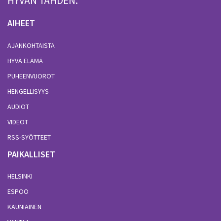
HYVÄN TÄHDEN.
AIHEET
AJANKOHTAISTA
HYVÄ ELÄMÄ
PUHEENVUOROT
HENGELLISYYS
AUDIOT
VIDEOT
RSS-SYÖTTEET
PAIKALLISET
HELSINKI
ESPOO
KAUNIAINEN