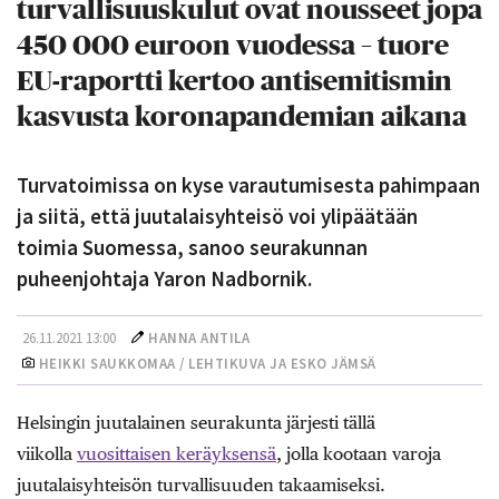
turvallisuuskulut ovat nousseet jopa
450 000 euroon vuodessa – tuore
EU-raportti kertoo antisemitismin
kasvusta koronapandemian aikana
Turvatoimissa on kyse varautumisesta pahimpaan
ja siitä, että juutalaisyhteisö voi ylipäätään
toimia Suomessa, sanoo seurakunnan
puheenjohtaja Yaron Nadbornik.
26.11.2021 13:00
HANNA ANTILA
HEIKKI SAUKKOMAA / LEHTIKUVA JA ESKO JÄMSÄ
Helsingin juutalainen seurakunta järjesti tällä
viikolla
vuosittaisen keräyksensä
, jolla kootaan varoja
juutalaisyhteisön turvallisuuden takaamiseksi.