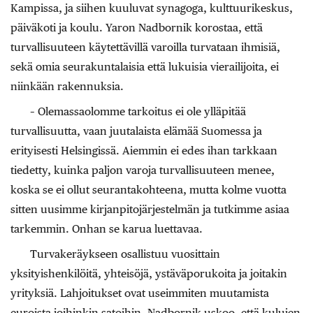
Kampissa, ja siihen kuuluvat synagoga, kulttuurikeskus,
päiväkoti ja koulu. Yaron Nadbornik korostaa, että
turvallisuuteen käytettävillä varoilla turvataan ihmisiä,
sekä omia seurakuntalaisia että lukuisia vierailijoita, ei
niinkään rakennuksia.
– Olemassaolomme tarkoitus ei ole ylläpitää
turvallisuutta, vaan juutalaista elämää Suomessa ja
erityisesti Helsingissä. Aiemmin ei edes ihan tarkkaan
tiedetty, kuinka paljon varoja turvallisuuteen menee,
koska se ei ollut seurantakohteena, mutta kolme vuotta
sitten uusimme kirjanpitojärjestelmän ja tutkimme asiaa
tarkemmin. Onhan se karua luettavaa.
Turvakeräykseen osallistuu vuosittain
yksityishenkilöitä, yhteisöjä, ystäväporukoita ja joitakin
yrityksiä. Lahjoitukset ovat useimmiten muutamista
euroista joihinkin satoihin. Nadbornik uskoo, että kulujen