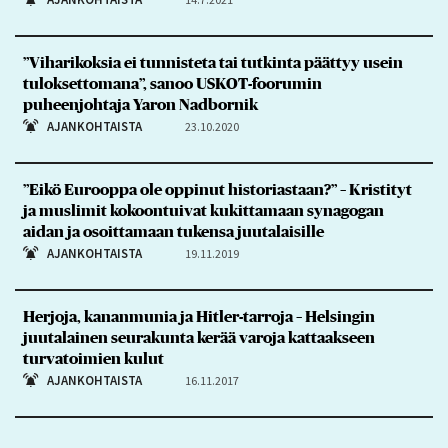
”Viharikoksia ei tunnisteta tai tutkinta päättyy usein
tuloksettomana”, sanoo USKOT-foorumin
puheenjohtaja Yaron Nadbornik
AJANKOHTAISTA
23.10.2020
”Eikö Eurooppa ole oppinut historiastaan?” – Kristityt
ja muslimit kokoontuivat kukittamaan synagogan
aidan ja osoittamaan tukensa juutalaisille
AJANKOHTAISTA
19.11.2019
Herjoja, kananmunia ja Hitler-tarroja – Helsingin
juutalainen seurakunta kerää varoja kattaakseen
turvatoimien kulut
AJANKOHTAISTA
16.11.2017