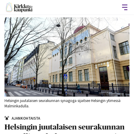
Avaa
Helsingin juutalaisen seurakunnan synagoga sijaitsee Helsingin ytimessä
Malminkadulla.
AJANKOHTAISTA
Helsingin juutalaisen seurakunnan