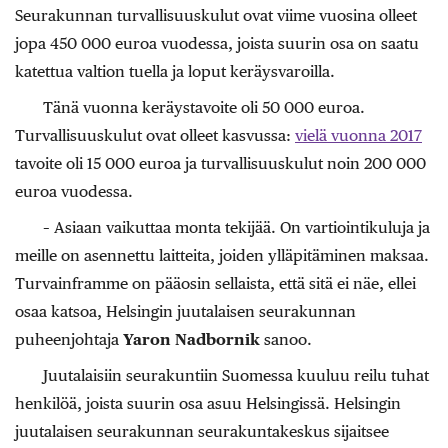
Seurakunnan turvallisuuskulut ovat viime vuosina olleet
jopa 450 000 euroa vuodessa, joista suurin osa on saatu
katettua valtion tuella ja loput keräysvaroilla.
Tänä vuonna keräystavoite oli 50 000 euroa.
Turvallisuuskulut ovat olleet kasvussa:
vielä vuonna 2017
tavoite oli 15 000 euroa ja turvallisuuskulut noin 200 000
euroa vuodessa.
– Asiaan vaikuttaa monta tekijää. On vartiointikuluja ja
meille on asennettu laitteita, joiden ylläpitäminen maksaa.
Turvainframme on pääosin sellaista, että sitä ei näe, ellei
osaa katsoa, Helsingin juutalaisen seurakunnan
puheenjohtaja
Yaron Nadbornik
sanoo.
Juutalaisiin seurakuntiin Suomessa kuuluu reilu tuhat
henkilöä, joista suurin osa asuu Helsingissä. Helsingin
juutalaisen seurakunnan seurakuntakeskus sijaitsee