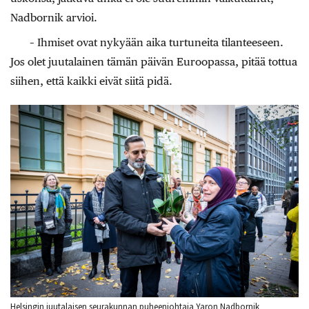
Nadbornik arvioi.
– Ihmiset ovat nykyään aika turtuneita tilanteeseen.
Jos olet juutalainen tämän päivän Euroopassa, pitää tottua
siihen, että kaikki eivät siitä pidä.
Helsingin juutalaisen seurakunnan puheenjohtaja Yaron Nadbornik