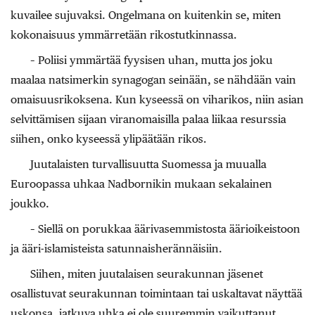
kuvailee sujuvaksi. Ongelmana on kuitenkin se, miten
kokonaisuus ymmärretään rikostutkinnassa.
– Poliisi ymmärtää fyysisen uhan, mutta jos joku
maalaa natsimerkin synagogan seinään, se nähdään vain
omaisuusrikoksena. Kun kyseessä on viharikos, niin asian
selvittämisen sijaan viranomaisilla palaa liikaa resurssia
siihen, onko kyseessä ylipäätään rikos.
Juutalaisten turvallisuutta Suomessa ja muualla
Euroopassa uhkaa Nadbornikin mukaan sekalainen
joukko.
– Siellä on porukkaa äärivasemmistosta äärioikeistoon
ja ääri-islamisteista satunnaisherännäisiin.
Siihen, miten juutalaisen seurakunnan jäsenet
osallistuvat seurakunnan toimintaan tai uskaltavat näyttää
uskonsa, jatkuva uhka ei ole suuremmin vaikuttanut,