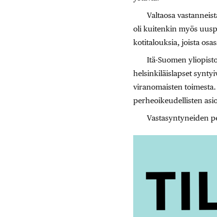
Valtaosa vastanneist
oli kuitenkin myös uus
kotitalouksia, joista osa
Itä-Suomen yliopisto
helsinkiläislapset syntyiv
viranomaisten toimesta.
perheoikeudellisten asi
Vastasyntyneiden pe