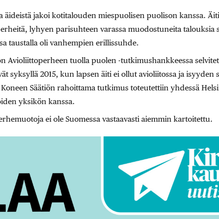
a äideistä jakoi kotitalouden miespuolisen puolison kanssa. Äi
perheitä, lyhyen parisuhteen varassa muodostuneita talouks
ssa taustalla oli vanhempien erillissuhde.
n Avioliittoperheen tuolla puolen -tutkimushankkeessa selvitetä
ät syksyllä 2015, kun lapsen äiti ei ollut avioliitossa ja isyyden 
 Koneen Säätiön rahoittama tutkimus toteutettiin yhdessä Hel
oiden yksikön kanssa.
rhemuotoja ei ole Suomessa vastaavasti aiemmin kartoitettu.