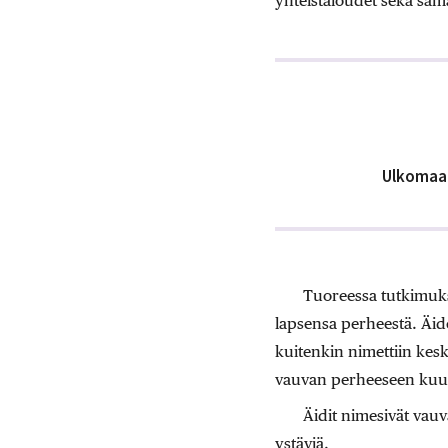
yhteistaloudet sekä sam
Ulkomaala
Tuoreessa tutkimukse
lapsensa perheestä. Äid
kuitenkin nimettiin kesk
vauvan perheeseen kuulu
Äidit nimesivät vauv
ystäviä.