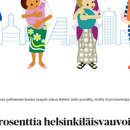
auvan perheeseen kuuluu laajasti sukua etenkin äidin puolelta, mutta myös kummeja j
prosenttia helsinkiläisvauvo