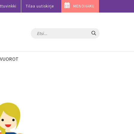
ttuvinkki
Tilaa uutiskirje
MENOHAKU
Hae
VUOROT