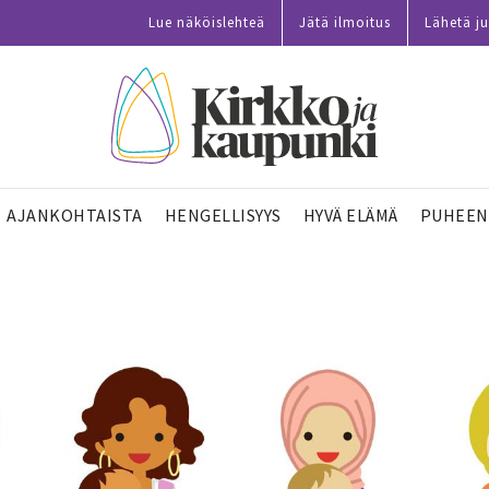
Lue näköislehteä
Jätä ilmoitus
Lähetä ju
AJANKOHTAISTA
HENGELLISYYS
HYVÄ ELÄMÄ
PUHEEN