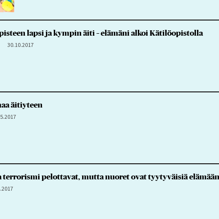
steen lapsi ja kympin äiti – elämäni alkoi Kätilöopistolla
30.10.2017
naa äitiyteen
.5.2017
terrorismi pelottavat, mutta nuoret ovat tyytyväisiä elämää
4.2017