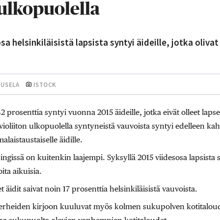
 ulkopuolella
sa helsinkiläisistä lapsista syntyi äideille, jotka oliva
UUSELA
ISTOCK
 42 prosenttia syntyi vuonna 2015 äideille, jotka eivät olleet la
avioliiton ulkopuolella syntyneistä vauvoista syntyi edelleen
laistaustaiselle äidille.
ngissä on kuitenkin laajempi. Syksyllä 2015 viidesosa lapsista sy
ita aikuisia.
 äidit saivat noin 17 prosenttia helsinkiläisistä vauvoista.
rheiden kirjoon kuuluvat myös kolmen sukupolven kotitaloud