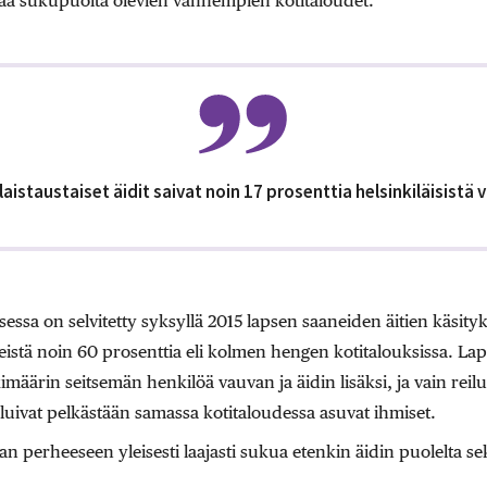
aa sukupuolta olevien vanhempien kotitaloudet.
istaustaiset äidit saivat noin 17 prosenttia helsinkiläisistä 
ssa on selvitetty syksyllä 2015 lapsen saaneiden äitien käsity
eistä noin 60 prosenttia eli kolmen hengen kotitalouksissa. L
imäärin seitsemän henkilöä vauvan ja äidin lisäksi, ja vain rei
ivat pelkästään samassa kotitaloudessa asuvat ihmiset.
an perheeseen yleisesti laajasti sukua etenkin äidin puolelta 