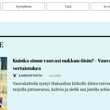
Hyödyllinen
Tylsä
En 
aa artikkeli:
E
Kuinka sinun vauvasi nukkuu öisin? – Vauva
vertaistukea
AJANKOHTAISTA
12.2.2019
Vauvakahvila syntyi Hakunilan kirkolle äitien toiv
tarjolla juttuseuraa, kahvia ja siellä saa jutella ar