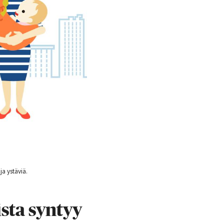
a ystäviä.
ista syntyy