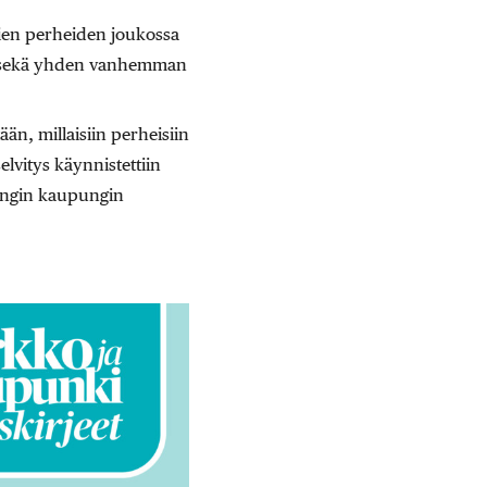
tien perheiden joukossa
ia sekä yhden vanhemman
än, millaisiin perheisiin
selvitys käynnistettiin
singin kaupungin