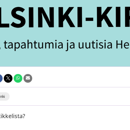
inki
ikkelista?