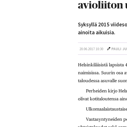
avioliiton
Syksyllä 2015 viideso
ainoita aikuisia.
20.06.2017 10:30
PAULI J
Helsinkiläisistä lapsista
naimisissa. Suurin osa 
taloudessa asuvalle suoma
Perheiden kirjo Helsi
olivat kotitaloutensa aino
Ulkomaalaistaustaiset
Vastasyntyneiden pe