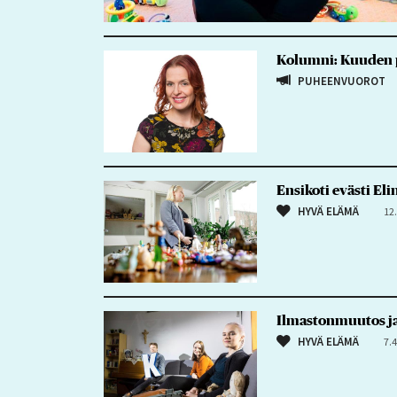
Kolumni: Kuuden pi
PUHEENVUOROT
Ensikoti evästi Eli
HYVÄ ELÄMÄ
12
Ilmastonmuutos ja 
HYVÄ ELÄMÄ
7.