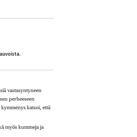
vauvoista.
ksiä vastasyntyneen
apsen perheeseen
lu kymmenys katsoi, että
sekä myös kummeja ja