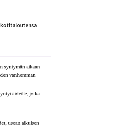
t kotitaloutensa
psen syntymän aikaan
 kahden vanhemman
ntyi äideille, jotka
et, usean aikuisen