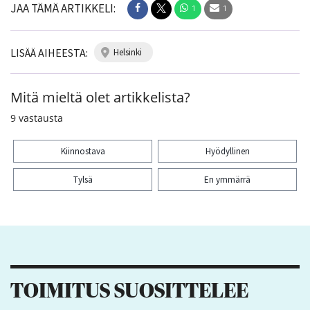
JAA TÄMÄ ARTIKKELI:
1
1
LISÄÄ AIHEESTA:
helsinki
Mitä mieltä olet artikkelista?
9
vastausta
Kiinnostava
Hyödyllinen
Tylsä
En ymmärrä
Kiitos palautteesta! Jaa artikkeli:
1
1
TOIMITUS SUOSITTELEE