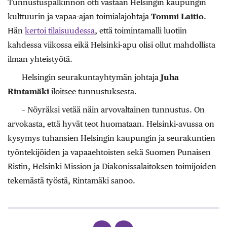
Tunnustuspalkinnon otti vastaan Helsingin kaupungin
kulttuurin ja vapaa-ajan toimialajohtaja
Tommi Laitio
.
Hän
kertoi tilaisuudessa
, että toimintamalli luotiin
kahdessa viikossa eikä Helsinki-apu olisi ollut mahdollista
ilman yhteistyötä.
Helsingin seurakuntayhtymän johtaja
Juha
Rintamäki
iloitsee tunnustuksesta.
– Nöyräksi vetää näin arvovaltainen tunnustus. On
arvokasta, että hyvät teot huomataan. Helsinki-avussa on
kysymys tuhansien Helsingin kaupungin ja seurakuntien
työntekijöiden ja vapaaehtoisten sekä Suomen Punaisen
Ristin, Helsinki Mission ja Diakonissalaitoksen toimijoiden
tekemästä työstä, Rintamäki sanoo.