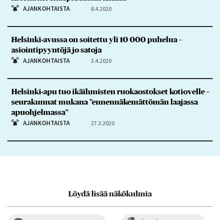
AJANKOHTAISTA
8.4.2020
Helsinki-avussa on soitettu yli 10 000 puhelua –
asiointipyyntöjä jo satoja
AJANKOHTAISTA
3.4.2020
Helsinki-apu tuo ikäihmisten ruokaostokset kotiovelle –
seurakunnat mukana ”ennennäkemättömän laajassa
apuohjelmassa”
AJANKOHTAISTA
27.3.2020
Löydä lisää näkökulmia