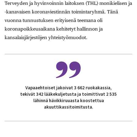
Terveyden ja hyvinvoinnin laitoksen (THL) monikielisen ja
-kanavaisen koronaviestinnän toimintaryhmä. Tänä
vuonna tunnustuksen erityisenä teemana oli
koronapoikkeusaikana kehitetyt hallinnon ja
kansalaisjärjestöjen yhteistyömuodot.
Vapaaehtoiset jakoivat 3 662 ruokakassia,
tekivät 342 lääkekuljetusta ja toimittivat 2 535
lähinnä hävikkiruuasta koostettua
akuuttikassitoimitusta.