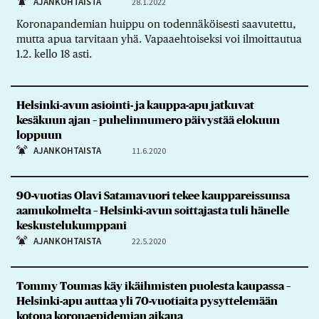
AJANKOHTAISTA
28.1.2022
Koronapandemian huippu on todennäköisesti saavutettu,
mutta apua tarvitaan yhä. Vapaaehtoiseksi voi ilmoittautua
1.2. kello 18 asti.
Helsinki-avun asiointi- ja kauppa-apu jatkuvat
kesäkuun ajan – puhelinnumero päivystää elokuun
loppuun
AJANKOHTAISTA
11.6.2020
90-vuotias Olavi Satamavuori tekee kauppareissunsa
aamukolmelta – Helsinki-avun soittajasta tuli hänelle
keskustelukumppani
AJANKOHTAISTA
22.5.2020
Tommy Toumas käy ikäihmisten puolesta kaupassa –
Helsinki-apu auttaa yli 70-vuotiaita pysyttelemään
kotona korona­epidemian aikana