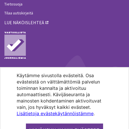
Tietosuoja
Tilaa uutiskirjeitä
LUE NÄKÖISLEHTEÄ
Käytämme sivustolla evästeitä. Osa
MENOHAKU
evästeistä on välttämättömiä palvelun
toiminnan kannalta ja aktivoituu
automaattisesti. Kävijäseuranta ja
mainosten kohdentaminen aktivoituvat
vain, jos hyväksyt kaikki evästeet.
Lisätietoja evästekäytännöistämme
.
Pääkaupunkiseudun evankelis-
luterilaisten seurakuntien media.