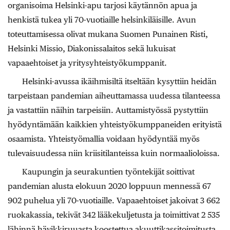
organisoima Helsinki-apu tarjosi käytännön apua ja
henkistä tukea yli 70-vuotiaille helsinkiläisille. Avun
toteuttamisessa olivat mukana Suomen Punainen Risti,
Helsinki Missio, Diakonissalaitos sekä lukuisat
vapaaehtoiset ja yritysyhteistyökumppanit.
Helsinki-avussa ikäihmisiltä itseltään kysyttiin heidän
tarpeistaan pandemian aiheuttamassa uudessa tilanteessa
ja vastattiin näihin tarpeisiin. Auttamistyössä pystyttiin
hyödyntämään kaikkien yhteistyökumppaneiden erityistä
osaamista. Yhteistyömallia voidaan hyödyntää myös
tulevaisuudessa niin kriisitilanteissa kuin normaalioloissa.
Kaupungin ja seurakuntien työntekijät soittivat
pandemian alusta elokuun 2020 loppuun mennessä 67
902 puhelua yli 70-vuotiaille. Vapaaehtoiset jakoivat 3 662
ruokakassia, tekivät 342 lääkekuljetusta ja toimittivat 2 535
lähinnä hävikkiruuasta koostettua akuuttikassitoimitusta.