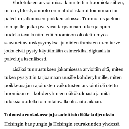
Ehdotuksen arvioinnissa kiinnitettiin huomiota siihen,
miten yhteistyömuoto on mahdollistanut toiminnan tai
palvelun jatkamisen poikkeusoloissa. Tunnustus jaettiin
toimijoille, jotka pystyivät tarjoamaan tukea ja apua
uudella tavalla niin, että huomioon oli otettu myös
saavutettavuuskysymykset ja niiden ihmisten tuen tarve,
jotka eivät pysty käyttämään esimerkiksi digitaalisia
palveluja itsenäisesti.
Lisäksi tunnustuksen jakamisessa arvioitiin sitä, miten
tukea pystyttiin tarjoamaan uusille kohderyhmille, miten
poikkeusajan rajoitusten vaikutusten arviointi oli otettu
huomioon eri kohderyhmien näkökulmasta ja mitä
tuloksia uudella toimintatavalla oli saatu aikaan.
Tuhansia ruokakasseja ja sadoittain lääkekuljetuksia
Helsingin kaupungin ja Helsingin seurakuntien yhdessä