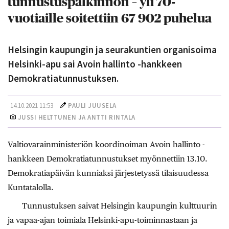
tunnustuspalkinnon – yli 70-
vuotiaille soitettiin 67 902 puhelua
Helsingin kaupungin ja seurakuntien organisoima
Helsinki-apu sai Avoin hallinto -hankkeen
Demokratiatunnustuksen.
14.10.2021 11:53
PAULI JUUSELA
JUSSI HELTTUNEN JA ANTTI RINTALA
Valtiovarainministeriön koordinoiman Avoin hallinto -
hankkeen Demokratiatunnustukset myönnettiin 13.10.
Demokratiapäivän kunniaksi järjestetyssä tilaisuudessa
Kuntatalolla.
Tunnustuksen saivat Helsingin kaupungin kulttuurin
ja vapaa-ajan toimiala Helsinki-apu-toiminnastaan ja