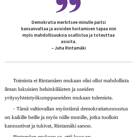
Demokratia merkitsee minulle paitsi
kansanvaltaa ja asioiden hoitamisen tapaa niin
myös mahdollisuuksia osallistua ja toteuttaa
asioita.
– Juha Rintamäki
Toiminta ei Rintamäen mukaan olisi ollut mahdollista
ilman lukuisien helsinkiläisten ja useiden
yritysyhteistyökumppaneiden mukaan tulemista.
– Tämä valtiovallan myöntämä demokratiatunnustus
on kaikille heille ja myös niille monille, jotka tuolloin
kannustivat ja tukivat, Rintamäki sanoo.
Rintamäen mukaan se, että kyse on