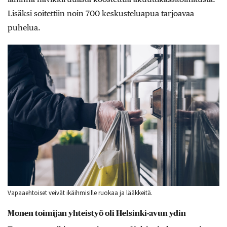
Lisäksi soitettiin noin 700 keskusteluapua tarjoavaa
puhelua.
Vapaaehtoiset veivät ikäihmisille ruokaa ja lääkkeitä.
Monen toimijan yhteistyö oli Helsinki-avun ydin