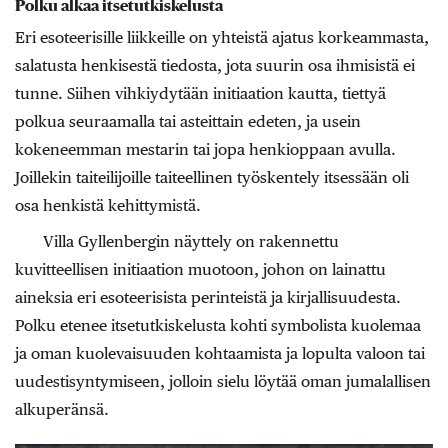
Polku alkaa itsetutkiskelusta
Eri esoteerisille liikkeille on yhteistä ajatus korkeammasta,
salatusta henkisestä tiedosta, jota suurin osa ihmisistä ei
tunne. Siihen vihkiydytään initiaation kautta, tiettyä
polkua seuraamalla tai asteittain edeten, ja usein
kokeneemman mestarin tai jopa henkioppaan avulla.
Joillekin taiteilijoille taiteellinen työskentely itsessään oli
osa henkistä kehittymistä.
Villa Gyllenbergin näyttely on rakennettu
kuvitteellisen initiaation muotoon, johon on lainattu
aineksia eri esoteerisista perinteistä ja kirjallisuudesta.
Polku etenee itsetutkiskelusta kohti symbolista kuolemaa
ja oman kuolevaisuuden kohtaamista ja lopulta valoon tai
uudestisyntymiseen, jolloin sielu löytää oman jumalallisen
alkuperänsä.