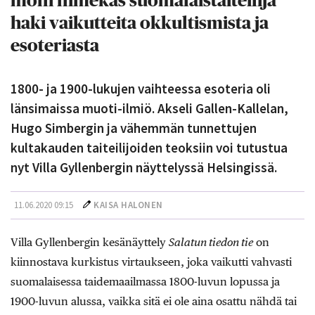
moni nimekäs suomalaistaiteilija
haki vaikutteita okkultismista ja
esoteriasta
1800- ja 1900-lukujen vaihteessa esoteria oli
länsimaissa muoti-ilmiö. Akseli Gallen-Kallelan,
Hugo Simbergin ja vähemmän tunnettujen
kultakauden taiteilijoiden teoksiin voi tutustua
nyt Villa Gyllenbergin näyttelyssä Helsingissä.
11.06.2020 09:15
KAISA HALONEN
Villa Gyllenbergin kesänäyttely
Salatun tiedon tie
on
kiinnostava kurkistus virtaukseen, joka vaikutti vahvasti
suomalaisessa taidemaailmassa 1800-luvun lopussa ja
1900-luvun alussa, vaikka sitä ei ole aina osattu nähdä tai