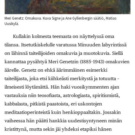
Meri Genetz: Omakuva. Kuva Signe ja Ane Gyllenbergin säätiö, Matias
Uusikylä.
Kullakin kolmesta teemasta on näyttelyssä oma
tilansa. Itsetutkiskelulle varatussa Minuuden labyrintissä
on lähinnä taiteilijoiden omakuvia ja muotokuvia. Siellä
kannattaa pysähtyä Meri Genetzin (1885–1943) omakuvien
äärelle. Genetz on ehkä äärimmäinen esimerkki
taiteilijasta, joka etsi kiihkeästi merkitystä ja totuutta –
ilmeisesti löytämättä. Hän haki vuosikymmenten ajan
vastauksia niin teosofiasta, astrologiasta, spiritismistä,
kabbalasta, pitkistä paastoista, eri uskontojen
meditaatioperinteistä kuin henkioppaaltakin. Jossakin
vaiheessa hän päätti hankkia uudestisyntyneen minän
kristittynä, mutta sekin jäi yhdeksi etapiksi hänen