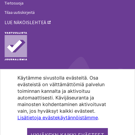
Tietosuoja
Tilaa uutiskirjeitä
LUE NÄKÖISLEHTEÄ
Käytämme sivustolla evästeitä. Osa
MENOHAKU
evästeistä on välttämättömiä palvelun
toiminnan kannalta ja aktivoituu
automaattisesti. Kävijäseuranta ja
mainosten kohdentaminen aktivoituvat
vain, jos hyväksyt kaikki evästeet.
Lisätietoja evästekäytännöistämme
.
Pääkaupunkiseudun evankelis-
luterilaisten seurakuntien media.