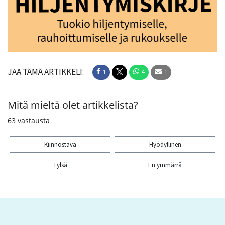
JAA TÄMÄ ARTIKKELI:
1
4
1
Mitä mieltä olet artikkelista?
63
vastausta
Kiinnostava
Hyödyllinen
Tylsä
En ymmärrä
Kiitos palautteesta! Jaa artikkeli:
1
4
1