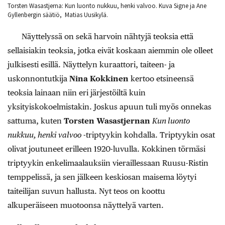
Torsten Wasastjerna: Kun luonto nukkuu, henki valvoo. Kuva Signe ja Ane
Gyllenbergin säätiö, Matias Uusikylä.
Näyttelyssä on sekä harvoin nähtyjä teoksia että
sellaisiakin teoksia, jotka eivät koskaan aiemmin ole olleet
julkisesti esillä. Näyttelyn kuraattori, taiteen- ja
uskonnontutkija
Nina Kokkinen
kertoo etsineensä
teoksia lainaan niin eri järjestöiltä kuin
yksityiskokoelmistakin. Joskus apuun tuli myös onnekas
sattuma, kuten
Torsten Wasastjernan
Kun luonto
nukkuu, henki valvoo
-triptyykin kohdalla. Triptyykin osat
olivat joutuneet erilleen 1920-luvulla. Kokkinen törmäsi
triptyykin enkelimaalauksiin vieraillessaan Ruusu-Ristin
temppelissä, ja sen jälkeen keskiosan maisema löytyi
taiteilijan suvun hallusta. Nyt teos on koottu
alkuperäiseen muotoonsa näyttelyä varten.