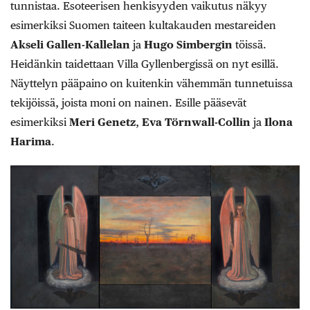
tunnistaa. Esoteerisen henkisyyden vaikutus näkyy
esimerkiksi Suomen taiteen kultakauden mestareiden
Akseli Gallen-Kallelan
ja
Hugo Simbergin
töissä.
Heidänkin taidettaan Villa Gyllenbergissä on nyt esillä.
Näyttelyn pääpaino on kuitenkin vähemmän tunnetuissa
tekijöissä, joista moni on nainen. Esille pääsevät
esimerkiksi
Meri Genetz
,
Eva Törnwall-Collin
ja
Ilona
Harima
.