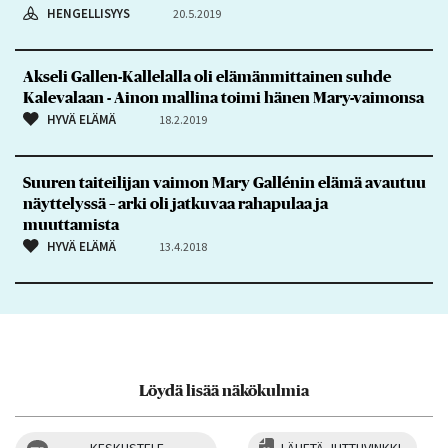
HENGELLISYYS
20.5.2019
Akseli Gallen-Kallelalla oli elämänmittainen suhde
Kalevalaan - Ainon mallina toimi hänen Mary-vaimonsa
HYVÄ ELÄMÄ
18.2.2019
Suuren taiteilijan vaimon Mary Gallénin elämä avautuu
näyttelyssä – arki oli jatkuvaa rahapulaa ja
muuttamista
HYVÄ ELÄMÄ
13.4.2018
Löydä lisää näkökulmia
KESKUSTELE
LÄHETÄ JUTTUVINKKI