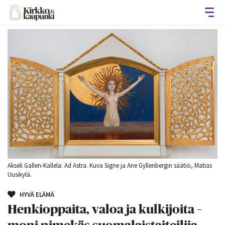
Avaa
Akseli Gallen-Kallela: Ad Astra. Kuva Signe ja Ane Gyllenbergin säätiö, Matias
Uusikylä.
HYVÄ ELÄMÄ
Henkioppaita, valoa ja kulkijoita –