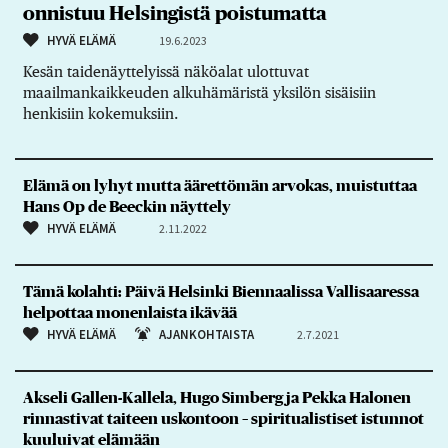
onnistuu Helsingistä poistumatta
HYVÄ ELÄMÄ
19.6.2023
Kesän taidenäyttelyissä näköalat ulottuvat
maailmankaikkeuden alkuhämäristä yksilön sisäisiin
henkisiin kokemuksiin.
Elämä on lyhyt mutta äärettömän arvokas, muistuttaa
Hans Op de Beeckin näyttely
HYVÄ ELÄMÄ
2.11.2022
Tämä kolahti: Päivä Helsinki Biennaalissa Vallisaaressa
helpottaa monenlaista ikävää
HYVÄ ELÄMÄ
AJANKOHTAISTA
2.7.2021
Akseli Gallen-Kallela, Hugo Simberg ja Pekka Halonen
rinnastivat taiteen uskontoon – spiritualistiset istunnot
kuuluivat elämään