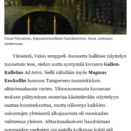
Oscar Parviainen, Kapusiinimunkkien hautakammio. Kuva Joensuun
taidemuseo.
Viimeistä, Valon temppeli -huonetta hallitsee näyttelyn
tunnetuin teos, sielun uutta syntymää kuvaava
Gallen-
Kallelan
Ad Astra.
Siellä nähdään myös
Magnus
Enckellin
luonnos Tampereen tuomiokirkon
alttarimaalausta varten. Ylösnousemusta kuvaavan
teoksen päätyminen esoteriaa käsittelevään näyttelyyn
saattaa kummeksuttaa, mutta näkemys kaikkien
uskontojen yhteisestä alkujuuresta oli vuosisadan
vaihteessa yleinen. Alttarimaalauksen haudoistaan
nousseiden vaeltajien voi ajatella kulkevan kohti sitä