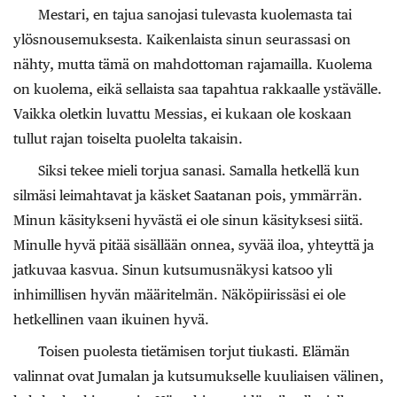
Mestari, en tajua sanojasi tulevasta kuolemasta tai
ylösnousemuksesta. Kaikenlaista sinun seurassasi on
nähty, mutta tämä on mahdottoman rajamailla. Kuolema
on kuolema, eikä sellaista saa tapahtua rakkaalle ystävälle.
Vaikka oletkin luvattu Messias, ei kukaan ole koskaan
tullut rajan toiselta puolelta takaisin.
Siksi tekee mieli torjua sanasi. Samalla hetkellä kun
silmäsi leimahtavat ja käsket Saatanan pois, ymmärrän.
Minun käsitykseni hyvästä ei ole sinun käsityksesi siitä.
Minulle hyvä pitää sisällään onnea, syvää iloa, yhteyttä ja
jatkuvaa kasvua. Sinun kutsumusnäkysi katsoo yli
inhimillisen hyvän määritelmän. Näköpiirissäsi ei ole
hetkellinen vaan ikuinen hyvä.
Toisen puolesta tietämisen torjut tiukasti. Elämän
valinnat ovat Jumalan ja kutsumukselle kuuliaisen välinen,