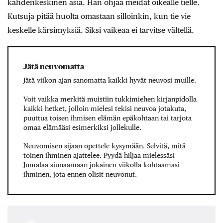
kahdenkeskinen asia. Hän ohjaa meidät oikealle tielle.
Kutsuja pitää huolta omastaan silloinkin, kun tie vie
keskelle kärsimyksiä. Siksi vaikeaa ei tarvitse vältellä.
Jätä neuvomatta
Jätä viikon ajan sanomatta kaikki hyvät neuvosi muille.
Voit vaikka merkitä muistiin tukkimiehen kirjanpidolla
kaikki hetket, jolloin mielesi tekisi neuvoa jotakuta,
puuttua toisen ihmisen elämän epäkohtaan tai tarjota
omaa elämääsi esimerkiksi jollekulle.
Neuvomisen sijaan opettele kysymään. Selvitä, mitä
toinen ihminen ajattelee. Pyydä hiljaa mielessäsi
Jumalaa siunaamaan jokainen viikolla kohtaamasi
ihminen, jota ennen olisit neuvonut.