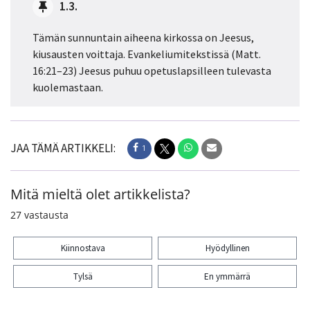
1.3.
Tämän sunnuntain aiheena kirkossa on Jeesus,
kiusausten voittaja. Evankeliumitekstissä (Matt.
16:21–23) Jeesus puhuu opetuslapsilleen tulevasta
kuolemastaan.
JAA TÄMÄ ARTIKKELI:
1
Mitä mieltä olet artikkelista?
27
vastausta
Kiinnostava
Hyödyllinen
Tylsä
En ymmärrä