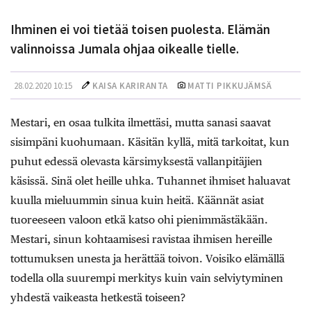
Ihminen ei voi tietää toisen puolesta. Elämän
valinnoissa Jumala ohjaa oikealle tielle.
28.02.2020 10:15
KAISA KARIRANTA
MATTI PIKKUJÄMSÄ
Mestari, en osaa tulkita ilmettäsi, mutta sanasi saavat
sisimpäni kuohumaan. Käsitän kyllä, mitä tarkoitat, kun
puhut edessä olevasta kärsimyksestä vallanpitäjien
käsissä. Sinä olet heille uhka. Tuhannet ihmiset haluavat
kuulla mieluummin sinua kuin heitä. Käännät asiat
tuoreeseen valoon etkä katso ohi pienimmästäkään.
Mestari, sinun kohtaamisesi ravistaa ihmisen hereille
tottumuksen unesta ja herättää toivon. Voisiko elämällä
todella olla suurempi merkitys kuin vain selviytyminen
yhdestä vaikeasta hetkestä toiseen?