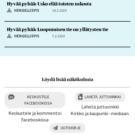
Hyvää pyhää: Usko elää toisten uskosta
HENGELLISYYS
14.2.2020
Hyvää pyhää: Luopumisen tie on yllätysten tie
HENGELLISYYS
7.2.2020
Löydä lisää näkökulmia
KESKUSTELE
LÄHETÄ JUTTUVINKKI
FACEBOOKISSA
Lähetä juttuvinkki
Keskustele ja kommentoi
Kirkko ja kaupunki -mediaan.
Facebookissa
UUTISKIRJE