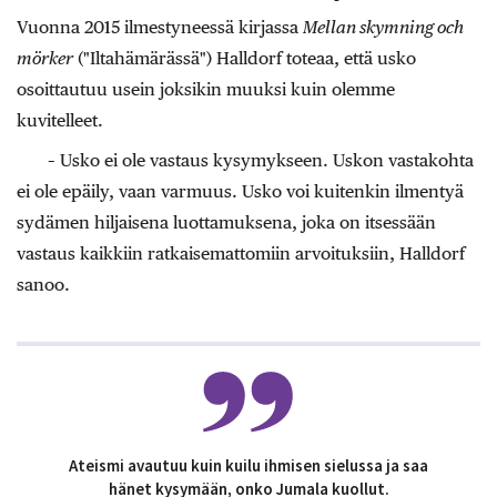
Vuonna 2015 ilmestyneessä kirjassa
Mellan skymning och
mörker
("Iltahämärässä") Halldorf toteaa, että usko
osoittautuu usein joksikin muuksi kuin olemme
kuvitelleet.
– Usko ei ole vastaus kysymykseen. Uskon vastakohta
ei ole epäily, vaan varmuus. Usko voi kuitenkin ilmentyä
sydämen hiljaisena luottamuksena, joka on itsessään
vastaus kaikkiin ratkaisemattomiin arvoituksiin, Halldorf
sanoo.
Ateismi avautuu kuin kuilu ihmisen sielussa ja saa
hänet kysymään, onko Jumala kuollut.