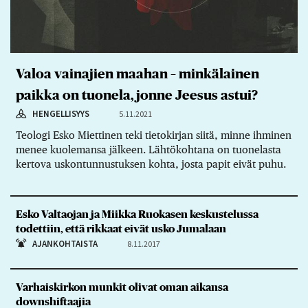
Valoa vainajien maahan – minkälainen
paikka on tuonela, jonne Jeesus astui?
HENGELLISYYS
5.11.2021
Teologi Esko Miettinen teki tietokirjan siitä, minne ihminen
menee kuolemansa jälkeen. Lähtökohtana on tuonelasta
kertova uskontunnustuksen kohta, josta papit eivät puhu.
Esko Valtaojan ja Miikka Ruokasen keskustelussa
todettiin, että rikkaat eivät usko Jumalaan
AJANKOHTAISTA
8.11.2017
Varhaiskirkon munkit olivat oman aikansa
downshiftaajia