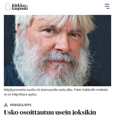
Avaa
Neljäkymmentä vuotta oli erämaaisille vasta alku. Peter Halldorfin mielestä
se on helpottava ajatus.
HENGELLISYYS
Usko osoittautuu usein joksikin