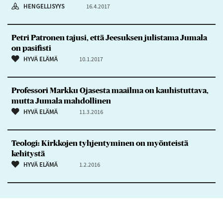
HENGELLISYYS
16.4.2017
Petri Patronen tajusi, että Jeesuksen julistama Jumala
on pasifisti
HYVÄ ELÄMÄ
10.1.2017
Professori Markku Ojasesta maailma on kauhistuttava,
mutta Jumala mahdollinen
HYVÄ ELÄMÄ
11.3.2016
Teologi: Kirkkojen tyhjentyminen on myönteistä
kehitystä
HYVÄ ELÄMÄ
1.2.2016