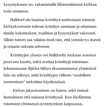
kysymykseen on: rakastamalla lähimmäisensä kirkkoa
kuin omaansa.
Halldorf siis haastaa kristittyä asettumaan toisesta
kirkkokunnasta tulevan kristityn asemaan ja ottamaan
tämän kokemukset, tradition ja kysymykset vakavasti.
Silloin toinen saa valaista itseä niin, että ymmärrys itsestä
ja omasta uskosta selvenee.
Kristittyjen ykseys voi Halldorfin mukaan avautua
juuri sen kautta, mikä erottaa kristittyjä toisistaan.
Johtamassaan Bjärka-Säbyn ekumeenisessa yhteisössä
hän on nähnyt, mitä kristittyjen välinen "uudelleen
tunteminen" tarkoittaa käytännössä.
– Kirkon jakautuminen on haava, sekä meissä
itsessämme että toisessa kristityssä. Kun löydämme
toisemme yhteisessä syventymisen kaipuussa,