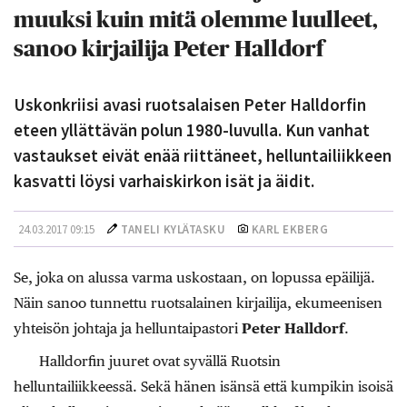
muuksi kuin mitä olemme luulleet,
sanoo kirjailija Peter Halldorf
Uskonkriisi avasi ruotsalaisen Peter Halldorfin
eteen yllättävän polun 1980-luvulla. Kun vanhat
vastaukset eivät enää riittäneet, helluntailiikkeen
kasvatti löysi varhaiskirkon isät ja äidit.
24.03.2017 09:15
TANELI KYLÄTASKU
KARL EKBERG
Se, joka on alussa varma uskostaan, on lopussa epäilijä.
Näin sanoo tunnettu ruotsalainen kirjailija, ekumeenisen
yhteisön johtaja ja helluntaipastori
Peter Halldorf
.
Halldorfin juuret ovat syvällä Ruotsin
helluntailiikkeessä. Sekä hänen isänsä että kumpikin isoisä