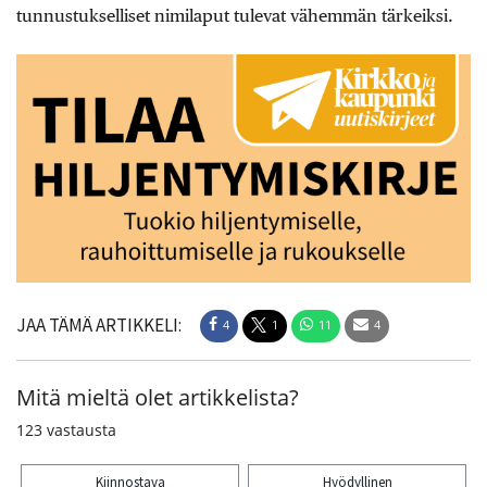
tunnustukselliset nimilaput tulevat vähemmän tärkeiksi.
JAA TÄMÄ ARTIKKELI:
4
1
11
4
Mitä mieltä olet artikkelista?
123
vastausta
Kiinnostava
Hyödyllinen