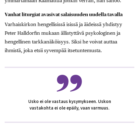
ymmärtämään Raamattua jonkin verran, hän sanoo.
Vanhat liturgiat avasivat salaisuuden uudella tavalla
Varhaiskirkon hengellisissä isissä ja äideissä yhdistyy
Peter Halldorfin mukaan ällistyttävä psykologinen ja
hengellinen tarkkanäköisyys. Siksi he voivat auttaa
ihmistä, joka etsii syvempää itsetuntemusta.
Usko ei ole vastaus kysymykseen. Uskon
vastakohta ei ole epäily, vaan varmuus.