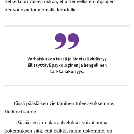
hetkellä on vaikea uskoa, että hengellisten ohjaajien
neuvot ovat totta omalla kohdalla.
Varhaiskirkon isissä ja äideissä yhdistyy
ällistyttävä psykologinen ja hengellinen
tarkkanäköisyys.
Tässä pääsiäisen viettäminen tulee avuksemme,
Halldorf sanoo.
– Pääsiäisen jumalanpalvelukset voivat antaa
kokemuksen siitä, että kaikki, mihin uskomme, on