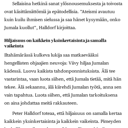
Sellaisina hetkinä sanat ylösnousemuksesta ja toivosta
ovat käsittämättömiä ja epätodellisia. ”Ateismi avautuu
kuin kuilu ihmisen sielussa ja saa hänet kysymään, onko
Jumala kuollut”, Halldorf kirjoittaa.
Hiljaisuus on kaikkein yksinkertaisinta ja samalla
vaikeinta
Iltahämärässä kulkeva lukija saa matkaevääksi
hengellisten ohjaajien neuvoja: Viivy hiljaa Jumalan
kädessä. Luovu kaikista tahdonponnistuksista. Älä tee
vastarintaa, vaan luota siihen, että Jumala tietää, mitä hän
tekee. Älä sekaannu, älä kiirehdi Jumalan työtä, anna sen
vain tapahtua. Luota siihen, että Jumalan tarkoituksena
on aina johdattaa meitä rakkauteen.
Peter Halldorf toteaa, että hiljaisuus on samalla kertaa
kaikkein yksinkertaisinta ja kaikkein vaikeinta. Pimeyden