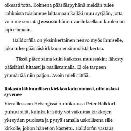
oikeasti totta. Kolmena pääsiäispyhänä meidän tulee
rohkaista toisiamme laittamaan kaikki muu syrjään, jotta
voimme seurata
Jeesusta
hänen vaelluksellaan kuoleman
läpi elämään.
Halldorfilla on yksinkertainen neuvo myös ihmiselle,
joka tulee pääsiäiskirkkoon ensimmäistä kertaa.
– Tässä pätee sama kuin kaikessa muussakin: lähesty
pääsiäistä hitaasti ja osallistumalla. Ei ole tarpeen
ymmärtää niin paljon. Avoin mieli riittää.
Rakasta lähimmäisen kirkkoa kuin omaasi, niin uskosi
syvenee
Vieraillessaan Helsingissä huhtikuussa Peter Halldorf
puhuu siitä, kuinka kristitty voi vaikuttaa kirkkojen
ykseyden puolesta ja pysyä samalla uskollisena sille
kirkolle, johon hänet on kastettu. Halldorfin vastaus