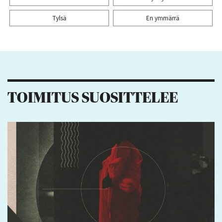
Tylsä
En ymmärrä
Kiitos palautteesta! Jaa artikkeli:
4
1
11
4
TOIMITUS SUOSITTELEE