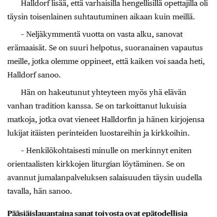
Halldorf lisää, että varhaisilla hengellisillä opettajilla oli
täysin toisenlainen suhtautuminen aikaan kuin meillä.
– Neljäkymmentä vuotta on vasta alku, sanovat
erämaaisät. Se on suuri helpotus, suoranainen vapautus
meille, jotka olemme oppineet, että kaiken voi saada heti,
Halldorf sanoo.
Hän on hakeutunut yhteyteen myös yhä elävän
vanhan tradition kanssa. Se on tarkoittanut lukuisia
matkoja, jotka ovat vieneet Halldorfin ja hänen kirjojensa
lukijat itäisten perinteiden luostareihin ja kirkkoihin.
– Henkilökohtaisesti minulle on merkinnyt eniten
orientaalisten kirkkojen liturgian löytäminen. Se on
avannut jumalanpalveluksen salaisuuden täysin uudella
tavalla, hän sanoo.
Pääsiäislauantaina sanat toivosta ovat epätodellisia