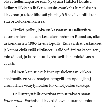
olivat helluntaipastoreita. Nykyään Halldorf kuuluu
helluntailiikkeen lisäksi Ruotsin evankelis-luterilaiseen
kirkkoon ja tekee läheistä yhteistyötä sekä katolilaisten
että ortodoksien kanssa.
Yllättävä polku, joka on kasvattanut Hallforfista
ekumeenisen liikkeen keskeisen hahmon Ruotsissa, alkoi
uskonkriisistä 1980-luvun lopulla. Kun vanhat vastaukset
ja keinot eivät enää riittäneet, Halldorf jätti taakseen sen,
minkä tiesi, ja kurottautui kohti sellaista, minkä vasta
aavisti.
Sisäinen kaipuu vei hänet opiskelemaan kirkon
ensimmäisten vuosisatojen hengellisten opettajien ja
erämaahan vetäytyneiden kilvoittelijoiden tekstejä.
– Helluntaiystävät opettivat minut rakastamaan
Raamattua
. Varhaiset kirkkoisät ovat auttaneet minua