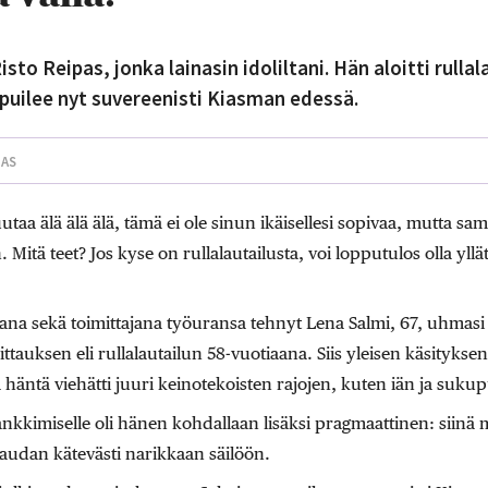
sto Reipas, jonka lainasin idoliltani. Hän aloitti rullal
uilee nyt suvereenisti Kiasman edessä.
JAS
taa älä älä älä, tämä ei ole sinun ikäisellesi sopivaa, mutta sam
. Mitä teet? Jos kyse on rullalautailusta, voi lopputulos olla yllät
ana sekä toimittajana työuransa tehnyt Lena Salmi, 67, uhmasi 
ittauksen eli rullalautailun 58-vuotiaana. Siis yleisen käsitykse
 häntä viehätti juuri keinotekoisten rajojen, kuten iän ja suk
kimiselle oli hänen kohdallaan lisäksi pragmaattinen: siinä miss
laudan kätevästi narikkaan säilöön.