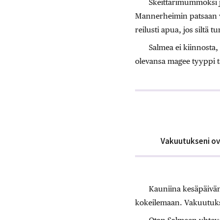
Skeittarimummoksi j
Mannerheimin patsaan vi
reilusti apua, jos siltä t
Salmea ei kiinnosta,
olevansa magee tyyppi
Vakuutukseni ova
Kauniina kesäpäivänä
kokeilemaan. Vakuutukse