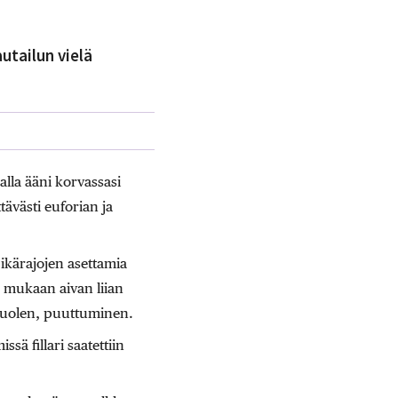
autailun vielä
alla ääni korvassasi
tävästi euforian ja
ikärajojen asettamia
n mukaan aivan liian
upuolen, puuttuminen.
ä fillari saatettiin