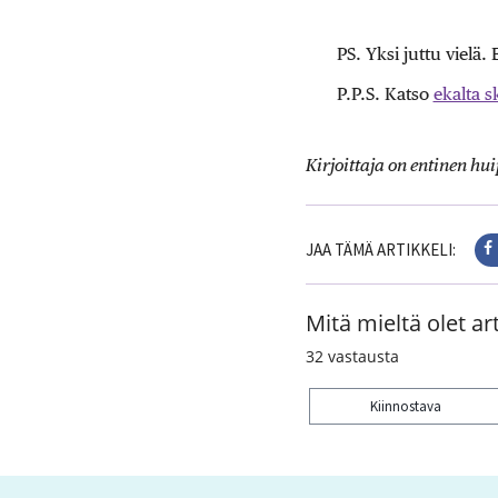
PS. Yksi juttu viel
P.P.S. Katso
ekalta s
Kirjoittaja on entinen hu
JAA TÄMÄ ARTIKKELI:
Mitä mieltä olet art
32
vastausta
Kiinnostava
Kiitos palautteesta! J