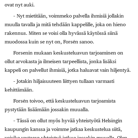
ovat nyt auki.
– Nyt mietitään, voimmeko palvella ihmisiä jollakin
muulla tavalla ja mitä tehdään kappelille, joka on hieno
rakennus. Miten se voisi olla hyvässä käytössä siinä
muodossa kuin se nyt on, Forsén sanoo.
Forsenin mukaan keskusteluavun tarjoaminen on
ollut arvokasta ja ilmeisen tarpeellista, jonka lisäksi
kappeli on palvellut ihmisiä, jotka haluavat vain hiljentyä.
– Jotakin hiljaisuuteen liittyen tullaan varmasti
kehittämään.
Forsén toivoo, että keskusteluavun tarjoamista
pystytään lisäämään jossakin muualla.
– Tässä on ollut myös hyvää yhteistyötä Helsingin
kaupungin kanssa ja voimme jatkaa keskustelua siitä,
voisiko vastaava yhteistyö jatkua jossakin muualla. Olen