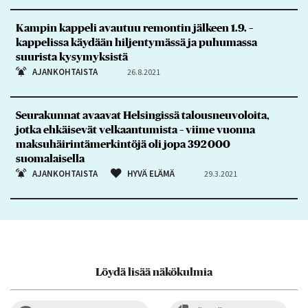
Kampin kappeli avautuu remontin jälkeen 1.9. –
kappelissa käydään hiljentymässä ja puhumassa
suurista kysymyksistä
AJANKOHTAISTA
26.8.2021
Seurakunnat avaavat Helsingissä talousneuvoloita,
jotka ehkäisevät velkaantumista – viime vuonna
maksuhäirintämerkintöjä oli jopa 392 000
suomalaisella
AJANKOHTAISTA
HYVÄ ELÄMÄ
29.3.2021
Löydä lisää näkökulmia