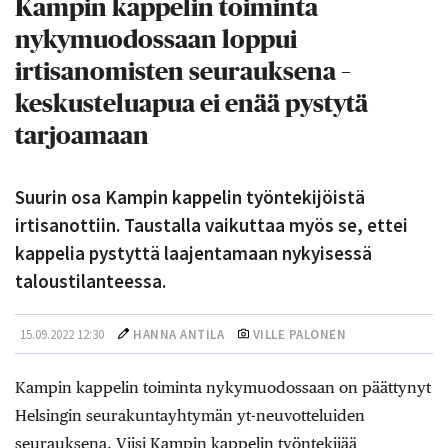
Kampin kappelin toiminta
nykymuodossaan loppui
irtisanomisten seurauksena –
keskusteluapua ei enää pystytä
tarjoamaan
Suurin osa Kampin kappelin työntekijöistä
irtisanottiin. Taustalla vaikuttaa myös se, ettei
kappelia pystyttä laajentamaan nykyisessä
taloustilanteessa.
15.09.2022 12:30
HANNA ANTILA
VILLE PALONEN
Kampin kappelin toiminta nykymuodossaan on päättynyt
Helsingin seurakuntayhtymän yt-neuvotteluiden
seurauksena. Viisi Kampin kappelin työntekijää