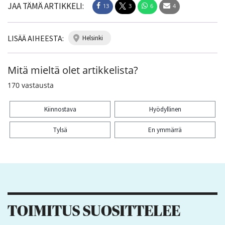
JAA TÄMÄ ARTIKKELI:
13
3
6
4
LISÄÄ AIHEESTA:
helsinki
Mitä mieltä olet artikkelista?
170
vastausta
Kiinnostava
Hyödyllinen
Tylsä
En ymmärrä
Kiitos palautteesta! Jaa artikkeli:
13
3
6
4
TOIMITUS SUOSITTELEE