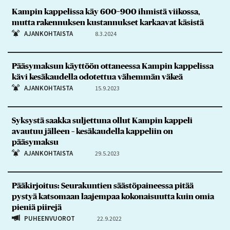
Kampin kappelissa käy 600–900 ihmistä viikossa,
mutta rakennuksen kustannukset karkaavat käsistä
AJANKOHTAISTA
8.3.2024
Pääsymaksun käyttöön ottaneessa Kampin kappelissa
kävi kesäkaudella odotettua vähemmän väkeä
AJANKOHTAISTA
15.9.2023
Syksystä saakka suljettuna ollut Kampin kappeli
avautuu jälleen – kesäkaudella kappeliin on
pääsymaksu
AJANKOHTAISTA
29.5.2023
Pääkirjoitus: Seurakuntien säästöpaineessa pitää
pystyä katsomaan laajempaa kokonaisuutta kuin omia
pieniä piirejä
PUHEENVUOROT
22.9.2022