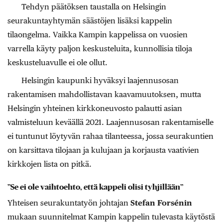
Tehdyn päätöksen taustalla on Helsingin
seurakuntayhtymän säästöjen lisäksi kappelin
tilaongelma. Vaikka Kampin kappelissa on vuosien
varrella käyty paljon keskusteluita, kunnollisia tiloja
keskusteluavulle ei ole ollut.
Helsingin kaupunki hyväksyi laajennusosan
rakentamisen mahdollistavan kaavamuutoksen, mutta
Helsingin yhteinen kirkkoneuvosto palautti asian
valmisteluun keväällä 2021. Laajennusosan rakentamiselle
ei tuntunut löytyvän rahaa tilanteessa, jossa seurakuntien
on karsittava tilojaan ja kulujaan ja korjausta vaativien
kirkkojen lista on pitkä.
”Se ei ole vaihtoehto, että kappeli olisi tyhjillään”
Yhteisen seurakuntatyön johtajan
Stefan Forsénin
mukaan suunnitelmat Kampin kappelin tulevasta käytöstä