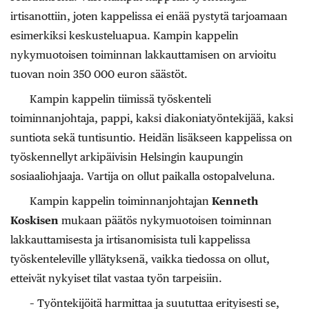
irtisanottiin, joten kappelissa ei enää pystytä tarjoamaan
esimerkiksi keskusteluapua. Kampin kappelin
nykymuotoisen toiminnan lakkauttamisen on arvioitu
tuovan noin 350 000 euron säästöt.
Kampin kappelin tiimissä työskenteli
toiminnanjohtaja, pappi, kaksi diakoniatyöntekijää, kaksi
suntiota sekä tuntisuntio. Heidän lisäkseen kappelissa on
työskennellyt arkipäivisin Helsingin kaupungin
sosiaaliohjaaja. Vartija on ollut paikalla ostopalveluna.
Kampin kappelin toiminnanjohtajan
Kenneth
Koskisen
mukaan päätös nykymuotoisen toiminnan
lakkauttamisesta ja irtisanomisista tuli kappelissa
työskenteleville yllätyksenä, vaikka tiedossa on ollut,
etteivät nykyiset tilat vastaa työn tarpeisiin.
– Työntekijöitä harmittaa ja suututtaa erityisesti se,