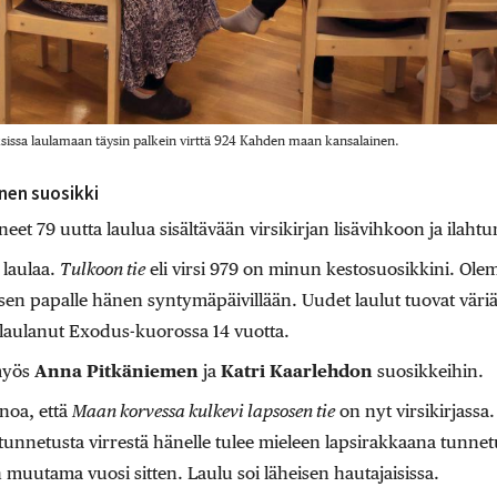
sissa laulamaan täysin palkein virttä 924 Kahden maan kansalainen.
onen suosikki
eet 79 uutta laulua sisältävään virsikirjan lisävihkoon ja ilaht
 laulaa.
Tulkoon tie
eli virsi 979 on minun kestosuosikkini. Ole
sen papalle hänen syntymäpäivillään. Uudet laulut tuovat väriä 
 laulanut Exodus-kuorossa 14 vuotta.
myös
Anna Pitkäniemen
ja
Katri Kaarlehdon
suosikkeihin.
noa, että
Maan korvessa kulkevi lapsosen tie
on nyt virsikirjassa.
tunnetusta virrestä hänelle tulee mieleen lapsirakkaana tunne
utama vuosi sitten. Laulu soi läheisen hautajaisissa.