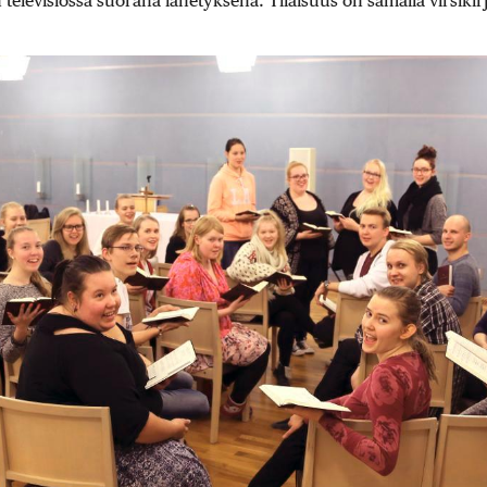
elevisiossa suorana lähetyksenä. Tilaisuus on samalla virsikir