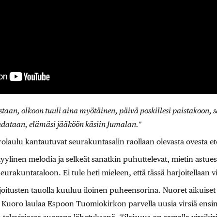
staan, olkoon tuuli aina myötäinen, päivä poskillesi paistakoon, sa
hdataan, elämäsi jääköön käsiin Jumalan."
rolaulu kantautuvat seurakuntasalin raollaan olevasta ovesta et
styylinen melodia ja selkeät sanatkin puhuttelevat, mietin astue
akuntataloon. Ei tule heti mieleen, että tässä harjoitellaan vi
itusten tauolla kuuluu iloinen puheensorina. Nuoret aikuiset o
ä. Kuoro laulaa Espoon Tuomiokirkon parvella uusia virsiä ens