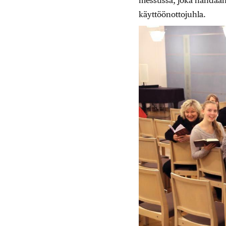
messussa, joka nähdään t
käyttöönottojuhla.