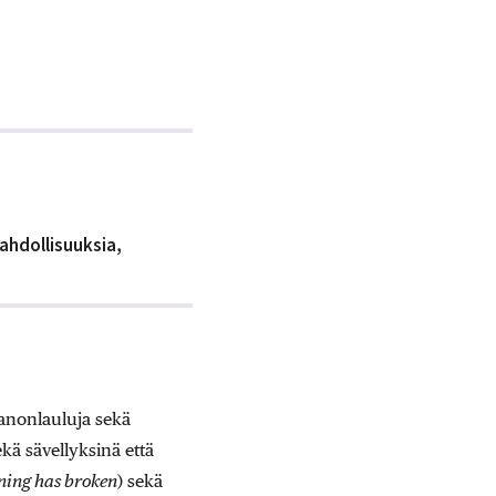
ahdollisuuksia,
aanonlauluja sekä
kä sävellyksinä että
ing has broken
) sekä