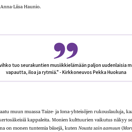
Anna-Liisa Haunio.
isävihko tuo seurakuntien musiikkielämään paljon uudenlaisia m
vapautta, iloa ja rytmiä." - Kirkkoneuvos Pekka Huokuna
 saatu muun muassa Taize- ja Iona-yhteisöjen rukouslauluja, k
a kertosäkeisiä kappaleita. Monien kulttuurien vaikutus näkyy se
na on monen tuntemia biisejä, kuten
Nousta sain aamuun
(
Morn