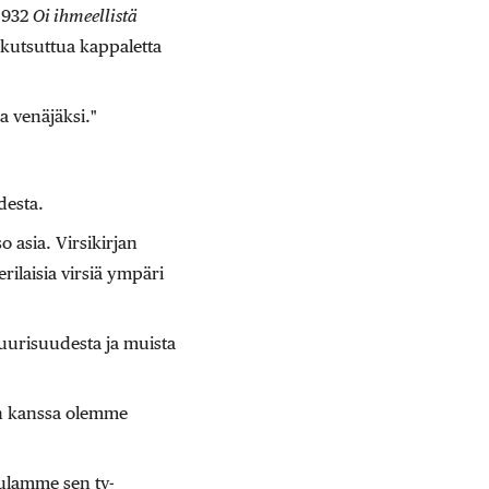
 932
Oi ihmeellistä
kutsuttua kappaletta
ja venäjäksi."
desta.
 asia. Virsikirjan
rilaisia virsiä ympäri
uurisuudesta ja muista
en kanssa olemme
ulamme sen tv-