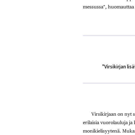
messussa", huomauttaa 
"Virsikirjan l
Virsikirjaan on nyt
erilaisia vuorolauluja j
monikielisyytenä. Muka