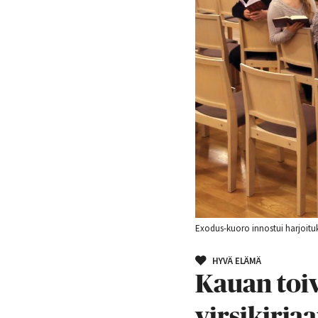
Exodus-kuoro innostui harjoituk
HYVÄ ELÄMÄ
Kauan toiv
virsikirja