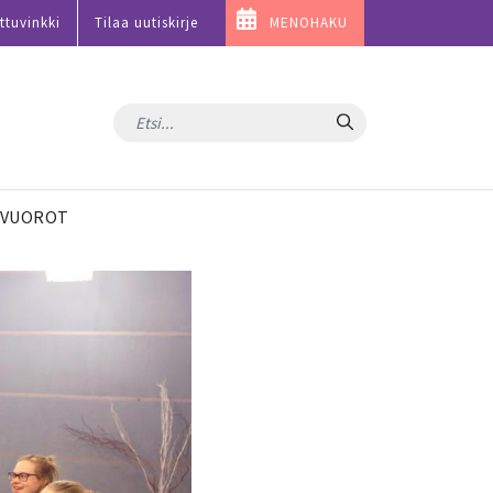
ttuvinkki
Tilaa uutiskirje
MENOHAKU
Hae
VUOROT