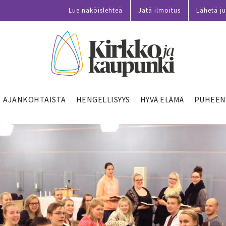
Lue näköislehteä
Jätä ilmoitus
Lähetä ju
AJANKOHTAISTA
HENGELLISYYS
HYVÄ ELÄMÄ
PUHEEN