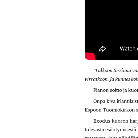
"Tulkoon tie sinua va
virratkoon. Ja kunnes ko
Pianon soitto ja kuo
Onpa kiva irlantilai
Espoon Tuomiokirkon seur
Exodus-kuoron harjo
tulevasta esiintymisest