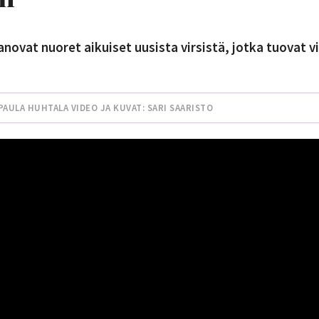
sanovat nuoret aikuiset uusista virsistä, jotka tuovat vi
PAULA HUHTALA
VIDEO JA KUVAT: SARI SAARISTO