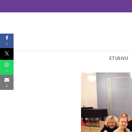
1
ETUSIVU
1
2