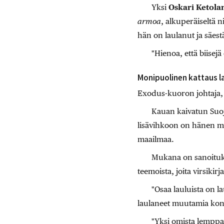
Yksi
Oskari Ketola
armoa
, alkuperäiseltä 
hän on laulanut ja säestä
"Hienoa, että biisejä
Monipuolinen kattaus la
Exodus-kuoron johtaja,
Kauan kaivatun Suoje
lisävihkoon on hänen muka
maailmaa.
Mukana on sanoituks
teemoista, joita virsikirj
"Osaa lauluista on 
laulaneet muutamia konser
"Yksi omista lemppar