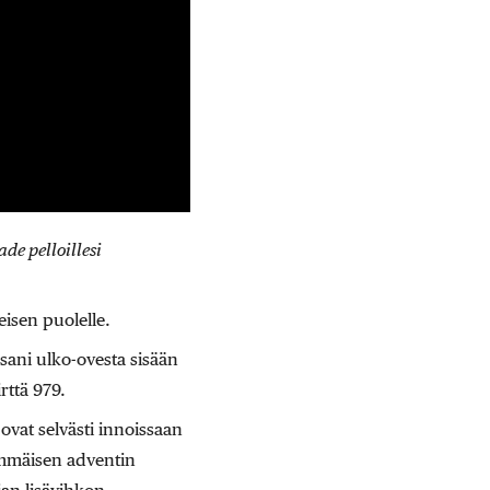
de pelloillesi
eisen puolelle.
ssani ulko-ovesta sisään
rttä 979.
vat selvästi innoissaan
immäisen adventin