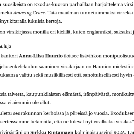
n
suosikeista on Exodus-kuoron parhaillaan harjoittelema virsi
nimeltä
Amazing Grace
. Tätä maailman tunnetuimmaksi virreksi 
nyt kitaralla lukuisia kertoja.
 on virsikirjassa monilla eri kielillä, kuten englanniksi, saksaksi 
uluja
 kanttori
Anna-Liisa Haunio
iloitsee lisävihkon monipuolisuu
lusenkeli-laulun saaminen virsikirjaan on Haunion mielestä iso
ansa valittu sekä musiikillisesti että sanoituksellisesti hyvin e
ia talvesta, kaupunkilaisten elämästä, isänpäivästä, monikultt
assa ei aiemmin ole ollut.
laulettu seurakunnan kerhoissa ja piireissä jo vuosia. Exoduks
teissamme tietämättä, että ne tulevat nyt virallisiksi virsiksi."
ivirsistäni on
Sirkku Rintamäen
kolminaisuusvirsi 902A. La