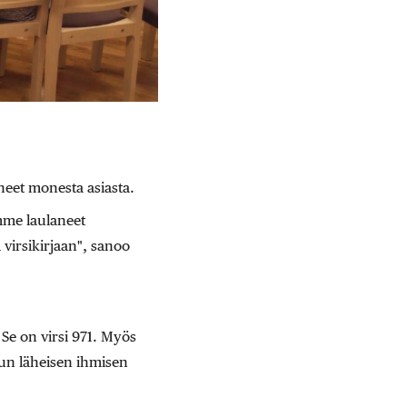
uneet monesta asiasta.
mme laulaneet
virsikirjaan", sanoo
 Se on virsi 971. Myös
tun läheisen ihmisen