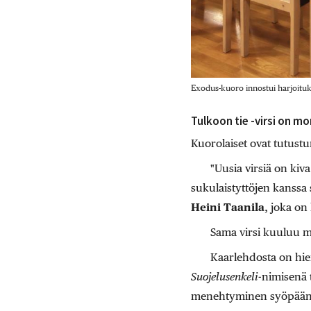
Exodus-kuoro innostui harjoituk
Tulkoon tie -virsi on m
Kuorolaiset ovat tutustun
"Uusia virsiä on kiva
sukulaistyttöjen kanssa 
Heini Taanila
, joka on
Sama virsi kuuluu 
Kaarlehdosta on hie
Suojelusenkeli
-nimisenä 
menehtyminen syöpään mu