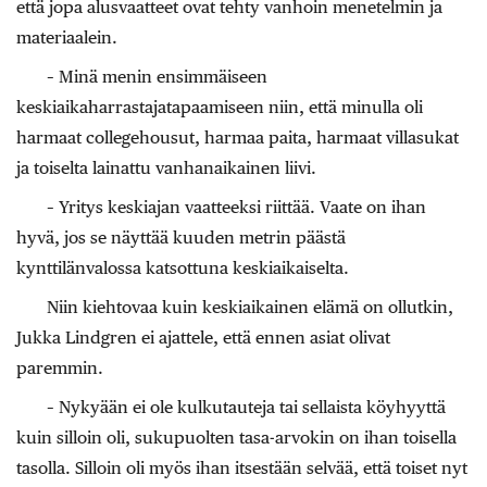
että jopa alusvaatteet ovat tehty vanhoin menetelmin ja
materiaalein.
– Minä menin ensimmäiseen
keskiaikaharrastajatapaamiseen niin, että minulla oli
harmaat collegehousut, harmaa paita, harmaat villasukat
ja toiselta lainattu vanhanaikainen liivi.
– Yritys keskiajan vaatteeksi riittää. Vaate on ihan
hyvä, jos se näyttää kuuden metrin päästä
kynttilänvalossa katsottuna keskiaikaiselta.
Niin kiehtovaa kuin keskiaikainen elämä on ollutkin,
Jukka Lindgren ei ajattele, että ennen asiat olivat
paremmin.
– Nykyään ei ole kulkutauteja tai sellaista köyhyyttä
kuin silloin oli, sukupuolten tasa-arvokin on ihan toisella
tasolla. Silloin oli myös ihan itsestään selvää, että toiset nyt