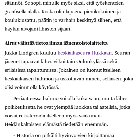
säännöt. Se sopii minulle myös siksi, että työskentelen
graafisella alalla. Koska olin lapsena pienikokoinen ja
koulukiusattu, päätin jo varhain keskittyä siihen, että
käytän aivojani lihasten sijaan.
Airut välittää tietoa ilman äänentoistolaitteita
Jukka Lindgren kuuluu
keskiaikaseura Hukkaan
. Seuran
jäsenet tapaavat lähes viikoittain Oulunkylässä sekä
erilaisissa tapahtumissa. Jokainen on luonut itselleen
keskiaikaisen hahmon ja uskottavan nimen, sellaisen, joka
olisi voinut olla käytössä.
Periaatteessa hahmo voi olla kuka vaan, mutta lähes
poikkeuksetta he ovat ylempää luokkaa tai aatelisia, jotka
voivat rekisteröidä itselleen myös vaakunan.
Heidänkaltaisten elämästä tiedetään enemmän.
– Historia on pitkälti hyvinvoivien kirjoittamaa