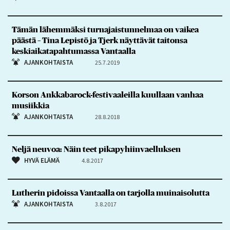
Tämän lähemmäksi turnajaistunnelmaa on vaikea
päästä – Tina Lepistö ja Tjerk näyttävät taitonsa
keskiaikatapahtumassa Vantaalla
AJANKOHTAISTA
25.7.2019
Korson Ankkabarock-festivaaleilla kuullaan vanhaa
musiikkia
AJANKOHTAISTA
28.8.2018
Neljä neuvoa: Näin teet pikapyhiinvaelluksen
HYVÄ ELÄMÄ
4.8.2017
Lutherin pidoissa Vantaalla on tarjolla muinaisolutta
AJANKOHTAISTA
3.8.2017