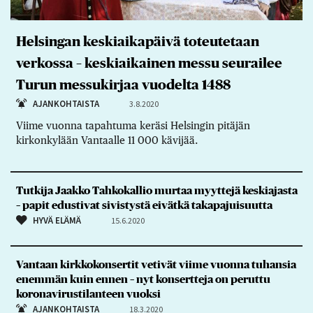
Helsingan keskiaikapäivä toteutetaan
verkossa – keskiaikainen messu seurailee
Turun messukirjaa vuodelta 1488
AJANKOHTAISTA
3.8.2020
Viime vuonna tapahtuma keräsi Helsingin pitäjän
kirkonkylään Vantaalle 11 000 kävijää.
Tutkija Jaakko Tahkokallio murtaa myyttejä keskiajasta
– papit edustivat sivistystä eivätkä takapajuisuutta
HYVÄ ELÄMÄ
15.6.2020
Vantaan kirkkokonsertit vetivät viime vuonna tuhansia
enemmän kuin ennen – nyt konsertteja on peruttu
koronavirustilanteen vuoksi
AJANKOHTAISTA
18.3.2020