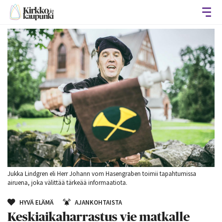
Avaa
Jukka Lindgren eli Herr Johann vom Hasengraben toimii tapahtumissa
airuena, joka välittää tärkeää informaatiota.
HYVÄ ELÄMÄ
AJANKOHTAISTA
Keskiaikaharrastus vie matkalle