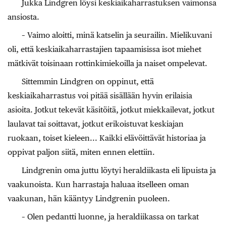
Jukka Lindgren löysi keskiaikaharrastuksen vaimonsa
ansiosta.
– Vaimo aloitti, minä katselin ja seurailin. Mielikuvani
oli, että keskiaikaharrastajien tapaamisissa isot miehet
mätkivät toisinaan rottinkimiekoilla ja naiset ompelevat.
Sittemmin Lindgren on oppinut, että
keskiaikaharrastus voi pitää sisällään hyvin erilaisia
asioita. Jotkut tekevät käsitöitä, jotkut miekkailevat, jotkut
laulavat tai soittavat, jotkut erikoistuvat keskiajan
ruokaan, toiset kieleen... Kaikki elävöittävät historiaa ja
oppivat paljon siitä, miten ennen elettiin.
Lindgrenin oma juttu löytyi heraldiikasta eli lipuista ja
vaakunoista. Kun harrastaja haluaa itselleen oman
vaakunan, hän kääntyy Lindgrenin puoleen.
– Olen pedantti luonne, ja heraldiikassa on tarkat