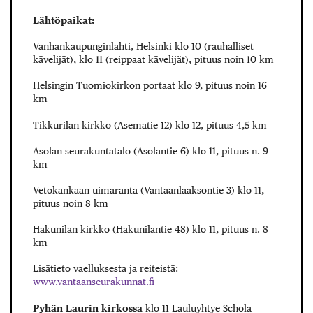
Lähtöpaikat:
Vanhankaupunginlahti, Helsinki klo 10 (rauhalliset
kävelijät), klo 11 (reippaat kävelijät), pituus noin 10 km
Helsingin Tuomiokirkon portaat klo 9, pituus noin 16
km
Tikkurilan kirkko (Asematie 12) klo 12, pituus 4,5 km
Asolan seurakuntatalo (Asolantie 6) klo 11, pituus n. 9
km
Vetokankaan uimaranta (Vantaanlaaksontie 3) klo 11,
pituus noin 8 km
Hakunilan kirkko (Hakunilantie 48) klo 11, pituus n. 8
km
Lisätieto vaelluksesta ja reiteistä:
www.vantaanseurakunnat.fi
Pyhän Laurin kirkossa
klo 11 Lauluyhtye Schola