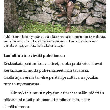
Pyhän Laurin kirkon ympäristössä pääsee keskiaikatunnelmaan 12. elokuuta,
kun siellä vietetään Helsingan keskiaikapäivää. Jukka Lindgrenin lisäksi
paikalla on paljon muita keskiaikaharrastajia.
Laululintu tuo viestiä puhelimeen
Keskiaikatapahtumissa vaatteet, ruoka ja aktiviteetit ovat
keskiaikaisia, mutta puheenaiheet ihan tavallisia.
Osallistujan ei siis tarvitse pelätä lipsauttavansa jotakin
turhan nykyaikaista.
Kännykät ja muut nykyajan esineet sentään pidetään
piilossa tai niistä puhutaan kiertoilmauksin, pilke
silmäkulmassa.