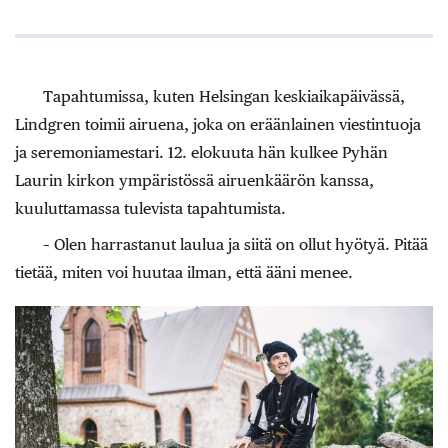
Tapahtumissa, kuten Helsingan keskiaikapäivässä,
Lindgren toimii airuena, joka on eräänlainen viestintuoja
ja seremoniamestari. 12. elokuuta hän kulkee Pyhän
Laurin kirkon ympäristössä airuenkäärön kanssa,
kuuluttamassa tulevista tapahtumista.
– Olen harrastanut laulua ja siitä on ollut hyötyä. Pitää
tietää, miten voi huutaa ilman, että ääni menee.