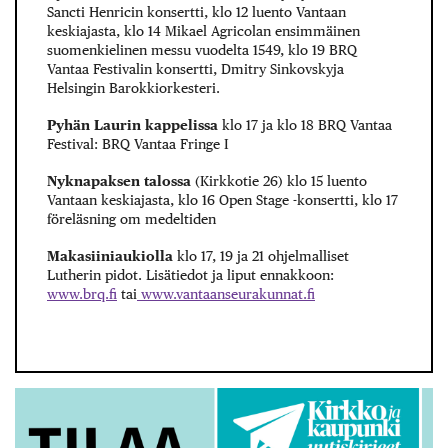
Sancti Henricin konsertti, klo 12 luento Vantaan
keskiajasta, klo 14 Mikael Agricolan ensimmäinen
suomenkielinen messu vuodelta 1549, klo 19 BRQ
Vantaa Festivalin konsertti, Dmitry Sinkovskyja
Helsingin Barokkiorkesteri.
Pyhän Laurin kappelissa
klo 17 ja klo 18 BRQ Vantaa
Festival: BRQ Vantaa Fringe I
Nyknapaksen talossa
(Kirkkotie 26) klo 15 luento
Vantaan keskiajasta, klo 16 Open Stage -konsertti, klo 17
föreläsning om medeltiden
Makasiiniaukiolla
klo 17, 19 ja 21 ohjelmalliset
Lutherin pidot. Lisätiedot ja liput ennakkoon:
www.brq.fi
tai
www.vantaanseurakunnat.fi