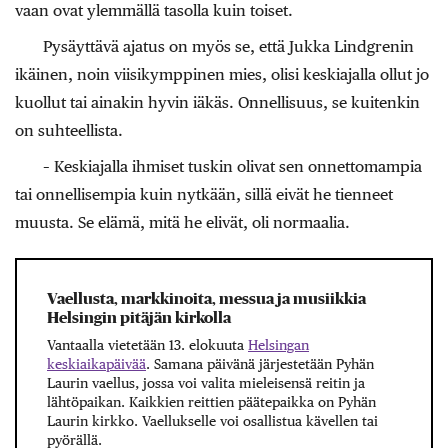
vaan ovat ylemmällä tasolla kuin toiset.
Pysäyttävä ajatus on myös se, että Jukka Lindgrenin
ikäinen, noin viisikymppinen mies, olisi keskiajalla ollut jo
kuollut tai ainakin hyvin iäkäs. Onnellisuus, se kuitenkin
on suhteellista.
– Keskiajalla ihmiset tuskin olivat sen onnettomampia
tai onnellisempia kuin nytkään, sillä eivät he tienneet
muusta. Se elämä, mitä he elivät, oli normaalia.
Vaellusta, markkinoita, messua ja musiikkia
Helsingin pitäjän kirkolla
Vantaalla vietetään 13. elokuuta
Helsingan
keskiaikapäivää
. Samana päivänä järjestetään Pyhän
Laurin vaellus, jossa voi valita mieleisensä reitin ja
lähtöpaikan. Kaikkien reittien päätepaikka on Pyhän
Laurin kirkko. Vaellukselle voi osallistua kävellen tai
pyörällä.