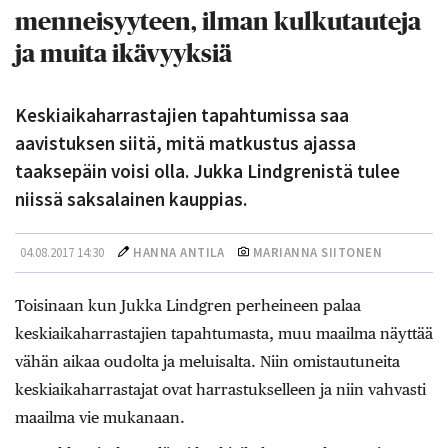
menneisyyteen, ilman kulkutauteja
ja muita ikävyyksiä
Keskiaikaharrastajien tapahtumissa saa
aavistuksen siitä, mitä matkustus ajassa
taaksepäin voisi olla. Jukka Lindgrenistä tulee
niissä saksalainen kauppias.
04.08.2017 14:30
HANNA ANTILA
MARIANNA SIITONEN
Toisinaan kun Jukka Lindgren perheineen palaa
keskiaikaharrastajien tapahtumasta, muu maailma näyttää
vähän aikaa oudolta ja meluisalta. Niin omistautuneita
keskiaikaharrastajat ovat harrastukselleen ja niin vahvasti
maailma vie mukanaan.