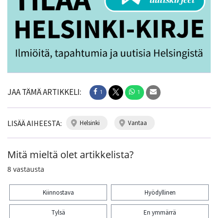
JAA TÄMÄ ARTIKKELI:
1
1
LISÄÄ AIHEESTA:
helsinki
vantaa
Mitä mieltä olet artikkelista?
8
vastausta
Kiinnostava
Hyödyllinen
Tylsä
En ymmärrä