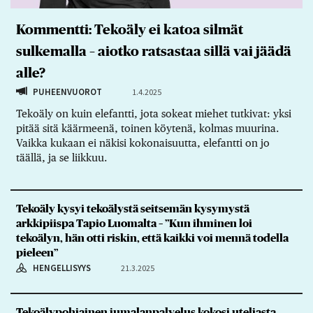
Kommentti: Tekoäly ei katoa silmät
sulkemalla – aiotko ratsastaa sillä vai jäädä
alle?
PUHEENVUOROT
1.4.2025
Tekoäly on kuin elefantti, jota sokeat miehet tutkivat: yksi
pitää sitä käärmeenä, toinen köytenä, kolmas muurina.
Vaikka kukaan ei näkisi kokonaisuutta, elefantti on jo
täällä, ja se liikkuu.
Tekoäly kysyi tekoälystä seitsemän kysymystä
arkkipiispa Tapio Luomalta – ”Kun ihminen loi
tekoälyn, hän otti riskin, että kaikki voi mennä todella
pieleen”
HENGELLISYYS
21.3.2025
Tekoälypohjainen jumalanpalvelus kokosi uteliasta