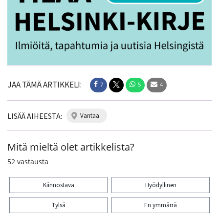
JAA TÄMÄ ARTIKKELI:
7
5
4
LISÄÄ AIHEESTA:
vantaa
Mitä mieltä olet artikkelista?
52
vastausta
Kiinnostava
Hyödyllinen
Tylsä
En ymmärrä