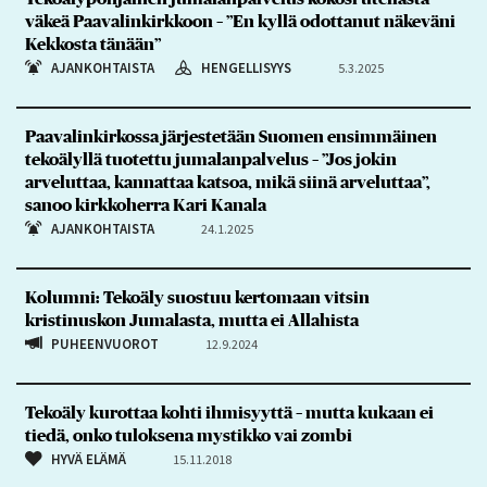
väkeä Paavalinkirkkoon – ”En kyllä odottanut näkeväni
Kekkosta tänään”
AJANKOHTAISTA
HENGELLISYYS
5.3.2025
Paavalinkirkossa järjestetään Suomen ensimmäinen
tekoälyllä tuotettu jumalanpalvelus – ”Jos jokin
arveluttaa, kannattaa katsoa, mikä siinä arveluttaa”,
sanoo kirkkoherra Kari Kanala
AJANKOHTAISTA
24.1.2025
Kolumni: Tekoäly suostuu kertomaan vitsin
kristinuskon Jumalasta, mutta ei Allahista
PUHEENVUOROT
12.9.2024
Tekoäly kurottaa kohti ihmisyyttä – mutta kukaan ei
tiedä, onko tuloksena mystikko vai zombi
HYVÄ ELÄMÄ
15.11.2018