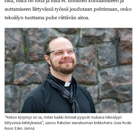
siitä, mikä on totta ja mitä ei. Ihmisten kohtaamiseen ja
auttamiseen liittyvässä työssä joudutaan pohtimaan, onko
tekoälyn tuottama puhe riittävän aitoa.
”Kirkon kysymys on se, miten kaikki ihmiset pysyvät mukana tekoälyyn
liittyvässä kehityksessä”, sanoo Rekolan seurakunnan kirkkoherra Jussi Koski.
Kuva: Esko Jämsä