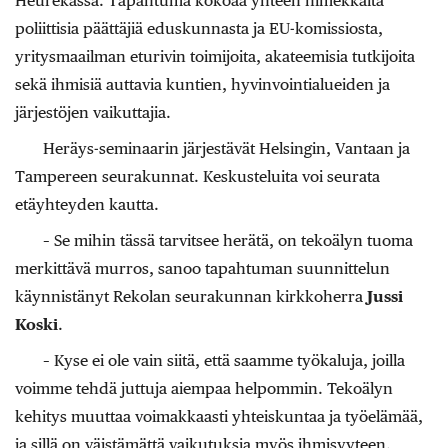
Heurekassa. Tapahtuma kokoaa yhteen nimekkäitä
poliittisia päättäjiä eduskunnasta ja EU-komissiosta,
yritysmaailman eturivin toimijoita, akateemisia tutkijoita
sekä ihmisiä auttavia kuntien, hyvinvointialueiden ja
järjestöjen vaikuttajia.
Heräys-seminaarin järjestävät Helsingin, Vantaan ja
Tampereen seurakunnat. Keskusteluita voi seurata
etäyhteyden kautta.
– Se mihin tässä tarvitsee herätä, on tekoälyn tuoma
merkittävä murros, sanoo tapahtuman suunnittelun
käynnistänyt Rekolan seurakunnan kirkkoherra
Jussi
Koski
.
– Kyse ei ole vain siitä, että saamme työkaluja, joilla
voimme tehdä juttuja aiempaa helpommin. Tekoälyn
kehitys muuttaa voimakkaasti yhteiskuntaa ja työelämää,
ja sillä on väistämättä vaikutuksia myös ihmisyyteen.