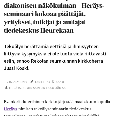
diakonisen näkökulman – Heräys-
seminaari kokoaa päättäjät,
yritykset, tutkijat ja auttajat
tiedekeskus Heurekaan
Tekoälyn herättämiä eettisiä ja ihmisyyteen
liittyviä kysymyksiä ei ole tuotu vielä riittävästi
esiin, sanoo Rekolan seurakunnan kirkkoherra
Jussi Koski.
12.02.2025 15:19
TANELI KYLÄTASKU
HERÄYS-SEMINAARI JA ESKO JÄMSÄ
Evankelis-luterilainen kirkko järjestää maaliskuun lopulla
Heräys
-nimisen tekoälyseminaarin tiedekeskus