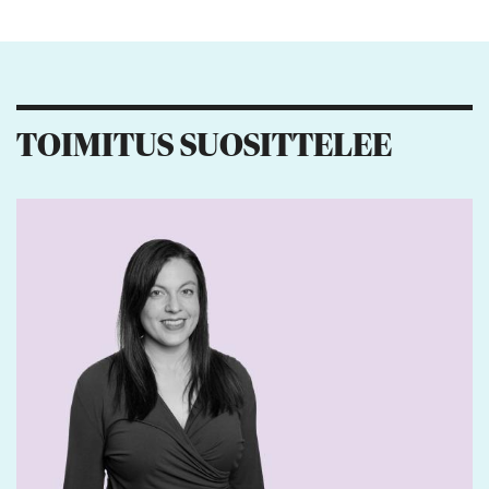
Kiitos palautteesta! Jaa artikkeli:
7
5
4
TOIMITUS SUOSITTELEE