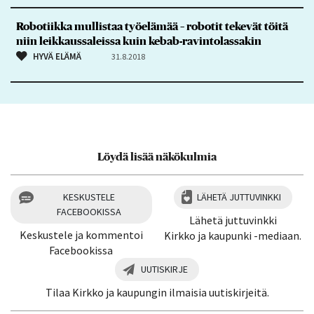
Robotiikka mullistaa työelämää – robotit tekevät töitä
niin leikkaussaleissa kuin kebab-ravintolassakin
HYVÄ ELÄMÄ
31.8.2018
Löydä lisää näkökulmia
KESKUSTELE
LÄHETÄ JUTTUVINKKI
FACEBOOKISSA
Lähetä juttuvinkki
Keskustele ja kommentoi
Kirkko ja kaupunki -mediaan.
Facebookissa
UUTISKIRJE
Tilaa Kirkko ja kaupungin ilmaisia uutiskirjeitä.