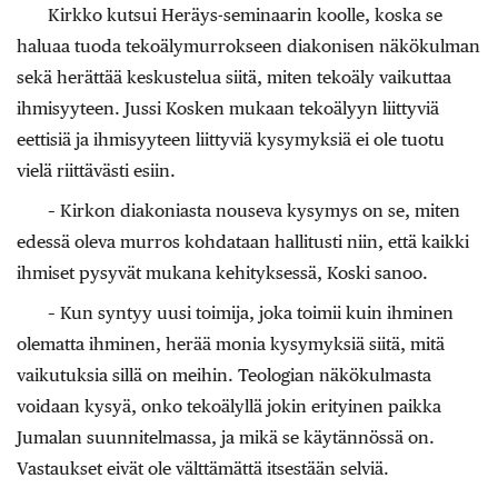
Kirkko kutsui Heräys-seminaarin koolle, koska se
haluaa tuoda tekoälymurrokseen diakonisen näkökulman
sekä herättää keskustelua siitä, miten tekoäly vaikuttaa
ihmisyyteen. Jussi Kosken mukaan tekoälyyn liittyviä
eettisiä ja ihmisyyteen liittyviä kysymyksiä ei ole tuotu
vielä riittävästi esiin.
– Kirkon diakoniasta nouseva kysymys on se, miten
edessä oleva murros kohdataan hallitusti niin, että kaikki
ihmiset pysyvät mukana kehityksessä, Koski sanoo.
– Kun syntyy uusi toimija, joka toimii kuin ihminen
olematta ihminen, herää monia kysymyksiä siitä, mitä
vaikutuksia sillä on meihin. Teologian näkökulmasta
voidaan kysyä, onko tekoälyllä jokin erityinen paikka
Jumalan suunnitelmassa, ja mikä se käytännössä on.
Vastaukset eivät ole välttämättä itsestään selviä.