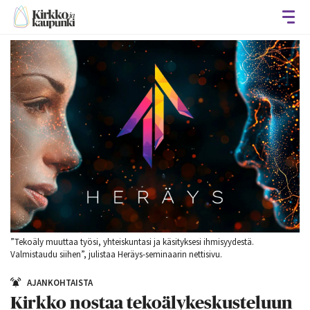
Avaa
”Tekoäly muuttaa työsi, yhteiskuntasi ja käsityksesi ihmisyydestä.
Valmistaudu siihen”, julistaa Heräys-seminaarin nettisivu.
AJANKOHTAISTA
Kirkko nostaa tekoälykeskusteluun