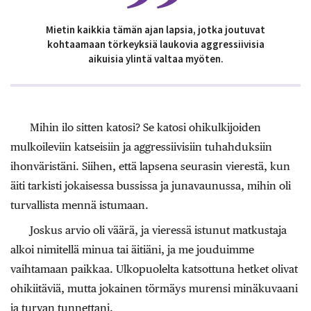
Mietin kaikkia tämän ajan lapsia, jotka joutuvat
kohtaamaan törkeyksiä laukovia aggressiivisia
aikuisia ylintä valtaa myöten.
Mihin ilo sitten katosi? Se katosi ohikulkijoiden
mulkoileviin katseisiin ja aggressiivisiin tuhahduksiin
ihonväristäni. Siihen, että lapsena seurasin vierestä, kun
äiti tarkisti jokaisessa bussissa ja junavaunussa, mihin oli
turvallista mennä istumaan.
Joskus arvio oli väärä, ja vieressä istunut matkustaja
alkoi nimitellä minua tai äitiäni, ja me jouduimme
vaihtamaan paikkaa. Ulkopuolelta katsottuna hetket olivat
ohikiitäviä, mutta jokainen törmäys murensi minäkuvaani
ja turvan tunnettani.