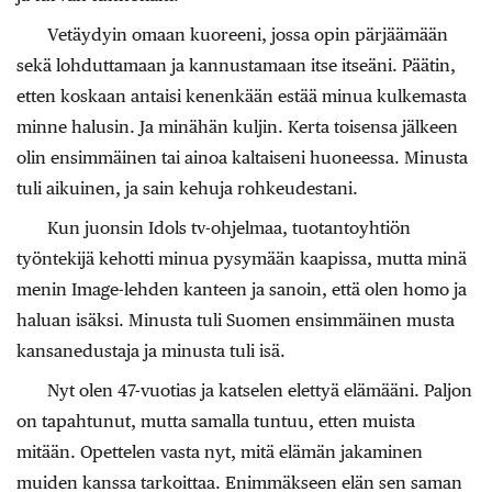
Vetäydyin omaan kuoreeni, jossa opin pärjäämään
sekä lohduttamaan ja kannustamaan itse itseäni. Päätin,
etten koskaan antaisi kenenkään estää minua kulkemasta
minne halusin. Ja minähän kuljin. Kerta toisensa jälkeen
olin ensimmäinen tai ainoa kaltaiseni huoneessa. Minusta
tuli aikuinen, ja sain kehuja rohkeudestani.
Kun juonsin Idols tv-ohjelmaa, tuotantoyhtiön
työntekijä kehotti minua pysymään kaapissa, mutta minä
menin Image-lehden kanteen ja sanoin, että olen homo ja
haluan isäksi. Minusta tuli Suomen ensimmäinen musta
kansanedustaja ja minusta tuli isä.
Nyt olen 47-vuotias ja katselen elettyä elämääni. Paljon
on tapahtunut, mutta samalla tuntuu, etten muista
mitään. Opettelen vasta nyt, mitä elämän jakaminen
muiden kanssa tarkoittaa. Enimmäkseen elän sen saman