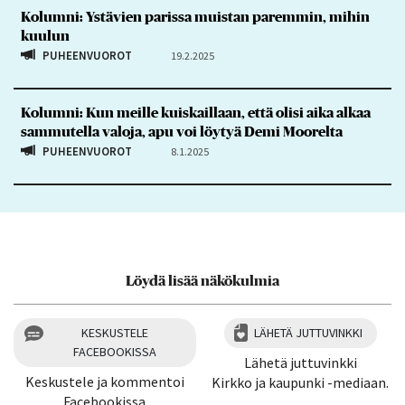
Kolumni: Ystävien parissa muistan paremmin, mihin
kuulun
PUHEENVUOROT
19.2.2025
Kolumni: Kun meille kuiskaillaan, että olisi aika alkaa
sammutella valoja, apu voi löytyä Demi Moorelta
PUHEENVUOROT
8.1.2025
Löydä lisää näkökulmia
KESKUSTELE
LÄHETÄ JUTTUVINKKI
FACEBOOKISSA
Lähetä juttuvinkki
Keskustele ja kommentoi
Kirkko ja kaupunki -mediaan.
Facebookissa