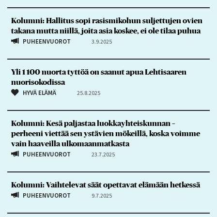
Kolumni: Hallitus sopi rasismikohun suljettujen ovien
takana mutta niillä, joita asia koskee, ei ole tilaa puhua
PUHEENVUOROT
3.9.2025
Yli 1 100 nuorta tyttöä on saanut apua Lehtisaaren
nuorisokodissa
HYVÄ ELÄMÄ
25.8.2025
Kolumni: Kesä paljastaa luokkayhteiskunnan –
perheeni viettää sen ystävien mökeillä, koska voimme
vain haaveilla ulkomaanmatkasta
PUHEENVUOROT
23.7.2025
Kolumni: Vaihtelevat säät opettavat elämään hetkessä
PUHEENVUOROT
9.7.2025