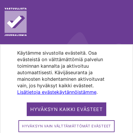
Käytämme sivustolla evästeitä. Osa
MENOHAKU
evästeistä on välttämättömiä palvelun
toiminnan kannalta ja aktivoituu
automaattisesti. Kävijäseuranta ja
mainosten kohdentaminen aktivoituvat
vain, jos hyväksyt kaikki evästeet.
Lisätietoja evästekäytännöistämme
.
Pääkaupunkiseudun evankelis-
luterilaisten seurakuntien media.
HYVÄKSYN KAIKKI EVÄSTEET
Copyright 2026. Kirkko ja kaupunki. All
rights reserved.
HYVÄKSYN VAIN VÄLTTÄMÄTTÖMÄT EVÄSTEET