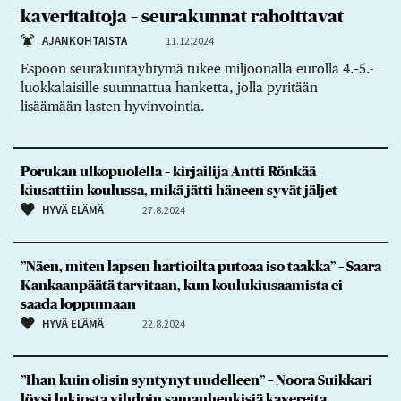
kaveritaitoja – seurakunnat rahoittavat
AJANKOHTAISTA
11.12.2024
Espoon seurakuntayhtymä tukee miljoonalla eurolla 4.–5.-
luokkalaisille suunnattua hanketta, jolla pyritään
lisäämään lasten hyvinvointia.
Porukan ulkopuolella – kirjailija Antti Rönkää
kiusattiin koulussa, mikä jätti häneen syvät jäljet
HYVÄ ELÄMÄ
27.8.2024
”Näen, miten lapsen hartioilta putoaa iso taakka” – Saara
Kankaanpäätä tarvitaan, kun koulukiusaamista ei
saada loppumaan
HYVÄ ELÄMÄ
22.8.2024
”Ihan kuin olisin syntynyt uudelleen” – Noora Suikkari
löysi lukiosta vihdoin samanhenkisiä kavereita