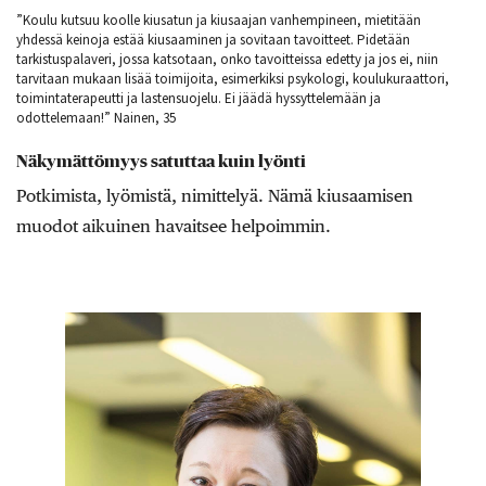
”Koulu kutsuu koolle kiusatun ja kiusaajan vanhempineen, mietitään
yhdessä keinoja estää kiusaaminen ja sovitaan tavoitteet. Pidetään
tarkistuspalaveri, jossa katsotaan, onko tavoitteissa edetty ja jos ei, niin
tarvitaan mukaan lisää toimijoita, esimerkiksi psykologi, koulukuraattori,
toimintaterapeutti ja lastensuojelu. Ei jäädä hyssyttelemään ja
odottelemaan!” Nainen, 35
Näkymättömyys satuttaa kuin lyönti
Potkimista, lyömistä, nimittelyä. Nämä kiusaamisen
muodot aikuinen havaitsee helpoimmin.