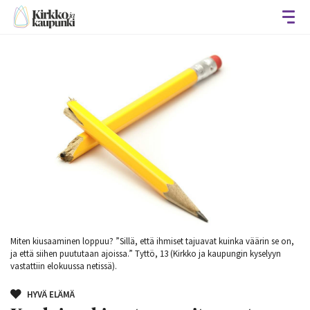
Avaa
Miten kiusaaminen loppuu? ”Sillä, että ihmiset tajuavat kuinka väärin se on,
ja että siihen puututaan ajoissa.” Tyttö, 13 (Kirkko ja kaupungin kyselyyn
vastattiin elokuussa netissä).
HYVÄ ELÄMÄ