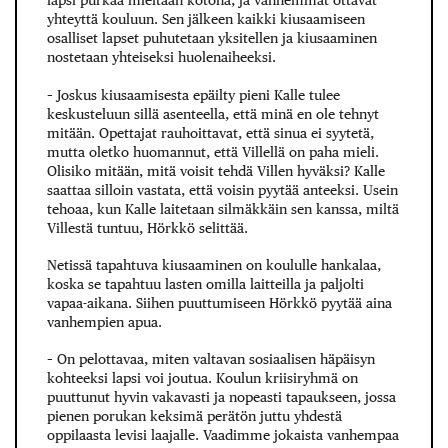
lapsi purkaa mieltään kotona, ja vanhemmat ottavat
yhteyttä kouluun. Sen jälkeen kaikki kiusaamiseen
osalliset lapset puhutetaan yksitellen ja kiusaaminen
nostetaan yhteiseksi huolenaiheeksi.
– Joskus kiusaamisesta epäilty pieni Kalle tulee
keskusteluun sillä asenteella, että minä en ole tehnyt
mitään. Opettajat rauhoittavat, että sinua ei syytetä,
mutta oletko huomannut, että Villellä on paha mieli.
Olisiko mitään, mitä voisit tehdä Villen hyväksi? Kalle
saattaa silloin vastata, että voisin pyytää anteeksi. Usein
tehoaa, kun Kalle laitetaan silmäkkäin sen kanssa, miltä
Villestä tuntuu, Hörkkö selittää.
Netissä tapahtuva kiusaaminen on koululle hankalaa,
koska se tapahtuu lasten omilla laitteilla ja paljolti
vapaa-aikana. Siihen puuttumiseen Hörkkö pyytää aina
vanhempien apua.
– On pelottavaa, miten valtavan sosiaalisen häpäisyn
kohteeksi lapsi voi joutua. Koulun kriisiryhmä on
puuttunut hyvin vakavasti ja nopeasti tapaukseen, jossa
pienen porukan keksimä perätön juttu yhdestä
oppilaasta levisi laajalle. Vaadimme jokaista vanhempaa