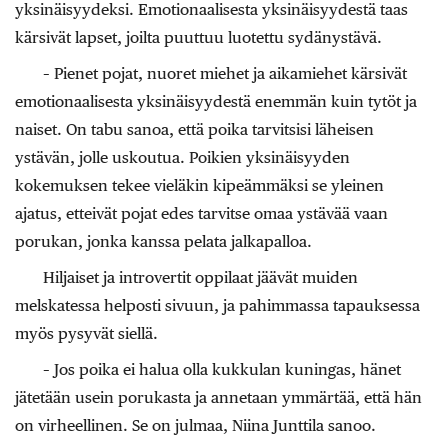
yksinäisyydeksi. Emotionaalisesta yksinäisyydestä taas
kärsivät lapset, joilta puuttuu luotettu sydänystävä.
– Pienet pojat, nuoret miehet ja aikamiehet kärsivät
emotionaalisesta yksinäisyydestä enemmän kuin tytöt ja
naiset. On tabu sanoa, että poika tarvitsisi läheisen
ystävän, jolle uskoutua. Poikien yksinäisyyden
kokemuksen tekee vieläkin kipeämmäksi se yleinen
ajatus, etteivät pojat edes tarvitse omaa ystävää vaan
porukan, jonka kanssa pelata jalkapalloa.
Hiljaiset ja introvertit oppilaat jäävät muiden
melskatessa helposti sivuun, ja pahimmassa tapauksessa
myös pysyvät siellä.
– Jos poika ei halua olla kukkulan kuningas, hänet
jätetään usein porukasta ja annetaan ymmärtää, että hän
on virheellinen. Se on julmaa, Niina Junttila sanoo.