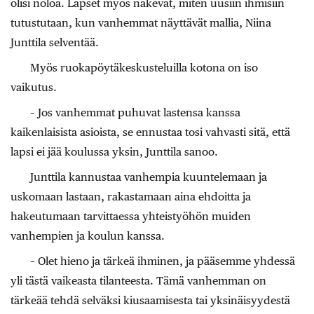
olisi noloa. Lapset myös näkevät, miten uusiin ihmisiin
tutustutaan, kun vanhemmat näyttävät mallia, Niina
Junttila selventää.
Myös ruokapöytäkeskusteluilla kotona on iso
vaikutus.
– Jos vanhemmat puhuvat lastensa kanssa
kaikenlaisista asioista, se ennustaa tosi vahvasti sitä, että
lapsi ei jää koulussa yksin, Junttila sanoo.
Junttila kannustaa vanhempia kuuntelemaan ja
uskomaan lastaan, rakastamaan aina ehdoitta ja
hakeutumaan tarvittaessa yhteistyöhön muiden
vanhempien ja koulun kanssa.
– Olet hieno ja tärkeä ihminen, ja pääsemme yhdessä
yli tästä vaikeasta tilanteesta. Tämä vanhemman on
tärkeää tehdä selväksi kiusaamisesta tai yksinäisyydestä