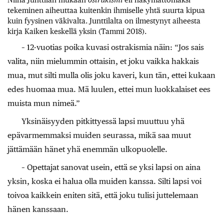
tekeminen aiheuttaa kuitenkin ihmiselle yhtä suurta kipua
kuin fyysinen väkivalta. Junttilalta on ilmestynyt aiheesta
kirja Kaiken keskellä yksin (Tammi 2018).
– 12-vuotias poika kuvasi ostrakismia näin: “Jos sais
valita, niin mielummin ottaisin, et joku vaikka hakkais
mua, mut silti mulla olis joku kaveri, kun tän, ettei kukaan
edes huomaa mua. Mä luulen, ettei mun luokkalaiset ees
muista mun nimeä.”
Yksinäisyyden pitkittyessä lapsi muuttuu yhä
epävarmemmaksi muiden seurassa, mikä saa muut
jättämään hänet yhä enemmän ulkopuolelle.
– Opettajat sanovat usein, että se yksi lapsi on aina
yksin, koska ei halua olla muiden kanssa. Silti lapsi voi
toivoa kaikkein eniten sitä, että joku tulisi juttelemaan
hänen kanssaan.