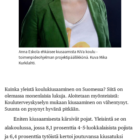
Anna Eskola ehkäisee kiusaamista KiVa koulu -
toimenpideohjelman projektipäällikkönä. Kuva Mika
Kurkilahti.
Kuinka yleistä koulukiusaaminen on Suomessa? Siitä on
olemassa monenlaisia lukuja. Aloitetaan myönteisistä:
Kouluterveyskyselyn mukaan kiusaaminen on vähentynyt.
Suunta on pysynyt hyvänä pitkään.
Eniten kiusaamisesta kärsivät pojat. Yleisintä se on
alakoulussa, jossa 8,1 prosenttia 4–5-luokkalaisista pojista
ja 6,4 prosenttia tytöistä kertoi joutuvansa kiusatuksi