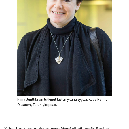
Niina Junttila on tutkinut lasten yksinäisyyttä. Kuva Hanna
Oksanen, Turun yliopisto.
Niina Junttilan mukaan
ostrakismi
eli näkymättömäksi