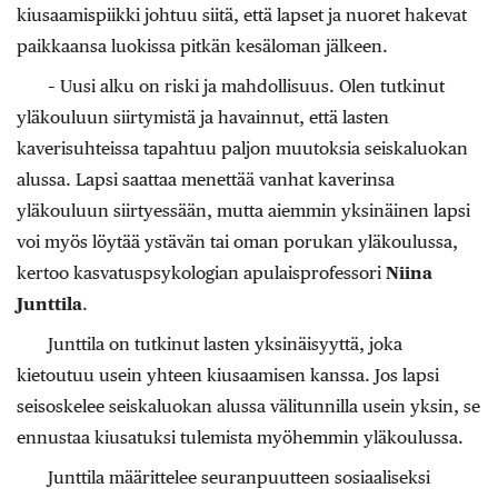
kiusaamispiikki johtuu siitä, että lapset ja nuoret hakevat
paikkaansa luokissa pitkän kesäloman jälkeen.
– Uusi alku on riski ja mahdollisuus. Olen tutkinut
yläkouluun siirtymistä ja havainnut, että lasten
kaverisuhteissa tapahtuu paljon muutoksia seiskaluokan
alussa. Lapsi saattaa menettää vanhat kaverinsa
yläkouluun siirtyessään, mutta aiemmin yksinäinen lapsi
voi myös löytää ystävän tai oman porukan yläkoulussa,
kertoo kasvatuspsykologian apulaisprofessori
Niina
Junttila
.
Junttila on tutkinut lasten yksinäisyyttä, joka
kietoutuu usein yhteen kiusaamisen kanssa. Jos lapsi
seisoskelee seiskaluokan alussa välitunnilla usein yksin, se
ennustaa kiusatuksi tulemista myöhemmin yläkoulussa.
Junttila määrittelee seuranpuutteen sosiaaliseksi