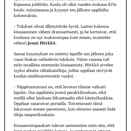
Espoossa juhlittiin. Koulu oli ollut vuoden mukana KiVa
koulu -toiminnassa ja kysynyt sen jälkeen oppilailta
kokemuksia.
– Tulokset olivat ällistyttävän hyviä. Lasten kokema
kiusaaminen väheni dramaattisesti, ja he kertoivat, että
koulussa on nyt mukavampaa kuin ennen, muistelee
rehtori
Jouni Hörkkö
.
Samat kysymykset on esitetty lapsille sen jälkeen joka
vuosi hiukan vaihtelevin tuloksin. Viime vuonna tuli
esiin tavallista enemmän kiusaamista. Hörkkö arvelee
syyksi ahtaita väliaikaistiloja, joihin oppilaat siirtyivät
koulun sisäilmaremontin vuoksi.
– Näppituntumani on, että levoton tilanne vaikutti
lapsiin. Osa oppilaista joutui parakkikouluun, eikä
meillä ollut lainkaan liikuntasalia eikä käsityöluokkaa.
Oppilaat vasaroivat portailla. Toivottavasti tämä
lukuvuosi menee paremmin, kun olemme saaneet lisää
tiloja naapurikoulusta.
Kiusaamistapaukset tulevat useimmiten esiin niin, että