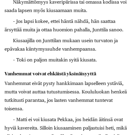
Näkymättömyys kaveripiirissa tai omassa kodissa voi
saada lapsen myös kiusaamaan muita.
– Jos lapsi kokee, ettei häntä nähdä, hän saattaa
ärsyttää muita ja ottaa huomion pahalla, Junttila sanoo.
Kiusaajilla on Junttilan mukaan usein turvaton ja
epävakaa kiintymyssuhde vanhempaansa.
– Toki on paljon muitakin syitä kiusata.
Vanhemmat voivat ehkäistä yksinäisyyttä
Vanhemmat eivät pysty hankkimaan lapselleen ystäviä,
mutta voivat auttaa tutustumisessa. Koululuokan henkeä
tutkitusti parantaa, jos lasten vanhemmat tuntevat
toisensa.
– Matti ei voi kiusata Pekkaa, jos heidän äitinsä ovat
hyviä kavereita. Silloin kiusaaminen paljastuisi heti, mikä