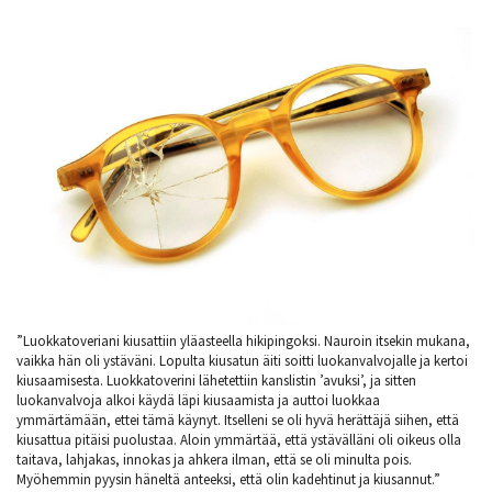
”Luokkatoveriani kiusattiin yläasteella hikipingoksi. Nauroin itsekin mukana,
vaikka hän oli ystäväni. Lopulta kiusatun äiti soitti luokanvalvojalle ja kertoi
kiusaamisesta. Luokkatoverini lähetettiin kanslistin ’avuksi’, ja sitten
luokanvalvoja alkoi käydä läpi kiusaamista ja auttoi luokkaa
ymmärtämään, ettei tämä käynyt. Itselleni se oli hyvä herättäjä siihen, että
kiusattua pitäisi puolustaa. Aloin ymmärtää, että ystävälläni oli oikeus olla
taitava, lahjakas, innokas ja ahkera ilman, että se oli minulta pois.
Myöhemmin pyysin häneltä anteeksi, että olin kadehtinut ja kiusannut.”