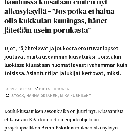
Kouluissa kiusataan eniten nyt
alkusyksyllä – ”Jos poika ei halua
olla kukkulan kuningas, hänet
jätetään usein porukasta”
Ujot, räjähtelevät ja joukosta erottuvat lapset
joutuvat muita useammin kiusatuiksi. Joissakin
luokissa kiusataan huomattavasti vähemmän kuin
toisissa. Asiantuntijat ja lukijat kertovat, miksi.
03.09.2018 13:30
PIHLA TIIHONEN
ISTOCK, HANNA OKSANEN, MIKA KURKILAHTI
Koulukiusaamisen sesonkiaika on juuri nyt. Kiusaamista
ehkäisevän KiVa koulu -toimenpideohjelman
projektipäällikön
Anna Eskolan
mukaan alkusyksyn