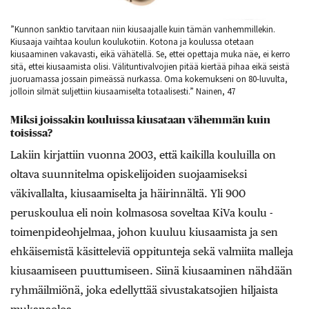
”Kunnon sanktio tarvitaan niin kiusaajalle kuin tämän vanhemmillekin.
Kiusaaja vaihtaa koulun koulukotiin. Kotona ja koulussa otetaan
kiusaaminen vakavasti, eikä vähätellä. Se, ettei opettaja muka näe, ei kerro
sitä, ettei kiusaamista olisi. Välituntivalvojien pitää kiertää pihaa eikä seistä
juoruamassa jossain pimeässä nurkassa. Oma kokemukseni on 80-luvulta,
jolloin silmät suljettiin kiusaamiselta totaalisesti.” Nainen, 47
Miksi joissakin kouluissa kiusataan vähemmän kuin
toisissa?
Lakiin kirjattiin vuonna 2003, että kaikilla kouluilla on
oltava suunnitelma opiskelijoiden suojaamiseksi
väkivallalta, kiusaamiselta ja häirinnältä. Yli 900
peruskoulua eli noin kolmasosa soveltaa KiVa koulu -
toimenpideohjelmaa, johon kuuluu kiusaamista ja sen
ehkäisemistä käsitteleviä oppitunteja sekä valmiita malleja
kiusaamiseen puuttumiseen. Siinä kiusaaminen nähdään
ryhmäilmiönä, joka edellyttää sivustakatsojien hiljaista