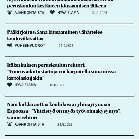
peruskoulun kestäneen kiusaamisen jälkeen
AJANKOHTAISTA
HYVÄ ELÄMÄ
31.1.2024
Pääkirjoitus: Sana kiusaaminen vähättelee
kouluväkivaltaa
PUHEENVUOROT
28.9.2023
Itäkeskuksen peruskoulun rehtori:
”Vuorovaikutustaitoja voi harjoitella siinä missä
kertolaskujakin”
HYVÄ ELÄMÄ
10.8.2023
Näin kirkko auttaa koululaisia ryhmäytymään
Espoossa – ”Yhteistyö on myös työvoimakysymys”,
sanoo rehtori
AJANKOHTAISTA
24.8.2022