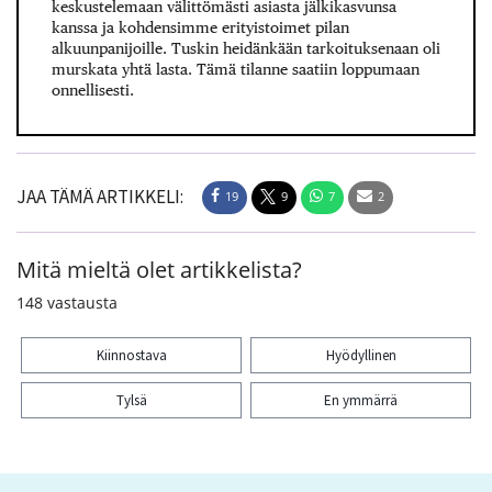
keskustelemaan välittömästi asiasta jälkikasvunsa
kanssa ja kohdensimme erityistoimet pilan
alkuunpanijoille. Tuskin heidänkään tarkoituksenaan oli
murskata yhtä lasta. Tämä tilanne saatiin loppumaan
onnellisesti.
JAA TÄMÄ ARTIKKELI:
19
9
7
2
Mitä mieltä olet artikkelista?
148
vastausta
Kiinnostava
Hyödyllinen
Tylsä
En ymmärrä
Kiitos palautteesta! Jaa artikkeli: