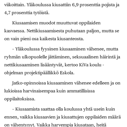
viikoittain. Yläkoulussa kiusattiin 6,9 prosenttia pojista ja
4,7 prosenttia tytöistä.
Kiusaamisen muodot muuttuvat oppilaiden
kasvaessa. Nettikiusaamisesta puhutaan paljon, mutta se
on vain pieni osa kaikesta kiusanteosta.
– Yläkoulussa fyysinen kiusaaminen vähenee, mutta
ryhmän ulkopuolelle jättäminen, seksuaalinen häirintä ja
nettikiusaaminen lisääntyvät, kertoo KiVa koulu -
ohjelman projektipäällikkö Eskola.
Jatko-opinnoissa kiusaaminen vähenee edelleen ja on
lukioissa harvinaisempaa kuin ammatillisissa
oppilaitoksissa.
– Kiusaamista saattaa olla koulussa yhtä usein kuin
ennen, vaikka kiusaavien ja kiusattujen oppilaiden määrä
on vähentynyt. Vaikka harvempia kiusataan, heitä