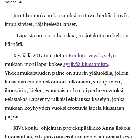
Nainen, 46
Junttilan mukaan kiusatuksi joutuvat herkästi myös
impulsiiviset, räjähtelevät lapset.
– Lapsista on usein hauskaa, jos jotakuta on helppo
härnätä.
Keväällä 2017 toteutetun
Kouluterveyskyselyn
mukaan moni lapsi kokee
syrjivää kiusaamista
.
Yhdenmukaisuuden paine on suurin yläluokilla, jolloin
kiusataan eniten uskonnon, ulkonäön, sukupuolen,
ihonvärin, kielen, vammaisuuden tai perheen vuoksi.
Pelastakaa Lapset ry julkaisi elokuussa kyselyn, jonka
mukaan köyhyyden vuoksi erottuvia lapsia kiusataan
paljon.
KiVa koulu -ohjelman projektipäällikkö Anna Eskola
huomauttaa, että joukosta erottuminen ei automaattisesti