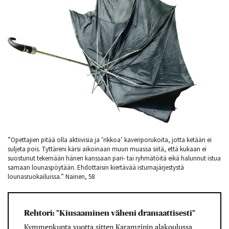
”Opettajien pitää olla aktiivisia ja ’rikkoa’ kaveriporukoita, jotta ketään ei
suljeta pois. Tyttäreni kärsi aikoinaan muun muassa siitä, että kukaan ei
suostunut tekemään hänen kanssaan pari- tai ryhmätöitä eikä halunnut istua
samaan lounaspöytään. Ehdottaisin kiertävää istumajärjestystä
lounasruokailuissa.” Nainen, 58
Rehtori: "Kiusaaminen väheni dramaattisesti"
Kymmenkunta vuotta sitten Karamzinin alakoulussa