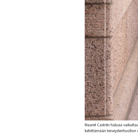
Maaret Castrén haluaa vaikuttaa
kehittämään terveydenhuollon v