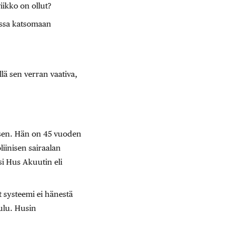
iikko on ollut?
ossa katsomaan
lä sen verran vaativa,
isen. Hän on 45 vuoden
iinisen sairaalan
si Hus Akuutin eli
 systeemi ei hänestä
uulu. Husin