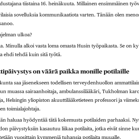
edustajana tiistaina 16. heinäkuuta. Millainen ensimmäinen työv
rilaisia sovelluksia kommunikaatiota varten. Tänään olen men
sanoo.
ohjelman ulkoa?
a. Minulla alkoi vasta loma omasta Husin työpaikasta. Se on kyl
ta ehdi tehdä kuin sitä työtä.
tipäivystys on väärä paikka monille potilaille
kunta saa jäsenekseen todellisen terveydenhuollon ammattila
un muassa sairaanhoitaja, ambulanssilääkäri, Tukholman karol
ja, Helsingin yliopiston akuuttilääketieteen professori ja viimek
en toimialajohtaja.
n haluaa hyödyntää tätä kokemusta potilaiden parhaaksi. Nyt
don päivystyksiin kasautuu liikaa potilaita, jotka eivät sinne k
etään vuosittain kymmeniä tuhansia potilaita muualle.