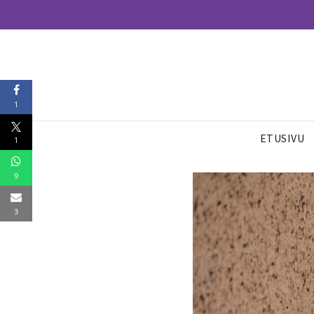
1
ETUSIVU
1
9
3