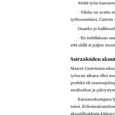
Aloitit työsi kansan
– Vähän on avattu e
työhuonettani, Castrén 
Osaatko jo hallitus
– En todellakaan osa
että siellä ei paljon muu
Sairaaloiden akuut
Maaret Castrénista edus
työuran aikana ollut mu
prefekti eli osastonjohta
ensihoidon ja päivystyst
Kansanedustajana hä
toimi. Erikoissairaanhoi
akuuttihoidosta käännyt