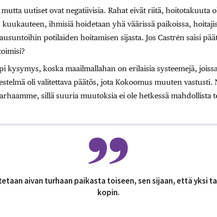
mutta uutiset ovat negatiivisia. Rahat eivät riitä, hoitotakuuta 
uukauteen, ihmisiä hoidetaan yhä väärissä paikoissa, hoitajis
usuntoihin potilaiden hoitamisen sijasta. Jos Castrén saisi päätt
toimisi?
i kysymys, koska maailmallahan on erilaisia systeemejä, joissa
estelmä oli valitettava päätös, jota Kokoomus muuten vastusti
 parhaamme, sillä suuria muutoksia ei ole hetkessä mahdollista 
tetaan aivan turhaan paikasta toiseen, sen sijaan, että yksi ta
kopin.