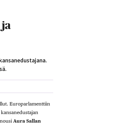
 ja
i kansanedustajana.
sä.
ollut. Europarlamenttiin
n kansanedustajan
 nousi
Aura Sallan