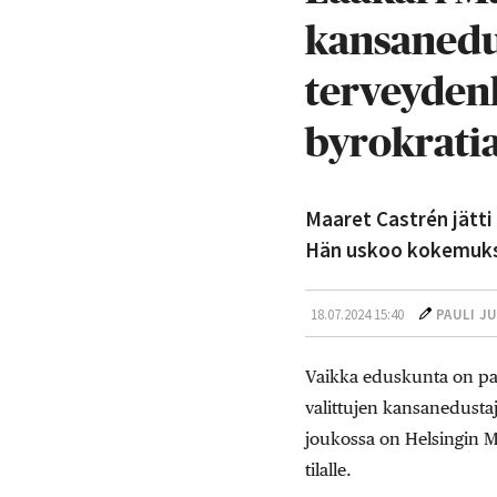
kansanedus
terveydenh
byrokrati
Maaret Castrén jätti 
Hän uskoo kokemukse
18.07.2024 15:40
PAULI J
Vaikka eduskunta on parh
valittujen kansanedusta
joukossa on Helsingin
tilalle.