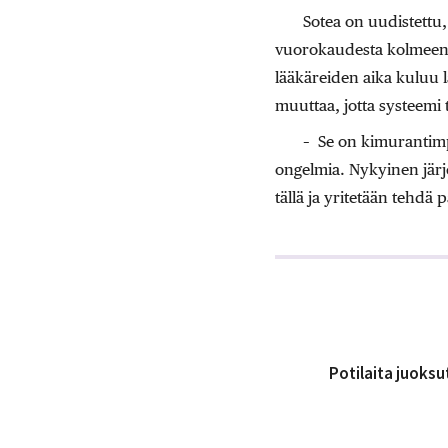
Sotea on uudistettu, 
vuorokaudesta kolmeen k
lääkäreiden aika kuluu la
muuttaa, jotta systeemi 
– Se on kimurantimp
ongelmia. Nykyinen järj
tällä ja yritetään tehdä
Potilaita juoksu