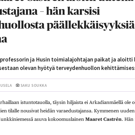
tajana – hän karsisi
uollosta päällekkäisyyksiä
aa
professorin ja Husin toimialajohtajan paikat ja aloitt
staan olevan hyötyä terveydenhuollon kehittämises
UUSELA
SAKU SOUKKA
aillaan istuntotauolla, täysin hiljaista ei Arkadianmäellä ole 
jien tilalle nousivat heidän varaedustajansa. Kymmenen uude
 Munkkiniemessä asuva kokoomuslainen
Maaret Castrén
. Hän