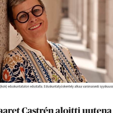
(kok) eduskuntatalon edustalla. Eduskuntatyöskentely alkaa varsinaisesti syysku
aret Castrén aloitti uutena