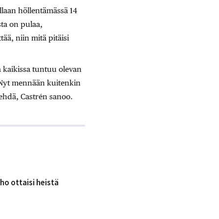
ollaan höllentämässä 14
ta on pulaa,
ää, niin mitä pitäisi
 kaikissa tuntuu olevan
. Nyt mennään kuitenkin
tehdä, Castrén sanoo.
ho ottaisi heistä