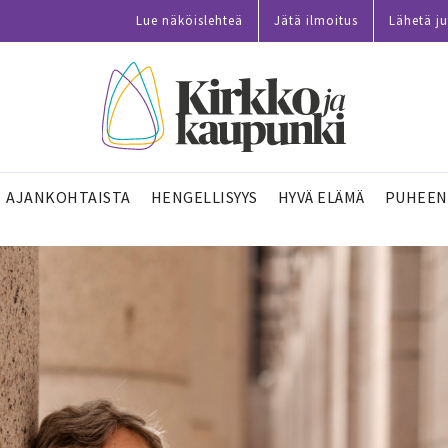
Lue näköislehteä
Jätä ilmoitus
Lähetä ju
AJANKOHTAISTA
HENGELLISYYS
HYVÄ ELÄMÄ
PUHEEN